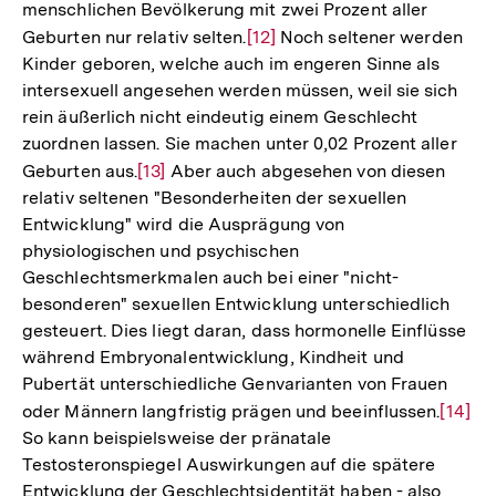
menschlichen Bevölkerung mit zwei Prozent aller
Geburten nur relativ selten.
Zur
[12]
Noch seltener werden
Kinder geboren, welche auch im engeren Sinne als
Auflösung
intersexuell angesehen werden müssen, weil sie sich
der
rein äußerlich nicht eindeutig einem Geschlecht
Fußnote
zuordnen lassen. Sie machen unter 0,02 Prozent aller
Geburten aus.
Zur
[13]
Aber auch abgesehen von diesen
relativ seltenen "Besonderheiten der sexuellen
Auflösung
Entwicklung" wird die Ausprägung von
der
physiologischen und psychischen
Fußnote
Geschlechtsmerkmalen auch bei einer "nicht-
besonderen" sexuellen Entwicklung unterschiedlich
gesteuert. Dies liegt daran, dass hormonelle Einflüsse
während Embryonalentwicklung, Kindheit und
Pubertät unterschiedliche Genvarianten von Frauen
oder Männern langfristig prägen und beeinflussen.
Zur
[14]
So kann beispielsweise der pränatale
Auflö
Testosteronspiegel Auswirkungen auf die spätere
der
Entwicklung der Geschlechtsidentität haben - also
Fußno