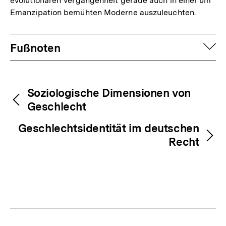
evolutionären Vergangenheit gerade auch in einer um
Emanzipation bemühten Moderne auszuleuchten.
Fussnoten
auf
Fußnoten
Inhaltsnavigation
Inhaltsnavigation
Soziologische Dimensionen von
Geschlecht
Geschlechtsidentität im deutschen
Recht