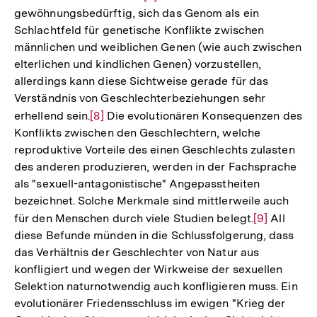
gewöhnungsbedürftig, sich das Genom als ein
Auflösung
Schlachtfeld für genetische Konflikte zwischen
der
männlichen und weiblichen Genen (wie auch zwischen
Fußnote
elterlichen und kindlichen Genen) vorzustellen,
allerdings kann diese Sichtweise gerade für das
Verständnis von Geschlechterbeziehungen sehr
erhellend sein.
Zur
[8]
Die evolutionären Konsequenzen des
Konflikts zwischen den Geschlechtern, welche
Auflösung
reproduktive Vorteile des einen Geschlechts zulasten
der
des anderen produzieren, werden in der Fachsprache
Fußnote
als "sexuell-antagonistische" Angepasstheiten
bezeichnet. Solche Merkmale sind mittlerweile auch
für den Menschen durch viele Studien belegt.
Zur
[9]
All
diese Befunde münden in die Schlussfolgerung, dass
Auflösung
das Verhältnis der Geschlechter von Natur aus
der
konfligiert und wegen der Wirkweise der sexuellen
Fußnote
Selektion naturnotwendig auch konfligieren muss. Ein
evolutionärer Friedensschluss im ewigen "Krieg der