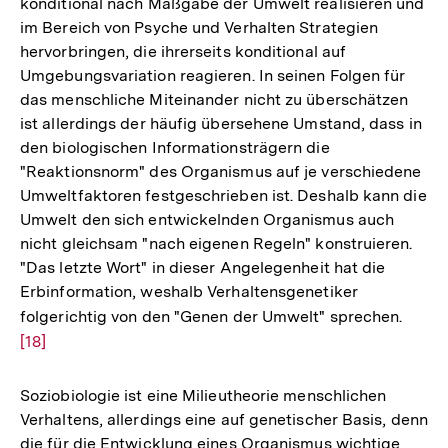
konditional nach Maßgabe der Umwelt realisieren und
im Bereich von Psyche und Verhalten Strategien
hervorbringen, die ihrerseits konditional auf
Umgebungsvariation reagieren. In seinen Folgen für
das menschliche Miteinander nicht zu überschätzen
ist allerdings der häufig übersehene Umstand, dass in
den biologischen Informationsträgern die
"Reaktionsnorm" des Organismus auf je verschiedene
Umweltfaktoren festgeschrieben ist. Deshalb kann die
Umwelt den sich entwickelnden Organismus auch
nicht gleichsam "nach eigenen Regeln" konstruieren.
"Das letzte Wort" in dieser Angelegenheit hat die
Erbinformation, weshalb Verhaltensgenetiker
folgerichtig von den "Genen der Umwelt" sprechen.
Zur
[18]
Auflö
der
Fußno
Soziobiologie ist eine Milieutheorie menschlichen
Verhaltens, allerdings eine auf genetischer Basis, denn
die für die Entwicklung eines Organismus wichtige