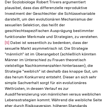
Der Soziobiologe Robert Trivers argumentiert
plausibel, dass das differenzielle reproduktive
Investment der Geschlechter die Schlüsselvariable
darstellt, um den evolutionären Mechanismus der
sexuellen Selektion, das heißt der
geschlechtsspezifischen Ausprägung bestimmter
funktionaler Merkmale und Strategien, zu verstehen.
Zur
[5]
Dabei ist wesentlich zu bedenken, dass der
Aufl
sexuelle Markt asymmetrisch ist. Die Strategie
der
"männlich" ist im Überangebot (schließlich könnten
Fußn
Männer im Unterschied zu Frauen theoretisch
vielstellige Nachkommenzahlen hinterlassen), die
Strategie "weiblich" ist deshalb das knappe Gut, um
das herum Konkurrenz entsteht. Dieser an sich sehr
simple Sachverhalt sorgt für ein evolutionäres
Wettrüsten, in dessen Verlauf es zur
Ausdifferenzierung von männlichen versus weiblichen
Lebensstrategien kommt. Während die weibliche Seite
eher durch Risikoaversion, höheren Standards