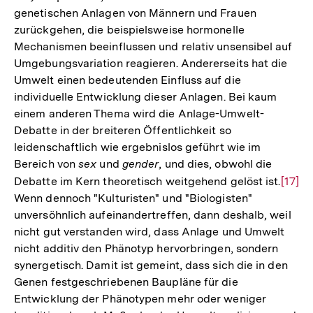
genetischen Anlagen von Männern und Frauen
zurückgehen, die beispielsweise hormonelle
Mechanismen beeinflussen und relativ unsensibel auf
Umgebungsvariation reagieren. Andererseits hat die
Umwelt einen bedeutenden Einfluss auf die
individuelle Entwicklung dieser Anlagen. Bei kaum
einem anderen Thema wird die Anlage-Umwelt-
Debatte in der breiteren Öffentlichkeit so
leidenschaftlich wie ergebnislos geführt wie im
Bereich von
sex
und
gender
, und dies, obwohl die
Debatte im Kern theoretisch weitgehend gelöst ist.
Zur
[17]
Wenn dennoch "Kulturisten" und "Biologisten"
Auflö
unversöhnlich aufeinandertreffen, dann deshalb, weil
der
nicht gut verstanden wird, dass Anlage und Umwelt
Fußno
nicht additiv den Phänotyp hervorbringen, sondern
synergetisch. Damit ist gemeint, dass sich die in den
Genen festgeschriebenen Baupläne für die
Entwicklung der Phänotypen mehr oder weniger