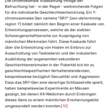
Die chromosomale Ausstattung infolge der
Befruchtung hat - in der Regel - weitreichende Folgen
für die individuelle Geschlechtsentwicklung. Ein Y-
chromosomales Gen namens "SRY" (
sex-determining
region Y
) bildet nämlich den Beginn einer Kaskade von
Entwicklungsprozessen, welche ab der siebten
Schwangerschaftswoche zur Ausprägung von
männlichen Merkmalen führt. Diese Kaskade führt
über die Entwicklung von Hoden im Embryo zur
Ausschüttung von Testosteron und der induzierten
Ausbildung der sogenannten sekundären
Geschlechtsmerkmalen in der Pubertät bis hin zu
geschlechtsspezifischen Verhaltenstendenzen,
beispielsweise bezüglich Sexualität und Aggression.
Dass das SRY-Gen eine derartige Schlüsselrolle spielt,
haben beispielsweise Experimente an Mäusen
gezeigt, bei denen XX-Weibchen durch Einbringen
dieses Gens zu einem männlichen Erscheinungsbild
umgewandelt werden konnten.
Zur
[10]