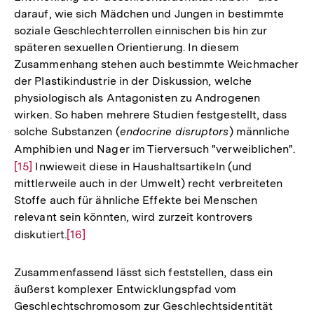
darauf, wie sich Mädchen und Jungen in bestimmte
soziale Geschlechterrollen einnischen bis hin zur
späteren sexuellen Orientierung. In diesem
Zusammenhang stehen auch bestimmte Weichmacher
der Plastikindustrie in der Diskussion, welche
physiologisch als Antagonisten zu Androgenen
wirken. So haben mehrere Studien festgestellt, dass
solche Substanzen (
endocrine disruptors
) männliche
Amphibien und Nager im Tierversuch "verweiblichen".
Zur
[15]
Inwieweit diese in Haushaltsartikeln (und
Auf
mittlerweile auch in der Umwelt) recht verbreiteten
der
Stoffe auch für ähnliche Effekte bei Menschen
Fu
relevant sein könnten, wird zurzeit kontrovers
diskutiert.
Zur
[16]
Auflösung
der
Zusammenfassend lässt sich feststellen, dass ein
Fußnote
äußerst komplexer Entwicklungspfad vom
Geschlechtschromosom zur Geschlechtsidentität