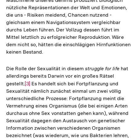
Maschinerie unseres Gehirns produziert biologisch
nützliche Repräsentationen der Welt und Emotionen,
die uns - Risiken meidend, Chancen nutzend -
gleichsam einem Navigationssystem vergleichbar
durchs Leben führen. Der Vollzug dessen führt im
Mittel letztlich zu erfolgreicher Reproduktion. Wäre
dem nicht so, hätten die einschlägigen Hirnfunktionen
keinen Bestand.
Die Rolle der Sexualität in diesem
struggle for life
hat
allerdings bereits Darwin vor ein großes Rätsel
gestellt.
Zur
[3]
Es handelt sich bei Fortpflanzung und
Sexualität nämlich zunächst einmal um zwei völlig
Auflösung
unterschiedliche Prozesse: Fortpflanzung meint die
der
Vermehrung eines Organismus (die bei einigen Arten
Fußnote
durchaus ohne Sex vonstatten gehen kann), während
Sexualität dagegen den Austausch von genetischer
Information zwischen verschiedenen Organismen
bezeichnet (was wiederum, wie uns Bakterien lehren,