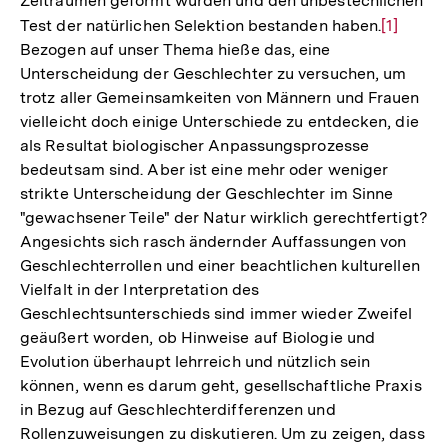
Zeiträumen geformt wurden und den unbestechlichen
Test der natürlichen Selektion bestanden haben.
Zur
[1]
Bezogen auf unser Thema hieße das, eine
Auflösu
Unterscheidung der Geschlechter zu versuchen, um
der
trotz aller Gemeinsamkeiten von Männern und Frauen
Fußnote
vielleicht doch einige Unterschiede zu entdecken, die
als Resultat biologischer Anpassungsprozesse
bedeutsam sind. Aber ist eine mehr oder weniger
strikte Unterscheidung der Geschlechter im Sinne
"gewachsener Teile" der Natur wirklich gerechtfertigt?
Angesichts sich rasch ändernder Auffassungen von
Geschlechterrollen und einer beachtlichen kulturellen
Vielfalt in der Interpretation des
Geschlechtsunterschieds sind immer wieder Zweifel
geäußert worden, ob Hinweise auf Biologie und
Evolution überhaupt lehrreich und nützlich sein
können, wenn es darum geht, gesellschaftliche Praxis
in Bezug auf Geschlechterdifferenzen und
Rollenzuweisungen zu diskutieren. Um zu zeigen, dass