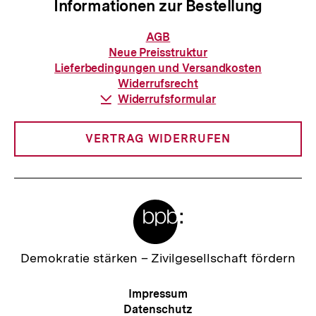
Informationen zur Bestellung
Informationen
AGB
zur
Neue Preisstruktur
Bestellung
Lieferbedingungen und Versandkosten
Widerrufsrecht
Download-
Widerrufsformular
Link:
VERTRAG WIDERRUFEN
Meta-
Links
Zur
Demokratie stärken –
Zivilgesellschaft fördern
Startseite
der
Meta-
Impressum
bpb
Zum
Navigation
Datenschutz
Seite