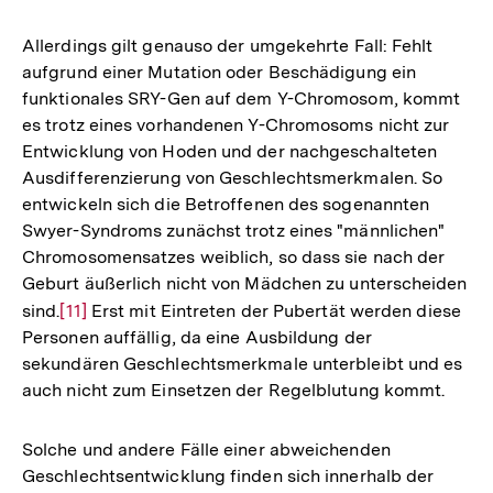
Auflösung
der
Allerdings gilt genauso der umgekehrte Fall: Fehlt
Fußnote
aufgrund einer Mutation oder Beschädigung ein
funktionales SRY-Gen auf dem Y-Chromosom, kommt
es trotz eines vorhandenen Y-Chromosoms nicht zur
Entwicklung von Hoden und der nachgeschalteten
Ausdifferenzierung von Geschlechtsmerkmalen. So
entwickeln sich die Betroffenen des sogenannten
Swyer-Syndroms zunächst trotz eines "männlichen"
Chromosomensatzes weiblich, so dass sie nach der
Geburt äußerlich nicht von Mädchen zu unterscheiden
sind.
Zur
[11]
Erst mit Eintreten der Pubertät werden diese
Personen auffällig, da eine Ausbildung der
Auflösung
sekundären Geschlechtsmerkmale unterbleibt und es
der
auch nicht zum Einsetzen der Regelblutung kommt.
Fußnote
Solche und andere Fälle einer abweichenden
Geschlechtsentwicklung finden sich innerhalb der