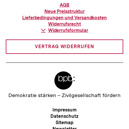
Informationen
AGB
zur
Neue Preisstruktur
Bestellung
Lieferbedingungen und Versandkosten
Widerrufsrecht
Download-
Widerrufsformular
Link:
VERTRAG WIDERRUFEN
Meta-
Links
Zur
Demokratie stärken –
Zivilgesellschaft fördern
Startseite
der
Meta-
Impressum
bpb
Navigation
Datenschutz
Sitemap
Newsletter