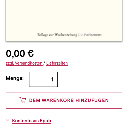
Allgemeine
Produktpreis:
0,00 €
0
zuzüglich
Informationen
€
Versandkosten
Interner
Informationen
zzgl.
zuzüglichen
Versandkosten
/
Interner
Informationen
Lieferzeiten
Link:
zu
Link:
zu
Bestellmenge
und
den
den
Menge:
angeben
0
DEM WARENKORB HINZUFÜGEN
Cents
Download-
Kostenloses Epub
Link: