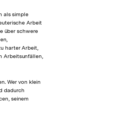
h als simple
euterische Arbeit
nge über schwere
en,
 harter Arbeit,
 Arbeitsunfällen,
en. Wer von klein
nd dadurch
cen, seinem