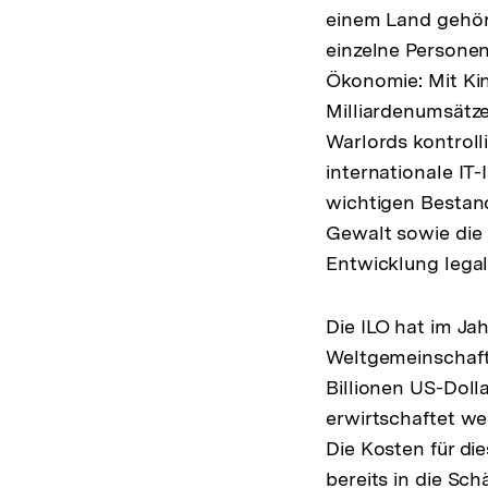
einem Land gehör
einzelne Personen
Ökonomie: Mit Kin
Milliardenumsätz
Warlords kontroll
internationale IT-
wichtigen Bestand
Gewalt sowie die 
Entwicklung lega
Die ILO hat im Ja
Weltgemeinschaft
Billionen US-Dolla
erwirtschaftet w
Die Kosten für di
bereits in die Sc