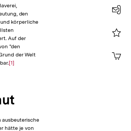
averei,
eutung, den
Konta
 und körperliche
0
llsten
rt. Auf der
Merklist
 von "den
ansehen
0
Artik
Grund der Welt
im
bar.
Zur
[1]
Shop-
Auflösung
Warenko
ansehen
der
Fußnote
mut
 ausbeuterische
r hätte je von