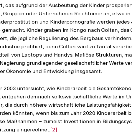
t, das aufgrund der Ausbeutung der Kinder prosperie
, Gruppen oder Unternehmen Reichtümer an, etwa in d
derprostitution und Kinderpornografie werden jedes 
e gemacht. Kinder graben im Kongo nach Coltan, das 
iert, die jegliche Regulierung des Bergbaus verhindern
Industrie profitiert, denn Coltan wird zu Tantal verarbe
teil von Laptops und Handys. Mafiöse Strukturen, ma
Negierung grundlegender gesellschaftlicher Werte ve
ler Ökonomie und Entwicklung insgesamt.
hr 2003 untersucht, wie Kinderarbeit die Gesamtökono
 entgehen demnach volkswirtschaftliche Werte im Um
r, die durch höhere wirtschaftliche Leistungsfähigkeit
erden könnten, wenn bis zum Jahr 2020 Kinderarbeit 
ese Maßnahmen – zumeist Investitionen in Bildungssy
hätzung eingerechnet.
Zur
[2]