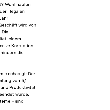
rt? Wohl häufen
er illegalen
Jahr
Geschäft wird von
. Die
itet, einem
ssive Korruption,
rhindern die
mie schädigt: Der
fang von 5,1
 und Produktivität
beendet würde.
steme – sind