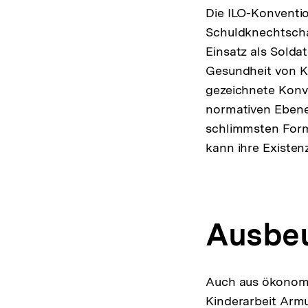
Die ILO-Konventio
Schuldknechtscha
Einsatz als Solda
Gesundheit von Ki
gezeichnete Konven
normativen Ebene 
schlimmsten Form
kann ihre Existenz
Ausbeu
Auch aus ökonomi
Kinderarbeit Arm