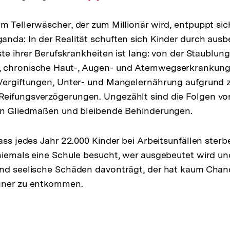
Auflösung
m Tellerwäscher, der zum Millionär wird, entpuppt sic
der
nda: In der Realität schuften sich Kinder durch ausb
Fußnote
iste ihrer Berufskrankheiten ist lang: von der Staublu
 chronische Haut-, Augen- und Atemwegserkrankung
Vergiftungen, Unter- und Mangelernährung aufgrund zu
eifungsverzögerungen. Ungezählt sind die Folgen von
von Gliedmaßen und bleibende Behinderungen.
ass jedes Jahr 22.000 Kinder bei Arbeitsunfällen sterb
niemals eine Schule besucht, wer ausgebeutet wird u
und seelische Schäden davonträgt, der hat kaum Chan
hner zu entkommen.