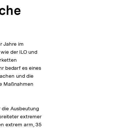
ache
r Jahre im
wie der ILO und
rketten
hr bedarf es eines
sachen und die
nale Maßnahmen
r die Ausbeutung
breiteter extremer
hen extrem arm, 35