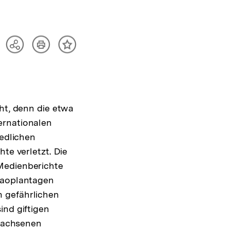
Artikel
Teilen
Inhalt
drucken
Optionen
merken
anzeigen
cht, denn die etwa
ernationalen
iedlichen
te verletzt. Die
Medienberichte
akaoplantagen
n gefährlichen
ind giftigen
rwachsenen