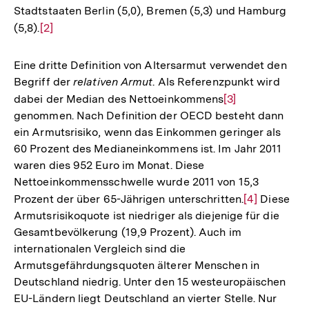
Stadtstaaten Berlin (5,0), Bremen (5,3) und Hamburg
(5,8).
Zur
[2]
Auflösung
der
Eine dritte Definition von Altersarmut verwendet den
Fußnote
Begriff der
relativen Armut
. Als Referenzpunkt wird
dabei der Median des Nettoeinkommens
Zur
[3]
genommen. Nach Definition der OECD besteht dann
Auflösung
ein Armutsrisiko, wenn das Einkommen geringer als
der
60 Prozent des Medianeinkommens ist. Im Jahr 2011
Fußnote
waren dies 952 Euro im Monat. Diese
Nettoeinkommensschwelle wurde 2011 von 15,3
Prozent der über 65-Jährigen unterschritten.
Zur
[4]
Diese
Armutsrisikoquote ist niedriger als diejenige für die
Auflösung
Gesamtbevölkerung (19,9 Prozent). Auch im
der
internationalen Vergleich sind die
Fußnote
Armutsgefährdungsquoten älterer Menschen in
Deutschland niedrig. Unter den 15 westeuropäischen
EU-Ländern liegt Deutschland an vierter Stelle. Nur