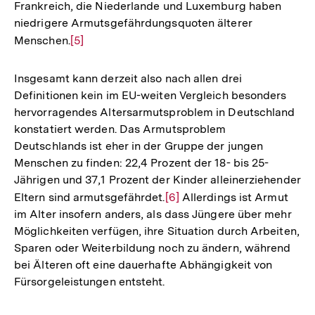
Frankreich, die Niederlande und Luxemburg haben
niedrigere Armutsgefährdungsquoten älterer
Menschen.
Zur
[5]
Auflösung
der
Insgesamt kann derzeit also nach allen drei
Fußnote
Definitionen kein im EU-weiten Vergleich besonders
hervorragendes Altersarmutsproblem in Deutschland
konstatiert werden. Das Armutsproblem
Deutschlands ist eher in der Gruppe der jungen
Menschen zu finden: 22,4 Prozent der 18- bis 25-
Jährigen und 37,1 Prozent der Kinder alleinerziehender
Eltern sind armutsgefährdet.
Zur
[6]
Allerdings ist Armut
im Alter insofern anders, als dass Jüngere über mehr
Auflösung
Möglichkeiten verfügen, ihre Situation durch Arbeiten,
der
Sparen oder Weiterbildung noch zu ändern, während
Fußnote
bei Älteren oft eine dauerhafte Abhängigkeit von
Fürsorgeleistungen entsteht.