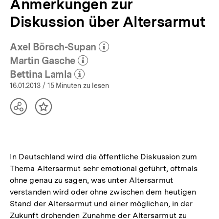
Anmerkungen zur
Diskussion über Altersarmut
Axel Börsch-Supan
(Mehr zum Autor)
öffnen
Martin Gasche
(Mehr zum Autor)
öffnen
Bettina Lamla
(Mehr zum Autor)
öffnen
16.01.2013
/ 15 Minuten zu lesen
Teilen
Inhalt
Optionen
merken
anzeigen
In Deutschland wird die öffentliche Diskussion zum
Thema Altersarmut sehr emotional geführt, oftmals
ohne genau zu sagen, was unter Altersarmut
verstanden wird oder ohne zwischen dem heutigen
Stand der Altersarmut und einer möglichen, in der
Zukunft drohenden Zunahme der Altersarmut zu