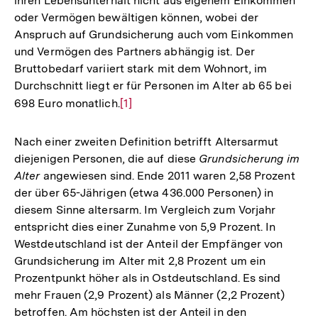
ihren Lebensunterhalt nicht aus eigenem Einkommen
oder Vermögen bewältigen können, wobei der
Anspruch auf Grundsicherung auch vom Einkommen
und Vermögen des Partners abhängig ist. Der
Bruttobedarf variiert stark mit dem Wohnort, im
Durchschnitt liegt er für Personen im Alter ab 65 bei
698 Euro monatlich.
Zur
[1]
Auflösung
der
Nach einer zweiten Definition betrifft Altersarmut
Fußnote
diejenigen Personen, die auf diese
Grundsicherung im
Alter
angewiesen sind. Ende 2011 waren 2,58 Prozent
der über 65-Jährigen (etwa 436.000 Personen) in
diesem Sinne altersarm. Im Vergleich zum Vorjahr
entspricht dies einer Zunahme von 5,9 Prozent. In
Westdeutschland ist der Anteil der Empfänger von
Grundsicherung im Alter mit 2,8 Prozent um ein
Prozentpunkt höher als in Ostdeutschland. Es sind
mehr Frauen (2,9 Prozent) als Männer (2,2 Prozent)
betroffen. Am höchsten ist der Anteil in den