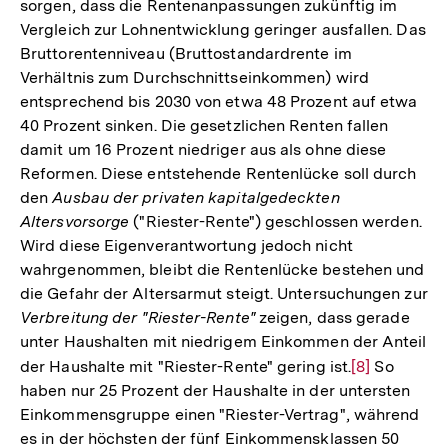
sorgen, dass die Rentenanpassungen zukünftig im
Vergleich zur Lohnentwicklung geringer ausfallen. Das
Bruttorentenniveau (Bruttostandardrente im
Verhältnis zum Durchschnittseinkommen) wird
entsprechend bis 2030 von etwa 48 Prozent auf etwa
40 Prozent sinken. Die gesetzlichen Renten fallen
damit um 16 Prozent niedriger aus als ohne diese
Reformen. Diese entstehende Rentenlücke soll durch
den
Ausbau der privaten kapitalgedeckten
Altersvorsorge
("Riester-Rente") geschlossen werden.
Wird diese Eigenverantwortung jedoch nicht
wahrgenommen, bleibt die Rentenlücke bestehen und
die Gefahr der Altersarmut steigt. Untersuchungen zur
Verbreitung der "Riester-Rente"
zeigen, dass gerade
unter Haushalten mit niedrigem Einkommen der Anteil
der Haushalte mit "Riester-Rente" gering ist.
Zur
[8]
So
haben nur 25 Prozent der Haushalte in der untersten
Auflösung
Einkommensgruppe einen "Riester-Vertrag", während
der
es in der höchsten der fünf Einkommensklassen 50
Fußnote