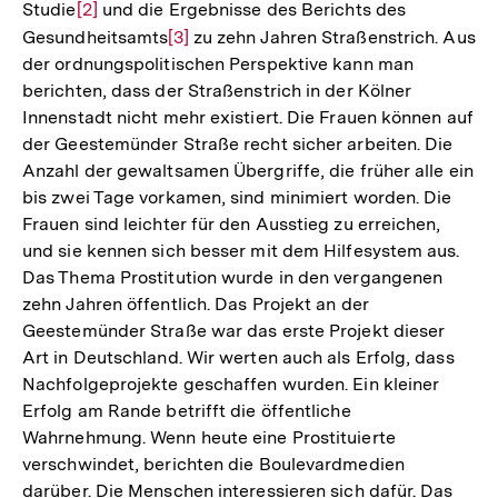
Studie
Zur
[2]
und die Ergebnisse des Berichts des
Gesundheitsamts
Auflösung
Zur
[3]
zu zehn Jahren Straßenstrich. Aus
der ordnungspolitischen Perspektive kann man
der
Auflösung
berichten, dass der Straßenstrich in der Kölner
Fußnote
der
Innenstadt nicht mehr existiert. Die Frauen können auf
Fußnote
der Geestemünder Straße recht sicher arbeiten. Die
Anzahl der gewaltsamen Übergriffe, die früher alle ein
bis zwei Tage vorkamen, sind minimiert worden. Die
Frauen sind leichter für den Ausstieg zu erreichen,
und sie kennen sich besser mit dem Hilfesystem aus.
Das Thema Prostitution wurde in den vergangenen
zehn Jahren öffentlich. Das Projekt an der
Geestemünder Straße war das erste Projekt dieser
Art in Deutschland. Wir werten auch als Erfolg, dass
Nachfolgeprojekte geschaffen wurden. Ein kleiner
Erfolg am Rande betrifft die öffentliche
Wahrnehmung. Wenn heute eine Prostituierte
verschwindet, berichten die Boulevardmedien
darüber. Die Menschen interessieren sich dafür. Das