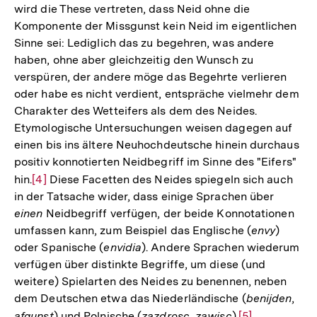
wird die These vertreten, dass Neid ohne die
Komponente der Missgunst kein Neid im eigentlichen
Sinne sei: Lediglich das zu begehren, was andere
haben, ohne aber gleichzeitig den Wunsch zu
verspüren, der andere möge das Begehrte verlieren
oder habe es nicht verdient, entspräche vielmehr dem
Charakter des Wetteifers als dem des Neides.
Etymologische Untersuchungen weisen dagegen auf
einen bis ins ältere Neuhochdeutsche hinein durchaus
positiv konnotierten Neidbegriff im Sinne des "Eifers"
hin.
Zur
[4]
Diese Facetten des Neides spiegeln sich auch
in der Tatsache wider, dass einige Sprachen über
Auflösung
einen
Neidbegriff verfügen, der beide Konnotationen
der
umfassen kann, zum Beispiel das Englische (
envy
)
Fußnote
oder Spanische (
envidia
). Andere Sprachen wiederum
verfügen über distinkte Begriffe, um diese (und
weitere) Spielarten des Neides zu benennen, neben
dem Deutschen etwa das Niederländische (
benijden
,
afgunst
) und Polnische (
zazdrosc
,
zawisc
).
Zur
[5]