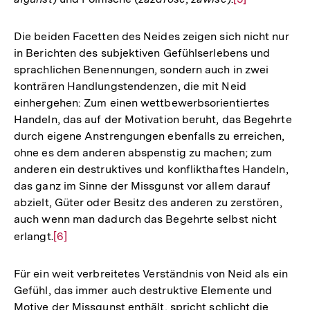
Auflösung
der
Die beiden Facetten des Neides zeigen sich nicht nur
Fußnote
in Berichten des subjektiven Gefühlserlebens und
sprachlichen Benennungen, sondern auch in zwei
konträren Handlungstendenzen, die mit Neid
einhergehen: Zum einen wettbewerbsorientiertes
Handeln, das auf der Motivation beruht, das Begehrte
durch eigene Anstrengungen ebenfalls zu erreichen,
ohne es dem anderen abspenstig zu machen; zum
anderen ein destruktives und konflikthaftes Handeln,
das ganz im Sinne der Missgunst vor allem darauf
abzielt, Güter oder Besitz des anderen zu zerstören,
auch wenn man dadurch das Begehrte selbst nicht
erlangt.
Zur
[6]
Auflösung
der
Für ein weit verbreitetes Verständnis von Neid als ein
Fußnote
Gefühl, das immer auch destruktive Elemente und
Motive der Missgunst enthält, spricht schlicht die