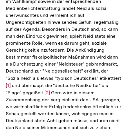
im Wahlkampf sowie in der entsprechenden
Medienberichterstattung landet Neid als sozial
unerwünschtes und vermeintlich auf
Ungerechtigkeiten hinweisendes Gefühl regelmäßig
auf der Agenda. Besonders in Deutschland, so kann
man den Eindruck gewinnen, spielt Neid stets eine
prominente Rolle, wenn es darum geht, soziale
Gerechtigkeit einzufordern. Die Ankündigung
bestimmter fiskalpolitischer Maßnahmen wird dann
als Durchsetzung einer "Neidsteuer" gebrandmarkt,
Deutschland zur "Neidgesellschaft" erklärt, der
"Sozialneid" als etwas "typisch Deutsches" etikettiert
Zur
[1]
und überhaupt die "deutsche Neidkultur" als
Auf
"Plage" gegeißelt.
Zur
[2]
Gern wird in diesem
der
Zusammenhang der Vergleich mit den USA gezogen,
Auflösung
Fuß
wo wirtschaftlicher Erfolg bedenkenlos öffentlich zur
der
Schau gestellt werden könne, wohingegen man in
Fußnote
Deutschland stets Acht geben müsse, dadurch nicht
den Neid seiner Mitmenschen auf sich zu ziehen.