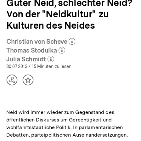
Guter Neid, schlechter Neid?
Von der "Neidkultur" zu
Kulturen des Neides
Christian von Scheve
(Mehr zum Autor)
öffnen
Thomas Stodulka
(Mehr zum Autor)
öffnen
Julia Schmidt
(Mehr zum Autor)
öffnen
30.07.2013
/ 15 Minuten zu lesen
Teilen
Inhalt
Optionen
merken
anzeigen
Neid wird immer wieder zum Gegenstand des
öffentlichen Diskurses um Gerechtigkeit und
wohlfahrtsstaatliche Politik. In parlamentarischen
Debatten, parteipolitischen Auseinandersetzungen,