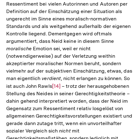
Ressentiment bei vielen Autorinnen und Autoren per
Auflösung
Definition auf der Einschätzung einer Situation als
der
ungerecht im Sinne eines moralisch-normativen
Fußnote
Standards und als weitgehend außerhalb der eigenen
Kontrolle liegend. Dementgegen wird oftmals
argumentiert, dass Neid keine in diesem Sinne
moralische
Emotion sei, weil er nicht
(notwendigerweise) auf der Verletzung weithin
akzeptierter moralischer Normen beruht, sondern
vielmehr auf der subjektiven Einschätzung, etwas, das
man eigentlich
verdient
, nicht erlangen zu können. So
ist auch John Rawls
Zur
[14]
– trotz der herausgehobenen
Stellung des Neides in seiner Gerechtigkeitstheorie –
Auflösung
dahin gehend interpretiert worden, dass der Neid im
der
Gegensatz zum Ressentiment relativ losgelöst von
Fußnote
allgemeinen Gerechtigkeitsvorstellungen existiert und
gerade dann zutage tritt, wenn ein unvorteilhafter
sozialer Vergleich sich
nicht
mit
Gerechtigkeitsmaßstäben, sondern lediglich mit