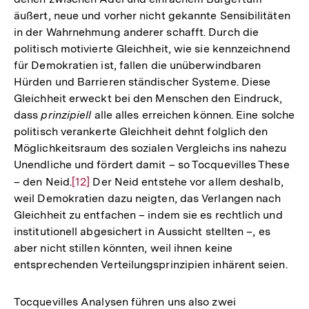
äußert, neue und vorher nicht gekannte Sensibilitäten
in der Wahrnehmung anderer schafft. Durch die
politisch motivierte Gleichheit, wie sie kennzeichnend
für Demokratien ist, fallen die unüberwindbaren
Hürden und Barrieren ständischer Systeme. Diese
Gleichheit erweckt bei den Menschen den Eindruck,
dass
prinzipiell
alle alles erreichen können. Eine solche
politisch verankerte Gleichheit dehnt folglich den
Möglichkeitsraum des sozialen Vergleichs ins nahezu
Unendliche und fördert damit – so Tocquevilles These
– den Neid.
Zur
[12]
Der Neid entstehe vor allem deshalb,
weil Demokratien dazu neigten, das Verlangen nach
Auflösung
Gleichheit zu entfachen – indem sie es rechtlich und
der
institutionell abgesichert in Aussicht stellten –, es
Fußnote
aber nicht stillen könnten, weil ihnen keine
entsprechenden Verteilungsprinzipien inhärent seien.
Tocquevilles Analysen führen uns also zwei