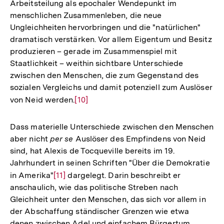
Arbeitsteilung als epochaler Wendepunkt im
menschlichen Zusammenleben, die neue
Ungleichheiten hervorbringen und die "natürlichen"
dramatisch verstärken. Vor allem Eigentum und Besitz
produzieren – gerade im Zusammenspiel mit
Staatlichkeit – weithin sichtbare Unterschiede
zwischen den Menschen, die zum Gegenstand des
sozialen Vergleichs und damit potenziell zum Auslöser
von Neid werden.
Zur
[10]
Auflösung
der
Dass materielle Unterschiede zwischen den Menschen
Fußnote
aber nicht
per se
Auslöser des Empfindens von Neid
sind, hat Alexis de Tocqueville bereits im 19.
Jahrhundert in seinen Schriften "Über die Demokratie
in Amerika"
Zur
[11]
dargelegt. Darin beschreibt er
anschaulich, wie das politische Streben nach
Auflösung
Gleichheit unter den Menschen, das sich vor allem in
der
der Abschaffung ständischer Grenzen wie etwa
Fußnote
denen zwischen Adel und einfachem Bürgertum