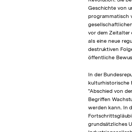
Geschichte von u
programmatisch ve
gesellschaftliche
vor dem Zeitalter 
als eine neue regu
destruktiven Fol
öffentliche Bewus
In der Bundesrepu
kulturhistorische
"Abschied von de
Begriffen Wachst
werden kann. In 
Fortschrittsgläub
grundsätzliches