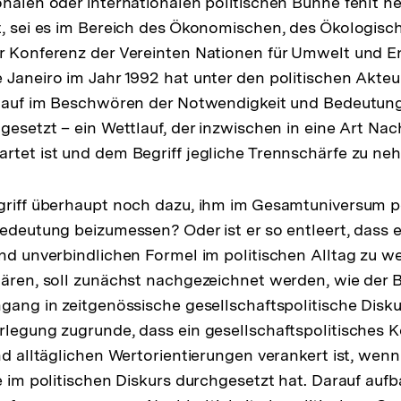
onalen oder internationalen politischen Bühne fehlt h
t, sei es im Bereich des Ökonomischen, des Ökologisc
er Konferenz der Vereinten Nationen für Umwelt und 
 Janeiro im Jahr 1992 hat unter den politischen Akte
ttlauf im Beschwören der Notwendigkeit und Bedeutun
gesetzt – ein Wettlauf, der inzwischen in eine Art Nac
rtet ist und dem Begriff jegliche Trennschärfe zu ne
griff überhaupt noch dazu, ihm im Gesamtuniversum po
Bedeutung beizumessen? Oder ist er so entleert, dass 
und unverbindlichen Formel im politischen Alltag zu 
lären, soll zunächst nachgezeichnet werden, wie der B
ngang in zeitgenössische gesellschaftspolitische Disk
rlegung zugrunde, dass ein gesellschaftspolitisches 
nd alltäglichen Wertorientierungen verankert ist, wenn 
ee im politischen Diskurs durchgesetzt hat. Darauf auf