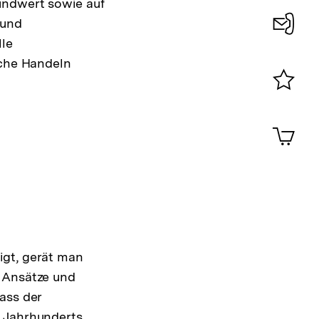
undwert sowie auf
 und
lle
Konta
sche Handeln
0
Merklist
ansehen
0
Artik
im
Shop-
Warenko
ansehen
igt, gerät man
, Ansätze und
ass der
. Jahrhunderts