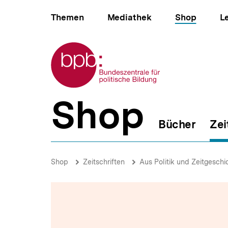
Direkt
Hauptnavigation
zum
Themen
Mediathek
Shop
L
Seiteninhalt
springen
Zur Startseite der bpb
Shop
B
e
Bücher
Zei
r
e
i
Nachhaltigkeit
c
als
Brotkrümelnavigation
Pfadnavigat
Shop
Zeitschriften
Aus Politik und Zeitgeschi
h
politischer
s
Wert
n
|
a
Politische
v
Grundwerte
i
|
g