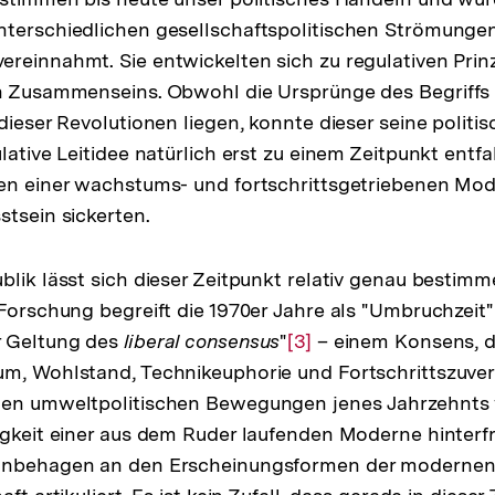
nterschiedlichen gesellschaftspolitischen Strömungen
reinnahmt. Sie entwickelten sich zu regulativen Prin
n Zusammenseins. Obwohl die Ursprünge des Begriffs 
dieser Revolutionen liegen, konnte dieser seine politi
lative Leitidee natürlich erst zu einem Zeitpunkt entfal
gen einer wachstums- und fortschrittsgetriebenen Mo
stsein sickerten.
blik lässt sich dieser Zeitpunkt relativ genau bestimm
 Forschung begreift die 1970er Jahre als "Umbruchzeit"
r Geltung des
liberal consensus
"
Zur
[3]
– einem Konsens, d
um, Wohlstand, Technikeuphorie und Fortschrittszuver
Auflösung
den umweltpolitischen Bewegungen jenes Jahrzehnts
der
igkeit einer aus dem Ruder laufenden Moderne hinterf
Fußnote
 Unbehagen an den Erscheinungsformen der moderne