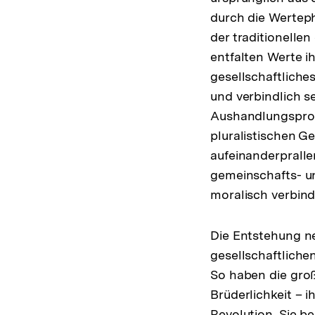
durch die Werteph
der traditionellen
entfalten Werte i
gesellschaftliche
und verbindlich s
Aushandlungsproze
pluralistischen G
aufeinanderpralle
gemeinschafts- un
moralisch verbin
Die Entstehung ne
gesellschaftlich
So haben die groß
Brüderlichkeit – 
Revolution. Sie b