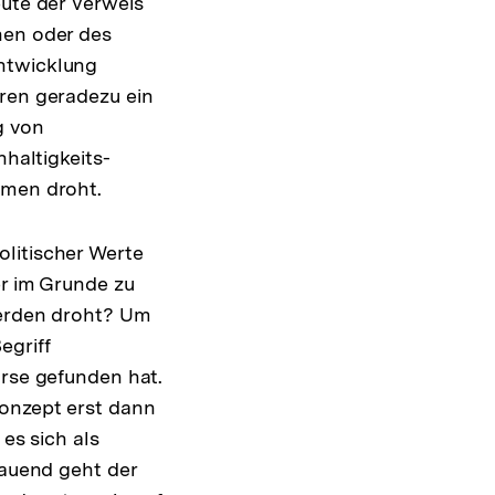
eute der Verweis
hen oder des
Entwicklung
uren geradezu ein
g von
hhaltigkeits-
hmen droht.
litischer Werte
er im Grunde zu
werden droht? Um
egriff
urse gefunden hat.
Konzept erst dann
es sich als
bauend geht der