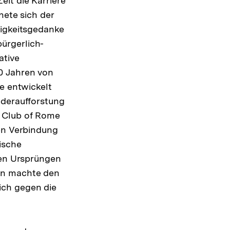
Zeit die Karriere
nete sich der
tigkeitsgedanke
ürgerlich-
ative
0 Jahren von
e entwickelt
ederaufforstung
s Club of Rome
hen Verbindung
ische
hen Ursprüngen
ren machte den
ich gegen die