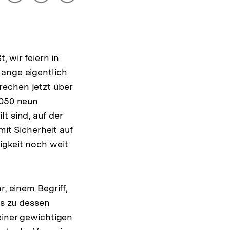
drucken
Optionen
merken
anzeigen
, wir feiern in
lange eigentlich
rechen jetzt über
2050 neun
t sind, auf der
mit Sicherheit auf
igkeit noch weit
r, einem Begriff,
is zu dessen
einer gewichtigen