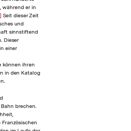
, während er in
ur
]
Seit dieser Zeit
isches und
uflösung
aft sinnstiftend
r
. Dieser
ußnote
n einer
te können ihren
n in den Katalog
n.
nd
n Bahn brechen.
hheit,
e Französischen
den im Laufe der