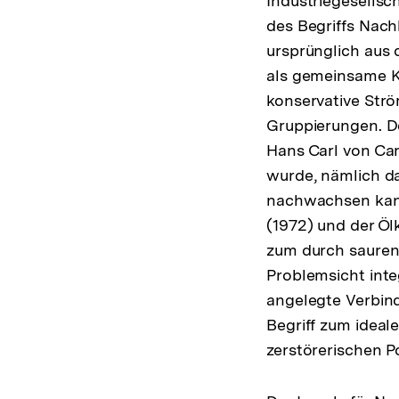
Industriegesellscha
des Begriffs Nach
ursprünglich aus 
als gemeinsame K
konservative Str
Gruppierungen. De
Hans Carl von Car
wurde, nämlich da
nachwachsen kann
(1972) und der Öl
zum durch sauren
Problemsicht inte
angelegte Verbin
Begriff zum idea
zerstörerischen P