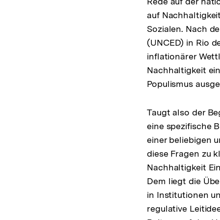
Rede auf der nati
auf Nachhaltigkei
Sozialen. Nach d
(UNCED) in Rio de
inflationärer We
Nachhaltigkeit ein
Populismus ausgea
Taugt also der Be
eine spezifische 
einer beliebigen 
diese Fragen zu k
Nachhaltigkeit Ei
Dem liegt die Übe
in Institutionen u
regulative Leitid