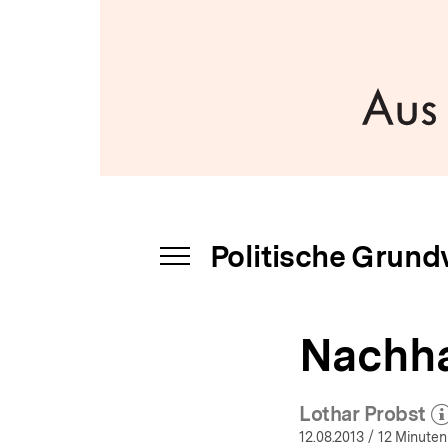
bpb.de
a
t
i
o
n
Politische Grund
INHALTSNAVIGATION
ÖFFNEN
Nachhal
Lothar Probst
(Mehr z
öf
12.08.2013
/ 12 Minuten