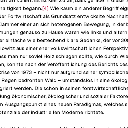
ft artikuliert. Es ist kein Zufall, dass gerade in dieser 
haltigkeit begann.
Zur
[4]
Wie kaum ein anderer Begriff eig
der Fortwirtschaft als Grundsatz entwickelte Nachhal
Auflösung
lammer einer an sich heterogenen Bewegung, in der b
der
ömungen genauso zu Hause waren wie linke und altern
Fußnote
r einfache wie bestechend klare Gedanke, der vor 30
lowitz aus einer eher volkswirtschaftlichen Perspektiv
ss man nur soviel Holz schlagen sollte, wie durch Wi
, konnte nach der Veröffentlichung des Berichts de
krise von 1973 – nicht nur aufgrund seiner symbolisc
 Regen bedrohten Wald – umstandslos in eine ökolog
griert werden. Die schon in seinen forstwirtschaftlic
dung ökonomischer, ökologischer und sozialer Fakto
len Ausgangspunkt eines neuen Paradigmas, welches s
otenziale der industriellen Moderne richtete.