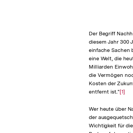
Der Begriff Nachha
diesem Jahr 300 J
einfache Sachen b
eine Welt, die he
Milliarden Einwoh
die Vermögen noch 
Kosten der Zukunf
entfernt ist."
Zur
[1]
Aufl
der
Wer heute über Nac
Fußn
der ausgequetscht 
Wichtigkeit für d