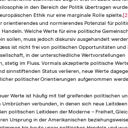
ilosophie in den Bereich der Politik übertragen wurde
 europäischen Ethik nur eine marginale Rolle spielte.
Z
[2
hr orientierendes und normierendes Potenzial für polit
A
s Handeln. Welche Werte für eine politische Gemeinsch
de
ein sollen, muss jedoch diskursiv ausgehandelt werden
F
ss ist nicht frei von politischen Opportunitäten und i
esellschaft, in der unterschiedliche Wertvorstellungen
n, stetig im Fluss. Vormals akzeptierte politische Wer
d sinnstiftenden Status verlieren, neue Werte dagege
dlicher politischer Orientierungen aufgenommen werde
uer Werte ist häufig mit tief greifenden politischen u
en Umbrüchen verbunden, in denen sich neue Leitidee
en politischen Leitideen der Moderne – Freiheit, Gleic
ihren Ursprung in der Amerikanischen beziehungsweis
estimmen bis heute unser politisches Handeln und wur