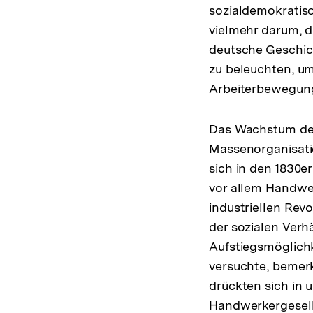
sozialdemokratis
vielmehr darum, d
deutsche Geschich
zu beleuchten, um
Arbeiterbewegung
Das Wachstum der
Massenorganisati
sich in den 1830er
vor allem Handwe
industriellen Rev
der sozialen Ver
Aufstiegsmöglichk
versuchte, bemer
drückten sich in 
Handwerkergeselle