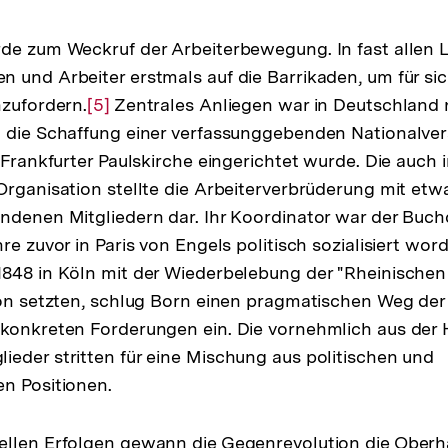
rde zum Weckruf der Arbeiterbewegung. In fast allen 
 und Arbeiter erstmals auf die Barrikaden, um für sic
nzufordern.
Zur
[5]
Zentrales Anliegen war in Deutschland
t die Schaffung einer verfassunggebenden Nationalve
Auflösung
r Frankfurter Paulskirche eingerichtet wurde. Die auch
der
Organisation stellte die Arbeiterverbrüderung mit etwa
Fußnote
ndenen Mitgliedern dar. Ihr Koordinator war der Buc
hre zuvor in Paris von Engels politisch sozialisiert w
848 in Köln mit der Wiederbelebung der "Rheinischen
ion setzten, schlug Born einen pragmatischen Weg de
 konkreten Forderungen ein. Die vornehmlich aus der
eder stritten für eine Mischung aus politischen und
n Positionen.
llen Erfolgen gewann die Gegenrevolution die Oberha