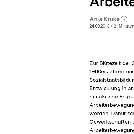
Arbeit
Anja Kruke
(Mehr zu
öffne
24.09.2013
/ 21 Minuten
Zur Blütezeit de
1960er Jahren und
Sozialstaatsbildu
Entwicklung in an
nur als eine Frag
Arbeiterbewegung
werden. Damit sol
Gewerkschaften od
Arbeiterbewegung 