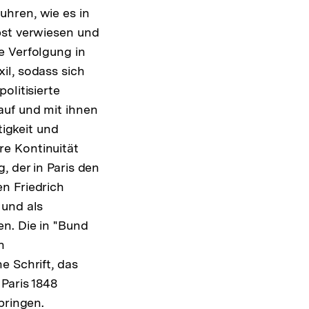
hren, wie es in
bst verwiesen und
e Verfolgung in
il, sodass sich
olitisierte
auf und mit ihnen
tigkeit und
e Kontinuität
 der in Paris den
n Friedrich
 und als
n. Die in "Bund
n
e Schrift, das
Paris 1848
pringen.