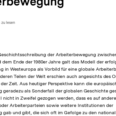
erbewegung
m Autor)
n
 zu lesen
r Geschichtsschreibung der Arbeiterbewegung zwische
 dem Ende der 1980er Jahre galt das Modell der erfol
ng in Westeuropa als Vorbild für eine globale Arbeite
deren Teilen der Welt erschien auch angesichts des O
e der Zeit. Aus heutiger Perspektive kann die europäisc
 geradezu als Sonderfall der globalen Geschichte ge
l nicht in Zweifel gezogen werden, dass es auf ander
er Arbeiterparteien sowie weitere Institutionen der
gab und gibt, die sich oft im Gefolge zu den national