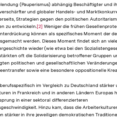
endung (Pauperismus) abhängig Beschäftigter und ihr
verschärfter und globaler Handels- und Marktkonkurr
rseits, Strategien gegen den politischen Autoritaris
en zu entwickeln.
Zur
[2]
Weniger die frühen Gesellenprotes
 Unterdrückung können als spezifisches Moment der d
Auflösung
sgemacht werden. Dieses Moment findet sich an viel
der
rgeschichte wieder (wie etwa bei den Sozialistengese
Fußnote
tärkten oft die Solidarisierung betroffener Gruppen u
gten politischen und gesellschaftlichen Veränderung
eentransfer sowie eine besondere oppositionelle Kreat
 berufsspezifisch im Vergleich zu Deutschland stärker 
turen in Frankreich und in anderen Ländern Europas 
prung in einer sektoral differenzierteren
sgeschwindigkeit. Hinzu kam, dass die Arbeiterkulturen
 stärker in ihre jeweiligen demokratischen Traditio