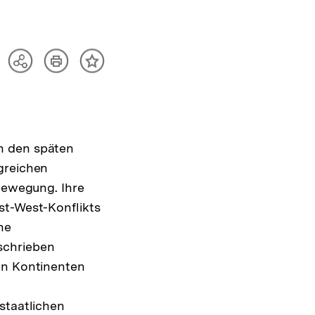
Artikel
Teilen
Inhalt
drucken
Optionen
merken
anzeigen
n den späten
greichen
rbewegung. Ihre
st-West-Konflikts
he
schrieben
en Kontinenten
staatlichen