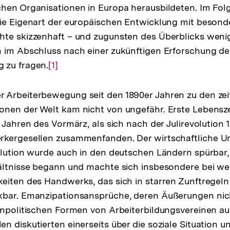
chen Organisationen in Europa herausbildeten. Im Fol
ie Eigenart der europäischen Entwicklung mit besonde
te skizzenhaft – und zugunsten des Überblicks wenige
 im Abschluss nach einer zukünftigen Erforschung de
 zu fragen.
Zur
[1]
Auflösung
der
 Arbeiterbewegung seit den 1890er Jahren zu den ze
Fußnote
onen der Welt kam nicht von ungefähr. Erste Lebensz
 Jahren des Vormärz, als sich nach der Julirevolution 
rkergesellen zusammenfanden. Der wirtschaftliche U
olution wurde auch in den deutschen Ländern spürbar,
hältnisse begann und machte sich insbesondere bei 
eiten des Handwerks, das sich in starren Zunftregel
kbar. Emanzipationsansprüche, deren Äußerungen nich
unpolitischen Formen von Arbeiterbildungsvereinen au
n diskutierten einerseits über die soziale Situation u