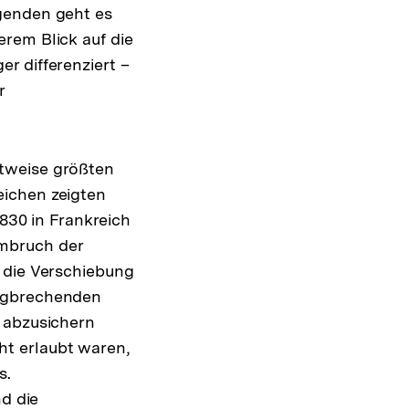
genden geht es
rem Blick auf die
r differenziert –
r
itweise größten
eichen zeigten
1830 in Frankreich
mbruch der
 die Verschiebung
wegbrechenden
n abzusichern
t erlaubt waren,
s.
nd die