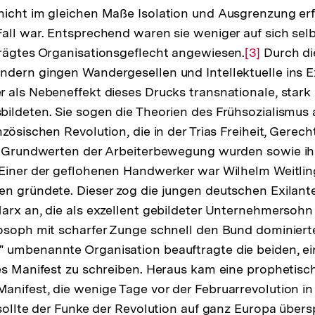
icht im gleichen Maße Isolation und Ausgrenzung erfu
all war. Entsprechend waren sie weniger auf sich sel
rägtes Organisationsgeflecht angewiesen.
Zur
[3]
Durch di
dern gingen Wandergesellen und Intellektuelle ins Ex
Auflösung
 als Nebeneffekt dieses Drucks transnationale, stark p
der
ildeten. Sie sogen die Theorien des Frühsozialismus 
Fußnote
zösischen Revolution, die in der Trias Freiheit, Gerech
en Grundwerten der Arbeiterbewegung wurden sowie ihr
Einer der geflohenen Handwerker war Wilhelm Weitling,
n gründete. Dieser zog die jungen deutschen Exilante
lösung
arx an, die als exzellent gebildeter Unternehmersohn
osoph mit scharfer Zunge schnell den Bund dominierte
note
 umbenannte Organisation beauftragte die beiden, ei
es Manifest zu schreiben. Heraus kam eine prophetisch
nifest, die wenige Tage vor der Februarrevolution in 
 sollte der Funke der Revolution auf ganz Europa übers