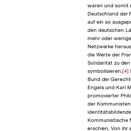
waren und somit n
Deutschland der F
auf ein so ausgep
den deutschen Län
mehr oder weniger
Netzwerke herausb
die Werte der Fran
Solidarität zu d
symbolisieren.
Zur
[4]
Bund der Gerechte
Auf
Engels und Karl M
der
promovierter Phil
Fuß
der Kommunisten"
identitätsbildend
Kommunistische Ma
erschien. Von ihr