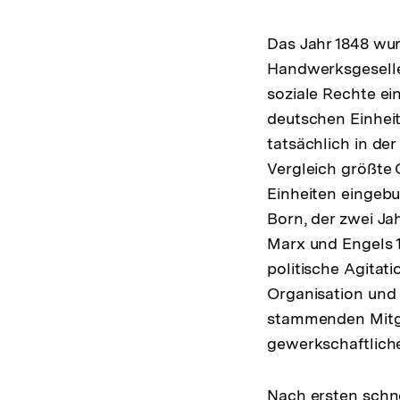
Das Jahr 1848 wu
Handwerksgesellen
soziale Rechte ei
deutschen Einhei
tatsächlich in de
Vergleich größte 
Einheiten eingebu
Born, der zwei Ja
Marx und Engels 1
politische Agitat
Organisation und
stammenden Mitgli
gewerkschaftliche
Nach ersten schne