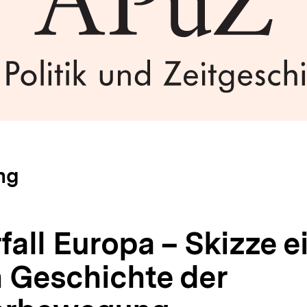
ng
all Europa – Skizze e
n Geschichte der