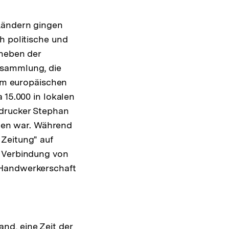
Ländern gingen
h politische und
 neben der
rsammlung, die
 im europäischen
 15.000 in lokalen
hdrucker Stephan
orden war. Während
 Zeitung" auf
r Verbindung von
 Handwerkerschaft
nd, eine Zeit der