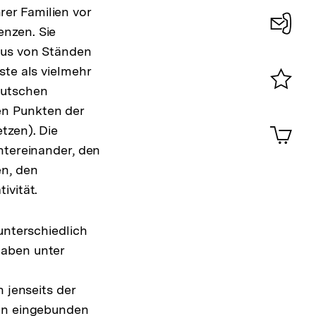
er Familien vor
enzen. Sie
Konta
mus von Ständen
0
te als vielmehr
eutschen
Merklist
en Punkten der
ansehen
0
Artik
tzen). Die
im
ntereinander, den
Shop-
en, den
Warenko
ansehen
ivität.
unterschiedlich
haben unter
 jenseits der
nen eingebunden