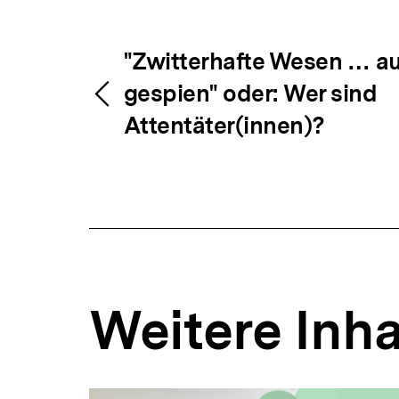
Fussnoten
Inhaltsnavigation
Inhaltsnavig
"Zwitterhafte Wesen … au
gespien" oder: Wer sind
Attentäter(innen)?
Weitere Inha