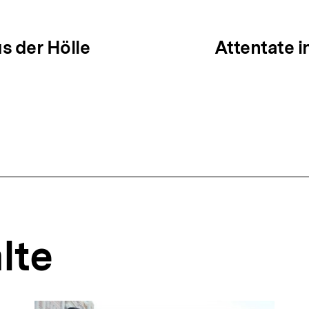
ation
s der Hölle
Attentate i
lte