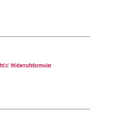
ht
Download-
Widerrufsformular
Link: