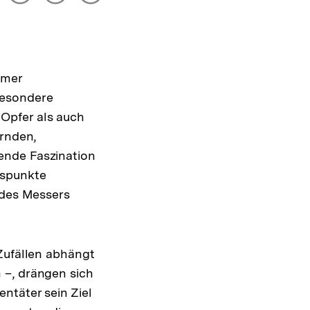
drucken
Optionen
merken
anzeigen
mmer
besondere
Opfer als auch
ernden,
ende Faszination
nspunkte
 des Messers
Zufällen abhängt
 –, drängen sich
ntäter sein Ziel