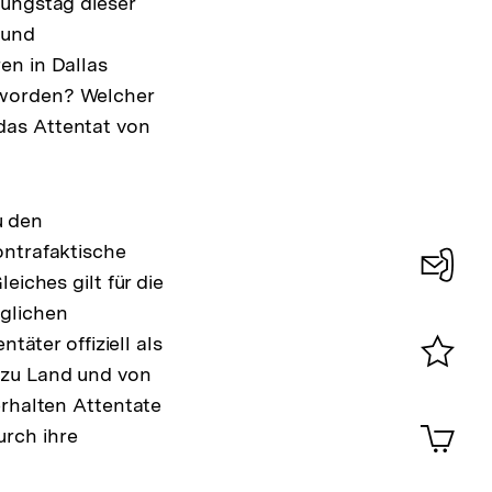
nungstag dieser
 und
en in Dallas
eworden? Welcher
das Attentat von
u den
ontrafaktische
eiches gilt für die
Konta
glichen
0
täter offiziell als
 zu Land und von
Merklist
erhalten Attentate
ansehen
0
Artik
urch ihre
im
Shop-