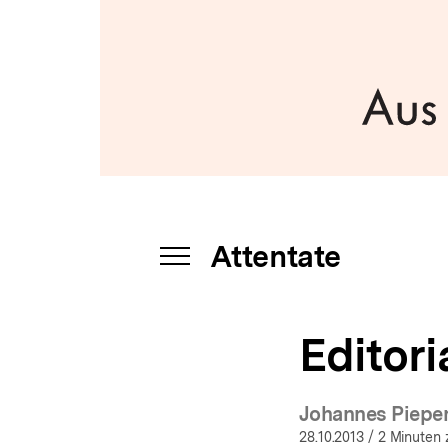
a
t
i
o
n
Attentate
INHALTSNAVIGATION
ÖFFNEN
Editori
Johannes Piepe
28.10.2013
/ 2 Minuten 