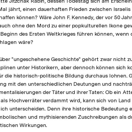
ätte Jitzchak Rabin, dessen Todestag sich am Erschei
al jährt, einen dauerhaften Frieden zwischen Israelis
haffen können? Wäre John F. Kennedy, der vor 50 Jahr
auch ohne den Mord zu einer popkulturellen Ikone g
 Beginn des Ersten Weltkrieges führen können, wenn 
chlagen wäre?
ber "ungeschehene Geschichte" gehört zwar nicht z
plinen unter Historikern, aber dennoch können sich k
 die historisch-politische Bildung durchaus lohnen. Gl
ng mit den unterschiedlichen Deutungen und nachträ
mentalisierungen der Täter und ihrer Taten: Ob ein Atten
 als Hochverräter verdammt wird, kann sich von Land
blich unterscheiden. Denn ihre historische Bedeutung 
ymbolischen und mythisierenden Zuschreibungen als d
itischen Wirkungen.