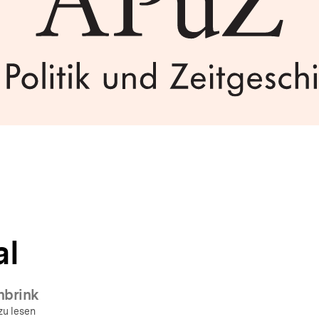
al
nbrink
zu lesen