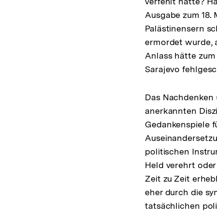
verfehlt hätte? H
Ausgabe zum 18. M
Palästinensern sc
ermordet wurde, 
Anlass hätte zum
Sarajevo fehlges
Das Nachdenken ü
anerkannten Diszi
Gedankenspiele für
Auseinandersetzu
politischen Instru
Held verehrt oder
Zeit zu Zeit erhe
eher durch die s
tatsächlichen pol