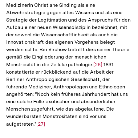
Medizinerin Christiane Sinding als eine
Abwehrstrategie gegen altes Wissens und als eine
Strategie der Legitimation und des Anspruchs für den
Aufbau einer neuen Wissensdisziplin bezeichnet, mit
der sowohl die Wissenschaftlichkeit als auch die
Innovationskraft des eigenen Vorgehens belegt
werden sollte. Bei Virchow betrifft dies seiner Theorie
gemäß die Eingliederung der menschlichen
Monstrosität in die Zellularpathologie.
Zur
[26]
1891
konstatierte er rückblickend auf die Arbeit der
Auflösung
Berliner Anthropologischen Gesellschaft, der
der
führende Mediziner, Anthropologen und Ethnologen
Fußnote
angehörten: "Noch kein früheres Jahrhundert hat uns
eine solche Fülle exotischer und absonderlicher
Menschen zugeführt, wie das abgelaufene. Die
wunderbarsten Monstrositäten sind vor uns
aufgetreten."
Zur
[27]
Auflösung