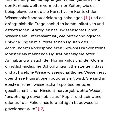
den Fantasiewelten vormoderner Zeiten, wie es
beispielsweise mediale Narrative im Kontext der
Wissenschaftspopularisierung nahelegen,
Zur
[11]
und es
drängt sich die Frage nach den kommunikativen und
Auflösung
ästhetischen Strategien naturwissenschaftlichen
der
Wissens auf. Interessant ist, wie biotechnologische
Fußnote
Entwicklungen mit literarischen Figuren des 19.
Jahrhunderts korrespondieren: Sowohl Frankensteins
Monster als mahnende Figuration fehlgeleiteter
Anmaßung als auch der Homunkulus und der Golem
christlich-jüdischer Schöpfungsmythen zeigen, dass
und auf welche Weise wissenschaftliches Wissen erst
über diese Figurationen popularisiert wird. Sie sind in
epistemischer, wissenschaftspolitischer oder
gesellschaftlicher Hinsicht hervorgebrachte Wesen,
"unabhängig davon, ob es auf Papier und Leinwand
oder auf der Folie eines leibhaftigen Lebewesens
gezeichnet wird".
Zur
[12]