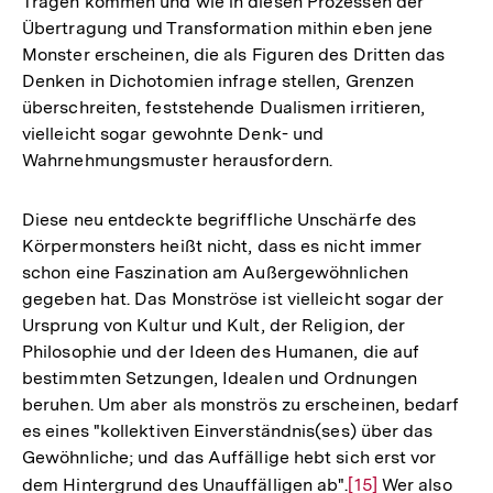
Tragen kommen und wie in diesen Prozessen der
Übertragung und Transformation mithin eben jene
Monster erscheinen, die als Figuren des Dritten das
Denken in Dichotomien infrage stellen, Grenzen
überschreiten, feststehende Dualismen irritieren,
vielleicht sogar gewohnte Denk- und
Wahrnehmungsmuster herausfordern.
Diese neu entdeckte begriffliche Unschärfe des
Körpermonsters heißt nicht, dass es nicht immer
schon eine Faszination am Außergewöhnlichen
gegeben hat. Das Monströse ist vielleicht sogar der
Ursprung von Kultur und Kult, der Religion, der
Philosophie und der Ideen des Humanen, die auf
bestimmten Setzungen, Idealen und Ordnungen
beruhen. Um aber als monströs zu erscheinen, bedarf
es eines "kollektiven Einverständnis(ses) über das
Gewöhnliche; und das Auffällige hebt sich erst vor
dem Hintergrund des Unauffälligen ab".
Zur
[15]
Wer also