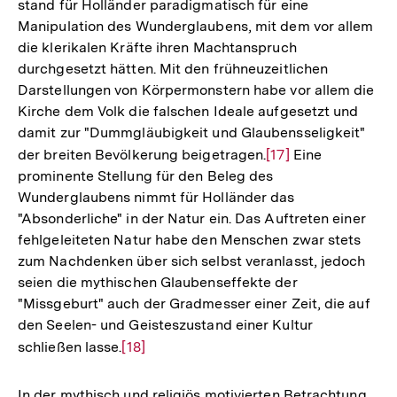
stand für Holländer paradigmatisch für eine
Manipulation des Wunderglaubens, mit dem vor allem
die klerikalen Kräfte ihren Machtanspruch
durchgesetzt hätten. Mit den frühneuzeitlichen
Darstellungen von Körpermonstern habe vor allem die
Kirche dem Volk die falschen Ideale aufgesetzt und
damit zur "Dummgläubigkeit und Glaubensseligkeit"
der breiten Bevölkerung beigetragen.
Zur
[17]
Eine
prominente Stellung für den Beleg des
Auflösung
Wunderglaubens nimmt für Holländer das
der
"Absonderliche" in der Natur ein. Das Auftreten einer
Fußnote
fehlgeleiteten Natur habe den Menschen zwar stets
zum Nachdenken über sich selbst veranlasst, jedoch
seien die mythischen Glaubenseffekte der
"Missgeburt" auch der Gradmesser einer Zeit, die auf
den Seelen- und Geisteszustand einer Kultur
schließen lasse.
Zur
[18]
Auflösung
der
In der mythisch und religiös motivierten Betrachtung