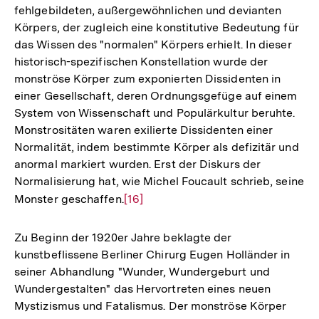
fehlgebildeten, außergewöhnlichen und devianten
Körpers, der zugleich eine konstitutive Bedeutung für
das Wissen des "normalen" Körpers erhielt. In dieser
historisch-spezifischen Konstellation wurde der
monströse Körper zum exponierten Dissidenten in
einer Gesellschaft, deren Ordnungsgefüge auf einem
System von Wissenschaft und Populärkultur beruhte.
Monstrositäten waren exilierte Dissidenten einer
Normalität, indem bestimmte Körper als defizitär und
anormal markiert wurden. Erst der Diskurs der
Normalisierung hat, wie Michel Foucault schrieb, seine
Monster geschaffen.
Zur
[16]
Auflösung
der
Zu Beginn der 1920er Jahre beklagte der
Fußnote
kunstbeflissene Berliner Chirurg Eugen Holländer in
seiner Abhandlung "Wunder, Wundergeburt und
Wundergestalten" das Hervortreten eines neuen
Mystizismus und Fatalismus. Der monströse Körper