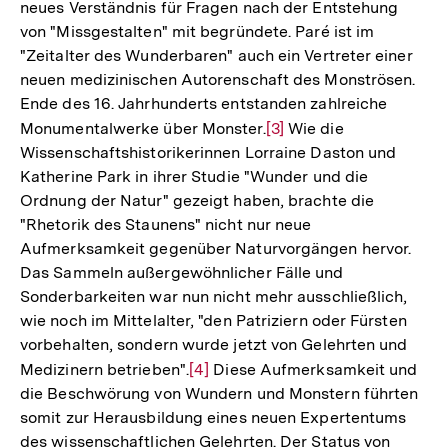
neues Verständnis für Fragen nach der Entstehung
von "Missgestalten" mit begründete. Paré ist im
"Zeitalter des Wunderbaren" auch ein Vertreter einer
neuen medizinischen Autorenschaft des Monströsen.
Ende des 16. Jahrhunderts entstanden zahlreiche
Monumentalwerke über Monster.
Zur
[3]
Wie die
Wissenschaftshistorikerinnen Lorraine Daston und
Auflösung
Katherine Park in ihrer Studie "Wunder und die
der
Ordnung der Natur" gezeigt haben, brachte die
Fußnote
"Rhetorik des Staunens" nicht nur neue
Aufmerksamkeit gegenüber Naturvorgängen hervor.
Das Sammeln außergewöhnlicher Fälle und
Sonderbarkeiten war nun nicht mehr ausschließlich,
wie noch im Mittelalter, "den Patriziern oder Fürsten
vorbehalten, sondern wurde jetzt von Gelehrten und
Medizinern betrieben".
Zur
[4]
Diese Aufmerksamkeit und
die Beschwörung von Wundern und Monstern führten
Auflösung
somit zur Herausbildung eines neuen Expertentums
der
des wissenschaftlichen Gelehrten. Der Status von
Fußnote