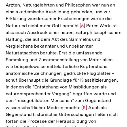
Ärzten, Naturgelehrten und Philosophen war nun an
eine akademische Ausbildung gebunden, und zur
Erklärung wundersamer Erscheinungen wurde die
Natur und nicht mehr Gott bemüht.
Zur
[5]
Parés Werk ist
also auch Ausdruck einer neuen, naturphilosophischen
Auflösung
Haltung, die auf dem Akt des Sammelns und
der
Vergleichens bekannter und unbekannter
Fußnote
Naturtatsachen beruhte. Erst die umfassende
Sammlung und Zusammenstellung von Materialien –
wie beispielsweise mittelalterliche Kupferstiche,
anatomische Zeichnungen, gedruckte Flugblätter –
schuf überhaupt die Grundlage für Klassifizierungen,
in denen die "Entstehung von Missbildungen als
naturentsprechender Vorgang" begriffen wurde und
den "missgebildeten Menschen" zum Gegenstand
wissenschaftlicher Medizin machte.
Zur
[6]
Auch als
Gegenstand historischer Untersuchungen ließen sich
Auflösung
fortan die Prozesse der Herausbildung von
der