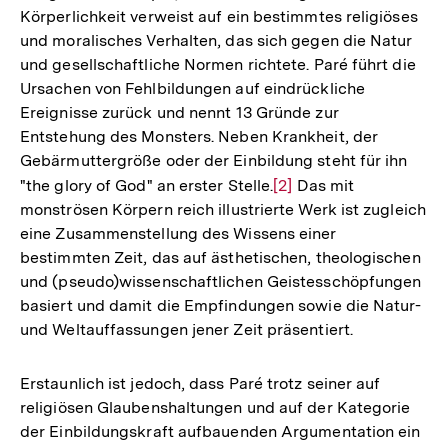
Körperlichkeit verweist auf ein bestimmtes religiöses
und moralisches Verhalten, das sich gegen die Natur
und gesellschaftliche Normen richtete. Paré führt die
Ursachen von Fehlbildungen auf eindrückliche
Ereignisse zurück und nennt 13 Gründe zur
Entstehung des Monsters. Neben Krankheit, der
Gebärmuttergröße oder der Einbildung steht für ihn
"the glory of God" an erster Stelle.
Zur
[2]
Das mit
monströsen Körpern reich illustrierte Werk ist zugleich
Auflösung
eine Zusammenstellung des Wissens einer
der
bestimmten Zeit, das auf ästhetischen, theologischen
Fußnote
und (pseudo)wissenschaftlichen Geistesschöpfungen
basiert und damit die Empfindungen sowie die Natur-
und Weltauffassungen jener Zeit präsentiert.
Erstaunlich ist jedoch, dass Paré trotz seiner auf
religiösen Glaubenshaltungen und auf der Kategorie
der Einbildungskraft aufbauenden Argumentation ein