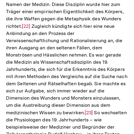
Namen der Medizin. Diese Disziplin wurde hier zum
Träger einer empirischen Eigentlichkeit des Körpers,
die ihre Waffen gegen die Metaphysik des Wunders
richtet.
Zur
[22]
Zugleich kündigte sich hier eine neue
Anbindung an den Prozess der
Auflösung
Verwissenschaftlichung und Rationalisierung an, die
der
ihren Ausgang an den seltenen Fällen, dem
Fußnote
Monströsen und Hässlichen nehmen. Es war gerade
die Medizin als Wissenschaftsdisziplin des 19.
Jahrhunderts, die sich für die Erkenntnis des Körpers
mit ihren Methoden des Vergleichs auf die Suche nach
dem Seltenen und Rätselhaften begab. Sie machte es
sich zur Aufgabe, sich immer wieder auf die
Dimension des Wunders und Monsters einzulassen,
um die Austreibung dieser Dimension aus dem
medizinischen Wissen zu bewirken.
Zur
[23]
So wechselten
die Physiologen des 19. Jahrhunderts – wie
Auflösung
beispielsweise der Mediziner und Begründer der
der