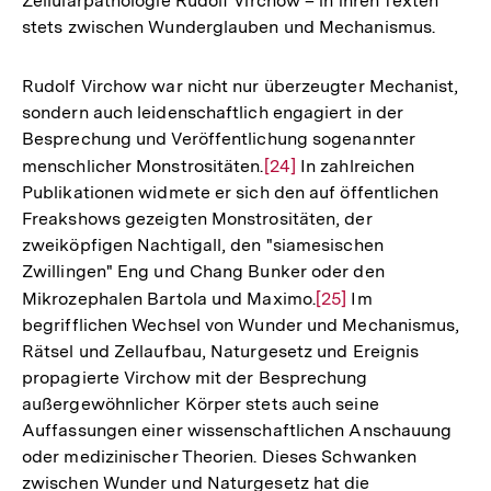
Zellularpathologie Rudolf Virchow – in ihren Texten
Fußnote
stets zwischen Wunderglauben und Mechanismus.
Rudolf Virchow war nicht nur überzeugter Mechanist,
sondern auch leidenschaftlich engagiert in der
Besprechung und Veröffentlichung sogenannter
menschlicher Monstrositäten.
Zur
[24]
In zahlreichen
Publikationen widmete er sich den auf öffentlichen
Auflösung
Freakshows gezeigten Monstrositäten, der
der
zweiköpfigen Nachtigall, den "siamesischen
Fußnote
Zwillingen" Eng und Chang Bunker oder den
Mikrozephalen Bartola und Maximo.
Zur
[25]
Im
begrifflichen Wechsel von Wunder und Mechanismus,
Auflösung
Rätsel und Zellaufbau, Naturgesetz und Ereignis
der
propagierte Virchow mit der Besprechung
Fußnote
außergewöhnlicher Körper stets auch seine
Auffassungen einer wissenschaftlichen Anschauung
oder medizinischer Theorien. Dieses Schwanken
zwischen Wunder und Naturgesetz hat die