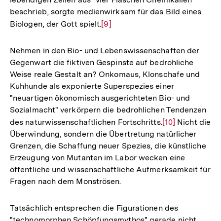
Fußnote
beschrieb, sorgte medienwirksam für das Bild eines
Biologen, der Gott spielt.
Zur
[9]
Auflösung
der
Nehmen in den Bio- und Lebenswissenschaften der
Fußnote
Gegenwart die fiktiven Gespinste auf bedrohliche
Weise reale Gestalt an? Onkomaus, Klonschafe und
Kuhhunde als exponierte Superspezies einer
"neuartigen ökonomisch ausgerichteten Bio- und
Sozialmacht" verkörpern die bedrohlichen Tendenzen
des naturwissenschaftlichen Fortschritts.
Zur
[10]
Nicht die
Überwindung, sondern die Übertretung natürlicher
Auflösung
Grenzen, die Schaffung neuer Spezies, die künstliche
der
Erzeugung von Mutanten im Labor wecken eine
Fußnote
öffentliche und wissenschaftliche Aufmerksamkeit für
Fragen nach dem Monströsen.
Tatsächlich entsprechen die Figurationen des
"technomorphen Schöpfungsmythos" gerade nicht