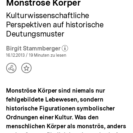
Monströse Körper
Kulturwissenschaftliche
Perspektiven auf historische
Deutungsmuster
Birgit Stammberger
(Mehr zum Autor)
öffnen
16.12.2013
/ 19 Minuten zu lesen
Teilen
Inhalt
Optionen
merken
anzeigen
Monströse Körper sind niemals nur
fehlgebildete Lebewesen, sondern
historische Figurationen symbolischer
Ordnungen einer Kultur. Was den
menschlichen Körper als monströs, anders