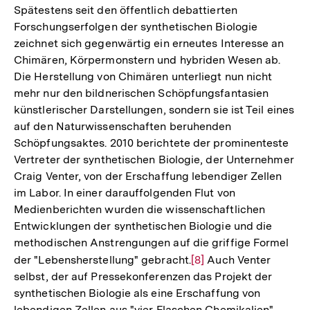
Spätestens seit den öffentlich debattierten
Forschungserfolgen der synthetischen Biologie
zeichnet sich gegenwärtig ein erneutes Interesse an
Chimären, Körpermonstern und hybriden Wesen ab.
Die Herstellung von Chimären unterliegt nun nicht
mehr nur den bildnerischen Schöpfungsfantasien
künstlerischer Darstellungen, sondern sie ist Teil eines
auf den Naturwissenschaften beruhenden
Schöpfungsaktes. 2010 berichtete der prominenteste
Vertreter der synthetischen Biologie, der Unternehmer
Craig Venter, von der Erschaffung lebendiger Zellen
im Labor. In einer darauffolgenden Flut von
Medienberichten wurden die wissenschaftlichen
Entwicklungen der synthetischen Biologie und die
methodischen Anstrengungen auf die griffige Formel
der "Lebensherstellung" gebracht.
Zur
[8]
Auch Venter
selbst, der auf Pressekonferenzen das Projekt der
Auflösung
synthetischen Biologie als eine Erschaffung von
der
lebendigen Zellen aus "vier Flaschen Chemikalien"