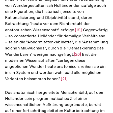
Fußnote
von Wundergestalten sah Holländer demzufolge auch
eine Figuration, die historisch jenseits von
Rationalisierung und Objektivität stand, deren
Betrachtung "heute vor dem Richterstuhl der
anatomischen Wissenschaft" erfolge.
Zur
[19]
Gegenwärtig
– so konstatierte Holländer für damalige Verhältnisse
Auflösung
– seien die "Abnormitätenkabinette", die "Ansammlung
der
solchen Mißwuchses", durch die "Demaskierung des
Fußnote
Wunderbaren" weniger nachgefragt.
Zur
[20]
Erst die
modernen Wissenschaften "zerlegen diese
Auflösung
angeblichen Wunder heute anatomisch, reihen sie ein
der
in ein System und werden wohl bald alle möglichen
Fußnote
Varianten beisammen haben".
Zur
[21]
Auflösung
der
Das anatomisch hergeleitete Menschenbild, auf dem
Fußnote
Holländer sein programmatisches Ziel einer
wissenschaftlichen Aufklärung begründete, beruht
auf einer fortschrittsgeleiteten Kulturbetrachtung im