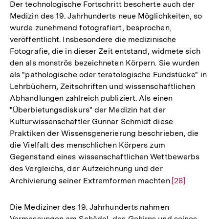
der
Der technologische Fortschritt bescherte auch der
Fußnote
Medizin des 19. Jahrhunderts neue Möglichkeiten, so
wurde zunehmend fotografiert, besprochen,
veröffentlicht. Insbesondere die medizinische
Fotografie, die in dieser Zeit entstand, widmete sich
den als monströs bezeichneten Körpern. Sie wurden
als "pathologische oder teratologische Fundstücke" in
Lehrbüchern, Zeitschriften und wissenschaftlichen
Abhandlungen zahlreich publiziert. Als einen
"Überbietungsdiskurs" der Medizin hat der
Kulturwissenschaftler Gunnar Schmidt diese
Praktiken der Wissensgenerierung beschrieben, die
die Vielfalt des menschlichen Körpers zum
Gegenstand eines wissenschaftlichen Wettbewerbs
des Vergleichs, der Aufzeichnung und der
Archivierung seiner Extremformen machten.
Zur
[28]
Auflösung
der
Die Mediziner des 19. Jahrhunderts nahmen
Zum
Fußnote
Seite
Vermessungen am Schädel, des Gehirns und seines