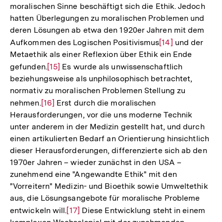
Fußnote
moralischen Sinne beschäftigt sich die Ethik. Jedoch
hatten Überlegungen zu moralischen Problemen und
deren Lösungen ab etwa den 1920er Jahren mit dem
Aufkommen des Logischen Positivismus
Zur
[14]
und der
Metaethik als einer Reflexion über Ethik ein Ende
Auflösung
gefunden.
Zur
[15]
Es wurde als unwissenschaftlich
der
beziehungsweise als unphilosophisch betrachtet,
Auflösung
Fußnote
normativ zu moralischen Problemen Stellung zu
der
nehmen.
Zur
[16]
Erst durch die moralischen
Fußnote
Herausforderungen, vor die uns moderne Technik
Auflösung
unter anderem in der Medizin gestellt hat, und durch
der
einen artikulierten Bedarf an Orientierung hinsichtlich
Fußnote
dieser Herausforderungen, differenzierte sich ab den
1970er Jahren – wieder zunächst in den USA –
zunehmend eine "Angewandte Ethik" mit den
"Vorreitern" Medizin- und Bioethik sowie Umweltethik
aus, die Lösungsangebote für moralische Probleme
entwickeln will.
Zur
[17]
Diese Entwicklung steht in einem