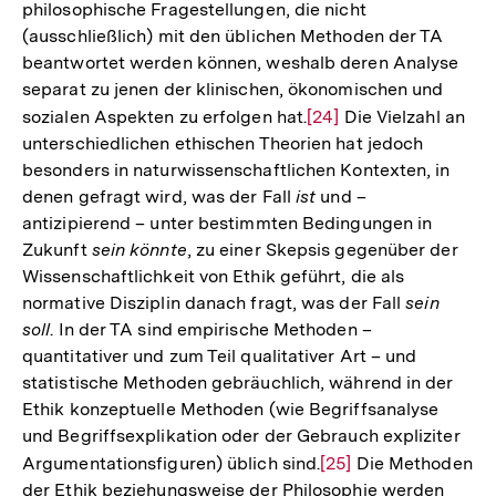
philosophische Fragestellungen, die nicht
(ausschließlich) mit den üblichen Methoden der TA
beantwortet werden können, weshalb deren Analyse
separat zu jenen der klinischen, ökonomischen und
sozialen Aspekten zu erfolgen hat.
Zur
[24]
Die Vielzahl an
unterschiedlichen ethischen Theorien hat jedoch
Auflösung
besonders in naturwissenschaftlichen Kontexten, in
der
denen gefragt wird, was der Fall
ist
und –
Fußnote
antizipierend – unter bestimmten Bedingungen in
Zukunft
sein könnte
, zu einer Skepsis gegenüber der
Wissenschaftlichkeit von Ethik geführt, die als
normative Disziplin danach fragt, was der Fall
sein
soll
. In der TA sind empirische Methoden –
quantitativer und zum Teil qualitativer Art – und
statistische Methoden gebräuchlich, während in der
Ethik konzeptuelle Methoden (wie Begriffsanalyse
und Begriffsexplikation oder der Gebrauch expliziter
Argumentationsfiguren) üblich sind.
Zur
[25]
Die Methoden
der Ethik beziehungsweise der Philosophie werden
Auflösung