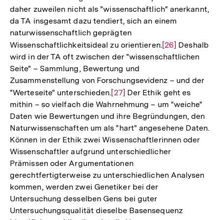
daher zuweilen nicht als "wissenschaftlich" anerkannt,
der
da TA insgesamt dazu tendiert, sich an einem
Fußnote
naturwissenschaftlich geprägten
Wissenschaftlichkeitsideal zu orientieren.
Zur
[26]
Deshalb
wird in der TA oft zwischen der "wissenschaftlichen
Auflösung
Seite" – Sammlung, Bewertung und
der
Zusammenstellung von Forschungsevidenz – und der
Fußnote
"Werteseite" unterschieden.
Zur
[27]
Der Ethik geht es
mithin – so vielfach die Wahrnehmung – um "weiche"
Auflösung
Daten wie Bewertungen und ihre Begründungen, den
der
Naturwissenschaften um als "hart" angesehene Daten.
Fußnote
Können in der Ethik zwei Wissenschaftlerinnen oder
Wissenschaftler aufgrund unterschiedlicher
Prämissen oder Argumentationen
gerechtfertigterweise zu unterschiedlichen Analysen
kommen, werden zwei Genetiker bei der
Untersuchung desselben Gens bei guter
Untersuchungsqualität dieselbe Basensequenz