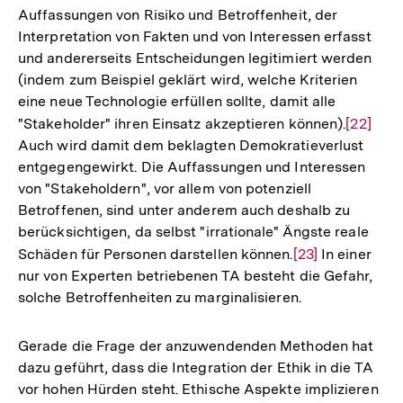
Auffassungen von Risiko und Betroffenheit, der
der
Interpretation von Fakten und von Interessen erfasst
Fußnote
und andererseits Entscheidungen legitimiert werden
(indem zum Beispiel geklärt wird, welche Kriterien
eine neue Technologie erfüllen sollte, damit alle
"Stakeholder" ihren Einsatz akzeptieren können).
Zur
[22]
Auch wird damit dem beklagten Demokratieverlust
Auflösu
entgegengewirkt. Die Auffassungen und Interessen
der
von "Stakeholdern", vor allem von potenziell
Fußnote
Betroffenen, sind unter anderem auch deshalb zu
berücksichtigen, da selbst "irrationale" Ängste reale
Schäden für Personen darstellen können.
Zur
[23]
In einer
nur von Experten betriebenen TA besteht die Gefahr,
Auflösung
solche Betroffenheiten zu marginalisieren.
der
Fußnote
Gerade die Frage der anzuwendenden Methoden hat
dazu geführt, dass die Integration der Ethik in die TA
vor hohen Hürden steht. Ethische Aspekte implizieren