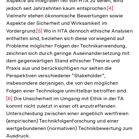
Aspekte als integralen Teil von HTA zu sehen, wird
jedoch seit Jahrzehnten kaum entsprochen.
Zur
[4]
Vielmehr stehen ökonomische Bewertungen sowie
Auflösung
Aspekte der Sicherheit und Wirksamkeit im
der
Vordergrund.
Zur
[5]
Wo in HTA dennoch ethische Analysen
Fußnote
enthalten sind, beziehen sich diese vorwiegend auf
Auflösung
Probleme möglicher Folgen der Technikanwendung,
der
zeichnen sich durch geringe Auseinandersetzung mit
Fußnote
dem gegenwärtigen Stand ethischer Theorie und
Praxis aus und berücksichtigen nur selten die
Perspektiven verschiedener "Stakeholder",
insbesondere derjenigen, die von den möglichen
Folgen einer Technologie unmittelbar betroffen sind.
Zur
[6]
Die Unsicherheit im Umgang mit Ethik in der TA
Aufl
kommt nicht zuletzt in einer oft anzutreffenden
der
Unterscheidung zwischen einer angeblich wertfreien
Fußn
(empirischen) Technikfolgenforschung und einer
wertgebundenen (normativen) Technikbewertung zum
Ausdruck.