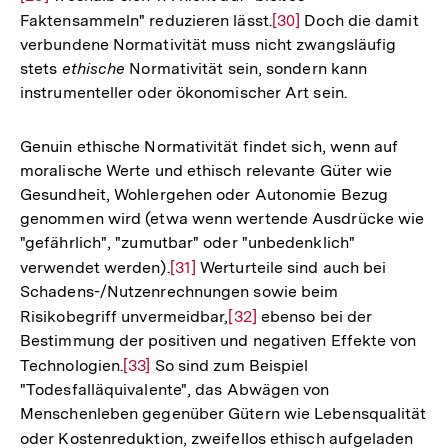
Faktensammeln" reduzieren lässt.
Zur
[30]
Doch die damit
de
verbundene Normativität muss nicht zwangsläufig
Auflösung
Fu
stets
ethische
Normativität sein, sondern kann
der
instrumenteller oder ökonomischer Art sein.
Fußnote
Genuin ethische Normativität findet sich, wenn auf
moralische Werte und ethisch relevante Güter wie
Gesundheit, Wohlergehen oder Autonomie Bezug
genommen wird (etwa wenn wertende Ausdrücke wie
"gefährlich", "zumutbar" oder "unbedenklich"
verwendet werden).
Zur
[31]
Werturteile sind auch bei
Schadens-/Nutzenrechnungen sowie beim
Auflösung
Risikobegriff unvermeidbar,
Zur
[32]
ebenso bei der
der
Bestimmung der positiven und negativen Effekte von
Auflösung
Fußnote
Technologien.
Zur
[33]
So sind zum Beispiel
der
"Todesfalläquivalente", das Abwägen von
Auflösung
Fußnote
Menschenleben gegenüber Gütern wie Lebensqualität
der
oder Kostenreduktion, zweifellos ethisch aufgeladen
Zur
Fußnote