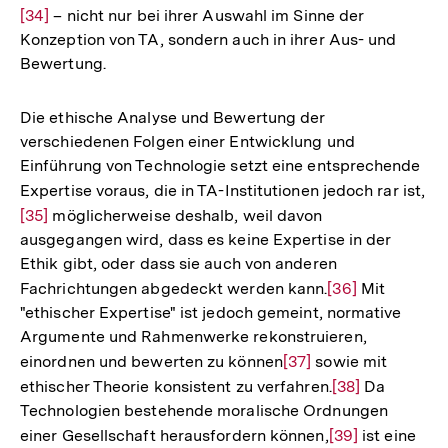
[34]
– nicht nur bei ihrer Auswahl im Sinne der
Aufl
Konzeption von TA, sondern auch in ihrer Aus- und
der
Bewertung.
Fuß
Die ethische Analyse und Bewertung der
verschiedenen Folgen einer Entwicklung und
Einführung von Technologie setzt eine entsprechende
Expertise voraus, die in TA-Institutionen jedoch rar ist,
Zu
[35]
möglicherweise deshalb, weil davon
Au
ausgegangen wird, dass es keine Expertise in der
de
Ethik gibt, oder dass sie auch von anderen
Fu
Fachrichtungen abgedeckt werden kann.
Zur
[36]
Mit
"ethischer Expertise" ist jedoch gemeint, normative
Auflösung
Argumente und Rahmenwerke rekonstruieren,
der
einordnen und bewerten zu können
Zur
[37]
sowie mit
Fußnote
ethischer Theorie konsistent zu verfahren.
Auflösung
Zur
[38]
Da
Technologien bestehende moralische Ordnungen
der
Auflösung
einer Gesellschaft herausfordern können,
Zur
[39]
ist eine
Fußnote
der