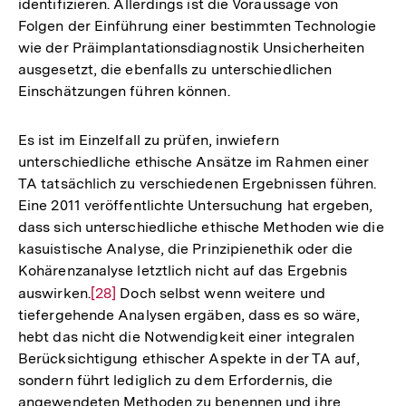
identifizieren. Allerdings ist die Voraussage von
Folgen der Einführung einer bestimmten Technologie
wie der Präimplantationsdiagnostik Unsicherheiten
ausgesetzt, die ebenfalls zu unterschiedlichen
Einschätzungen führen können.
Es ist im Einzelfall zu prüfen, inwiefern
unterschiedliche ethische Ansätze im Rahmen einer
TA tatsächlich zu verschiedenen Ergebnissen führen.
Eine 2011 veröffentlichte Untersuchung hat ergeben,
dass sich unterschiedliche ethische Methoden wie die
kasuistische Analyse, die Prinzipienethik oder die
Kohärenzanalyse letztlich nicht auf das Ergebnis
auswirken.
Zur
[28]
Doch selbst wenn weitere und
tiefergehende Analysen ergäben, dass es so wäre,
Auflösung
hebt das nicht die Notwendigkeit einer integralen
der
Berücksichtigung ethischer Aspekte in der TA auf,
Fußnote
sondern führt lediglich zu dem Erfordernis, die
angewendeten Methoden zu benennen und ihre