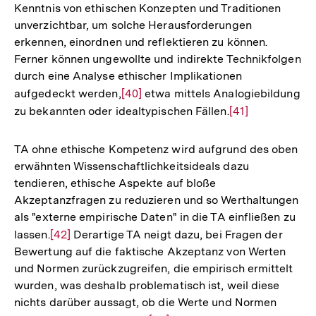
Kenntnis von ethischen Konzepten und Traditionen
Auflösung
Fußnote
unverzichtbar, um solche Herausforderungen
der
erkennen, einordnen und reflektieren zu können.
Fußnote
Ferner können ungewollte und indirekte Technikfolgen
durch eine Analyse ethischer Implikationen
aufgedeckt werden,
Zur
[40]
etwa mittels Analogiebildung
zu bekannten oder idealtypischen Fällen.
Auflösung
Zur
[41]
der
Auflösung
Fußnote
der
TA ohne ethische Kompetenz wird aufgrund des oben
Fußnote
erwähnten Wissenschaftlichkeitsideals dazu
tendieren, ethische Aspekte auf bloße
Akzeptanzfragen zu reduzieren und so Werthaltungen
als "externe empirische Daten" in die TA einfließen zu
lassen.
Zur
[42]
Derartige TA neigt dazu, bei Fragen der
Bewertung auf die faktische Akzeptanz von Werten
Auflösung
und Normen zurückzugreifen, die empirisch ermittelt
der
wurden, was deshalb problematisch ist, weil diese
Fußnote
nichts darüber aussagt, ob die Werte und Normen