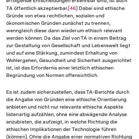
erfolgende Entscheidungen erkennbar sind, ist auch
Fußnote
TA öffentlich akzeptierbar.
Zur
[46]
Dabei sind ethische
Gründe von etwa rechtlichen, sozialen und
Auflösung
ökonomischen Gründen zunächst zu trennen,
der
wenngleich diese dann wiederum ethisch relevant
Fußnote
werden können. Da das Ziel von TA in einem Beitrag
zur Gestaltung von Gesellschaft und Lebenswelt liegt
und auf eine Stärkung, zumindest Erhaltung von
Wohlergehen, Gesundheit und Sicherheit ausgerichtet
ist, ist das Erfordernis einer letztlich ethischen
Begründung von Normen offensichtlich.
Es ist zudem sicherzustellen, dass TA-Berichte durch
die Angabe von Gründen eine ethische Orientierung
anbieten und nicht nur relevante ethische Aspekte
listenartig aufzählen, ohne eine abwägende Analyse
anzubieten, die aufzeigt, in welche Richtung die
ethischen Implikationen der Technologie führen
(können). Ohne die Angabe einer normativen Richtung