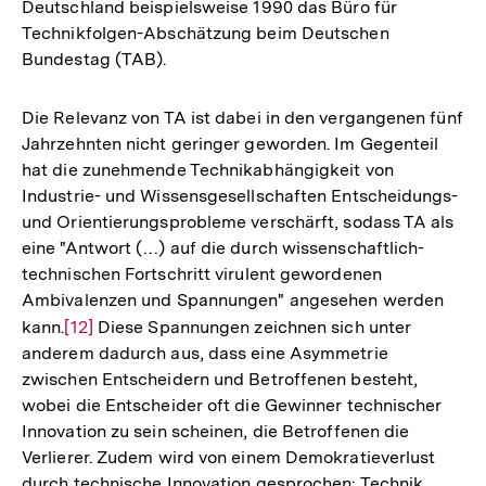
Deutschland beispielsweise 1990 das Büro für
Technikfolgen-Abschätzung beim Deutschen
Bundestag (TAB).
Die Relevanz von TA ist dabei in den vergangenen fünf
Jahrzehnten nicht geringer geworden. Im Gegenteil
hat die zunehmende Technikabhängigkeit von
Industrie- und Wissensgesellschaften Entscheidungs-
und Orientierungsprobleme verschärft, sodass TA als
eine "Antwort (…) auf die durch wissenschaftlich-
technischen Fortschritt virulent gewordenen
Ambivalenzen und Spannungen" angesehen werden
kann.
Zur
[12]
Diese Spannungen zeichnen sich unter
anderem dadurch aus, dass eine Asymmetrie
Auflösung
zwischen Entscheidern und Betroffenen besteht,
der
wobei die Entscheider oft die Gewinner technischer
Fußnote
Innovation zu sein scheinen, die Betroffenen die
Verlierer. Zudem wird von einem Demokratieverlust
durch technische Innovation gesprochen: Technik