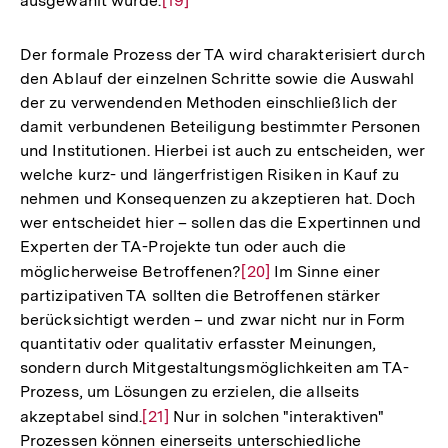
ausgewählt wurde.
Zur
[19]
Auflösung
der
Der formale Prozess der TA wird charakterisiert durch
Fußnote
den Ablauf der einzelnen Schritte sowie die Auswahl
der zu verwendenden Methoden einschließlich der
damit verbundenen Beteiligung bestimmter Personen
und Institutionen. Hierbei ist auch zu entscheiden, wer
welche kurz- und längerfristigen Risiken in Kauf zu
nehmen und Konsequenzen zu akzeptieren hat. Doch
wer entscheidet hier – sollen das die Expertinnen und
Experten der TA-Projekte tun oder auch die
möglicherweise Betroffenen?
Zur
[20]
Im Sinne einer
partizipativen TA sollten die Betroffenen stärker
Auflösung
berücksichtigt werden – und zwar nicht nur in Form
der
quantitativ oder qualitativ erfasster Meinungen,
Fußnote
sondern durch Mitgestaltungsmöglichkeiten am TA-
Prozess, um Lösungen zu erzielen, die allseits
akzeptabel sind.
Zur
[21]
Nur in solchen "interaktiven"
Prozessen können einerseits unterschiedliche
Auflösung