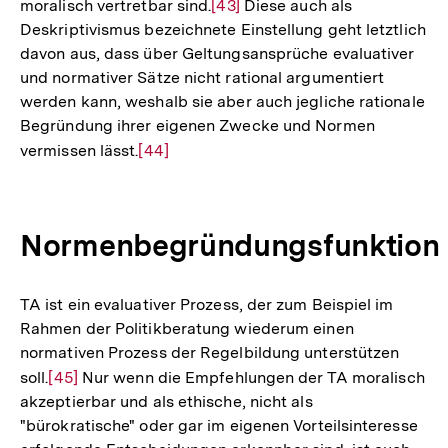
moralisch vertretbar sind.
Zur
[43]
Diese auch als
Deskriptivismus bezeichnete Einstellung geht letztlich
Auflösung
davon aus, dass über Geltungsansprüche evaluativer
der
und normativer Sätze nicht rational argumentiert
Fußnote
werden kann, weshalb sie aber auch jegliche rationale
Begründung ihrer eigenen Zwecke und Normen
vermissen lässt.
Zur
[44]
Auflösung
der
Fußnote
Normenbegründungsfunktion
TA ist ein evaluativer Prozess, der zum Beispiel im
Rahmen der Politikberatung wiederum einen
normativen Prozess der Regelbildung unterstützen
soll.
Zur
[45]
Nur wenn die Empfehlungen der TA moralisch
akzeptierbar und als ethische, nicht als
Auflösung
"bürokratische" oder gar im eigenen Vorteilsinteresse
der