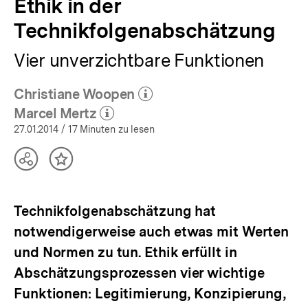
Ethik in der
Technikfolgenabschätzung
Vier unverzichtbare Funktionen
Christiane Woopen
(Mehr zum Autor)
öffnen
Marcel Mertz
(Mehr zum Autor)
öffnen
27.01.2014
/ 17 Minuten zu lesen
Teilen
Inhalt
Optionen
merken
anzeigen
Technikfolgenabschätzung hat
notwendigerweise auch etwas mit Werten
und Normen zu tun. Ethik erfüllt in
Abschätzungsprozessen vier wichtige
Funktionen: Legitimierung, Konzipierung,