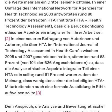
die Werte mehr als ein Drittel seiner Richtlinie. In einer
Auflösung
Umfrage des International Network for Agencies for
der
Health Technologies 2003 antworteten rund 80
Fußnote
Prozent der befragten HTA-Institute (HTA = Health
Technology Assessment), dass die Berücksichtigung
ethischer Aspekte ein integraler Teil ihrer Arbeit sei.
Zur
[2]
In einer neueren Befragung von Autorinnen und
Aufl
Autoren, die über HTA im "International Journal of
der
Technology Assessment in Health Care" zwischen
Fußn
2005 und 2007 geschrieben hatten, stimmten rund 58
Prozent (von 104 der 636 Angeschriebenen) zu, dass
die Analyse ethischer Aspekte integraler Teil einer
HTA sein sollte; rund 61 Prozent waren zudem der
Meinung, dass wenigstens einer der beteiligten HTA-
Mitarbeitenden auch eine formale Ausbildung in Ethik
aufweisen sollte.
Zur
[3]
Auflösung
der
Dem Anspruch, die Analyse und Bewertung ethischer
Fußnote