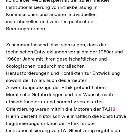
komplexen Wechselspiel mit der zunehmenden
Auflösung
Institutionalisierung von Ethikberatung in
der
Kommissionen und anderen individuellen,
Fußnote
institutionellen und zum Teil politischen
Beratungsformen.
Zusammenfassend lässt sich sagen, dass die
technischen Entwicklungen vor allem der 1950er und
1960er Jahre mit ihren gesellschaftlichen und
ökologischen, dadurch moralischen
Herausforderungen und Konflikten zur Entwicklung
sowohl der TA als auch des erneuten
Anwendungsbezugs der Ethik geführt haben.
Moralische Gefährdungen und der Wunsch nach
ethisch fundierter und normativ verankerter
Orientierung waren mithin die Motoren der TA.
Zur
[18]
Hierin besteht historisch wie inhaltlich die konstitutive
Auflösung
Legitimierungsfunktion der Ethik für die
der
Institutionalisierung von TA. Gleichzeitig ergibt sich
Fußnote