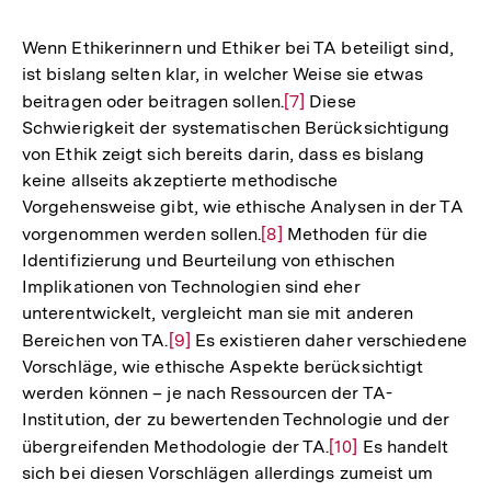
Wenn Ethikerinnern und Ethiker bei TA beteiligt sind,
ist bislang selten klar, in welcher Weise sie etwas
beitragen oder beitragen sollen.
Zur
[7]
Diese
Schwierigkeit der systematischen Berücksichtigung
Auflösung
von Ethik zeigt sich bereits darin, dass es bislang
der
keine allseits akzeptierte methodische
Fußnote
Vorgehensweise gibt, wie ethische Analysen in der TA
vorgenommen werden sollen.
Zur
[8]
Methoden für die
Identifizierung und Beurteilung von ethischen
Auflösung
Implikationen von Technologien sind eher
der
unterentwickelt, vergleicht man sie mit anderen
Fußnote
Bereichen von TA.
Zur
[9]
Es existieren daher verschiedene
Vorschläge, wie ethische Aspekte berücksichtigt
Auflösung
werden können – je nach Ressourcen der TA-
der
Institution, der zu bewertenden Technologie und der
Fußnote
übergreifenden Methodologie der TA.
Zur
[10]
Es handelt
sich bei diesen Vorschlägen allerdings zumeist um
Auflösung