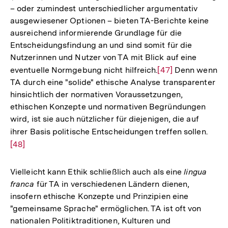
– oder zumindest unterschiedlicher argumentativ
ausgewiesener Optionen – bieten TA-Berichte keine
ausreichend informierende Grundlage für die
Entscheidungsfindung an und sind somit für die
Nutzerinnen und Nutzer von TA mit Blick auf eine
eventuelle Normgebung nicht hilfreich.
Zur
[47]
Denn wenn
TA durch eine "solide" ethische Analyse transparenter
Auflösung
hinsichtlich der normativen Voraussetzungen,
der
ethischen Konzepte und normativen Begründungen
Fußnote
wird, ist sie auch nützlicher für diejenigen, die auf
ihrer Basis politische Entscheidungen treffen sollen.
Zur
[48]
Aufl
der
Fußn
Vielleicht kann Ethik schließlich auch als eine
lingua
franca
für TA in verschiedenen Ländern dienen,
insofern ethische Konzepte und Prinzipien eine
"gemeinsame Sprache" ermöglichen. TA ist oft von
nationalen Politiktraditionen, Kulturen und