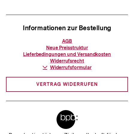
anzeigen
anzei
Informationen zur Bestellung
Informationen
AGB
zur
Neue Preisstruktur
Bestellung
Lieferbedingungen und Versandkosten
Widerrufsrecht
Download-
Widerrufsformular
Link:
VERTRAG WIDERRUFEN
Meta-
Links