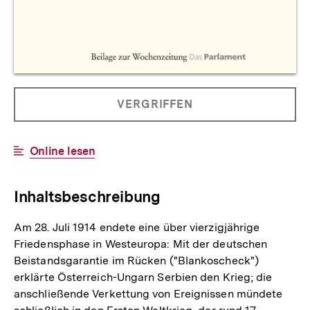
Allgemeine
PRODUKT
VERGRIFFEN
Informationen
NICHT
BESTELLBAR
Interner
Online lesen
Link:
Inhaltsbeschreibung
Am 28. Juli 1914 endete eine über vierzigjährige
Friedensphase in Westeuropa: Mit der deutschen
Beistandsgarantie im Rücken ("Blankoscheck")
erklärte Österreich-Ungarn Serbien den Krieg; die
anschließende Verkettung von Ereignissen mündete