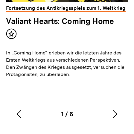
Fortsetzung des Antikriegsspiels zum 1. Weltkrieg
Valiant Hearts: Coming Home
Inhalt
merken
In „Coming Home“ erleben wir die letzten Jahre des
Ersten Weltkriegs aus verschiedenen Perspektiven.
Den Zwängen des Krieges ausgesetzt, versuchen die
Protagonisten, zu überleben.
1
/
6
Vorherigen
Nächs
Karussellinhalt
von
Inhalt
Inhalt