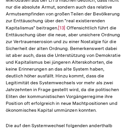
Mikrodaten aus der LiTS machen deutlich, dass nicht
nur die absolute Armut, sondern auch das relative
Armutsempfinden von großen Teilen der Bevölkerung
zur Enttäuschung über den "real existierenden
Kapitalismus" beitragen.
Zur
[13]
Offensichtlich führt die
Enttäuschung über die neue, aber unsichere Ordnung
Auflösung
zur Vertrauenserosion und zu einer Nostalgie für die
der
Sicherheit der alten Ordnung. Bemerkenswert dabei
Fußnote
ist aber auch, dass die Unterstützung von Demokratie
und Kapitalismus bei jüngeren Alterskohorten, die
keine Erinnerungen an das alte System haben,
deutlich höher ausfällt. Hinzu kommt, dass die
Legitimität des Systemwechsels vor mehr als zwei
Jahrzehnten in Frage gestellt wird, da die politischen
Eliten der kommunistischen Vorgängerregime ihre
Position oft erfolgreich in neue Machtpositionen und
ökonomisches Kapital ummünzen konnten.
Die auf den Systemwechsel folgenden anderthalb