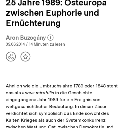
25 Jahre 1989: Osteuropa
zwischen Euphorie und
Ernüchterung
Aron Buzogány
(Mehr zum Autor)
öffnen
03.06.2014
/ 14 Minuten zu lesen
Teilen
Inhalt
Optionen
merken
anzeigen
Ähnlich wie die Umbruchsjahre 1789 oder 1848 steht
das als
annus mirabilis
in die Geschichte
eingegangene Jahr 1989 für ein Ereignis von
weltgeschichtlicher Bedeutung. In dieser Zäsur
verdichtet sich symbolisch das Ende sowohl des
Kalten Krieges als auch der Systemkonkurrenz
zwischen West und Ost, zwischen Demokratie und