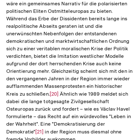
wäre ein gemeinsames Narrativ für die polarisierten
politischen Eliten Ostmitteleuropas zu bieten.
Während das Erbe der Dissidenten bereits lange ins
realpolitische Abseits geraten ist und die
unerwünschten Nebenfolgen der entstandenen
demokratischen und marktwirtschaftlichen Ordnung
sich zu einer veritablen moralischen Krise der Politik
verdichten, bietet die Imitation westlicher Modelle
aufgrund der dort herrschenden Krise auch keine
Orientierung mehr. Gleichzeitig scheint sich mit den in
den vergangenen Jahren in der Region immer wieder
aufflammenden Massenprotesten ein historischer
Kreis zu schließen.
Zur
[20]
Ähnlich wie 1989 meldet sich
dabei die lange totgesagte Zivilgesellschaft
Auflösung
Osteuropas zurück und fordert – wie es Václav Havel
der
formulierte – das Recht auf ein würdevolles "Leben in
Fußnote
der Wahrheit". Eine "Demokratisierung der
Demokratie"
Zur
[21]
in der Region muss diesmal ohne
fremde Vorbilder auskommen.
Auflösung