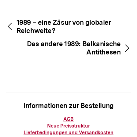
Inhaltsnavigation
Inhaltsnavigation
1989 – eine Zäsur von globaler
Reichweite?
Das andere 1989: Balkanische
Antithesen
Informationen zur Bestellung
Informationen
AGB
zur
Neue Preisstruktur
Zum
Bestellung
Lieferbedingungen und Versandkosten
Seite