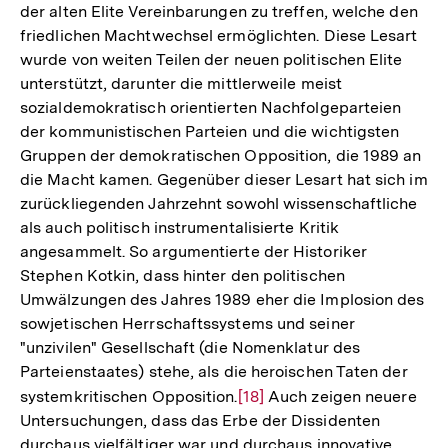
der alten Elite Vereinbarungen zu treffen, welche den
friedlichen Machtwechsel ermöglichten. Diese Lesart
wurde von weiten Teilen der neuen politischen Elite
unterstützt, darunter die mittlerweile meist
sozialdemokratisch orientierten Nachfolgeparteien
der kommunistischen Parteien und die wichtigsten
Gruppen der demokratischen Opposition, die 1989 an
die Macht kamen. Gegenüber dieser Lesart hat sich im
zurückliegenden Jahrzehnt sowohl wissenschaftliche
als auch politisch instrumentalisierte Kritik
angesammelt. So argumentierte der Historiker
Stephen Kotkin, dass hinter den politischen
Umwälzungen des Jahres 1989 eher die Implosion des
sowjetischen Herrschaftssystems und seiner
"unzivilen" Gesellschaft (die Nomenklatur des
Parteienstaates) stehe, als die heroischen Taten der
systemkritischen Opposition.
Zur
[18]
Auch zeigen neuere
Untersuchungen, dass das Erbe der Dissidenten
Auflösung
durchaus vielfältiger war und durchaus innovative
der