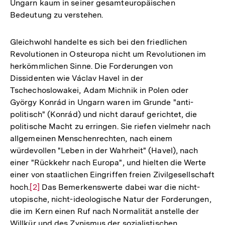
Ungarn kaum in seiner gesamteuropäischen
Bedeutung zu verstehen.
Gleichwohl handelte es sich bei den friedlichen
Revolutionen in Osteuropa nicht um Revolutionen im
herkömmlichen Sinne. Die Forderungen von
Dissidenten wie Václav Havel in der
Tschechoslowakei, Adam Michnik in Polen oder
György Konrád in Ungarn waren im Grunde "anti-
politisch" (Konrád) und nicht darauf gerichtet, die
politische Macht zu erringen. Sie riefen vielmehr nach
allgemeinen Menschenrechten, nach einem
würdevollen "Leben in der Wahrheit" (Havel), nach
einer "Rückkehr nach Europa", und hielten die Werte
einer von staatlichen Eingriffen freien Zivilgesellschaft
hoch.
Zur
[2]
Das Bemerkenswerte dabei war die nicht-
utopische, nicht-ideologische Natur der Forderungen,
Auflösung
die im Kern einen Ruf nach Normalität anstelle der
der
Willkür und des Zynismus der sozialistischen
Fußnote