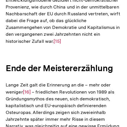
Entwicklungsmodelle dezidiert nicht-demokratischer
Provenienz, wie durch China und in der unmittelbaren
Nachbarschaft der EU durch Russland vertreten, wirft
dabei die Frage auf, ob das glückliche
Zusammengehen von Demokratie und Kapitalismus in
den vergangenen zwei Jahrzehnten nicht ein
historischer Zufall war.
Zur
[15]
Auflösung
der
Fußnote
Ende der Meistererzählung
Lange Zeit galt die Erinnerung an die – mehr oder
weniger
Zur
[16]
– friedlichen Revolutionen von 1989 als
Gründungsmythos des neuen, sich demokratisch,
Auflösung
kapitalistisch und EU-europäisch definierenden
der
Osteuropas. Allerdings zeigen sich zweieinhalb
Fußnote
Jahrzehnte später immer mehr Risse in diesem
Narrativ, was gleichzeitig auf eine gewisse Ermüdung