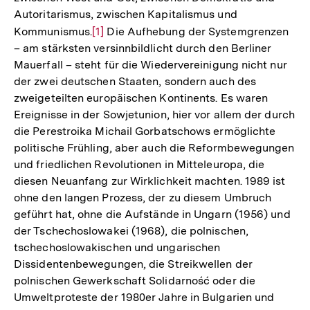
Autoritarismus, zwischen Kapitalismus und
Kommunismus.
Zur
[1]
Die Aufhebung der Systemgrenzen
– am stärksten versinnbildlicht durch den Berliner
Auflösung
Mauerfall – steht für die Wiedervereinigung nicht nur
der
der zwei deutschen Staaten, sondern auch des
Fußnote
zweigeteilten europäischen Kontinents. Es waren
Ereignisse in der Sowjetunion, hier vor allem der durch
die Perestroika Michail Gorbatschows ermöglichte
politische Frühling, aber auch die Reformbewegungen
und friedlichen Revolutionen in Mitteleuropa, die
diesen Neuanfang zur Wirklichkeit machten. 1989 ist
ohne den langen Prozess, der zu diesem Umbruch
geführt hat, ohne die Aufstände in Ungarn (1956) und
der Tschechoslowakei (1968), die polnischen,
tschechoslowakischen und ungarischen
Dissidentenbewegungen, die Streikwellen der
polnischen Gewerkschaft Solidarność oder die
Umweltproteste der 1980er Jahre in Bulgarien und