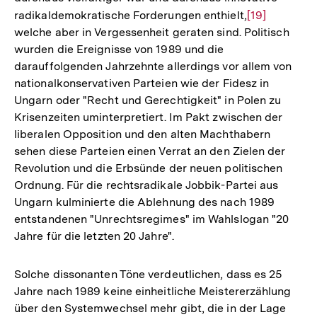
radikaldemokratische Forderungen enthielt,
Zur
[19]
Fußnote
welche aber in Vergessenheit geraten sind. Politisch
Auflösung
wurden die Ereignisse von 1989 und die
der
darauffolgenden Jahrzehnte allerdings vor allem von
Fußnote
nationalkonservativen Parteien wie der Fidesz in
Ungarn oder "Recht und Gerechtigkeit" in Polen zu
Krisenzeiten uminterpretiert. Im Pakt zwischen der
liberalen Opposition und den alten Machthabern
sehen diese Parteien einen Verrat an den Zielen der
Revolution und die Erbsünde der neuen politischen
Ordnung. Für die rechtsradikale Jobbik-Partei aus
Ungarn kulminierte die Ablehnung des nach 1989
entstandenen "Unrechtsregimes" im Wahlslogan "20
Jahre für die letzten 20 Jahre".
Solche dissonanten Töne verdeutlichen, dass es 25
Jahre nach 1989 keine einheitliche Meistererzählung
über den Systemwechsel mehr gibt, die in der Lage