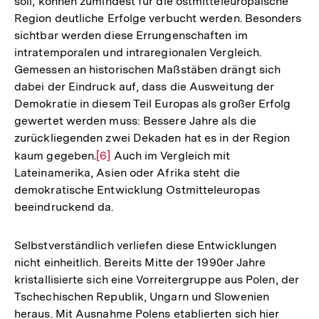
soll, können zumindest für die ostmitteleuropäische
Region deutliche Erfolge verbucht werden. Besonders
sichtbar werden diese Errungenschaften im
intratemporalen und intraregionalen Vergleich.
Gemessen an historischen Maßstäben drängt sich
dabei der Eindruck auf, dass die Ausweitung der
Demokratie in diesem Teil Europas als großer Erfolg
gewertet werden muss: Bessere Jahre als die
zurückliegenden zwei Dekaden hat es in der Region
kaum gegeben.
Zur
[6]
Auch im Vergleich mit
Lateinamerika, Asien oder Afrika steht die
Auflösung
demokratische Entwicklung Ostmitteleuropas
der
beeindruckend da.
Fußnote
Selbstverständlich verliefen diese Entwicklungen
nicht einheitlich. Bereits Mitte der 1990er Jahre
kristallisierte sich eine Vorreitergruppe aus Polen, der
Tschechischen Republik, Ungarn und Slowenien
heraus. Mit Ausnahme Polens etablierten sich hier