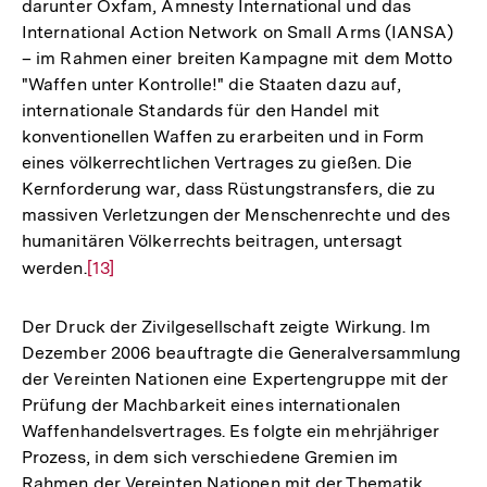
darunter Oxfam, Amnesty International und das
International Action Network on Small Arms (IANSA)
– im Rahmen einer breiten Kampagne mit dem Motto
"Waffen unter Kontrolle!" die Staaten dazu auf,
internationale Standards für den Handel mit
konventionellen Waffen zu erarbeiten und in Form
eines völkerrechtlichen Vertrages zu gießen. Die
Kernforderung war, dass Rüstungstransfers, die zu
massiven Verletzungen der Menschenrechte und des
humanitären Völkerrechts beitragen, untersagt
werden.
Zur
[13]
Auflösung
der
Der Druck der Zivilgesellschaft zeigte Wirkung. Im
Fußnote
Dezember 2006 beauftragte die Generalversammlung
der Vereinten Nationen eine Expertengruppe mit der
Prüfung der Machbarkeit eines internationalen
Waffenhandelsvertrages. Es folgte ein mehrjähriger
Prozess, in dem sich verschiedene Gremien im
Rahmen der Vereinten Nationen mit der Thematik