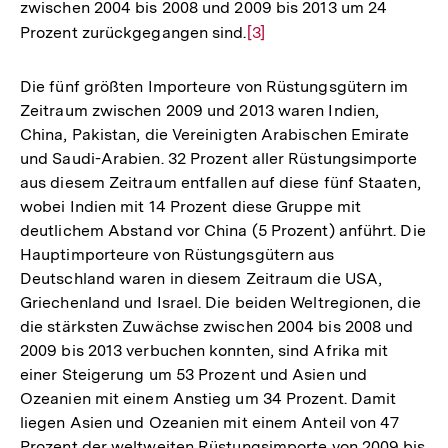
zwischen 2004 bis 2008 und 2009 bis 2013 um 24
Prozent zurückgegangen sind.
Zur
[3]
Auflösung
der
Die fünf größten Importeure von Rüstungsgütern im
Fußnote
Zeitraum zwischen 2009 und 2013 waren Indien,
China, Pakistan, die Vereinigten Arabischen Emirate
und Saudi-Arabien. 32 Prozent aller Rüstungsimporte
aus diesem Zeitraum entfallen auf diese fünf Staaten,
wobei Indien mit 14 Prozent diese Gruppe mit
deutlichem Abstand vor China (5 Prozent) anführt. Die
Hauptimporteure von Rüstungsgütern aus
Deutschland waren in diesem Zeitraum die USA,
Griechenland und Israel. Die beiden Weltregionen, die
die stärksten Zuwächse zwischen 2004 bis 2008 und
2009 bis 2013 verbuchen konnten, sind Afrika mit
einer Steigerung um 53 Prozent und Asien und
Ozeanien mit einem Anstieg um 34 Prozent. Damit
liegen Asien und Ozeanien mit einem Anteil von 47
Prozent der weltweiten Rüstungsimporte von 2009 bis