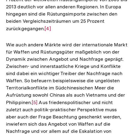
2013 deutlich vor allen anderen Regionen. In Europa
hingegen sind die Rüstungsimporte zwischen den
beiden Vergleichszeiträumen um 25 Prozent
zurückgegangen.
Zur
[4]
Auflösung
der
Wie auch andere Märkte wird der internationale Markt
Fußnote
für Waffen und Rüstungsgüter maßgeblich von der
Dynamik zwischen Angebot und Nachfrage geprägt.
Zwischen- und innerstaatliche Kriege und Konflikte
sind dabei ein wichtiger Treiber der Nachfrage nach
Waffen. So befeuern beispielsweise die ungelösten
Territorialkonflikte im Südchinesischen Meer die
Aufrüstung sowohl Chinas als auch Vietnams und der
Philippinen.
Zur
[5]
Aus friedenspolitischer und nicht
zuletzt auch politik-praktischer Perspektive muss
Auflösung
aber auch der Frage Beachtung geschenkt werden,
der
inwiefern sich das Angebot von Waffen auf die
Fußnote
Nachfrage und vor allem auf die Eskalation von