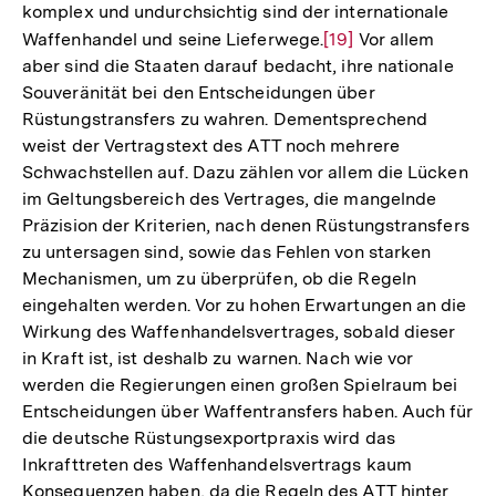
komplex und undurchsichtig sind der internationale
Waffenhandel und seine Lieferwege.
Zur
[19]
Vor allem
aber sind die Staaten darauf bedacht, ihre nationale
Auflösung
Souveränität bei den Entscheidungen über
der
Rüstungstransfers zu wahren. Dementsprechend
Fußnote
weist der Vertragstext des ATT noch mehrere
Schwachstellen auf. Dazu zählen vor allem die Lücken
im Geltungsbereich des Vertrages, die mangelnde
Präzision der Kriterien, nach denen Rüstungstransfers
zu untersagen sind, sowie das Fehlen von starken
Mechanismen, um zu überprüfen, ob die Regeln
eingehalten werden. Vor zu hohen Erwartungen an die
Wirkung des Waffenhandelsvertrages, sobald dieser
in Kraft ist, ist deshalb zu warnen. Nach wie vor
werden die Regierungen einen großen Spielraum bei
Entscheidungen über Waffentransfers haben. Auch für
die deutsche Rüstungsexportpraxis wird das
Inkrafttreten des Waffenhandelsvertrags kaum
Konsequenzen haben, da die Regeln des ATT hinter