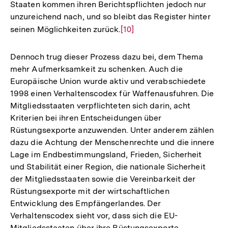
Staaten kommen ihren Berichtspflichten jedoch nur
unzureichend nach, und so bleibt das Register hinter
seinen Möglichkeiten zurück.
Zur
[10]
Auflösung
der
Dennoch trug dieser Prozess dazu bei, dem Thema
Fußnote
mehr Aufmerksamkeit zu schenken. Auch die
Europäische Union wurde aktiv und verabschiedete
1998 einen Verhaltenscodex für Waffenausfuhren. Die
Mitgliedsstaaten verpflichteten sich darin, acht
Kriterien bei ihren Entscheidungen über
Rüstungsexporte anzuwenden. Unter anderem zählen
dazu die Achtung der Menschenrechte und die innere
Lage im Endbestimmungsland, Frieden, Sicherheit
und Stabilität einer Region, die nationale Sicherheit
der Mitgliedsstaaten sowie die Vereinbarkeit der
Rüstungsexporte mit der wirtschaftlichen
Entwicklung des Empfängerlandes. Der
Verhaltenscodex sieht vor, dass sich die EU-
Mitgliedsstaaten über ihre Rüstungsexporte,