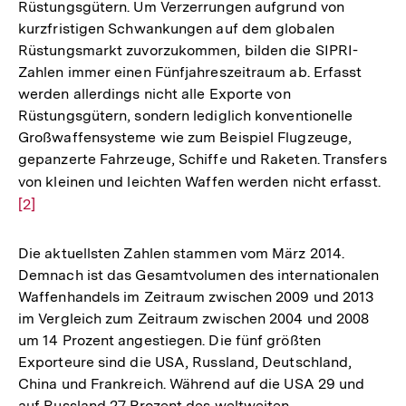
Rüstungsgütern. Um Verzerrungen aufgrund von
kurzfristigen Schwankungen auf dem globalen
Rüstungsmarkt zuvorzukommen, bilden die SIPRI-
Zahlen immer einen Fünfjahreszeitraum ab. Erfasst
werden allerdings nicht alle Exporte von
Rüstungsgütern, sondern lediglich konventionelle
Großwaffensysteme wie zum Beispiel Flugzeuge,
gepanzerte Fahrzeuge, Schiffe und Raketen. Transfers
von kleinen und leichten Waffen werden nicht erfasst.
Zur
[2]
Auf
der
Fuß
Die aktuellsten Zahlen stammen vom März 2014.
Demnach ist das Gesamtvolumen des internationalen
Waffenhandels im Zeitraum zwischen 2009 und 2013
im Vergleich zum Zeitraum zwischen 2004 und 2008
um 14 Prozent angestiegen. Die fünf größten
Exporteure sind die USA, Russland, Deutschland,
China und Frankreich. Während auf die USA 29 und
auf Russland 27 Prozent des weltweiten