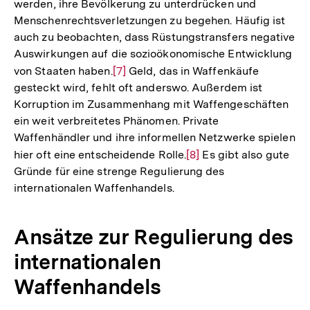
werden, ihre Bevölkerung zu unterdrücken und
Menschenrechtsverletzungen zu begehen. Häufig ist
auch zu beobachten, dass Rüstungstransfers negative
Auswirkungen auf die sozioökonomische Entwicklung
von Staaten haben.
Zur
[7]
Geld, das in Waffenkäufe
gesteckt wird, fehlt oft anderswo. Außerdem ist
Auflösung
Korruption im Zusammenhang mit Waffengeschäften
der
ein weit verbreitetes Phänomen. Private
Fußnote
Waffenhändler und ihre informellen Netzwerke spielen
hier oft eine entscheidende Rolle.
Zur
[8]
Es gibt also gute
Gründe für eine strenge Regulierung des
Auflösung
internationalen Waffenhandels.
der
Fußnote
Ansätze zur Regulierung des
internationalen
Waffenhandels