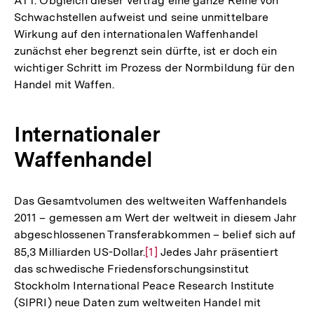
ATT. Obgleich dieser Vertrag eine ganze Reihe von
Schwachstellen aufweist und seine unmittelbare
Wirkung auf den internationalen Waffenhandel
zunächst eher begrenzt sein dürfte, ist er doch ein
wichtiger Schritt im Prozess der Normbildung für den
Handel mit Waffen.
Internationaler
Waffenhandel
Das Gesamtvolumen des weltweiten Waffenhandels
2011 – gemessen am Wert der weltweit in diesem Jahr
abgeschlossenen Transferabkommen – belief sich auf
85,3 Milliarden US-Dollar.
Zur
[1]
Jedes Jahr präsentiert
das schwedische Friedensforschungsinstitut
Auflösung
Stockholm International Peace Research Institute
der
(SIPRI) neue Daten zum weltweiten Handel mit
Fußnote