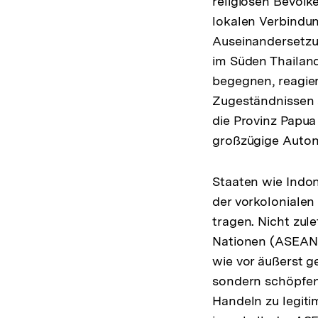
religiösen Bevöl
lokalen Verbindun
Auseinandersetzu
im Süden Thailand
begegnen, reagier
Zugeständnissen a
die Provinz Papua 
großzügige Auton
Staaten wie Indo
der vorkolonialen
tragen. Nicht zul
Nationen (ASEAN)
wie vor äußerst g
sondern schöpfen
Handeln zu legitim