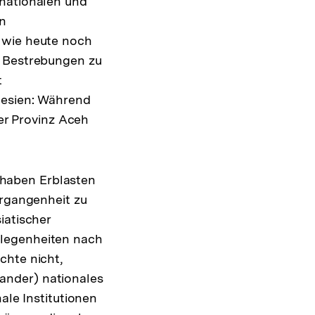
nationalen und
en
 wie heute noch
n Bestrebungen zu
t
nesien: Während
der Provinz Aceh
haben Erblasten
ergangenheit zu
iatischer
elegenheiten nach
chte nicht,
ander) nationales
ale Institutionen