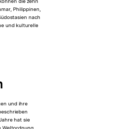
können die zehn
mar, Philippinen,
 Südostasien nach
e und kulturelle
n
en und ihre
 beschrieben
Jahre hat sie
ie Weltordnung