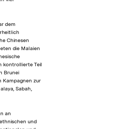
war dem
heitlich
che Chinesen
teten die Malaien
inesische
kontrollierte Teil
h Brunei
en Kampagnen zur
Malaya, Sabah,
en an
 ethnischen und