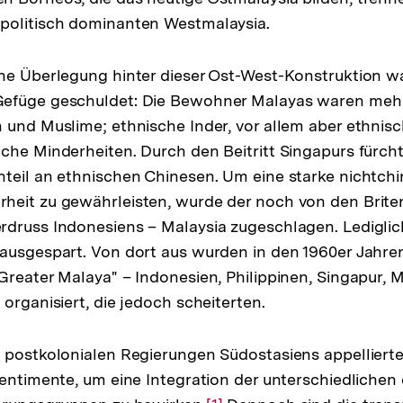
politisch dominanten Westmalaysia.
che Überlegung hinter dieser Ost-West-Konstruktion 
efüge geschuldet: Die Bewohner Malayas waren mehr
 und Muslime; ethnische Inder, vor allem aber ethnis
che Minderheiten. Durch den Beitritt Singapurs fürch
teil an ethnischen Chinesen. Um eine starke nichtch
eit zu gewährleisten, wurde der noch von den Briten 
druss Indonesiens – Malaysia zugeschlagen. Lediglic
 ausgespart. Von dort aus wurden in den 1960er Jahr
Greater Malaya" – Indonesien, Philippinen, Singapur, 
organisiert, die jedoch scheiterten.
 postkolonialen Regierungen Südostasiens appelliert
Sentimente, um eine Integration der unterschiedlichen