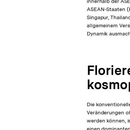
innerhalb der AS
ASEAN-Staaten (B
Singapur, Thailan
allgemeinem Verst
Dynamik ausmach
Florie
kosmop
Die konventionel
Veränderungen ohn
werden können, is
einen dominanten 