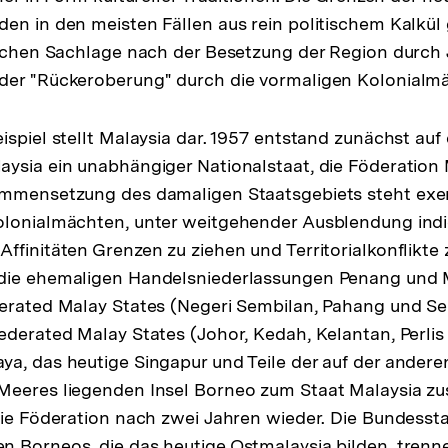
en in den meisten Fällen aus rein politischem Kalkül
ischen Sachlage nach der Besetzung der Region durch
der "Rückeroberung" durch die vormaligen Kolonialm
ispiel stellt Malaysia dar. 1957 entstand zunächst au
ysia ein unabhängiger Nationalstaat, die Föderation 
ammensetzung des damaligen Staatsgebiets steht exem
olonialmächten, unter weitgehender Ausblendung ind
ffinitäten Grenzen zu ziehen und Territorialkonflikte z
die ehemaligen Handelsniederlassungen Penang und M
erated Malay States (Negeri Sembilan, Pahang und Se
ederated Malay States (Johor, Kedah, Kelantan, Perli
a, das heutige Singapur und Teile der auf der andere
Meeres liegenden Insel Borneo zum Staat Malaysia z
die Föderation nach zwei Jahren wieder. Die Bundess
 Borneos, die das heutige Ostmalaysia bilden, trenne