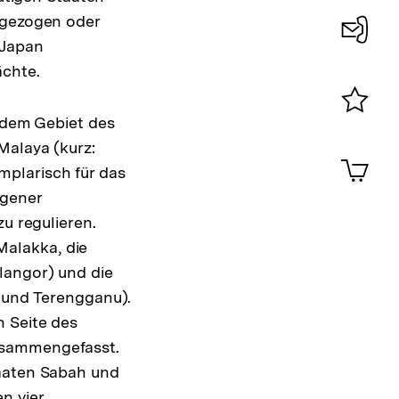
 gezogen oder
 Japan
Konta
ächte.
0
f dem Gebiet des
Merklist
ansehen
Malaya (kurz:
0
Artik
plarisch für das
im
igener
Shop-
Warenko
u regulieren.
ansehen
alakka, die
langor) und die
s und Terengganu).
n Seite des
usammengefasst.
taaten Sabah und
n vier