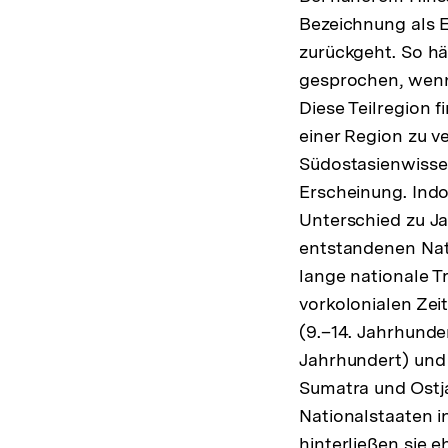
Bezeichnung als E
zurückgeht. So h
gesprochen, wenn
Diese Teilregion f
einer Region zu v
Südostasienwissen
Erscheinung. Indoc
Unterschied zu Ja
entstandenen Nati
lange nationale T
vorkolonialen Zei
(9.–14. Jahrhunder
Jahrhundert) und 
Sumatra und Ostja
Nationalstaaten i
hinterließen sie e