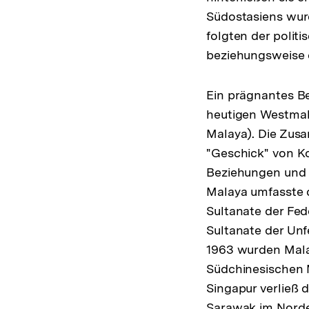
Südostasiens wurd
folgten der polit
beziehungsweise 
Ein prägnantes Be
heutigen Westmala
Malaya). Die Zus
"Geschick" von K
Beziehungen und A
Malaya umfasste 
Sultanate der Fed
Sultanate der Unf
1963 wurden Malay
Südchinesischen 
Singapur verließ 
Sarawak im Norden