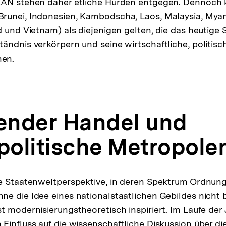
EAN stehen daher etliche Hürden entgegen. Dennoch 
runei, Indonesien, Kambodscha, Laos, Malaysia, Myan
d und Vietnam) als diejenigen gelten, die das heutige
ändnis verkörpern und seine wirtschaftliche, politisch
en.
render Handel und
olitische Metropole
le Staatenweltperspektive, in deren Spektrum Ordnung
e die Idee eines nationalstaatlichen Gebildes nicht
t modernisierungstheoretisch inspiriert. Im Laufe der 
Einfluss auf die wissenschaftliche Diskussion über d