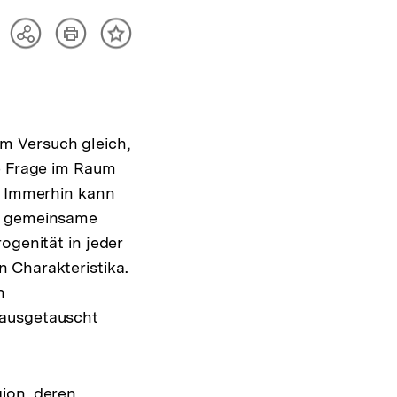
Artikel
Teilen
Inhalt
drucken
Optionen
merken
anzeigen
m Versuch gleich,
ie Frage im Raum
n? Immerhin kann
er gemeinsame
ogenität in jeder
en Charakteristika.
n
 ausgetauscht
ion, deren