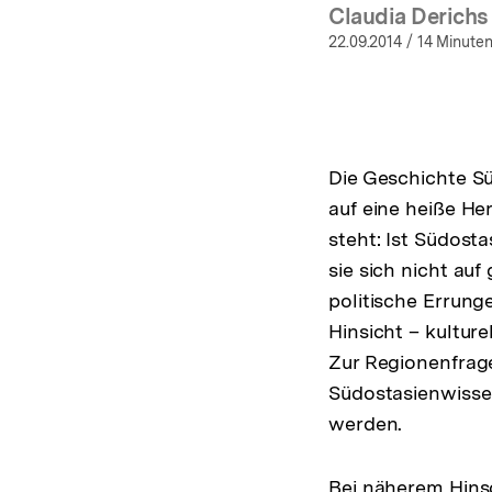
Claudia Derichs
(Mehr 
22.09.2014
/ 14 Minuten
Die Geschichte S
auf eine heiße He
steht: Ist Südost
sie sich nicht a
politische Errung
Hinsicht – kulturel
Zur Regionenfrage
Südostasienwisse
werden.
Bei näherem Hinsc