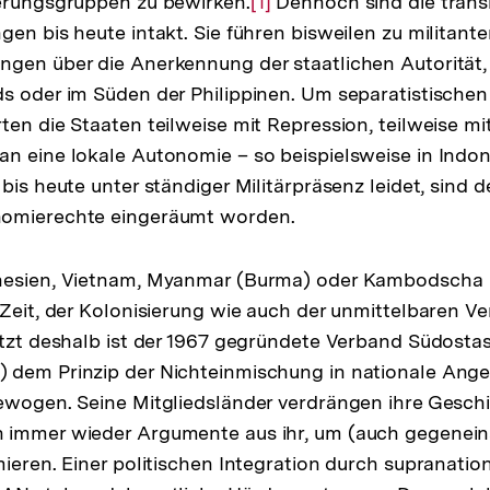
kerungsgruppen zu bewirken.
Zur
[1]
Dennoch sind die trans
gen bis heute intakt. Sie führen bisweilen zu militant
Auflösung
ngen über die Anerkennung der staatlichen Autorität,
der
s oder im Süden der Philippinen. Um separatistische
Fußnote
ten die Staaten teilweise mit Repression, teilweise mi
n eine lokale Autonomie – so beispielsweise in Indo
bis heute unter ständiger Militärpräsenz leidet, sind 
omierechte eingeräumt worden.
nesien, Vietnam, Myanmar (Burma) oder Kambodscha 
 Zeit, der Kolonisierung wie auch der unmittelbaren V
etzt deshalb ist der 1967 gegründete Verband Südostas
 dem Prinzip der Nichteinmischung in nationale Ang
ewogen. Seine Mitgliedsländer verdrängen ihre Geschi
 immer wieder Argumente aus ihr, um (auch gegenein
ieren. Einer politischen Integration durch supranation