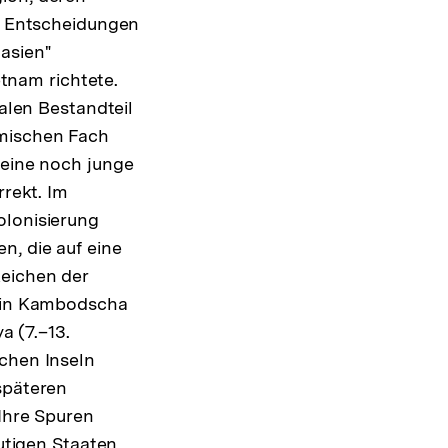
nd Entscheidungen
asien"
tnam richtete.
ralen Bestandteil
emischen Fach
 eine noch junge
rrekt. Im
olonisierung
n, die auf eine
Reichen der
r in Kambodscha
a (7.–13.
schen Inseln
späteren
 Ihre Spuren
eutigen Staaten