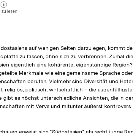
zum Autor)
öffnen
 zu lesen
üdostasiens auf wenigen Seiten darzulegen, kommt de
rdplatte zu fassen, ohne sich zu verbrennen. Zumal d
asien eigentlich eine kohärente, eigenständige Regio
uf geteilte Merkmale wie eine gemeinsame Sprache od
enschaften berufen. Vielmehr sind Diversität und Heter
l, religiös, politisch, wirtschaftlich – die augenfälligst
 gibt es höchst unterschiedliche Ansichten, die in de
nschaften mit Verve und mitunter äußerst kontrovers
hauen erweist sich "Südostasien" als recht junge Reg