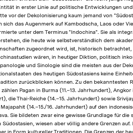
ntität in erster Linie auf politische Entwicklungen u
ätte vor der Dekolonisierung kaum jemand von "Südost
 sich das Augenmerk auf Kambodscha, Laos oder Vie
irmierte unter dem Terminus "Indochina". Sie als integ
erstehen, die heute wie selbstverständlich dem akad
schaften zugeordnet wird, ist, historisch betrachtet,
hinastudien wären, in heutiger Diktion, politisch inko
panologie und Sinologie sind die meisten aus der Dek
onalstaaten des heutigen Südostasiens keine Einheite
radition zurückblicken können. Zu den bekanntesten 
t zählen Pagan in Burma (11.–13. Jahrhundert), Angko
t), die Thai-Reiche (14.–15. Jahrhundert) sowie Srivijay
Majapahit (14.–15./16. Jahrhundert) auf den indonesi
va. Sie bildeten zwar eine gewisse Grundlage für die 
n Südostasien, wiesen aber völlig andere Grenzen auf.
her in Form kultureller Traditionen. Die Grenzen der h