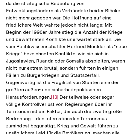
da die strategische Bedeutung von
Entwicklungsländern als Verbündete beider Blöcke
nicht mehr gegeben war. Die Hoffnung auf eine
friedlichere Welt währte jedoch nicht lange: Mit
Beginn der 1990er Jahre stieg die Anzahl der Kriege
und bewaffneten Konflikte unerwartet stark an. Die
vom Politikwissenschaftler Herfried Münkler als "neue
Kriege" bezeichneten Konflikte, wie sie sich in
Jugoslawien, Ruanda oder Somalia abspielten, waren
nicht nur extrem brutal, sondern führten in einigen
Fällen zu Bürgerkriegen und Staatszerfall.
Gegenwärtig ist die Fragilität von Staaten eine der
größten außen- und sicherheitspolitischen
Herausforderungen.
Zur
[13]
Der teilweise oder sogar
völlige Kontrollverlust von Regierungen über ihr
Auflösung
Territorium ist ein Faktor, der auch die zweite große
der
Bedrohung – den internationalen Terrorismus –
Fußnote
zumindest begünstigt. Krieg und Gewalt führen zu
unsäglichem Leid für die Bevölkerung, machen alle