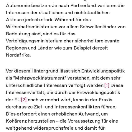
Autonomie besitzen. Je nach Partnerland variieren die
Interessen der staatlichen und nichtstaatlichen
Akteure jedoch stark. Während für das
Wirtschaftsministerium vor allem Schwellenländer von
Bedeutung sind, sind es für das
Verteidigungsministerium eher sicherheitsrelevante
Regionen und Länder wie zum Beispiel derzeit
Nordafrika.
Vor diesem Hintergrund lässt sich Entwicklungspolitik
als "Mehrzweckinstrument" verstehen, mit dem sehr
unterschiedliche Interessen verfolgt werden.
Zur
[1]
Diese
Interessenvielfalt, die durch die Entwicklungspolitik
Auflösung
der EU
Zur
[2]
noch vermehrt wird, kann in der Praxis
der
durchaus zu Ziel- und Interessenkonflikten führen.
Auflösung
Fußnote
Dies erfordert einen erheblichen Aufwand, um
der
Kohärenz herzustellen – die Voraussetzung für eine
Fußnote
weitgehend widerspruchsfreie und damit für