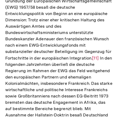
Gründung der Europäischen Wirtschaftsgemeinschaft
(EWG) 1957/58 besaß die deutsche
Entwicklungspolitik von Beginn an eine europäische
Dimension: Trotz einer eher kritischen Haltung des
Auswärtigen Amtes und des
Bundeswirtschaftsministeriums unterstützte
Bundeskanzler Adenauer den französischen Wunsch
nach einem EWG-Entwicklungsfonds mit
substanzieller deutscher Beteiligung im Gegenzug für
Fortschritte in der europäischen Integration.
Zur
[11]
In den
folgenden Jahrzehnten überließ die deutsche
Auflösung
Regierung im Rahmen der EWG das Feld weitgehend
der
den europäischen Partnern und ehemaligen
Fußnote
Kolonialmächten, insbesondere Frankreich. Das starke
wirtschaftliche und politische Interesse Frankreichs
sowie Großbritanniens nach dessen EG-Beitritt 1973
bremsten das deutsche Engagement in Afrika, das
auf bestimmte Bereiche begrenzt blieb. Mit
Ausnahme der Hallstein-Doktrin besaß Deutschland