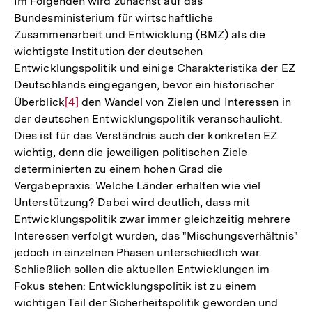
Im Folgenden wird zunächst auf das
Bundesministerium für wirtschaftliche
Zusammenarbeit und Entwicklung (BMZ) als die
wichtigste Institution der deutschen
Entwicklungspolitik und einige Charakteristika der EZ
Deutschlands eingegangen, bevor ein historischer
Überblick
Zur
[4]
den Wandel von Zielen und Interessen in
der deutschen Entwicklungspolitik veranschaulicht.
Auflösung
Dies ist für das Verständnis auch der konkreten EZ
der
wichtig, denn die jeweiligen politischen Ziele
Fußnote
determinierten zu einem hohen Grad die
Vergabepraxis: Welche Länder erhalten wie viel
Unterstützung? Dabei wird deutlich, dass mit
Entwicklungspolitik zwar immer gleichzeitig mehrere
Interessen verfolgt wurden, das "Mischungsverhältnis"
jedoch in einzelnen Phasen unterschiedlich war.
Schließlich sollen die aktuellen Entwicklungen im
Fokus stehen: Entwicklungspolitik ist zu einem
wichtigen Teil der Sicherheitspolitik geworden und