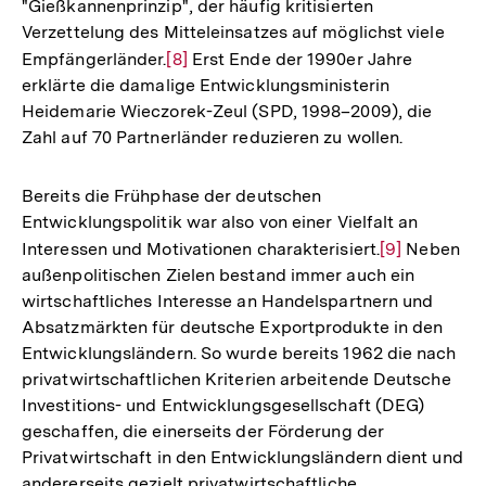
"Gießkannenprinzip", der häufig kritisierten
Verzettelung des Mitteleinsatzes auf möglichst viele
Empfängerländer.
Zur
[8]
Erst Ende der 1990er Jahre
erklärte die damalige Entwicklungsministerin
Auflösung
Heidemarie Wieczorek-Zeul (SPD, 1998–2009), die
der
Zahl auf 70 Partnerländer reduzieren zu wollen.
Fußnote
Bereits die Frühphase der deutschen
Entwicklungspolitik war also von einer Vielfalt an
Interessen und Motivationen charakterisiert.
Zur
[9]
Neben
außenpolitischen Zielen bestand immer auch ein
Auflösung
wirtschaftliches Interesse an Handelspartnern und
der
Absatzmärkten für deutsche Exportprodukte in den
Fußnote
Entwicklungsländern. So wurde bereits 1962 die nach
privatwirtschaftlichen Kriterien arbeitende Deutsche
Investitions- und Entwicklungsgesellschaft (DEG)
geschaffen, die einerseits der Förderung der
Privatwirtschaft in den Entwicklungsländern dient und
andererseits gezielt privatwirtschaftliche