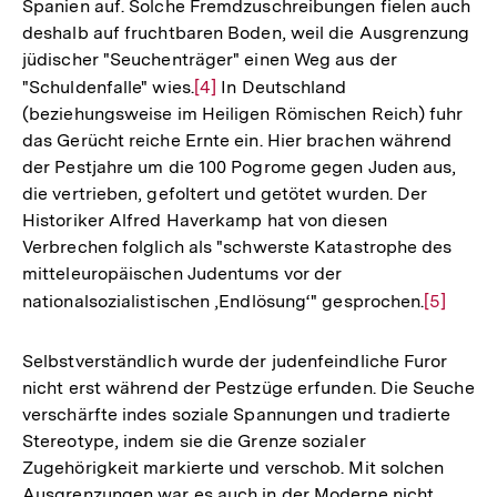
Spanien auf. Solche Fremdzuschreibungen fielen auch
deshalb auf fruchtbaren Boden, weil die Ausgrenzung
jüdischer "Seuchenträger" einen Weg aus der
"Schuldenfalle" wies.
Zur
[4]
In Deutschland
(beziehungsweise im Heiligen Römischen Reich) fuhr
Auflösung
das Gerücht reiche Ernte ein. Hier brachen während
der
der Pestjahre um die 100 Pogrome gegen Juden aus,
Fußnote
die vertrieben, gefoltert und getötet wurden. Der
Historiker Alfred Haverkamp hat von diesen
Verbrechen folglich als "schwerste Katastrophe des
mitteleuropäischen Judentums vor der
nationalsozialistischen ‚Endlösung‘" gesprochen.
Zur
[5]
Auflösu
der
Selbstverständlich wurde der judenfeindliche Furor
Fußnote
nicht erst während der Pestzüge erfunden. Die Seuche
verschärfte indes soziale Spannungen und tradierte
Stereotype, indem sie die Grenze sozialer
Zugehörigkeit markierte und verschob. Mit solchen
Ausgrenzungen war es auch in der Moderne nicht