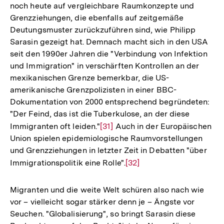
noch heute auf vergleichbare Raumkonzepte und
Auflösung
Grenzziehungen, die ebenfalls auf zeitgemäße
der
Deutungsmuster zurückzuführen sind, wie Philipp
Fußnote
Sarasin gezeigt hat. Demnach macht sich in den USA
seit den 1990er Jahren die "Verbindung von Infektion
und Immigration" in verschärften Kontrollen an der
mexikanischen Grenze bemerkbar, die US-
amerikanische Grenzpolizisten in einer BBC-
Dokumentation von 2000 entsprechend begründeten:
"Der Feind, das ist die Tuberkulose, an der diese
Immigranten oft leiden."
Zur
[31]
Auch in der Europäischen
Union spielen epidemiologische Raumvorstellungen
Auflösung
und Grenzziehungen in letzter Zeit in Debatten "über
der
Immigrationspolitik eine Rolle".
Zur
[32]
Fußnote
Auflösung
der
Migranten und die weite Welt schüren also nach wie
Fußnote
vor – vielleicht sogar stärker denn je – Ängste vor
Seuchen. "Globalisierung", so bringt Sarasin diese