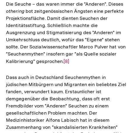
der
Die Seuche – das waren immer die "Anderen". Dieses
Fußnote
othering
bot zeitgenössischen Ängsten eine perfekte
Projektionsfläche. Damit dienten Seuchen der
Identitätsstiftung. Schließlich machte die
Ausgrenzung und Stigmatisierung des "Anderen" im
Umkehrschluss deutlich, wofür das "Eigene" stehen
sollte. Der Sozialwissenschaftler Marco Pulver hat von
"Seuchenmythen" insofern gar "als Quelle sozialer
Kalibrierung" gesprochen.
Zur
[8]
Auflösung
der
Dass auch in Deutschland Seuchenmythen in
Fußnote
jüdischen Mitbürgern und Migranten ein beliebtes Ziel
fanden, verwundert kaum. Erstaunlicher ist
demgegenüber die Beobachtung, dass oft erst
Fremdbilder vom "Anderen" Seuchen zu einem
gesellschaftlichen Problem machten. Der
Medizinhistoriker Alfons Labisch hat in diesem
Zusammenhang von "skandalisierten Krankheiten"