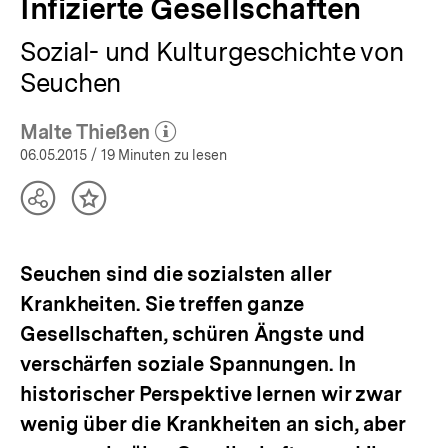
Infizierte Gesellschaften
Sozial- und Kulturgeschichte von
Seuchen
Malte Thießen
(Mehr zum Autor)
öffnen
06.05.2015
/ 19 Minuten zu lesen
Teilen
Inhalt
Optionen
merken
anzeigen
Seuchen sind die sozialsten aller
Krankheiten. Sie treffen ganze
Gesellschaften, schüren Ängste und
verschärfen soziale Spannungen. In
historischer Perspektive lernen wir zwar
wenig über die Krankheiten an sich, aber