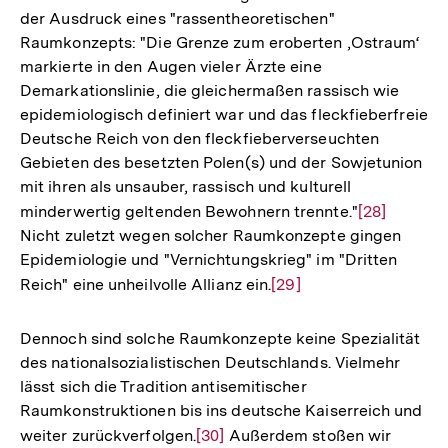
der Ausdruck eines "rassentheoretischen"
Fußnote
Raumkonzepts: "Die Grenze zum eroberten ‚Ostraum‘
markierte in den Augen vieler Ärzte eine
Demarkationslinie, die gleichermaßen rassisch wie
epidemiologisch definiert war und das fleckfieberfreie
Deutsche Reich von den fleckfieberverseuchten
Gebieten des besetzten Polen(s) und der Sowjetunion
mit ihren als unsauber, rassisch und kulturell
minderwertig geltenden Bewohnern trennte."
Zur
[28]
Nicht zuletzt wegen solcher Raumkonzepte gingen
Auflösung
Epidemiologie und "Vernichtungskrieg" im "Dritten
der
Reich" eine unheilvolle Allianz ein.
Zur
[29]
Fußnote
Auflösung
der
Dennoch sind solche Raumkonzepte keine Spezialität
Fußnote
des nationalsozialistischen Deutschlands. Vielmehr
lässt sich die Tradition antisemitischer
Raumkonstruktionen bis ins deutsche Kaiserreich und
weiter zurückverfolgen.
Zur
[30]
Außerdem stoßen wir