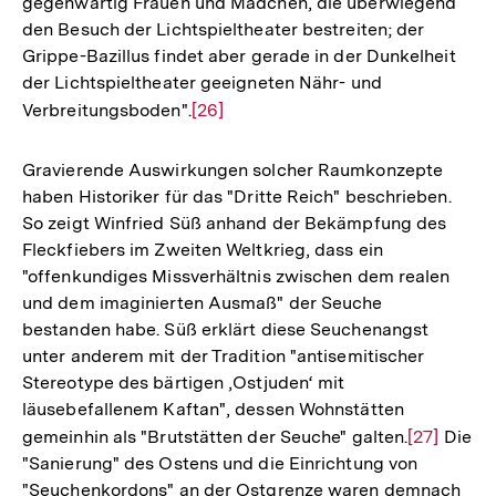
gegenwärtig Frauen und Mädchen, die überwiegend
den Besuch der Lichtspieltheater bestreiten; der
Grippe-Bazillus findet aber gerade in der Dunkelheit
der Lichtspieltheater geeigneten Nähr- und
Verbreitungsboden".
Zur
[26]
Auflösung
der
Gravierende Auswirkungen solcher Raumkonzepte
Fußnote
haben Historiker für das "Dritte Reich" beschrieben.
So zeigt Winfried Süß anhand der Bekämpfung des
Fleckfiebers im Zweiten Weltkrieg, dass ein
"offenkundiges Missverhältnis zwischen dem realen
und dem imaginierten Ausmaß" der Seuche
bestanden habe. Süß erklärt diese Seuchenangst
unter anderem mit der Tradition "antisemitischer
Stereotype des bärtigen ‚Ostjuden‘ mit
läusebefallenem Kaftan", dessen Wohnstätten
gemeinhin als "Brutstätten der Seuche" galten.
Zur
[27]
Die
"Sanierung" des Ostens und die Einrichtung von
Auflösung
"Seuchenkordons" an der Ostgrenze waren demnach
der