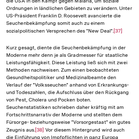
die USA in den Kampf gegen Malaria, um soziale
Ordnungen in ländlichen Gebieten zu verändern. Unter
US-Präsident Franklin D. Roosevelt avancierte die
Seuchenbekämpfung somit auch zu einem
sozialpolitischen Versprechen des "New Deal".
Zur
[37]
Auflösung
der
Kurz gesagt, diente die Seuchenbekämpfung in der
Fußnote
Moderne mehr denn je als Gradmesser für staatliche
Leistungsfähigkeit. Diese Leistung ließ sich mit zwei
Methoden nachweisen. Zum einen beobachteten
Gesundheitspolitiker und Medizinalbeamte den
Verlauf der "Volksseuchen" anhand von Erkrankungs-
und Todeszahlen, die Aufschluss über den Rückgang
von Pest, Cholera und Pocken boten.
Seuchenstatistiken schrieben daher kräftig mit am
Fortschrittsnarrativ der Moderne und stellten dem
Fürsorge- beziehungsweise "Vorsorgestaat" ein gutes
Zeugnis aus.
Zur
[38]
Vor diesem Hintergrund wird auch
die Einführung von Impfpflichten in ganz Europa
Auflösung