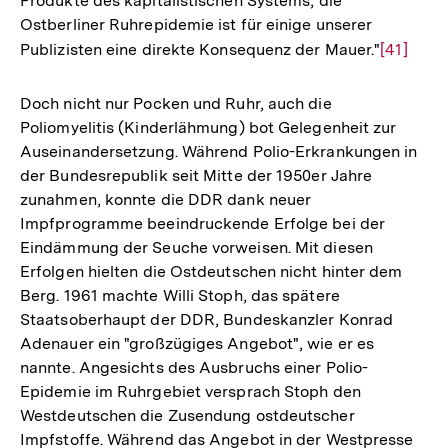
Produkte des kapitalistischen Systems, die
Ostberliner Ruhrepidemie ist für einige unserer
Publizisten eine direkte Konsequenz der Mauer."
Zur
[41]
Auflösu
der
Doch nicht nur Pocken und Ruhr, auch die
Fußnote
Poliomyelitis (Kinderlähmung) bot Gelegenheit zur
Auseinandersetzung. Während Polio-Erkrankungen in
der Bundesrepublik seit Mitte der 1950er Jahre
zunahmen, konnte die DDR dank neuer
Impfprogramme beeindruckende Erfolge bei der
Eindämmung der Seuche vorweisen. Mit diesen
Erfolgen hielten die Ostdeutschen nicht hinter dem
Berg. 1961 machte Willi Stoph, das spätere
Staatsoberhaupt der DDR, Bundeskanzler Konrad
Adenauer ein "großzügiges Angebot", wie er es
nannte. Angesichts des Ausbruchs einer Polio-
Epidemie im Ruhrgebiet versprach Stoph den
Westdeutschen die Zusendung ostdeutscher
Zum
Impfstoffe. Während das Angebot in der Westpresse
Seite