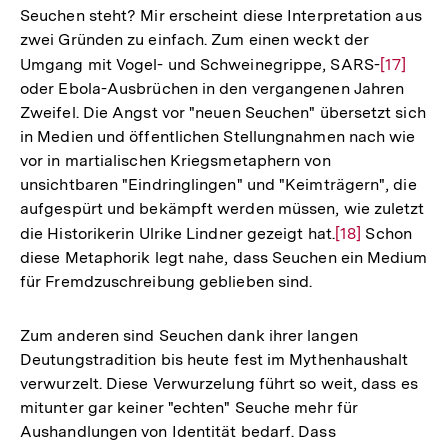
Seuchen steht? Mir erscheint diese Interpretation aus
zwei Gründen zu einfach. Zum einen weckt der
Umgang mit Vogel- und Schweinegrippe, SARS-
Zur
[17]
oder Ebola-Ausbrüchen in den vergangenen Jahren
Auflösu
Zweifel. Die Angst vor "neuen Seuchen" übersetzt sich
der
in Medien und öffentlichen Stellungnahmen nach wie
Fußnote
vor in martialischen Kriegsmetaphern von
unsichtbaren "Eindringlingen" und "Keimträgern", die
aufgespürt und bekämpft werden müssen, wie zuletzt
die Historikerin Ulrike Lindner gezeigt hat.
Zur
[18]
Schon
diese Metaphorik legt nahe, dass Seuchen ein Medium
Auflösung
für Fremdzuschreibung geblieben sind.
der
Fußnote
Zum anderen sind Seuchen dank ihrer langen
Deutungstradition bis heute fest im Mythenhaushalt
verwurzelt. Diese Verwurzelung führt so weit, dass es
mitunter gar keiner "echten" Seuche mehr für
Aushandlungen von Identität bedarf. Dass