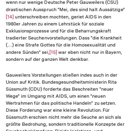
wenn nur wenige Deutsche Peter Gauweilers (CSU)
Fußno
drastischen Ausspruch "Mei, des sind halt Aussätzige"
Zu
[14]
unterschreiben mochten, geriet AIDS in den
Au
1980er Jahren zu einem Lehrstück für soziale
de
Exklusionsprozesse und für die Beharrungskraft
Fu
tradierter Seuchenvorstellungen. Dass "die Krankheit
(…) eine Strafe Gottes für die Homosexualität und
andere Sünden" sei,
Zur
[15]
war eben nicht nur in Bayern,
sondern auf der ganzen Welt denkbar.
Auflösung
der
Fußnote
Gauweilers Vorstellungen stießen indes auch in der
Union auf Kritik. Bundesgesundheitsministerin Rita
Süssmuth (CDU) forderte das Beschreiten "neuer
Wege" im Umgang mit AIDS, um einen "neuen
Wertrahmen für das politische Handeln" zu setzen.
Diese Forderung war eine kleine Revolution. Für
Süssmuth erschien nicht mehr die Seuche an sich als
größte Bedrohung, sondern traditionelle Konzepte der