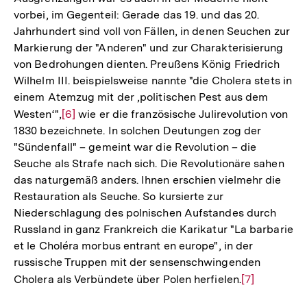
vorbei, im Gegenteil: Gerade das 19. und das 20.
Jahrhundert sind voll von Fällen, in denen Seuchen zur
Markierung der "Anderen" und zur Charakterisierung
von Bedrohungen dienten. Preußens König Friedrich
Wilhelm III. beispielsweise nannte "die Cholera stets in
einem Atemzug mit der ‚politischen Pest aus dem
Westen‘",
Zur
[6]
wie er die französische Julirevolution von
1830 bezeichnete. In solchen Deutungen zog der
Auflösung
"Sündenfall" – gemeint war die Revolution – die
der
Seuche als Strafe nach sich. Die Revolutionäre sahen
Fußnote
das naturgemäß anders. Ihnen erschien vielmehr die
Restauration als Seuche. So kursierte zur
Niederschlagung des polnischen Aufstandes durch
Russland in ganz Frankreich die Karikatur "La barbarie
et le Choléra morbus entrant en europe", in der
russische Truppen mit der sensenschwingenden
Cholera als Verbündete über Polen herfielen.
Zur
[7]
Auflösung