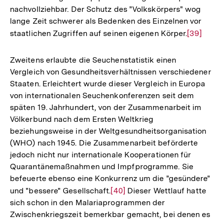
nachvollziehbar. Der Schutz des "Volkskörpers" wog
der
lange Zeit schwerer als Bedenken des Einzelnen vor
Fußnote
staatlichen Zugriffen auf seinen eigenen Körper.
Zur
[39]
Auflösun
der
Zweitens erlaubte die Seuchenstatistik einen
Fußnote
Vergleich von Gesundheitsverhältnissen verschiedener
Staaten. Erleichtert wurde dieser Vergleich in Europa
von internationalen Seuchenkonferenzen seit dem
späten 19. Jahrhundert, von der Zusammenarbeit im
Völkerbund nach dem Ersten Weltkrieg
beziehungsweise in der Weltgesundheitsorganisation
(WHO) nach 1945. Die Zusammenarbeit beförderte
jedoch nicht nur internationale Kooperationen für
Quarantänemaßnahmen und Impfprogramme. Sie
befeuerte ebenso eine Konkurrenz um die "gesündere"
und "bessere" Gesellschaft.
Zur
[40]
Dieser Wettlauf hatte
sich schon in den Malariaprogrammen der
Auflösung
Zwischenkriegszeit bemerkbar gemacht, bei denen es
der