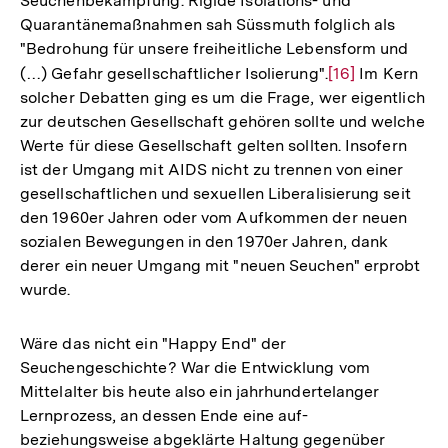
Seuchenbekämpfung. Rigide Isolations- und
Quarantänemaßnahmen sah Süssmuth folglich als
"Bedrohung für unsere freiheitliche Lebensform und
(…) Gefahr gesellschaftlicher Isolierung".
Zur
[16]
Im Kern
solcher Debatten ging es um die Frage, wer eigentlich
Auflösung
zur deutschen Gesellschaft gehören sollte und welche
der
Werte für diese Gesellschaft gelten sollten. Insofern
Fußnote
ist der Umgang mit AIDS nicht zu trennen von einer
gesellschaftlichen und sexuellen Liberalisierung seit
den 1960er Jahren oder vom Aufkommen der neuen
sozialen Bewegungen in den 1970er Jahren, dank
derer ein neuer Umgang mit "neuen Seuchen" erprobt
wurde.
Wäre das nicht ein "Happy End" der
Seuchengeschichte? War die Entwicklung vom
Mittelalter bis heute also ein jahrhundertelanger
Lernprozess, an dessen Ende eine auf-
beziehungsweise abgeklärte Haltung gegenüber