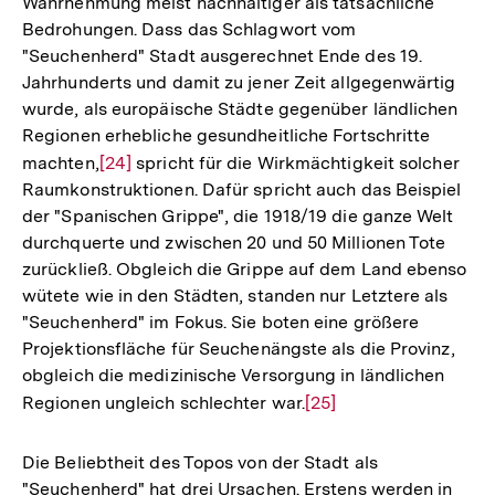
Wahrnehmung meist nachhaltiger als tatsächliche
Bedrohungen. Dass das Schlagwort vom
"Seuchenherd" Stadt ausgerechnet Ende des 19.
Jahrhunderts und damit zu jener Zeit allgegenwärtig
wurde, als europäische Städte gegenüber ländlichen
Regionen erhebliche gesundheitliche Fortschritte
machten,
Zur
[24]
spricht für die Wirkmächtigkeit solcher
Raumkonstruktionen. Dafür spricht auch das Beispiel
Auflösung
der "Spanischen Grippe", die 1918/19 die ganze Welt
der
durchquerte und zwischen 20 und 50 Millionen Tote
Fußnote
zurückließ. Obgleich die Grippe auf dem Land ebenso
wütete wie in den Städten, standen nur Letztere als
"Seuchenherd" im Fokus. Sie boten eine größere
Projektionsfläche für Seuchenängste als die Provinz,
obgleich die medizinische Versorgung in ländlichen
Regionen ungleich schlechter war.
Zur
[25]
Auflösung
der
Die Beliebtheit des Topos von der Stadt als
Fußnote
"Seuchenherd" hat drei Ursachen. Erstens werden in