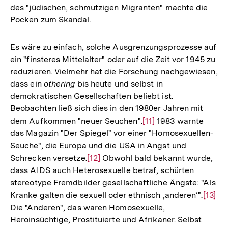
des "jüdischen, schmutzigen Migranten" machte die
Pocken zum Skandal.
Es wäre zu einfach, solche Ausgrenzungsprozesse auf
ein "finsteres Mittelalter" oder auf die Zeit vor 1945 zu
reduzieren. Vielmehr hat die Forschung nachgewiesen,
dass ein
othering
bis heute und selbst in
demokratischen Gesellschaften beliebt ist.
Beobachten ließ sich dies in den 1980er Jahren mit
dem Aufkommen "neuer Seuchen".
Zur
[11]
1983 warnte
das Magazin "Der Spiegel" vor einer "Homosexuellen-
Auflösung
Seuche", die Europa und die USA in Angst und
der
Schrecken versetze.
Zur
[12]
Obwohl bald bekannt wurde,
Fußnote
dass AIDS auch Heterosexuelle betraf, schürten
Auflösung
stereotype Fremdbilder gesellschaftliche Ängste: "Als
der
Kranke galten die sexuell oder ethnisch ‚anderen‘".
Zur
[13]
Fußnote
Die "Anderen", das waren Homosexuelle,
Auflö
Heroinsüchtige, Prostituierte und Afrikaner. Selbst
der