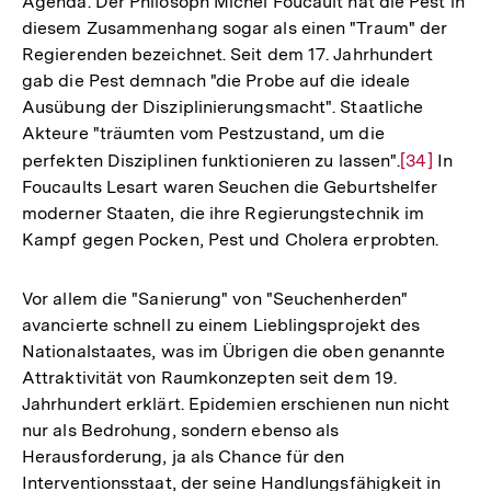
Agenda. Der Philosoph Michel Foucault hat die Pest in
diesem Zusammenhang sogar als einen "Traum" der
Regierenden bezeichnet. Seit dem 17. Jahrhundert
gab die Pest demnach "die Probe auf die ideale
Ausübung der Disziplinierungsmacht". Staatliche
Akteure "träumten vom Pestzustand, um die
perfekten Disziplinen funktionieren zu lassen".
Zur
[34]
In
Foucaults Lesart waren Seuchen die Geburtshelfer
Auflösung
moderner Staaten, die ihre Regierungstechnik im
der
Kampf gegen Pocken, Pest und Cholera erprobten.
Fußnote
Vor allem die "Sanierung" von "Seuchenherden"
avancierte schnell zu einem Lieblingsprojekt des
Nationalstaates, was im Übrigen die oben genannte
Attraktivität von Raumkonzepten seit dem 19.
Jahrhundert erklärt. Epidemien erschienen nun nicht
nur als Bedrohung, sondern ebenso als
Herausforderung, ja als Chance für den
Interventionsstaat, der seine Handlungsfähigkeit in