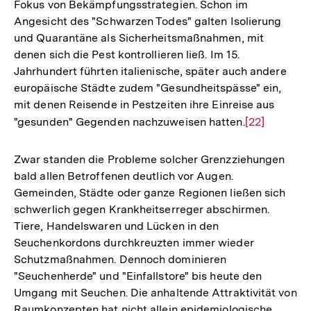
Fokus von Bekämpfungsstrategien. Schon im
Angesicht des "Schwarzen Todes" galten Isolierung
und Quarantäne als Sicherheitsmaßnahmen, mit
denen sich die Pest kontrollieren ließ. Im 15.
Jahrhundert führten italienische, später auch andere
europäische Städte zudem "Gesundheitspässe" ein,
mit denen Reisende in Pestzeiten ihre Einreise aus
"gesunden" Gegenden nachzuweisen hatten.
Zur
[22]
Auflösung
der
Zwar standen die Probleme solcher Grenzziehungen
Fußnote
bald allen Betroffenen deutlich vor Augen.
Gemeinden, Städte oder ganze Regionen ließen sich
schwerlich gegen Krankheitserreger abschirmen.
Tiere, Handelswaren und Lücken in den
Seuchenkordons durchkreuzten immer wieder
Schutzmaßnahmen. Dennoch dominieren
"Seuchenherde" und "Einfallstore" bis heute den
Umgang mit Seuchen. Die anhaltende Attraktivität von
Raumkonzepten hat nicht allein epidemiologische