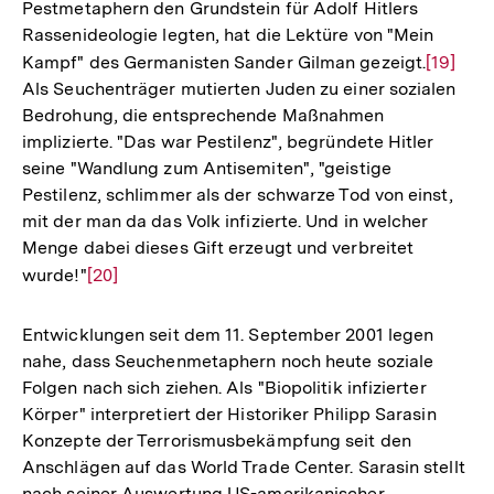
Pestmetaphern den Grundstein für Adolf Hitlers
Rassenideologie legten, hat die Lektüre von "Mein
Kampf" des Germanisten Sander Gilman gezeigt.
Zur
[19]
Als Seuchenträger mutierten Juden zu einer sozialen
Auflösu
Bedrohung, die entsprechende Maßnahmen
der
implizierte. "Das war Pestilenz", begründete Hitler
Fußnote
seine "Wandlung zum Antisemiten", "geistige
Pestilenz, schlimmer als der schwarze Tod von einst,
mit der man da das Volk infizierte. Und in welcher
Menge dabei dieses Gift erzeugt und verbreitet
wurde!"
Zur
[20]
Auflösung
der
Entwicklungen seit dem 11. September 2001 legen
Fußnote
nahe, dass Seuchenmetaphern noch heute soziale
Folgen nach sich ziehen. Als "Biopolitik infizierter
Körper" interpretiert der Historiker Philipp Sarasin
Konzepte der Terrorismusbekämpfung seit den
Anschlägen auf das World Trade Center. Sarasin stellt
nach seiner Auswertung US-amerikanischer