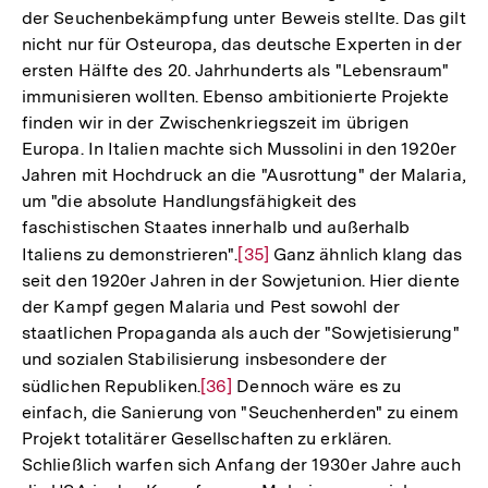
der Seuchenbekämpfung unter Beweis stellte. Das gilt
nicht nur für Osteuropa, das deutsche Experten in der
ersten Hälfte des 20. Jahrhunderts als "Lebensraum"
immunisieren wollten. Ebenso ambitionierte Projekte
finden wir in der Zwischenkriegszeit im übrigen
Europa. In Italien machte sich Mussolini in den 1920er
Jahren mit Hochdruck an die "Ausrottung" der Malaria,
um "die absolute Handlungsfähigkeit des
faschistischen Staates innerhalb und außerhalb
Italiens zu demonstrieren".
Zur
[35]
Ganz ähnlich klang das
seit den 1920er Jahren in der Sowjetunion. Hier diente
Auflösung
der Kampf gegen Malaria und Pest sowohl der
der
staatlichen Propaganda als auch der "Sowjetisierung"
Fußnote
und sozialen Stabilisierung insbesondere der
südlichen Republiken.
Zur
[36]
Dennoch wäre es zu
einfach, die Sanierung von "Seuchenherden" zu einem
Auflösung
Projekt totalitärer Gesellschaften zu erklären.
der
Schließlich warfen sich Anfang der 1930er Jahre auch
Fußnote