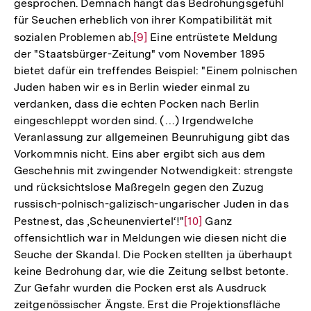
gesprochen. Demnach hängt das Bedrohungsgefühl
für Seuchen erheblich von ihrer Kompatibilität mit
sozialen Problemen ab.
Zur
[9]
Eine entrüstete Meldung
der "Staatsbürger-Zeitung" vom November 1895
Auflösung
bietet dafür ein treffendes Beispiel: "Einem polnischen
der
Juden haben wir es in Berlin wieder einmal zu
Fußnote
verdanken, dass die echten Pocken nach Berlin
eingeschleppt worden sind. (…) Irgendwelche
Veranlassung zur allgemeinen Beunruhigung gibt das
Vorkommnis nicht. Eins aber ergibt sich aus dem
Geschehnis mit zwingender Notwendigkeit: strengste
und rücksichtslose Maßregeln gegen den Zuzug
russisch-polnisch-galizisch-ungarischer Juden in das
Pestnest, das ‚Scheunenviertel‘!"
Zur
[10]
Ganz
offensichtlich war in Meldungen wie diesen nicht die
Auflösung
Seuche der Skandal. Die Pocken stellten ja überhaupt
der
keine Bedrohung dar, wie die Zeitung selbst betonte.
Fußnote
Zur Gefahr wurden die Pocken erst als Ausdruck
zeitgenössischer Ängste. Erst die Projektionsfläche