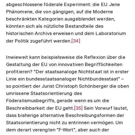
abgeschlossene föderale Experiment: die EU. Jene
Phänomene, die von gängigen, auf die Moderne
beschränkten Kategorien ausgeblendet werden,
könnten sich als nützliche Bestandteile des
historischen Archivs erweisen und dem Laboratorium
der Politik zugeführt werden.
Zur
[34]
Auflösung
der
Inwieweit kann beispielsweise die Reflexion über die
Fußnote
Gestaltung der EU von innovativen Begrifflichkeiten
profitieren? "Der staatsanaloge Nichtstaat ist in erster
Linie ein bundesstaatsanaloger Nichtbundesstaat" –
so pointiert der Jurist Christoph Schönberger die oben
umrissene Staatsorientierung des
Föderalismusbegriffs, gerade wenn es um die
Beschreibbarkeit der EU geht.
Zur
[35]
Sein Vorwurf lautet,
dass bisherige alternative Beschreibungsformen der
Auflösung
Staatsorientierung nicht zu entrinnen vermögen. Um
der
dem derart verengten "F-Wort", aber auch der
Fußnote