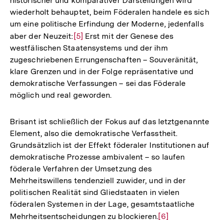
historischer und komparativer Darstellungen wird
wiederholt behauptet, beim Föderalen handele es sich
um eine politische Erfindung der Moderne, jedenfalls
aber der Neuzeit:
Zur
[5]
Erst mit der Genese des
westfälischen Staatensystems und der ihm
Auflösung
zugeschriebenen Errungenschaften – Souveränität,
der
klare Grenzen und in der Folge repräsentative und
Fußnote
demokratische Verfassungen – sei das Föderale
möglich und real geworden.
Brisant ist schließlich der Fokus auf das letztgenannte
Element, also die demokratische Verfasstheit.
Grundsätzlich ist der Effekt föderaler Institutionen auf
demokratische Prozesse ambivalent – so laufen
föderale Verfahren der Umsetzung des
Mehrheitswillens tendenziell zuwider, und in der
politischen Realität sind Gliedstaaten in vielen
föderalen Systemen in der Lage, gesamtstaatliche
Mehrheitsentscheidungen zu blockieren.
Zur
[6]