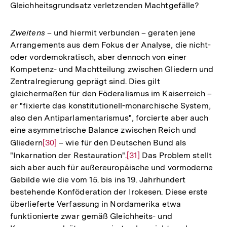
Gleichheitsgrundsatz verletzenden Machtgefälle?
Zweitens
– und hiermit verbunden – geraten jene
Arrangements aus dem Fokus der Analyse, die nicht-
oder vordemokratisch, aber dennoch von einer
Kompetenz- und Machtteilung zwischen Gliedern und
Zentralregierung geprägt sind. Dies gilt
gleichermaßen für den Föderalismus im Kaiserreich –
er "fixierte das konstitutionell-monarchische System,
also den Antiparlamentarismus", forcierte aber auch
eine asymmetrische Balance zwischen Reich und
Gliedern
Zur
[30]
– wie für den Deutschen Bund als
"Inkarnation der Restauration".
Auflösung
Zur
[31]
Das Problem stellt
sich aber auch für außereuropäische und vormoderne
der
Auflösung
Gebilde wie die vom 15. bis ins 19. Jahrhundert
Fußnote
der
bestehende Konföderation der Irokesen. Diese erste
Fußnote
überlieferte Verfassung in Nordamerika etwa
funktionierte zwar gemäß Gleichheits- und