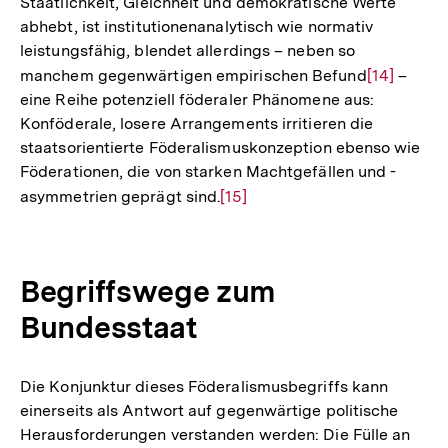
Staatlichkeit, Gleichheit und demokratische Werte
abhebt, ist institutionenanalytisch wie normativ
leistungsfähig, blendet allerdings – neben so
manchem gegenwärtigen empirischen Befund
Zur
[14]
–
eine Reihe potenziell föderaler Phänomene aus:
Auflösung
Konföderale, losere Arrangements irritieren die
der
staatsorientierte Föderalismuskonzeption ebenso wie
Fußnote
Föderationen, die von starken Machtgefällen und -
asymmetrien geprägt sind.
Zur
[15]
Auflösung
der
Fußnote
Begriffswege zum
Bundesstaat
Die Konjunktur dieses Föderalismusbegriffs kann
einerseits als Antwort auf gegenwärtige politische
Herausforderungen verstanden werden: Die Fülle an