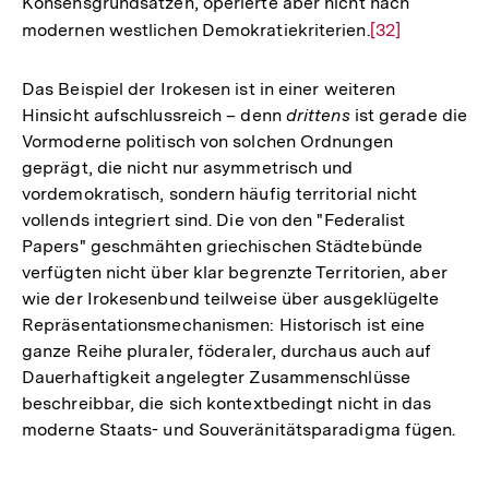
Konsensgrundsätzen, operierte aber nicht nach
modernen westlichen Demokratiekriterien.
Zur
[32]
Auflösung
der
Das Beispiel der Irokesen ist in einer weiteren
Fußnote
Hinsicht aufschlussreich – denn
drittens
ist gerade die
Vormoderne politisch von solchen Ordnungen
geprägt, die nicht nur asymmetrisch und
vordemokratisch, sondern häufig territorial nicht
vollends integriert sind. Die von den "Federalist
Papers" geschmähten griechischen Städtebünde
verfügten nicht über klar begrenzte Territorien, aber
wie der Irokesenbund teilweise über ausgeklügelte
Repräsentationsmechanismen: Historisch ist eine
ganze Reihe pluraler, föderaler, durchaus auch auf
Dauerhaftigkeit angelegter Zusammenschlüsse
beschreibbar, die sich kontextbedingt nicht in das
moderne Staats- und Souveränitätsparadigma fügen.