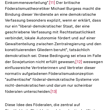
Einkommensverteilung".
Zur
[11]
Der britische
Föderalismustheoretiker Michael Burgess macht die
Auflösung
Bindung dieser Verdienste an eine demokratische
der
Verfassung besonders explizit, wenn er erklärt, dass
Fußnote
nur ein "liberal-demokratischer Staat, der eine
geschriebene Verfassung mit Rechtsstaatlichkeit
verbindet, lokale Autonomie fördert und auf einer
Gewaltenteilung zwischen Zentralregierung und den
konstituierenden Gliedern beruht", tatsächlich
demokratisch sei. Diese Bedingung sei etwa im Falle
der Sowjetunion nicht erfüllt gewesen,
Zur
[12]
weswegen
einflussreiche Vertreterinnen und Vertreter dieser
Auflösung
normativ aufgeladenen Föderalismuskonzeption
der
"authentische" föderal-demokratische Systeme von
Fußnote
nicht-demokratischen und darum nur scheinbar
föderalen unterscheiden.
Zur
[13]
Auflösung
der
Diese Idee des Föderalen, die zentral auf
Fußnote