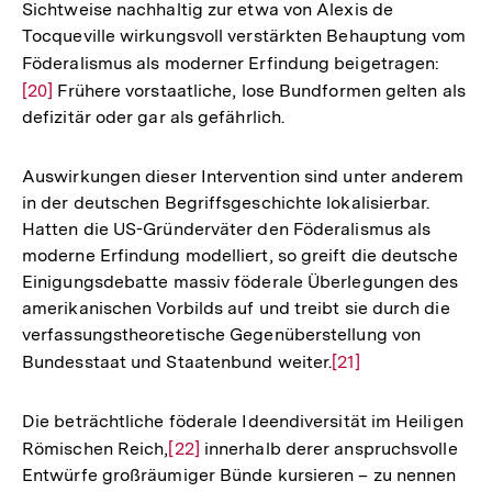
Sichtweise nachhaltig zur etwa von Alexis de
Tocqueville wirkungsvoll verstärkten Behauptung vom
Föderalismus als moderner Erfindung beigetragen:
Zur
[20]
Frühere vorstaatliche, lose Bundformen gelten als
Auflö
defizitär oder gar als gefährlich.
der
Fußno
Auswirkungen dieser Intervention sind unter anderem
in der deutschen Begriffsgeschichte lokalisierbar.
Hatten die US-Gründerväter den Föderalismus als
moderne Erfindung modelliert, so greift die deutsche
Einigungsdebatte massiv föderale Überlegungen des
amerikanischen Vorbilds auf und treibt sie durch die
verfassungstheoretische Gegenüberstellung von
Bundesstaat und Staatenbund weiter.
Zur
[21]
Auflösung
der
Die beträchtliche föderale Ideendiversität im Heiligen
Fußnote
Römischen Reich,
Zur
[22]
innerhalb derer anspruchsvolle
Entwürfe großräumiger Bünde kursieren – zu nennen
Auflösung