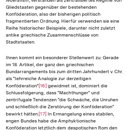
federalism
, verstanden als zentralisiertes Regime von
Gliedstaaten gegenüber der bestehenden
Konföderation, also der bisherigen politisch
fragmentierten Ordnung. Hierfür verwenden sie eine
Reihe historischer Beispiele, darunter nicht zuletzt
antike griechische Zusammenschlüsse von
Stadtstaaten.
Ihnen kommt ein besonderer Stellenwert zu: Gerade
im 18. Artikel, der ganz den griechischen
Bundarrangements bis zum dritten Jahrhundert v. Chr.
als "lehrreiche Analogie zur derzeitigen
Konföderation"
Zur
[16]
gewidmet ist, dominiert die
Schlussfolgerung, dass "Machthunger" und
Auflösung
zentrifugale Tendenzen "die Schwäche, die Unruhen
der
und schließlich die Zerstörung der Konföderation"
Fußnote
bewirkt hätten.
Zur
[17]
In Ermangelung eines stabilen,
engen Bundes habe die Amphyktionische
Auflösung
Konföderation letztlich dem despotischen Rom den
der