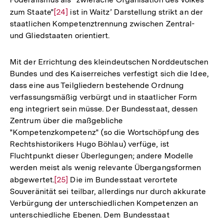
zum Staate"
Zur
[24]
ist in Waitz’ Darstellung strikt an der
staatlichen Kompetenztrennung zwischen Zentral-
Auflösung
und Gliedstaaten orientiert.
der
Fußnote
Mit der Errichtung des kleindeutschen Norddeutschen
Bundes und des Kaiserreiches verfestigt sich die Idee,
dass eine aus Teilgliedern bestehende Ordnung
verfassungsmäßig verbürgt und in staatlicher Form
eng integriert sein müsse. Der Bundesstaat, dessen
Zentrum über die maßgebliche
"Kompetenzkompetenz" (so die Wortschöpfung des
Rechtshistorikers Hugo Böhlau) verfüge, ist
Fluchtpunkt dieser Überlegungen; andere Modelle
werden meist als wenig relevante Übergangsformen
abgewertet.
Zur
[25]
Die im Bundesstaat verortete
Souveränität sei teilbar, allerdings nur durch akkurate
Auflösung
Verbürgung der unterschiedlichen Kompetenzen an
der
unterschiedliche Ebenen. Dem Bundesstaat
Fußnote