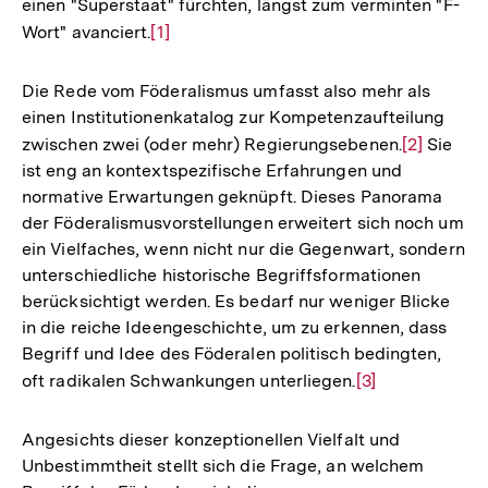
einen "Superstaat" fürchten, längst zum verminten "F-
Wort" avanciert.
Zur
[1]
Auflösung
der
Die Rede vom Föderalismus umfasst also mehr als
Fußnote
einen Institutionenkatalog zur Kompetenzaufteilung
zwischen zwei (oder mehr) Regierungsebenen.
Zur
[2]
Sie
ist eng an kontextspezifische Erfahrungen und
Auflösung
normative Erwartungen geknüpft. Dieses Panorama
der
der Föderalismusvorstellungen erweitert sich noch um
Fußnote
ein Vielfaches, wenn nicht nur die Gegenwart, sondern
unterschiedliche historische Begriffsformationen
berücksichtigt werden. Es bedarf nur weniger Blicke
in die reiche Ideengeschichte, um zu erkennen, dass
Begriff und Idee des Föderalen politisch bedingten,
oft radikalen Schwankungen unterliegen.
Zur
[3]
Auflösung
der
Angesichts dieser konzeptionellen Vielfalt und
Fußnote
Unbestimmtheit stellt sich die Frage, an welchem