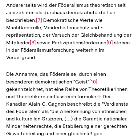
Andererseits wird der Föderalismus theoretisch seit
Auflösung
Jahrzehnten als durchaus demokratieförderlich
der
beschrieben:
Zur
[7]
Demokratische Werte wie
Fußnote
Machtkontrolle, Minderheitenschutz und -
Auflösung
repräsentation, der Versuch der Gleichbehandlung der
der
Mitglieder
Zur
[8]
sowie Partizipationsförderung
Zur
[9]
stehen
Fußnote
in der Föderalismusforschung weiterhin im
Auflösung
Auflösung
Vordergrund.
der
der
Fußnote
Fußnote
Die Annahme, das Föderale sei durch einen
besonderen demokratischen "Geist"
Zur
[10]
gekennzeichnet, hat eine Reihe von Theoretikerinnen
Auflösung
und Theoretikern einflussreich formuliert: Der
der
Kanadier Alain-G. Gagnon beschreibt die "Verdienste
Fußnote
des Föderalen" als "die Anerkennung von ethnischen
und kulturellen Gruppen, (…) die Garantie nationaler
Minderheitenrechte, die Etablierung einer gerechten
Gewaltenteilung und einer gleichmäßigen