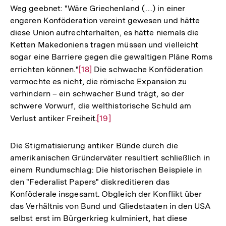
Weg geebnet: "Wäre Griechenland (…) in einer
Fußnote
engeren Konföderation vereint gewesen und hätte
diese Union aufrechterhalten, es hätte niemals die
Ketten Makedoniens tragen müssen und vielleicht
sogar eine Barriere gegen die gewaltigen Pläne Roms
errichten können."
Zur
[18]
Die schwache Konföderation
vermochte es nicht, die römische Expansion zu
Auflösung
verhindern – ein schwacher Bund trägt, so der
der
schwere Vorwurf, die welthistorische Schuld am
Fußnote
Verlust antiker Freiheit.
Zur
[19]
Auflösung
der
Die Stigmatisierung antiker Bünde durch die
Fußnote
amerikanischen Gründerväter resultiert schließlich in
einem Rundumschlag: Die historischen Beispiele in
den "Federalist Papers" diskreditieren das
Konföderale insgesamt. Obgleich der Konflikt über
das Verhältnis von Bund und Gliedstaaten in den USA
selbst erst im Bürgerkrieg kulminiert, hat diese