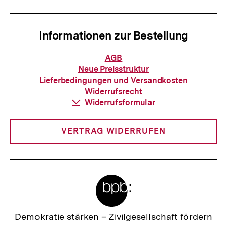
Informationen zur Bestellung
Informationen
AGB
zur
Neue Preisstruktur
Bestellung
Lieferbedingungen und Versandkosten
Widerrufsrecht
Download-
Widerrufsformular
Link:
VERTRAG WIDERRUFEN
Meta-
Links
Zur
Demokratie stärken –
Zivilgesellschaft fördern
Startseite