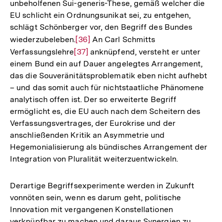
unbeholfenen Sui-generis-These, gemäß welcher die
EU schlicht ein Ordnungsunikat sei, zu entgehen,
schlägt Schönberger vor, den Begriff des Bundes
wiederzubeleben.
Zur
[36]
An Carl Schmitts
Verfassungslehre
Zur
[37]
Auflösung
anknüpfend, versteht er unter
einem Bund ein auf Dauer angelegtes Arrangement,
Auflösung
der
das die Souveränitätsproblematik eben nicht aufhebt
der
Fußnote
– und das somit auch für nichtstaatliche Phänomene
Fußnote
analytisch offen ist. Der so erweiterte Begriff
ermöglicht es, die EU auch nach dem Scheitern des
Verfassungsvertrages, der Eurokrise und der
anschließenden Kritik an Asymmetrie und
Hegemonialisierung als bündisches Arrangement der
Integration von Pluralität weiterzuentwickeln.
Derartige Begriffsexperimente werden in Zukunft
vonnöten sein, wenn es darum geht, politische
Innovation mit vergangenen Konstellationen
verknüpfbar zu machen und daraus Synergien zu