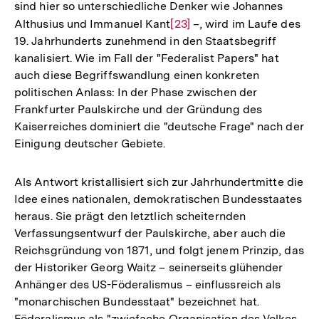
sind hier so unterschiedliche Denker wie Johannes
der
Althusius und Immanuel Kant
Zur
[23]
–, wird im Laufe des
Fußnote
19. Jahrhunderts zunehmend in den Staatsbegriff
Auflösung
kanalisiert. Wie im Fall der "Federalist Papers" hat
der
auch diese Begriffswandlung einen konkreten
Fußnote
politischen Anlass: In der Phase zwischen der
Frankfurter Paulskirche und der Gründung des
Kaiserreiches dominiert die "deutsche Frage" nach der
Einigung deutscher Gebiete.
Als Antwort kristallisiert sich zur Jahrhundertmitte die
Idee eines nationalen, demokratischen Bundesstaates
heraus. Sie prägt den letztlich scheiternden
Verfassungsentwurf der Paulskirche, aber auch die
Reichsgründung von 1871, und folgt jenem Prinzip, das
der Historiker Georg Waitz – seinerseits glühender
Anhänger des US-Föderalismus – einflussreich als
"monarchischen Bundesstaat" bezeichnet hat.
Föderalismus als "zwiefache Organisation des Volkes