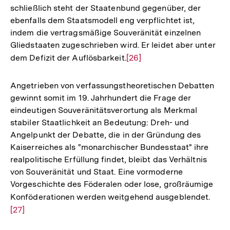
schließlich steht der Staatenbund gegenüber, der
ebenfalls dem Staatsmodell eng verpflichtet ist,
indem die vertragsmäßige Souveränität einzelnen
Gliedstaaten zugeschrieben wird. Er leidet aber unter
dem Defizit der Auflösbarkeit.
Zur
[26]
Auflösung
der
Angetrieben von verfassungstheoretischen Debatten
Fußnote
gewinnt somit im 19. Jahrhundert die Frage der
eindeutigen Souveränitätsverortung als Merkmal
stabiler Staatlichkeit an Bedeutung: Dreh- und
Angelpunkt der Debatte, die in der Gründung des
Kaiserreiches als "monarchischer Bundesstaat" ihre
realpolitische Erfüllung findet, bleibt das Verhältnis
von Souveränität und Staat. Eine vormoderne
Vorgeschichte des Föderalen oder lose, großräumige
Konföderationen werden weitgehend ausgeblendet.
Zur
[27]
Aufl
der