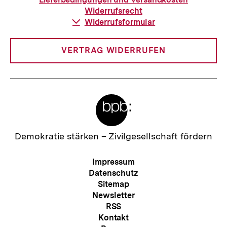
Widerrufsrecht
Download-
Widerrufsformular
Link:
VERTRAG WIDERRUFEN
Meta-
Links
Zur
Demokratie stärken –
Zivilgesellschaft fördern
Startseite
der
Meta-
Impressum
bpb
Navigation
Datenschutz
Sitemap
Newsletter
RSS
Kontakt