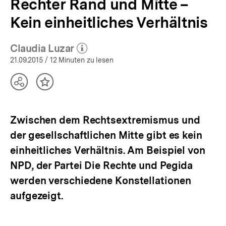
Rechter Rand und Mitte –
Kein einheitliches Verhältnis
Claudia Luzar
(Mehr zum Autor)
öffnen
21.09.2015
/ 12 Minuten zu lesen
Teilen
Inhalt
Optionen
merken
anzeigen
Zwischen dem Rechtsextremismus und
der gesellschaftlichen Mitte gibt es kein
einheitliches Verhältnis. Am Beispiel von
NPD, der Partei Die Rechte und Pegida
werden verschiedene Konstellationen
aufgezeigt.