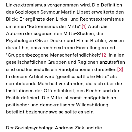
Linksextremismus vorgenommen wird. Die Definition
des Soziologen Seymour Martin Lipset erweiterte den
Blick: Er ergänzte den Links- und Rechtsextremismus
um einen "Extremismus der Mitte".
Zur
[1]
Auch die
Autoren der sogenannten Mitte-Studien, die
Auflösung
Psychologen Oliver Decker und Elmar Brähler, weisen
der
darauf hin, dass rechtsextreme Einstellungen und
Fußnote
"Gruppenbezogene Menschenfeindlichkeit"
Zur
[2]
in allen
gesellschaftlichen Gruppen und Regionen anzutreffen
Auflösung
sind und keinesfalls ein Randphänomen darstellen.
Zur
[3]
der
In diesem Artikel wird "gesellschaftliche Mitte" als
Auflö
Fußnote
normbildende Mehrheit verstanden, die sich über die
der
Institutionen der Öffentlichkeit, des Rechts und der
Fußno
Politik definiert. Die Mitte ist somit maßgeblich an
politischer und demokratischer Willensbildung
beteiligt beziehungsweise sollte es sein.
Der Sozialpsychologe Andreas Zick und die