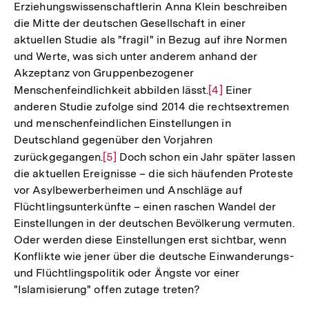
Erziehungswissenschaftlerin Anna Klein beschreiben
die Mitte der deutschen Gesellschaft in einer
aktuellen Studie als "fragil" in Bezug auf ihre Normen
und Werte, was sich unter anderem anhand der
Akzeptanz von Gruppenbezogener
Menschenfeindlichkeit abbilden lässt.
Zur
[4]
Einer
anderen Studie zufolge sind 2014 die rechtsextremen
Auflösung
und menschenfeindlichen Einstellungen in
der
Deutschland gegenüber den Vorjahren
Fußnote
zurückgegangen.
Zur
[5]
Doch schon ein Jahr später lassen
die aktuellen Ereignisse – die sich häufenden Proteste
Auflösung
vor Asylbewerberheimen und Anschläge auf
der
Flüchtlingsunterkünfte – einen raschen Wandel der
Fußnote
Einstellungen in der deutschen Bevölkerung vermuten.
Oder werden diese Einstellungen erst sichtbar, wenn
Konflikte wie jener über die deutsche Einwanderungs-
und Flüchtlingspolitik oder Ängste vor einer
"Islamisierung" offen zutage treten?