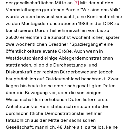
der gesellschaftlichen Mitte an.
Zur
[7]
Mit der auf den
Veranstaltungen gerufenen Parole "Wir sind das Volk"
Auflösung
wurde zudem bewusst versucht, eine Kontinuitätslinie
der
zu den Montagsdemonstrationen 1989 in der DDR zu
Fußnote
konstruieren. Durch Teilnehmerzahlen von bis zu
25000 erreichten die zunächst wöchentlichen, später
zweiwöchentlichen Dresdner "Spaziergänge" eine
öffentlichkeitsrelevante Größe. Auch wenn in
Westdeutschland einige Ablegerdemonstrationen
stattfanden, blieb die Durchsetzungs- und
Diskurskraft der rechten Bürgerbewegung jedoch
hauptsächlich auf Ostdeutschland beschränkt. Zwar
liegen bis heute keine empirisch gesättigten Daten
über die Bewegung vor, aber die von einigen
Wissenschaftlern erhobenen Daten liefern erste
Anhaltspunkte. Rein statistisch entstammte der
durchschnittliche Demonstrationsteilnehmer
tatsächlich aus der Mitte der sächsischen
Gesellschaft: männlich, 48 Jahre alt, parteilos, keine