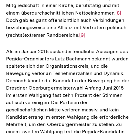
Mitgliedschaft in einer Kirche, berufstätig und mit
einem überdurchschnittlichen Nettoeinkommen.
Zur
[8]
Doch gab es ganz offensichtlich auch Verbindungen
Auflösu
beziehungsweise eine Allianz mit Vertretern politisch
der
(rechts)extremer Randbereiche.
Zur
[9]
Fußnote
Auflösung
der
Als im Januar 2015 ausländerfeindliche Aussagen des
Fußnote
Pegida-Organisators Lutz Bachmann bekannt wurden,
spaltete sich der Organisationskreis, und die
Bewegung verlor an Teilnehmerzahlen und Dynamik.
Dennoch konnte die Kandidatin der Bewegung bei der
Dresdner Oberbürgermeisterwahl Anfang Juni 2015
im ersten Wahlgang fast zehn Prozent der Stimmen
auf sich vereinigen. Die Parteien der
gesellschaftlichen Mitte verloren massiv, und kein
Kandidat errang im ersten Wahlgang die erforderliche
Mehrheit, um den Oberbürgermeister zu stellen. Zu
einem zweiten Wahlgang trat die Pegida-Kandidatin