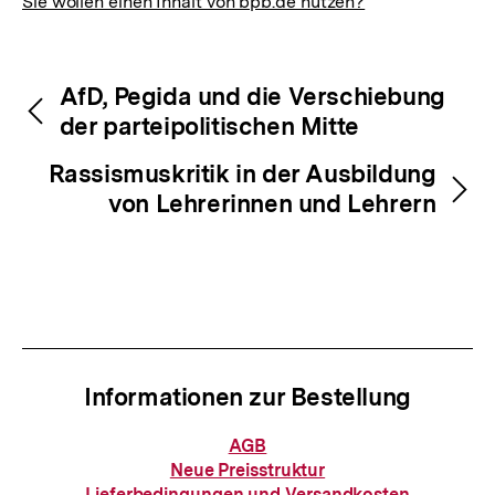
Sie wollen einen Inhalt von bpb.de nutzen?
Inhaltsnavigation
Inhaltsnavigation
AfD, Pegida und die Verschiebung
der parteipolitischen Mitte
Rassismuskritik in der Ausbildung
von Lehrerinnen und Lehrern
Informationen zur Bestellung
Informationen
AGB
zur
Neue Preisstruktur
Bestellung
Lieferbedingungen und Versandkosten