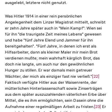
ausgelebt, letztere nicht genutzt.
Was Hitler 1914 in einer rein persönlichen
Angelegenheit dem Linzer Magistrat mitteilt, schreibt
er zehn Jahre später auch in "Mein Kampf": Wien sei
für ihn "die traurigste Zeit meines Lebens" gewesen
und habe "fünf Jahre Elend und Jammer für ihn
bereitgehalten". "Fünf Jahre, in denen ich erst als
Hilfsarbeiter, dann als kleiner Maler mir mein Brot
verdienen mußte; mein wahrhaft kärglich Brot, das
doch nie langte, um auch nur den gewöhnlichen
Hunger zu stillen. Er war damals mein getreuer
Wächter, der mich als einziger fast nie verließ."
Zur
[22]
Faktisch verfügte Hitler aus der Waisenrente, der
Auflösung
mütterlichen Hinterlassenschaft sowie Zinserträgen
der
aus dem später auszuzahlenden väterlichen Erbe über
Fußnote
Mittel, die es ihm ermöglichten, sein Dasein ohne die
Aufnahme einer regelmäßigen Arbeit zu fristen.
Zur
[23]
Er