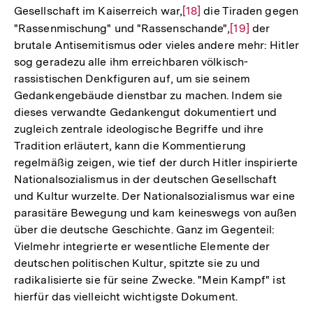
Gesellschaft im Kaiserreich war,
Zur
[18]
die Tiraden gegen
"Rassenmischung" und "Rassenschande",
Auflösung
Zur
[19]
der
brutale Antisemitismus oder vieles andere mehr: Hitler
der
Auflösung
sog geradezu alle ihm erreichbaren völkisch-
Fußnote
der
rassistischen Denkfiguren auf, um sie seinem
Fußnote
Gedankengebäude dienstbar zu machen. Indem sie
dieses verwandte Gedankengut dokumentiert und
zugleich zentrale ideologische Begriffe und ihre
Tradition erläutert, kann die Kommentierung
regelmäßig zeigen, wie tief der durch Hitler inspirierte
Nationalsozialismus in der deutschen Gesellschaft
und Kultur wurzelte. Der Nationalsozialismus war eine
parasitäre Bewegung und kam keineswegs von außen
über die deutsche Geschichte. Ganz im Gegenteil:
Vielmehr integrierte er wesentliche Elemente der
deutschen politischen Kultur, spitzte sie zu und
radikalisierte sie für seine Zwecke. "Mein Kampf" ist
hierfür das vielleicht wichtigste Dokument.