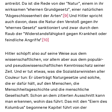
antreibt. Da ist die Rede von der "Natur", einem in ihr
Auflösung
wirksamen "ehernen Grundgesetz", einer natürlichen
der
"Abgeschlossenheit der Arten".
Zur
[9]
Und Hitler spricht
Fußnote
auch davon, dass die Natur den Verstoß gegen ihr
Auflösung
"ehernes Gesetz" sanktioniert und zwar durch den
der
Raub der "Widerstandsfähigkeit gegen Krankheit oder
Fußnote
feindliche Angriffe".
Zur
[10]
Auflösung
der
Hitler schöpft also auf seine Weise aus dem
Fußnote
wissenschaftlichen, vor allem aber aus dem populär-
und pseudowissenschaftlichen Kenntnisschatz seiner
Zeit. Und er tut etwas, was die Sozialdarwinisten aller
Couleur tun: Er überträgt Naturgesetze und solche,
die er dafür hält, auf den Menschen, die
Menschheitsgeschichte und die menschliche
Gesellschaft. Schon an dem zitierten Ausschnitt kann
man erkennen, wohin das führt. Das mit den "Eiern des
Kolumbus" begonnene Kapitel führt von der