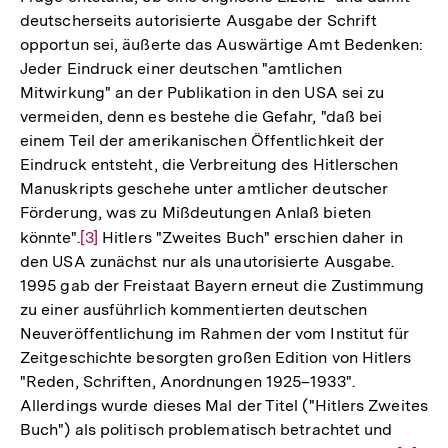
deutscherseits autorisierte Ausgabe der Schrift
der
opportun sei, äußerte das Auswärtige Amt Bedenken:
Fußnote
Jeder Eindruck einer deutschen "amtlichen
Mitwirkung" an der Publikation in den USA sei zu
vermeiden, denn es bestehe die Gefahr, "daß bei
einem Teil der amerikanischen Öffentlichkeit der
Eindruck entsteht, die Verbreitung des Hitlerschen
Manuskripts geschehe unter amtlicher deutscher
Förderung, was zu Mißdeutungen Anlaß bieten
könnte".
Zur
[3]
Hitlers "Zweites Buch" erschien daher in
den USA zunächst nur als unautorisierte Ausgabe.
Auflösung
1995 gab der Freistaat Bayern erneut die Zustimmung
der
zu einer ausführlich kommentierten deutschen
Fußnote
Neuveröffentlichung im Rahmen der vom Institut für
Zeitgeschichte besorgten großen Edition von Hitlers
"Reden, Schriften, Anordnungen 1925–1933".
Allerdings wurde dieses Mal der Titel ("Hitlers Zweites
Buch") als politisch problematisch betrachtet und