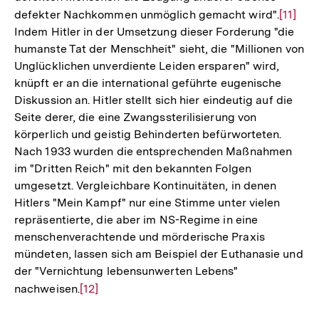
defekter Nachkommen unmöglich gemacht wird".
Zur
[11]
Indem Hitler in der Umsetzung dieser Forderung "die
Auflös
humanste Tat der Menschheit" sieht, die "Millionen von
der
Unglücklichen unverdiente Leiden ersparen" wird,
Fußnot
knüpft er an die international geführte eugenische
Diskussion an. Hitler stellt sich hier eindeutig auf die
Seite derer, die eine Zwangssterilisierung von
körperlich und geistig Behinderten befürworteten.
Nach 1933 wurden die entsprechenden Maßnahmen
im "Dritten Reich" mit den bekannten Folgen
umgesetzt. Vergleichbare Kontinuitäten, in denen
Hitlers "Mein Kampf" nur eine Stimme unter vielen
repräsentierte, die aber im NS-Regime in eine
menschenverachtende und mörderische Praxis
mündeten, lassen sich am Beispiel der Euthanasie und
der "Vernichtung lebensunwerten Lebens"
nachweisen.
Zur
[12]
Auflösung