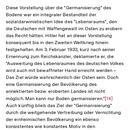
der
Diese Vorstellung über die "Germanisierung" des
Fußnote
Bodens war ein integraler Bestandteil der
sozialdarwinistischen Idee des "Lebensraums", den
die Deutschen mit Waffengewalt im Osten zu erobern
das Recht hätten. Hitler hat an dieser Vorstellung
konsequent bis in den Zweiten Weltkrieg hinein
festgehalten. Am 3. Februar 1933, kurz nach seiner
Ernennung zum Reichskanzler, deklamierte er, die
"Ausweitung des Lebensraumes des deutschen Volkes
wird auch mit bewaffneter Hand erreicht werden –
Das Ziel würde wahrscheinlich der Osten sein. Doch
eine Germanisierung der Bevölkerung des
annektierten bezw. eroberten Landes ist nicht
möglich. Man kann nur Boden germanisieren."
Zur
[14]
Auch künftig blieb das Ziel der "Germanisierung"
Auflösung
durch die weitgehende Vertreibung oder Vernichtung
der
der einheimischen Bevölkerung ein ebenso
Fußnote
konsistentes wie konstantes Motiv in den