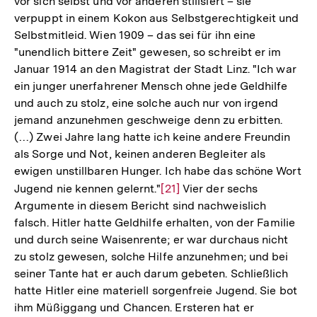
vor sich selbst und vor anderen stilisiert – sie
verpuppt in einem Kokon aus Selbstgerechtigkeit und
Selbstmitleid. Wien 1909 – das sei für ihn eine
"unendlich bittere Zeit" gewesen, so schreibt er im
Januar 1914 an den Magistrat der Stadt Linz. "Ich war
ein junger unerfahrener Mensch ohne jede Geldhilfe
und auch zu stolz, eine solche auch nur von irgend
jemand anzunehmen geschweige denn zu erbitten.
(…) Zwei Jahre lang hatte ich keine andere Freundin
als Sorge und Not, keinen anderen Begleiter als
ewigen unstillbaren Hunger. Ich habe das schöne Wort
Jugend nie kennen gelernt."
Zur
[21]
Vier der sechs
Argumente in diesem Bericht sind nachweislich
Auflösung
falsch. Hitler hatte Geldhilfe erhalten, von der Familie
der
und durch seine Waisenrente; er war durchaus nicht
Fußnote
zu stolz gewesen, solche Hilfe anzunehmen; und bei
seiner Tante hat er auch darum gebeten. Schließlich
hatte Hitler eine materiell sorgenfreie Jugend. Sie bot
ihm Müßiggang und Chancen. Ersteren hat er