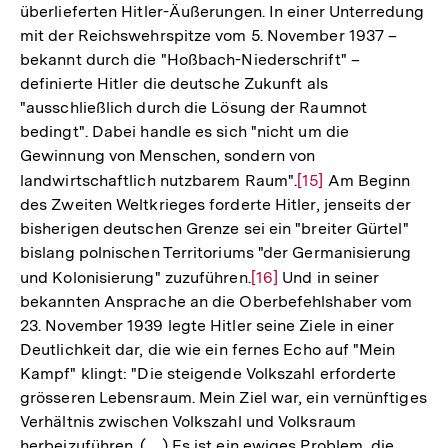
überlieferten Hitler-Äußerungen. In einer Unterredung
mit der Reichswehrspitze vom 5. November 1937 –
bekannt durch die "Hoßbach-Niederschrift" –
definierte Hitler die deutsche Zukunft als
"ausschließlich durch die Lösung der Raumnot
bedingt". Dabei handle es sich "nicht um die
Gewinnung von Menschen, sondern von
landwirtschaftlich nutzbarem Raum".
Zur
[15]
Am Beginn
des Zweiten Weltkrieges forderte Hitler, jenseits der
Auflösung
bisherigen deutschen Grenze sei ein "breiter Gürtel"
der
bislang polnischen Territoriums "der Germanisierung
Fußnote
und Kolonisierung" zuzuführen.
Zur
[16]
Und in seiner
bekannten Ansprache an die Oberbefehlshaber vom
Auflösung
23. November 1939 legte Hitler seine Ziele in einer
der
Deutlichkeit dar, die wie ein fernes Echo auf "Mein
Fußnote
Kampf" klingt: "Die steigende Volkszahl erforderte
grösseren Lebensraum. Mein Ziel war, ein vernünftiges
Verhältnis zwischen Volkszahl und Volksraum
herbeizuführen. (…) Es ist ein ewiges Problem, die