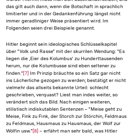
das gilt auch dann, wenn die Botschaft in sprachlich
limitierter und in der Gedankenführung längst nicht
immer geradliniger Weise präsentiert wird. Im
Folgenden seien drei Beispiele genannt.
Hitler beginnt sein ideologisches Schlüsselkapitel
über "Volk und Rasse" mit der skurrilen Wendung: "Es
liegen die ‚Eier des Kolumbus‘ zu Hunderttausenden
herum, nur die Kolumbusse sind eben seltener zu
finden."
Zur
[7]
Im Prinzip bräuchte so ein Satz gar nicht
ins Lächerliche gezogen zu werden; bestätigt er nicht
Auflösung
vielmehr das allseits bekannte Urteil: schlecht
der
geschrieben, verquast? Liest man indes weiter, so
Fußnote
verändert sich das Bild. Nach einigen weiteren,
stilistisch indiskutablen Sentenzen – "Meise geht zu
Meise, Fink zu Fink, der Storch zur Störchin, Feldmaus
zu Feldmaus, Hausmaus zu Hausmaus, der Wolf zur
Wölfin usw."
Zur
[8]
– erfährt man sehr bald, was Hitler