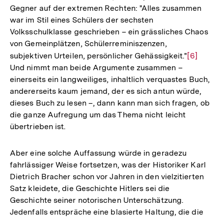
Gegner auf der extremen Rechten: "Alles zusammen
Fußn
war im Stil eines Schülers der sechsten
Volksschulklasse geschrieben – ein grässliches Chaos
von Gemeinplätzen, Schülerreminiszenzen,
subjektiven Urteilen, persönlicher Gehässigkeit."
Zur
[6]
Und nimmt man beide Argumente zusammen –
Auflösu
einerseits ein langweiliges, inhaltlich verquastes Buch,
der
andererseits kaum jemand, der es sich antun würde,
Fußnote
dieses Buch zu lesen –, dann kann man sich fragen, ob
die ganze Aufregung um das Thema nicht leicht
übertrieben ist.
Aber eine solche Auffassung würde in geradezu
fahrlässiger Weise fortsetzen, was der Historiker Karl
Dietrich Bracher schon vor Jahren in den vielzitierten
Satz kleidete, die Geschichte Hitlers sei die
Geschichte seiner notorischen Unterschätzung.
Jedenfalls entspräche eine blasierte Haltung, die die