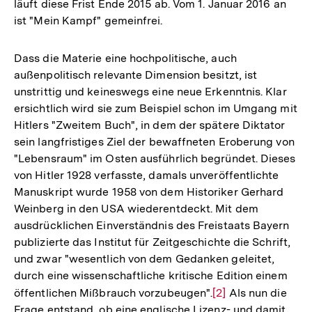
läuft diese Frist Ende 2015 ab. Vom 1. Januar 2016 an
ist "Mein Kampf" gemeinfrei.
Dass die Materie eine hochpolitische, auch
außenpolitisch relevante Dimension besitzt, ist
unstrittig und keineswegs eine neue Erkenntnis. Klar
ersichtlich wird sie zum Beispiel schon im Umgang mit
Hitlers "Zweitem Buch", in dem der spätere Diktator
sein langfristiges Ziel der bewaffneten Eroberung von
"Lebensraum" im Osten ausführlich begründet. Dieses
von Hitler 1928 verfasste, damals unveröffentlichte
Manuskript wurde 1958 von dem Historiker Gerhard
Weinberg in den USA wiederentdeckt. Mit dem
ausdrücklichen Einverständnis des Freistaats Bayern
publizierte das Institut für Zeitgeschichte die Schrift,
und zwar "wesentlich von dem Gedanken geleitet,
durch eine wissenschaftliche kritische Edition einem
öffentlichen Mißbrauch vorzubeugen".
Zur
[2]
Als nun die
Frage entstand, ob eine englische Lizenz- und damit
Auflösung