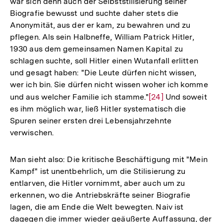
war sich denn auch der Selbststilisierung seiner
Auflösun
Biografie bewusst und suchte daher stets die
der
Anonymität, aus der er kam, zu bewahren und zu
Fußnote
pflegen. Als sein Halbneffe, William Patrick Hitler,
1930 aus dem gemeinsamen Namen Kapital zu
schlagen suchte, soll Hitler einen Wutanfall erlitten
und gesagt haben: "Die Leute dürfen nicht wissen,
wer ich bin. Sie dürfen nicht wissen woher ich komme
und aus welcher Familie ich stamme."
Zur
[24]
Und soweit
es ihm möglich war, ließ Hitler systematisch die
Auflösung
Spuren seiner ersten drei Lebensjahrzehnte
der
verwischen.
Fußnote
Man sieht also: Die kritische Beschäftigung mit "Mein
Kampf" ist unentbehrlich, um die Stilisierung zu
entlarven, die Hitler vornimmt, aber auch um zu
erkennen, wo die Antriebskräfte seiner Biografie
lagen, die am Ende die Welt bewegten. Naiv ist
dagegen die immer wieder geäußerte Auffassung, der