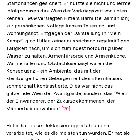
Startchancen gesichert. Er nutzte sie nicht und lernte
infolgedessen das Wien der Vorkriegszeit von unten
kennen. 1909 versiegten Hitlers Barmittel allmählich;
zur persönlichen Notlage kamen Teuerung und
Wohnungsnot. Entgegen der Darstellung in "Mein
Kampf" ging Hitler keiner ausreichend regelmäßigen
Tätigkeit nach, um sich zumindest notdürftig über
Wasser zu halten. Armenfürsorge und Armenküche,
Wärmehallen und Obdachlosenasyl waren die
Konsequenz – ein Ambiente, das mit der
kleinbürgerlichen Geborgenheit des Elternhauses
schmerzhaft kontrastierte. Dies war nicht das
glitzernde Wien der Avantgarde, sondern das "Wien
der Einwanderer, der Zukurzgekommenen, der
Männerheimbewohner".
Zur
[20]
Auflösung
der
Hitler hat diese Deklassierungserfahrung so
Fußnote
verarbeitet, wie es die meisten tun würden. Er hat sie