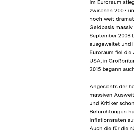
Im Euroraum stieg
zwischen 2007 und
noch weit dramati
Geldbasis massiv 
September 2008 bi
ausgeweitet und 
Euroraum fiel die
USA, in Großbrita
2015 begann auch
Angesichts der h
massiven Ausweitu
und Kritiker scho
Befürchtungen hab
Inflationsraten a
Auch die für die 