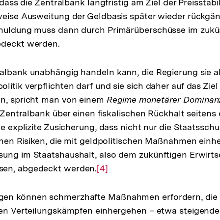
, dass die Zentralbank langfristig am Ziel der Preisstabi
weise Ausweitung der Geldbasis später wieder rückgä
chuldung muss dann durch Primärüberschüsse im zukü
edeckt werden.
albank unabhängig handeln kann, die Regierung sie al
itik verpflichten darf und sie sich daher auf das Ziel 
nn, spricht man von einem
Regime monetärer Dominan
e Zentralbank über einen fiskalischen Rückhalt seitens
ie explizite Zusicherung, dass nicht nur die Staatssch
schen Risiken, die mit geldpolitischen Maßnahmen einhe
sung im Staatshaushalt, also dem zukünftigen Erwirt
sen, abgedeckt werden.
Zur
[4]
Auflösung
der
en können schmerzhafte Maßnahmen erfordern, die 
Fußnote
hen Verteilungskämpfen einhergehen – etwa steigende