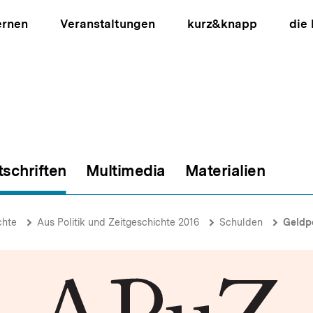
ernen
Veranstaltungen
kurz&knapp
die
tschriften
Multimedia
Materialien
ion
chte
Aus Politik und Zeitgeschichte 2016
Schulden
Geldpoli