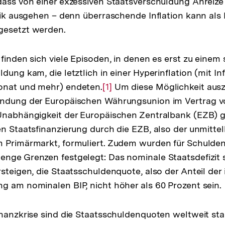
dass von einer exzessiven Staatsverschuldung Anreize 
itik ausgehen – denn überraschende Inflation kann als 
gesetzt werden.
 finden sich viele Episoden, in denen es erst zu einem
dung kam, die letztlich in einer Hyperinflation (mit In
onat und mehr) endeten.
Zur
[1]
Um diese Möglichkeit ausz
ündung der Europäischen Währungsunion im Vertrag v
Auflösung
Unabhängigkeit der Europäischen Zentralbank (EZB) g
der
en Staatsfinanzierung durch die EZB, also der unmitte
Fußnote
m Primärmarkt, formuliert. Zudem wurden für Schulde
nge Grenzen festgelegt: Das nominale Staatsdefizit s
rsteigen, die Staatsschuldenquote, also der Anteil der
g am nominalen BIP, nicht höher als 60 Prozent sein.
inanzkrise sind die Staatsschuldenquoten weltweit sta