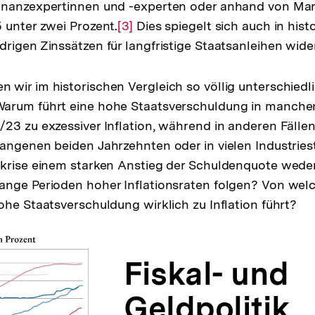
inanzexpertinnen und -experten oder anhand von Mar
 unter zwei Prozent.
Zur
[3]
Dies spiegelt sich auch in hist
rigen Zinssätzen für langfristige Staatsanleihen wider
Auflösung
der
Fußnote
wir im historischen Vergleich so völlig unterschiedl
arum führt eine hohe Staatsverschuldung in manchen
23 zu exzessiver Inflation, während in anderen Fällen
angenen beiden Jahrzehnten oder in vielen Industries
krise einem starken Anstieg der Schuldenquote weder
ange Perioden hoher Inflationsraten folgen? Von wel
ohe Staatsverschuldung wirklich zu Inflation führt?
Fiskal- und
Geldpolitik