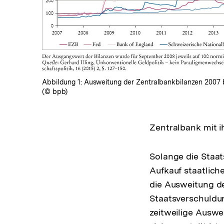
In
Lightbox
öffnen
Abbildung 1: Ausweitung der Zentralbankbilanzen 2007 b
(© bpb)
Zentralbank mit ih
Solange die Staat
Aufkauf staatlich
die Ausweitung de
Staatsverschuldun
zeitweilige Auswe