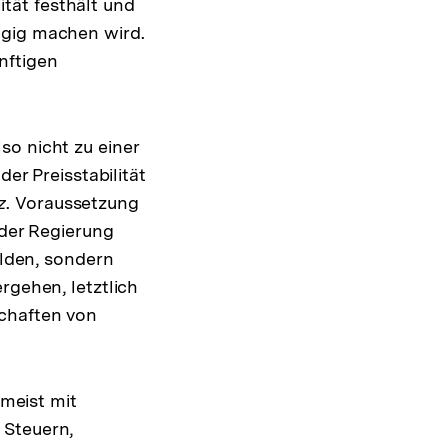
lität festhält und
ngig machen wird.
nftigen
so nicht zu einer
der Preisstabilität
z
. Voraussetzung
 der Regierung
ulden, sondern
rgehen, letztlich
schaften von
meist mit
 Steuern,