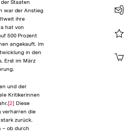
 der Staaten
n war der Anstieg
tweit ihre
Konta
a hat von
0
auf 500 Prozent
Merklist
hen angekauft. Im
ansehen
0
ntwicklung in den
Artik
im
s. Erst im März
Shop-
erung.
Warenko
ansehen
en und der
le Kritikerinnen
ahr.
Zur
[2]
Diese
 verharren die
Auflösung
stark zurück.
der
n – ob durch
Fußnote