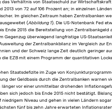
 das Verhältnis von Staatsschuld zur Wirtschaftskraft
 2013 von 72 auf 106 Prozent an; in einzelnen Länder
scher. Im gleichen Zeitraum haben Zentralbanken wel
ausgeweitet (
Abbildung 1
). Die US-Notenbank Fed etw
s Ende 2015 die Bereitstellung von Zentralbankgeld 
im Gegenzug überwiegend langfristige US-Staatsanlei
 Ausweitung der Zentralbankbilanz im Vergleich zur E
nnien und der Schweiz lange Zeit deutlich geringer au
 die EZB mit einem Programm der quantitativen Lock
ohen Staatsdefizite im Zuge von Konjunkturprogramm
ng der Geldbasis durch die Zentralbanken warnen vie
n länger vor einer unmittelbar drohenden Inflationsgef
en sich jedoch bis Ende 2015 nicht bestätigt. Bislang
uf niedrigem Niveau und gehen in vielen Ländern sogar 
nächsten fünf bis zehn Jahre erwarteten Inflationsrate