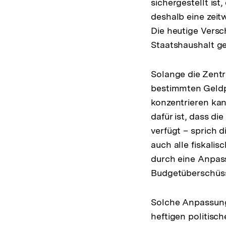
sichergestellt ist
deshalb eine zeit
Die heutige Vers
Staatshaushalt g
Solange die Zentr
bestimmten Geldpol
konzentrieren ka
dafür ist, dass di
verfügt – sprich d
auch alle fiskali
durch eine Anpas
Budgetüberschüs
Solche Anpassung
heftigen politisc