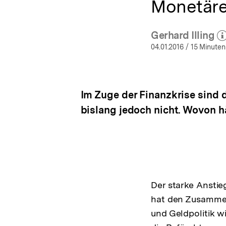
Monetäre
Gerhard Illing
(Mehr z
öf
04.01.2016
/ 15 Minuten
Im Zuge der Finanzkrise sind 
bislang jedoch nicht. Wovon h
Der starke Anstie
hat den Zusammen
und Geldpolitik w