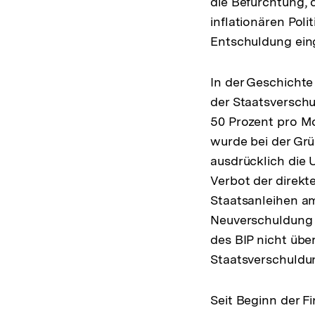
die Befürchtung, 
inflationären Pol
Entschuldung ein
In der Geschichte
der Staatsverschul
50 Prozent pro M
wurde bei der Gr
ausdrücklich die 
Verbot der direkt
Staatsanleihen a
Neuverschuldung e
des BIP nicht übe
Staatsverschuldun
Seit Beginn der F