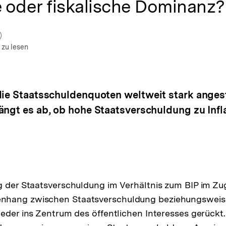
 oder fiskalische Dominanz?
um Autor)
fnen
 zu lesen
die Staatsschuldenquoten weltweit stark angest
ängt es ab, ob hohe Staatsverschuldung zu Infla
g der Staatsverschuldung im Verhältnis zum BIP im Zu
hang zwischen Staatsverschuldung beziehungsweise 
ieder ins Zentrum des öffentlichen Interesses gerückt.