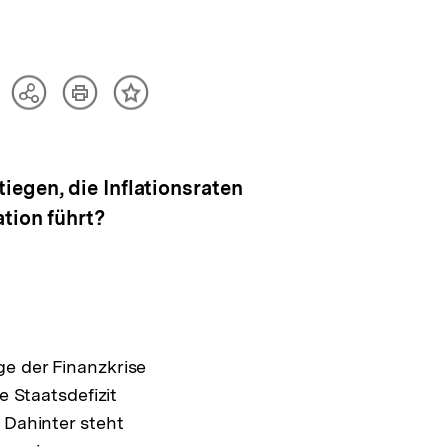
Artikel
Teilen
Inhalt
drucken
Optionen
merken
anzeigen
iegen, die Inflationsraten
tion führt?
ge der Finanzkrise
Staatsdefizit
 Dahinter steht