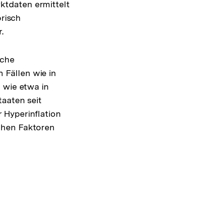
ktdaten ermittelt
orisch
.
iche
 Fällen wie in
 wie etwa in
taaten seit
 Hyperinflation
chen Faktoren