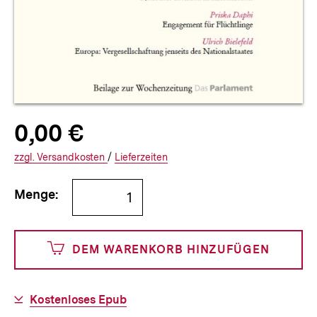
Allgemeine
Produktpreis:
0,00 €
0
zuzüglich
Informationen
€
Versandkosten
Interner
Informationen
zzgl.
zuzüglichen
Versandkosten
/
Interner
Informationen
Lieferzeiten
Link:
zu
Link:
zu
Bestellmenge
und
den
den
Menge:
angeben
0
DEM WARENKORB HINZUFÜGEN
Cents
Download-
Kostenloses Epub