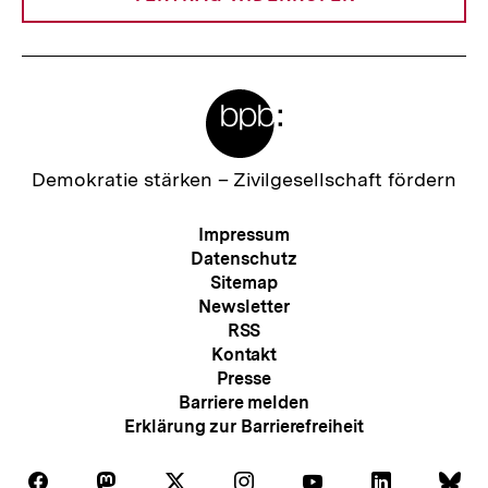
Meta-
Links
Zur
Demokratie stärken –
Zivilgesellschaft fördern
Startseite
der
Meta-
Impressum
bpb
Navigation
Datenschutz
Sitemap
Newsletter
RSS
Kontakt
Presse
Barriere melden
Erklärung zur Barrierefreiheit
Auf
Auf
Auf
Auf
Auf
Auf
Au