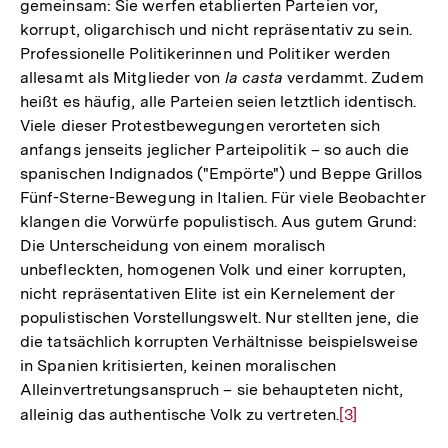
gemeinsam: Sie werfen etablierten Parteien vor,
korrupt, oligarchisch und nicht repräsentativ zu sein.
Professionelle Politikerinnen und Politiker werden
allesamt als Mitglieder von
la casta
verdammt. Zudem
heißt es häufig, alle Parteien seien letztlich identisch.
Viele dieser Protestbewegungen verorteten sich
anfangs jenseits jeglicher Parteipolitik – so auch die
spanischen Indignados ("Empörte") und Beppe Grillos
Fünf-Sterne-Bewegung in Italien. Für viele Beobachter
klangen die Vorwürfe populistisch. Aus gutem Grund:
Die Unterscheidung von einem moralisch
unbefleckten, homogenen Volk und einer korrupten,
nicht repräsentativen Elite ist ein Kernelement der
populistischen Vorstellungswelt. Nur stellten jene, die
die tatsächlich korrupten Verhältnisse beispielsweise
in Spanien kritisierten, keinen moralischen
Alleinvertretungsanspruch – sie behaupteten nicht,
alleinig das authentische Volk zu vertreten.
Zur
[3]
Auflösung