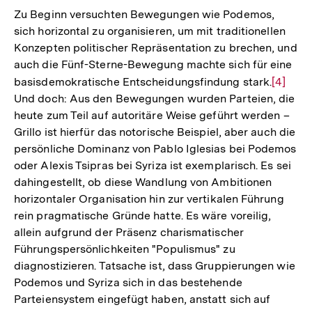
der
Zu Beginn versuchten Bewegungen wie Podemos,
Fußnote
sich horizontal zu organisieren, um mit traditionellen
Konzepten politischer Repräsentation zu brechen, und
auch die Fünf-Sterne-Bewegung machte sich für eine
basisdemokratische Entscheidungsfindung stark.
Zur
[4]
Und doch: Aus den Bewegungen wurden Parteien, die
Auflös
heute zum Teil auf autoritäre Weise geführt werden –
der
Grillo ist hierfür das notorische Beispiel, aber auch die
Fußnot
persönliche Dominanz von Pablo Iglesias bei Podemos
oder Alexis Tsipras bei Syriza ist exemplarisch. Es sei
dahingestellt, ob diese Wandlung von Ambitionen
horizontaler Organisation hin zur vertikalen Führung
rein pragmatische Gründe hatte. Es wäre voreilig,
allein aufgrund der Präsenz charismatischer
Führungspersönlichkeiten "Populismus" zu
diagnostizieren. Tatsache ist, dass Gruppierungen wie
Podemos und Syriza sich in das bestehende
Parteiensystem eingefügt haben, anstatt sich auf