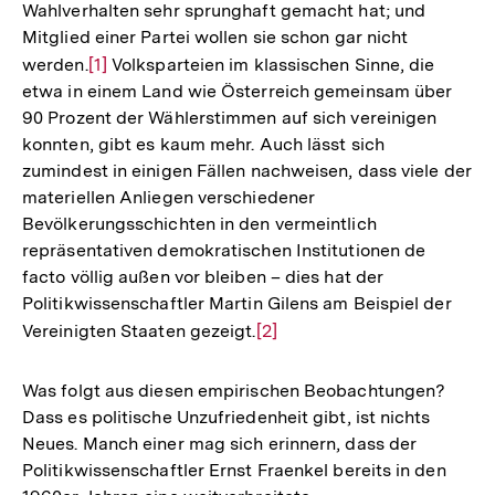
Wahlverhalten sehr sprunghaft gemacht hat; und
Mitglied einer Partei wollen sie schon gar nicht
werden.
Zur
[1]
Volksparteien im klassischen Sinne, die
etwa in einem Land wie Österreich gemeinsam über
Auflösung
90 Prozent der Wählerstimmen auf sich vereinigen
der
konnten, gibt es kaum mehr. Auch lässt sich
Fußnote
zumindest in einigen Fällen nachweisen, dass viele der
materiellen Anliegen verschiedener
Bevölkerungsschichten in den vermeintlich
repräsentativen demokratischen Institutionen de
facto völlig außen vor bleiben – dies hat der
Politikwissenschaftler Martin Gilens am Beispiel der
Vereinigten Staaten gezeigt.
Zur
[2]
Auflösung
der
Was folgt aus diesen empirischen Beobachtungen?
Fußnote
Dass es politische Unzufriedenheit gibt, ist nichts
Neues. Manch einer mag sich erinnern, dass der
Politikwissenschaftler Ernst Fraenkel bereits in den