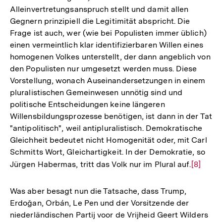
Alleinvertretungsanspruch stellt und damit allen
Gegnern prinzipiell die Legitimität abspricht. Die
Frage ist auch, wer (wie bei Populisten immer üblich)
einen vermeintlich klar identifizierbaren Willen eines
homogenen Volkes unterstellt, der dann angeblich von
den Populisten nur umgesetzt werden muss. Diese
Vorstellung, wonach Auseinandersetzungen in einem
pluralistischen Gemeinwesen unnötig sind und
politische Entscheidungen keine längeren
Willensbildungsprozesse benötigen, ist dann in der Tat
"antipolitisch", weil antipluralistisch. Demokratische
Gleichheit bedeutet nicht Homogenität oder, mit Carl
Schmitts Wort, Gleichartigkeit. In der Demokratie, so
Jürgen Habermas, tritt das Volk nur im Plural auf.
Zur
[8]
Auflösu
der
Was aber besagt nun die Tatsache, dass Trump,
Fußnote
Erdoğan, Orbán, Le Pen und der Vorsitzende der
niederländischen Partij voor de Vrijheid Geert Wilders