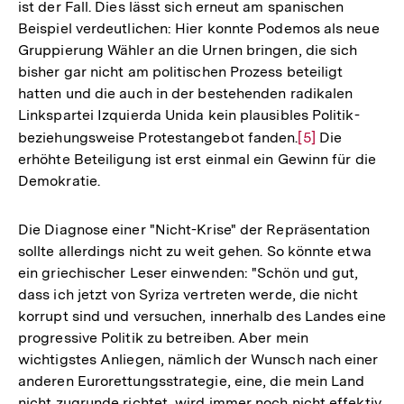
ist der Fall. Dies lässt sich erneut am spanischen
Beispiel verdeutlichen: Hier konnte Podemos als neue
Gruppierung Wähler an die Urnen bringen, die sich
bisher gar nicht am politischen Prozess beteiligt
hatten und die auch in der bestehenden radikalen
Linkspartei Izquierda Unida kein plausibles Politik-
beziehungsweise Protestangebot fanden.
Zur
[5]
Die
erhöhte Beteiligung ist erst einmal ein Gewinn für die
Auflösung
Demokratie.
der
Fußnote
Die Diagnose einer "Nicht-Krise" der Repräsentation
sollte allerdings nicht zu weit gehen. So könnte etwa
ein griechischer Leser einwenden: "Schön und gut,
dass ich jetzt von Syriza vertreten werde, die nicht
korrupt sind und versuchen, innerhalb des Landes eine
progressive Politik zu betreiben. Aber mein
wichtigstes Anliegen, nämlich der Wunsch nach einer
anderen Eurorettungsstrategie, eine, die mein Land
nicht zugrunde richtet, wird immer noch nicht effektiv