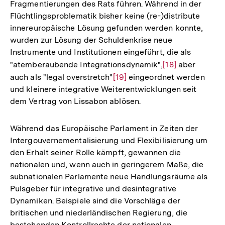
Fragmentierungen des Rats führen. Während in der
Flüchtlingsproblematik bisher keine (re-)distribute
innereuropäische Lösung gefunden werden konnte,
wurden zur Lösung der Schuldenkrise neue
Instrumente und Institutionen eingeführt, die als
"atemberaubende Integrationsdynamik",
Zur
[18]
aber
auch als "legal overstretch"
Zur
[19]
eingeordnet werden
Auflösung
und kleinere integrative Weiterentwicklungen seit
Auflösung
der
dem Vertrag von Lissabon ablösen.
der
Fußnote
Fußnote
Während das Europäische Parlament in Zeiten der
Intergouvernementalisierung und Flexibilisierung um
den Erhalt seiner Rolle kämpft, gewannen die
nationalen und, wenn auch in geringerem Maße, die
subnationalen Parlamente neue Handlungsräume als
Pulsgeber für integrative und desintegrative
Dynamiken. Beispiele sind die Vorschläge der
britischen und niederländischen Regierung, die
bestehenden Kontrollrechte der nationalen