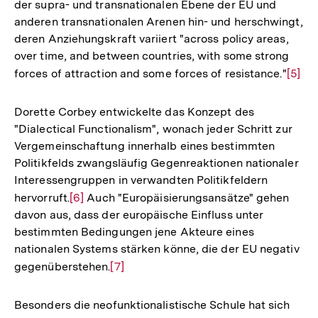
der supra- und transnationalen Ebene der EU und
anderen transnationalen Arenen hin- und herschwingt,
deren Anziehungskraft variiert "across policy areas,
over time, and between countries, with some strong
forces of attraction and some forces of resistance."
Zur
[5]
Auflö
der
Dorette Corbey entwickelte das Konzept des
Fußno
"Dialectical Functionalism", wonach jeder Schritt zur
Vergemeinschaftung innerhalb eines bestimmten
Politikfelds zwangsläufig Gegenreaktionen nationaler
Interessengruppen in verwandten Politikfeldern
hervorruft.
Zur
[6]
Auch "Europäisierungsansätze" gehen
davon aus, dass der europäische Einfluss unter
Auflösung
bestimmten Bedingungen jene Akteure eines
der
nationalen Systems stärken könne, die der EU negativ
Fußnote
gegenüberstehen.
Zur
[7]
Auflösung
der
Besonders die neofunktionalistische Schule hat sich