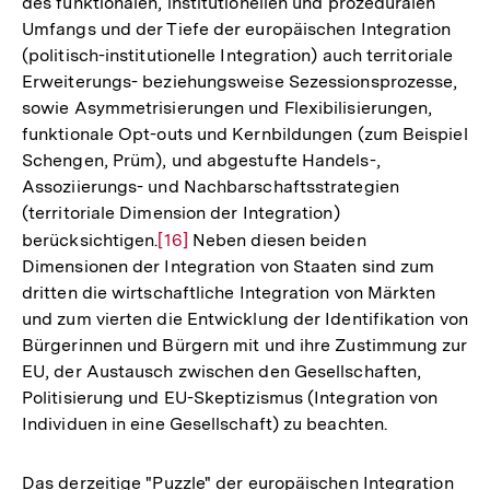
des funktionalen, institutionellen und prozeduralen
Fußnote
Umfangs und der Tiefe der europäischen Integration
(politisch-institutionelle Integration) auch territoriale
Erweiterungs- beziehungsweise Sezessionsprozesse,
sowie Asymmetrisierungen und Flexibilisierungen,
funktionale Opt-outs und Kernbildungen (zum Beispiel
Schengen, Prüm), und abgestufte Handels-,
Assoziierungs- und Nachbarschaftsstrategien
(territoriale Dimension der Integration)
berücksichtigen.
Zur
[16]
Neben diesen beiden
Dimensionen der Integration von Staaten sind zum
Auflösung
dritten die wirtschaftliche Integration von Märkten
der
und zum vierten die Entwicklung der Identifikation von
Fußnote
Bürgerinnen und Bürgern mit und ihre Zustimmung zur
EU, der Austausch zwischen den Gesellschaften,
Politisierung und EU-Skeptizismus (Integration von
Individuen in eine Gesellschaft) zu beachten.
Das derzeitige "Puzzle" der europäischen Integration