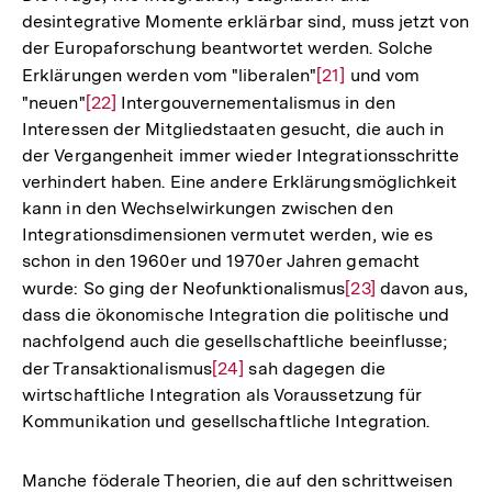
desintegrative Momente erklärbar sind, muss jetzt von
der Europaforschung beantwortet werden. Solche
Erklärungen werden vom "liberalen"
Zur
[21]
und vom
"neuen"
Zur
[22]
Intergouvernementalismus in den
Auflösung
Interessen der Mitgliedstaaten gesucht, die auch in
Auflösung
der
der Vergangenheit immer wieder Integrationsschritte
der
Fußnote
verhindert haben. Eine andere Erklärungsmöglichkeit
Fußnote
kann in den Wechselwirkungen zwischen den
Integrationsdimensionen vermutet werden, wie es
schon in den 1960er und 1970er Jahren gemacht
wurde: So ging der Neofunktionalismus
Zur
[23]
davon aus,
dass die ökonomische Integration die politische und
Auflösung
nachfolgend auch die gesellschaftliche beeinflusse;
der
der Transaktionalismus
Zur
[24]
sah dagegen die
Fußnote
wirtschaftliche Integration als Voraussetzung für
Auflösung
Kommunikation und gesellschaftliche Integration.
der
Fußnote
Zum
Manche föderale Theorien, die auf den schrittweisen
Seite