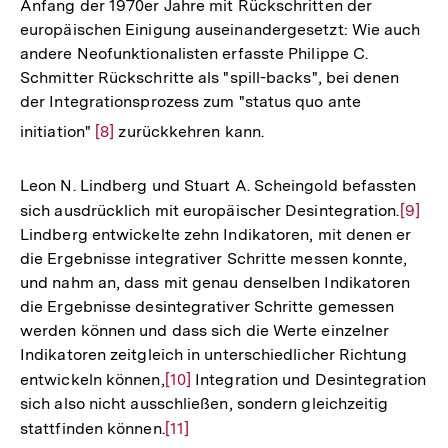
Fußnote
Anfang der 1970er Jahre mit Rückschritten der
europäischen Einigung auseinandergesetzt: Wie auch
andere Neofunktionalisten erfasste Philippe C.
Schmitter Rückschritte als "spill-backs", bei denen
der Integrationsprozess zum "status quo ante
Zur
initiation"
[8]
zurückkehren kann.
Auflösung
der
Leon N. Lindberg und Stuart A. Scheingold befassten
Fußnote
sich ausdrücklich mit europäischer Desintegration.
Zur
[9]
Lindberg entwickelte zehn Indikatoren, mit denen er
Auflö
die Ergebnisse integrativer Schritte messen konnte,
der
und nahm an, dass mit genau denselben Indikatoren
Fußno
die Ergebnisse desintegrativer Schritte gemessen
werden können und dass sich die Werte einzelner
Indikatoren zeitgleich in unterschiedlicher Richtung
entwickeln können,
Zur
[10]
Integration und Desintegration
sich also nicht ausschließen, sondern gleichzeitig
Auflösung
stattfinden können.
Zur
[11]
der