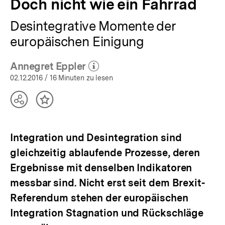
Doch nicht wie ein Fahrrad
Desintegrative Momente der
europäischen Einigung
Annegret Eppler
(Mehr zum Autor)
öffnen
02.12.2016
/ 16 Minuten zu lesen
Teilen
Inhalt
Optionen
merken
anzeigen
Integration und Desintegration sind
gleichzeitig ablaufende Prozesse, deren
Ergebnisse mit denselben Indikatoren
messbar sind. Nicht erst seit dem Brexit-
Referendum stehen der europäischen
Integration Stagnation und Rückschläge