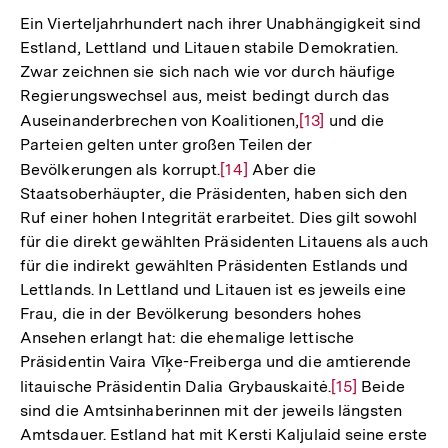
Ein Vierteljahrhundert nach ihrer Unabhängigkeit sind
Estland, Lettland und Litauen stabile Demokratien.
Zwar zeichnen sie sich nach wie vor durch häufige
Regierungswechsel aus, meist bedingt durch das
Auseinanderbrechen von Koalitionen,
Zur
[13]
und die
Parteien gelten unter großen Teilen der
Auflösung
Bevölkerungen als korrupt.
Zur
[14]
Aber die
der
Staatsoberhäupter, die Präsidenten, haben sich den
Auflösung
Fußnote
Ruf einer hohen Integrität erarbeitet. Dies gilt sowohl
der
für die direkt gewählten Präsidenten Litauens als auch
Fußnote
für die indirekt gewählten Präsidenten Estlands und
Lettlands. In Lettland und Litauen ist es jeweils eine
Frau, die in der Bevölkerung besonders hohes
Ansehen erlangt hat: die ehemalige lettische
Präsidentin Vaira Vīķe-Freiberga und die amtierende
litauische Präsidentin Dalia Grybauskaitė.
Zur
[15]
Beide
sind die Amtsinhaberinnen mit der jeweils längsten
Auflösung
Amtsdauer. Estland hat mit Kersti Kaljulaid seine erste
der