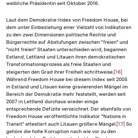
weibliche Präsidentin seit Oktober 2016.
Fußnote
Laut dem Demokratie-Index von Freedom House, bei
dem unter Einbeziehung einer Vielzahl von Indikatoren
zu den zwei Dimensionen politische Rechte und
Bürgerrechte auf Abstufungen zwischen "freien" und
"nicht freien" Staaten unterschieden wird, begannen
Estland, Lettland und Litauen ihren demokratischen
Transformationsprozess als freie Staaten und
steigerten den Grad ihrer Freiheit schrittweise.
Zur
[16]
Während Freedom House bei diesem Index seit 2005
Auflösung
in Estland und Litauen keine gravierenden Mängel im
der
Bereich der Demokratie mehr feststellt, werden seit
Fußnote
2007 in Lettland durchaus wieder einige
entsprechende Defizite verzeichnet. Der ebenfalls von
Freedom House veröffentlichte Indikator "Nations in
Transit" attestiert auch Litauen größere Mängel.
Zur
[17]
So
gehöre die hohe Korruption nach wie vor zu den
Auflösun