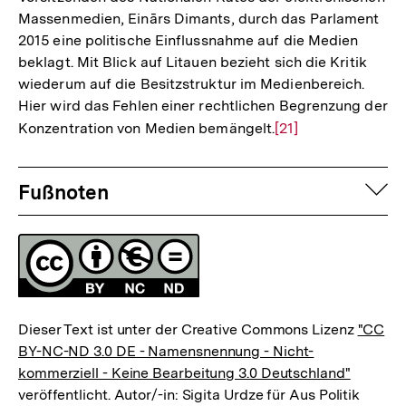
Massenmedien, Einārs Dimants, durch das Parlament
2015 eine politische Einflussnahme auf die Medien
beklagt. Mit Blick auf Litauen bezieht sich die Kritik
wiederum auf die Besitzstruktur im Medienbereich.
Hier wird das Fehlen einer rechtlichen Begrenzung der
Konzentration von Medien bemängelt.
Zur
[21]
Auflösung
Fussnoten
der
auf
Fußnoten
Fußnote
Lizenz
Dieser Text ist unter der Creative Commons Lizenz
"CC
BY-NC-ND 3.0 DE - Namensnennung - Nicht-
kommerziell - Keine Bearbeitung 3.0 Deutschland"
veröffentlicht. Autor/-in: Sigita Urdze für Aus Politik