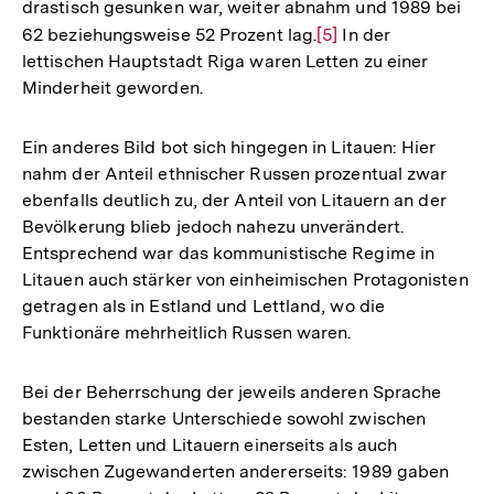
drastisch gesunken war, weiter abnahm und 1989 bei
62 beziehungsweise 52 Prozent lag.
Zur
[5]
In der
lettischen Hauptstadt Riga waren Letten zu einer
Auflösung
Minderheit geworden.
der
Fußnote
Ein anderes Bild bot sich hingegen in Litauen: Hier
nahm der Anteil ethnischer Russen prozentual zwar
ebenfalls deutlich zu, der Anteil von Litauern an der
Bevölkerung blieb jedoch nahezu unverändert.
Entsprechend war das kommunistische Regime in
Litauen auch stärker von einheimischen Protagonisten
getragen als in Estland und Lettland, wo die
Funktionäre mehrheitlich Russen waren.
Bei der Beherrschung der jeweils anderen Sprache
bestanden starke Unterschiede sowohl zwischen
Esten, Letten und Litauern einerseits als auch
zwischen Zugewanderten andererseits: 1989 gaben