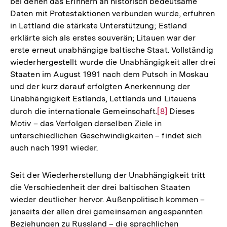
bei denen das Erinnern an historisch bedeutsame
Daten mit Protestaktionen verbunden wurde, erfuhren
in Lettland die stärkste Unterstützung; Estland
erklärte sich als erstes souverän; Litauen war der
erste erneut unabhängige baltische Staat. Vollständig
wiederhergestellt wurde die Unabhängigkeit aller drei
Staaten im August 1991 nach dem Putsch in Moskau
und der kurz darauf erfolgten Anerkennung der
Unabhängigkeit Estlands, Lettlands und Litauens
durch die internationale Gemeinschaft.
Zur
[8]
Dieses
Motiv – das Verfolgen derselben Ziele in
Auflösung
unterschiedlichen Geschwindigkeiten – findet sich
der
auch nach 1991 wieder.
Fußnote
Seit der Wiederherstellung der Unabhängigkeit tritt
die Verschiedenheit der drei baltischen Staaten
wieder deutlicher hervor. Außenpolitisch kommen –
jenseits der allen drei gemeinsamen angespannten
Beziehungen zu Russland – die sprachlichen