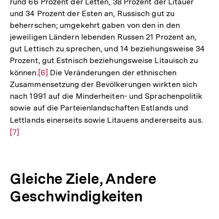
rund 66 Prozent der Letten, 38 Prozent der Litauer
und 34 Prozent der Esten an, Russisch gut zu
beherrschen; umgekehrt gaben von den in den
jeweiligen Ländern lebenden Russen 21 Prozent an,
gut Lettisch zu sprechen, und 14 beziehungsweise 34
Prozent, gut Estnisch beziehungsweise Litauisch zu
können.
Zur
[6]
Die Veränderungen der ethnischen
Zusammensetzung der Bevölkerungen wirkten sich
Auflösung
nach 1991 auf die Minderheiten- und Sprachenpolitik
der
sowie auf die Parteienlandschaften Estlands und
Fußnote
Lettlands einerseits sowie Litauens andererseits aus.
Zur
[7]
Auf
der
Fuß
Gleiche Ziele, Andere
Geschwindigkeiten