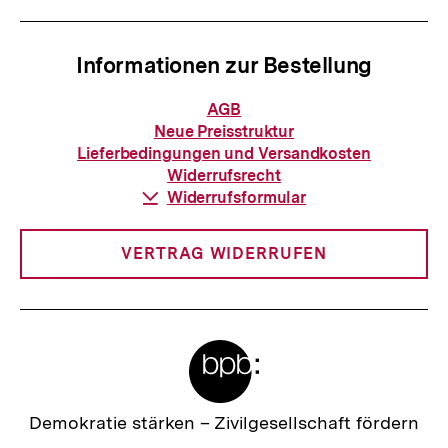
Informationen zur Bestellung
Informationen
AGB
zur
Neue Preisstruktur
Bestellung
Lieferbedingungen und Versandkosten
Widerrufsrecht
Download-
Widerrufsformular
Link:
VERTRAG WIDERRUFEN
Meta-
Links
Zur
Demokratie stärken –
Zivilgesellschaft fördern
Startseite