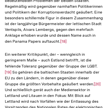
bedeutendsten Problemen der beiden Staaten.
der
Regelmäßig wird gegenüber namhaften Politikerinnen
Fußnote
und Politikern der Korruptionsverdacht geäußert. Eine
besonders schillernde Figur in diesem Zusammenhang
ist der langjährige Bürgermeister der lettischen Stadt
Ventspils, Aivars Lembergs, gegen den mehrfach
Anklage erhoben wurde und dessen Name auch in
den Panama Papers auftaucht.
Zur
[18]
Auflösung
der
Ein weiterer Kritikpunkt, der – wenngleich in
Fußnote
geringerem Maße – auch Estland betrifft, ist die
fehlende Toleranz gegenüber der Gruppe der LGBT.
Zur
[19]
So gehören die baltischen Staaten innerhalb der
Auflö
EU zu den Ländern, in denen gegenüber dieser
der
Gruppe die größten Vorbehalte geäußert werden.
Zur
[20]
Fußn
Und schließlich gerät auch der Mediensektor in
Auflös
Lettland und Litauen in den Fokus: Mit Blick auf
der
Lettland wird nach Vorfällen wie der Entlassung des
Fußnot
Vorsitzenden des Nationalen Rates der elektronischen