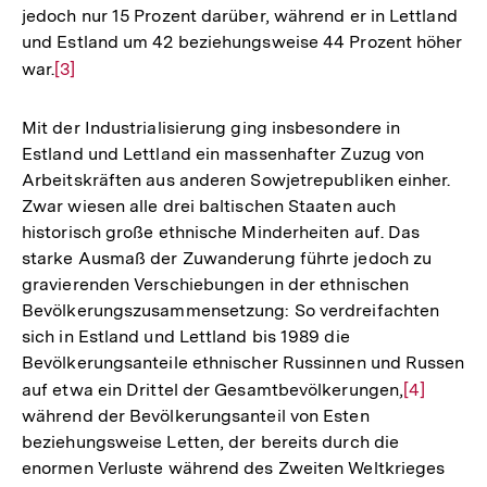
jedoch nur 15 Prozent darüber, während er in Lettland
und Estland um 42 beziehungsweise 44 Prozent höher
war.
Zur
[3]
Auflösung
der
Mit der Industrialisierung ging insbesondere in
Fußnote
Estland und Lettland ein massenhafter Zuzug von
Arbeitskräften aus anderen Sowjetrepubliken einher.
Zwar wiesen alle drei baltischen Staaten auch
historisch große ethnische Minderheiten auf. Das
starke Ausmaß der Zuwanderung führte jedoch zu
gravierenden Verschiebungen in der ethnischen
Bevölkerungszusammensetzung: So verdreifachten
sich in Estland und Lettland bis 1989 die
Bevölkerungsanteile ethnischer Russinnen und Russen
auf etwa ein Drittel der Gesamtbevölkerungen,
Zur
[4]
während der Bevölkerungsanteil von Esten
Auflösung
beziehungsweise Letten, der bereits durch die
der
enormen Verluste während des Zweiten Weltkrieges
Fußnote