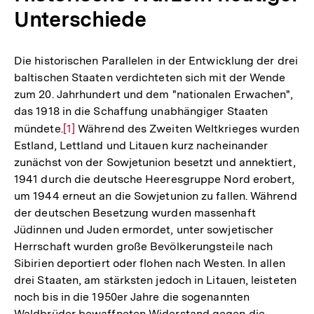
Unterschiede
Die historischen Parallelen in der Entwicklung der drei
baltischen Staaten verdichteten sich mit der Wende
zum 20. Jahrhundert und dem "nationalen Erwachen",
das 1918 in die Schaffung unabhängiger Staaten
mündete.
Zur
[1]
Während des Zweiten Weltkrieges wurden
Estland, Lettland und Litauen kurz nacheinander
Auflösung
zunächst von der Sowjetunion besetzt und annektiert,
der
1941 durch die deutsche Heeresgruppe Nord erobert,
Fußnote
um 1944 erneut an die Sowjetunion zu fallen. Während
der deutschen Besetzung wurden massenhaft
Jüdinnen und Juden ermordet, unter sowjetischer
Herrschaft wurden große Bevölkerungsteile nach
Sibirien deportiert oder flohen nach Westen. In allen
drei Staaten, am stärksten jedoch in Litauen, leisteten
noch bis in die 1950er Jahre die sogenannten
Waldbrüder bewaffneten Widerstand gegen die