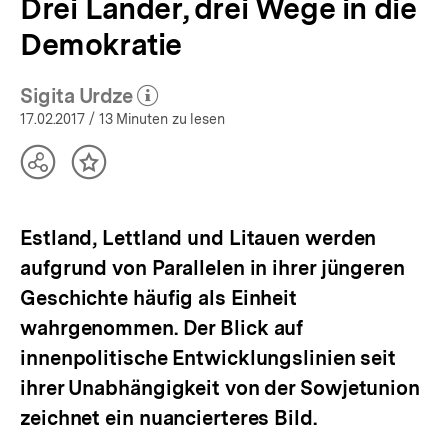
Drei Länder, drei Wege in die
Demokratie
Sigita Urdze
(Mehr zum Autor)
öffnen
17.02.2017
/ 13 Minuten zu lesen
Teilen
Inhalt
Optionen
merken
anzeigen
Estland, Lettland und Litauen werden
aufgrund von Parallelen in ihrer jüngeren
Geschichte häufig als Einheit
wahrgenommen. Der Blick auf
innenpolitische Entwicklungslinien seit
ihrer Unabhängigkeit von der Sowjetunion
zeichnet ein nuancierteres Bild.