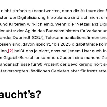
 nicht einfach zu beantworten, denn die Akteure des
ten der Digitalisierung hierzulande sind sich nicht ei
nd Kriterien wirklich einig. Wenn die "Netzallianz Digi
der unter der Ägide des Bundesministers für Verkehr un
exander Dobrindt (CSU), Telekommunikationsfirmen un
sen sind, davon spricht, "bis 2025 gigabitfähige ko
llen,
Zur
[2]
heißt das ja nicht, dass bei jedem User auch I
im Gigabit-Bereich ankommen. Zudem sind manche Za
Auflösung
bandanschlüsse für 90 Prozent der Bevölkerung hört sic
der
nterversorgten ländlichen Gebieten aber für frustrierte
Fußnote
aucht’s?