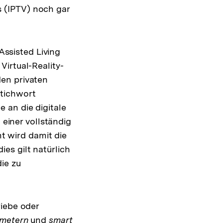
 (IPTV) noch gar
ssisted Living
irtual-Reality-
en privaten
tichwort
 an die digitale
 einer vollständig
mt wird damit die
es gilt natürlich
ie zu
riebe oder
 metern
und
smart