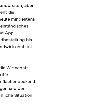
andbreiten, aber
eht die
 heute mindestens
telständisches
nd App-
dbestellung bis
ndwirtschaft ist
die Wirtschaft
iffe
ch flächendeckend
ngen und der
hliche Situation