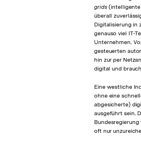
grids
(intelligent
überall zuverläss
Digitalisierung i
genauso viel IT-T
Unternehmen. Vom
gesteuerten auton
hin zur per Netza
digital und brauc
Eine westliche Ind
ohne eine schnell
abgesicherte) dig
ausgeführt sein. 
Bundesregierung v
oft nur unzureich