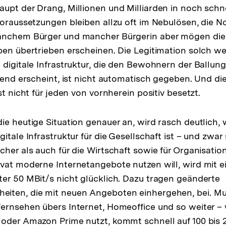
upt der Drang, Millionen und Milliarden in noch schn
Voraussetzungen bleiben allzu oft im Nebulösen, die N
anchem Bürger und mancher Bürgerin aber mögen die
ben übertrieben erscheinen. Die Legitimation solch w
 digitale Infrastruktur, die den Bewohnern der Ballun
hend erscheint, ist nicht automatisch gegeben. Und die
st nicht für jeden von vornherein positiv besetzt.
ie heutige Situation genauer an, wird rasch deutlich, 
itale Infrastruktur für die Gesellschaft ist – und zwar
cher als auch für die Wirtschaft sowie für Organisati
vat moderne Internetangebote nutzen will, wird mit 
er 50 MBit/s nicht glücklich. Dazu tragen geänderte
iten, die mit neuen Angeboten einhergehen, bei. Mu
ernsehen übers Internet, Homeoffice und so weiter – 
oder Amazon Prime nutzt, kommt schnell auf 100 bis 