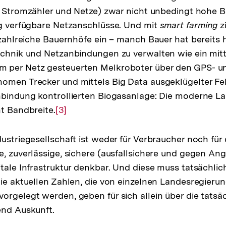
e Stromzähler und Netze) zwar nicht unbedingt hohe B
ig verfügbare Netzanschlüsse. Und mit
smart farming
zi
n zahlreiche Bauernhöfe ein – manch Bauer hat bereits
echnik und Netzanbindungen zu verwalten wie ein mit
 per Netz gesteuerten Melkroboter über den GPS- u
omen Trecker und mittels Big Data ausgeklügelter Fel
nbindung kontrollierten Biogasanlage: Die moderne La
ht Bandbreite.
Zur
[3]
Auflösung
der
ustriegesellschaft ist weder für Verbraucher noch für 
Fußnote
e, zuverlässige, sichere (ausfallsichere und gegen Angr
itale Infrastruktur denkbar. Und diese muss tatsächli
Die aktuellen Zahlen, die von einzelnen Landesregieru
orgelegt werden, geben für sich allein über die tatsäc
end Auskunft.