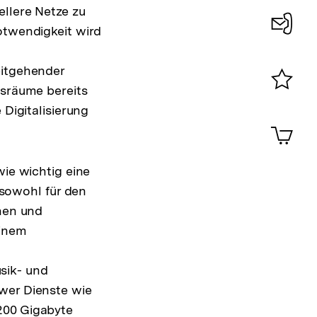
ellere Netze zu
otwendigkeit wird
Konta
0
eitgehender
gsräume bereits
Merklist
 Digitalisierung
ansehen
0
Artik
im
Shop-
wie wichtig eine
Warenko
ansehen
 sowohl für den
onen und
einem
sik- und
wer Dienste wie
200 Gigabyte