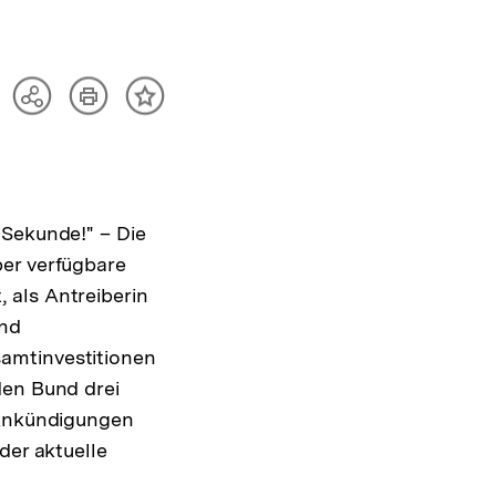
Artikel
Teilen
Inhalt
drucken
Optionen
merken
anzeigen
 Sekunde!" – Die
ber verfügbare
 als Antreiberin
and
amtinvestitionen
den Bund drei
 Ankündigungen
der aktuelle