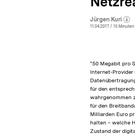
Netzrea
Jürgen Kuri
(Mehr zu
öffn
11.04.2017
/ 15 Minuten
"50 Megabit pro S
Internet-Provider
Datenübertragung
für den entsprech
wahrgenommen zu 
für den Breitband
Milliarden Euro p
halten – welche H
Zustand der digit