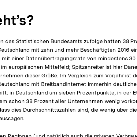
eht’s?
 des Statistischen Bundesamts zufolge hatten 38 Pro
eutschland mit zehn und mehr Beschäftigten 2016 ei
 mit einer Datenübertragungsrate von mindestens 30 
 im europäischen Mittelfeld; Spitzenreiter ist hier Dä
ernehmen dieser Größe. Im Vergleich zum Vorjahr ist de
utschland mit Breitbandinternet immerhin deutlicher
tt: in Deutschland um sieben Prozentpunkte, in der 
em schon 38 Prozent aller Unternehmen wenig vork
dass dies Durchschnittszahlen sind, die wenig über di
 aussagen.
hen Regionen (und natürlich auch die privaten Verbra