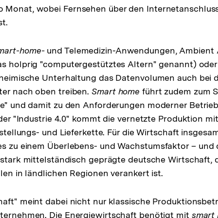
 Monat, wobei Fernsehen über den Internetanschluss
st.
mart-home-
und Telemedizin-Anwendungen, Ambient A
s holprig "computergestütztes Altern" genannt) oder V
e heimische Unterhaltung das Datenvolumen auch bei d
ter nach oben treiben.
Smart home
führt zudem zum S
ge" und damit zu den Anforderungen moderner Betriebe
 der "Industrie 4.0" kommt die vernetzte Produktion mit
rstellungs- und Lieferkette. Für die Wirtschaft insgesa
es zu einem Überlebens- und Wachstumsfaktor – und di
 stark mittelständisch geprägte deutsche Wirtschaft, d
len in ländlichen Regionen verankert ist.
aft" meint dabei nicht nur klassische Produktionsbet
ternehmen. Die Energiewirtschaft benötigt mit
smart