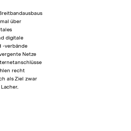
 Breitbandausbaus
nmal über
tales
d digitale
d -verbände
nvergente Netze
nternetanschlüsse
hlen recht
h als Ziel zwar
 Lacher.