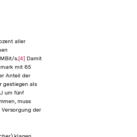
zent aller
nen
MBit/s.
Zur
[4]
Damit
nemark mit 65
Auflösung
r Anteil der
der
 gestiegen als
Fußnote
EU um fünf
ommen, muss
e Versorgung der
ucher) klagen