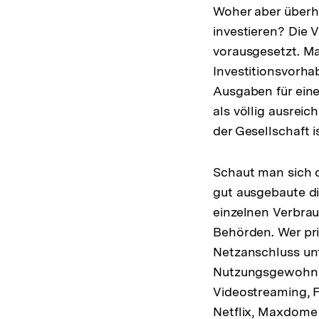
Woher aber überha
investieren? Die 
vorausgesetzt. M
Investitionsvorha
Ausgaben für eine
als völlig ausreic
der Gesellschaft i
Schaut man sich d
gut ausgebaute dig
einzelnen Verbrau
Behörden. Wer pri
Netzanschluss unt
Nutzungsgewohnhe
Videostreaming, F
Netflix, Maxdome 