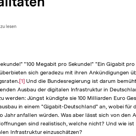
litäten
m Autor)
en
 zu lesen
ekunde!" "100 Megabit pro Sekunde!" "Ein Gigabit pro
 überbieten sich geradezu mit ihren Ankündigungen ü
sraten.
Zur
[1]
Und die Bundesregierung ist darum bemüht,
enden Ausbau der digitalen Infrastruktur in Deutschl
Auflösung
werden: Jüngst kündigte sie 100 Milliarden Euro Ges
der
ausbau in einem "Gigabit-Deutschland" an, wobei für 
Fußnote
ro Jahr anfallen würden. Was aber lässt sich von den
offnungen sind realistisch, welche nicht? Und wie ist 
alen Infrastruktur einzuschätzen?