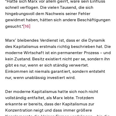
"Hätte sich Marx vor allem geirrt, wäre sein Einfluss
schnell verflogen. Die vielen Tausend, die sich
hingebungsvoll dem Nachweis seiner Fehler
gewidmet haben, hätten sich andere Beschäftigungen
gesucht."
Zur
[16]
Auflösung
der
Marx’ bleibendes Verdienst ist, dass er die Dynamik
Fußnote
des Kapitalismus erstmals richtig beschrieben hat. Die
moderne Wirtschaft ist ein permanenter Prozess – und
kein Zustand. Besitz existiert nicht per se, sondern ihn
gibt es nur, wenn er sich ständig verwertet.
Einkommen ist niemals garantiert, sondern entsteht
nur, wenn unablässig investiert wird.
Der moderne Kapitalismus hatte sich noch nicht
vollständig entfaltet, als Marx lebte. Trotzdem
erkannte er bereits, dass der Kapitalismus zur
Konzentration neigt und dass immer größere