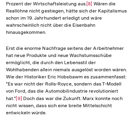
Prozent der Wirtschaftsleistung aus.
Zur
[8]
Wären die
Reallöhne nicht gestiegen, hätte sich der Kapitalismus
Auflösung
schon im 19. Jahrhundert erledigt und wäre
der
wahrscheinlich nicht über die Eisenbahn
Fußnote
hinausgekommen.
Erst die enorme Nachfrage seitens der Arbeitnehmer
hat neue Produkte und neue Wachstumsschübe
ermöglicht, die durch den Lebensstil der
Wohlhabenden allein niemals ausgelöst worden wären.
Wie der Historiker Eric Hobsbawm es zusammenfasst:
"Es war nicht der Rolls-Royce, sondern das T-Modell
von Ford, das die Automobilindustrie revolutioniert
hat."
Zur
[9]
Doch das war die Zukunft. Marx konnte noch
nicht wissen, dass sich eine breite Mittelschicht
Auflösung
entwickeln würde.
der
Fußnote