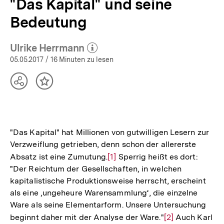
"Das Kapital" und seine
Bedeutung
Ulrike Herrmann
(Mehr zum Autor)
öffnen
05.05.2017
/ 16 Minuten zu lesen
Teilen
Inhalt
Optionen
merken
anzeigen
"Das Kapital" hat Millionen von gutwilligen Lesern zur
Verzweiflung getrieben, denn schon der allererste
Absatz ist eine Zumutung.
Zur
[1]
Sperrig heißt es dort:
"Der Reichtum der Gesellschaften, in welchen
Auflösung
kapitalistische Produktionsweise herrscht, erscheint
der
als eine ‚ungeheure Warensammlung‘, die einzelne
Fußnote
Ware als seine Elementarform. Unsere Untersuchung
beginnt daher mit der Analyse der Ware."
Zur
[2]
Auch Karl