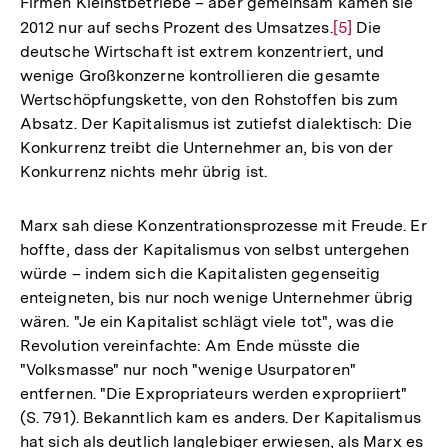
Firmen Kleinstbetriebe – aber gemeinsam kamen sie
2012 nur auf sechs Prozent des Umsatzes.
Zur
[5]
Die
deutsche Wirtschaft ist extrem konzentriert, und
Auflösung
wenige Großkonzerne kontrollieren die gesamte
der
Wertschöpfungskette, von den Rohstoffen bis zum
Fußnote
Absatz. Der Kapitalismus ist zutiefst dialektisch: Die
Konkurrenz treibt die Unternehmer an, bis von der
Konkurrenz nichts mehr übrig ist.
Marx sah diese Konzentrationsprozesse mit Freude. Er
hoffte, dass der Kapitalismus von selbst untergehen
würde – indem sich die Kapitalisten gegenseitig
enteigneten, bis nur noch wenige Unternehmer übrig
wären. "Je ein Kapitalist schlägt viele tot", was die
Revolution vereinfachte: Am Ende müsste die
"Volksmasse" nur noch "wenige Usurpatoren"
entfernen. "Die Expropriateurs werden expropriiert"
(S. 791). Bekanntlich kam es anders. Der Kapitalismus
hat sich als deutlich langlebiger erwiesen, als Marx es