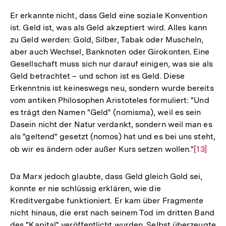
Er erkannte nicht, dass Geld eine soziale Konvention
ist. Geld ist, was als Geld akzeptiert wird. Alles kann
zu Geld werden: Gold, Silber, Tabak oder Muscheln,
aber auch Wechsel, Banknoten oder Girokonten. Eine
Gesellschaft muss sich nur darauf einigen, was sie als
Geld betrachtet – und schon ist es Geld. Diese
Erkenntnis ist keineswegs neu, sondern wurde bereits
vom antiken Philosophen Aristoteles formuliert: "Und
es trägt den Namen "Geld" (nomisma), weil es sein
Dasein nicht der Natur verdankt, sondern weil man es
als "geltend" gesetzt (nomos) hat und es bei uns steht,
ob wir es ändern oder außer Kurs setzen wollen."
Zur
[13]
Auflösu
der
Da Marx jedoch glaubte, dass Geld gleich Gold sei,
Fußnote
konnte er nie schlüssig erklären, wie die
Kreditvergabe funktioniert. Er kam über Fragmente
nicht hinaus, die erst nach seinem Tod im dritten Band
des "Kapital" veröffentlicht wurden. Selbst überzeugte