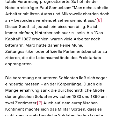
totale Verarmung prognostizierte. So höhnte der
Nobelpreisträger Paul Samuelson: "Man sehe sich die
Arbeiter mit ihren Autos und Mikrowellenherden doch
an – besonders verelendet sehen sie nicht aus."
Zur
[6]
Dieser Spott ist jedoch ein bisschen billig. Es ist
Auflösun
immer einfach, hinterher schlauer zu sein. Als "Das
der
Kapital" 1867 erschien, waren viele Arbeiter noch
Fußnote
bitterarm. Marx hatte daher keine Mühe,
Zeitungsartikel oder offizielle Parlamentsberichte zu
zitieren, die die Lebensumstände des Proletariats
anprangerten.
Die Verarmung der unteren Schichten ließ sich sogar
eindeutig messen – an der Körperlänge. Durch die
Mangelernährung sank die durchschnittliche Größe
der englischen Soldaten zwischen 1830 und 1860 um
zwei Zentimeter.
Zur
[7]
Auch auf dem europäischen
Kontinent machte sich das Militär Sorgen, dass es
Auflösung
nicht genug wehrtaugliche Soldaten finden könnte.
der