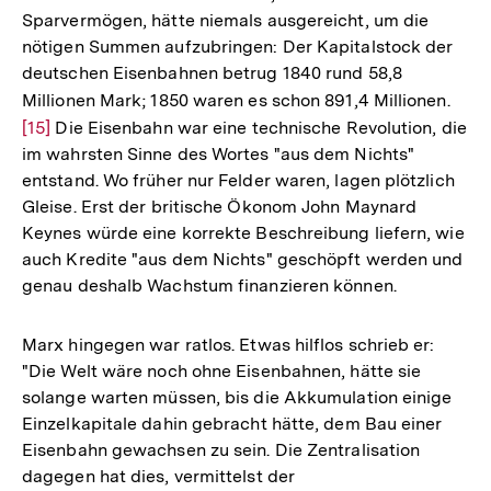
Sparvermögen, hätte niemals ausgereicht, um die
nötigen Summen aufzubringen: Der Kapitalstock der
deutschen Eisenbahnen betrug 1840 rund 58,8
Millionen Mark; 1850 waren es schon 891,4 Millionen.
Zur
[15]
Die Eisenbahn war eine technische Revolution, die
Aufl
im wahrsten Sinne des Wortes "aus dem Nichts"
der
entstand. Wo früher nur Felder waren, lagen plötzlich
Fußn
Gleise. Erst der britische Ökonom John Maynard
Keynes würde eine korrekte Beschreibung liefern, wie
auch Kredite "aus dem Nichts" geschöpft werden und
genau deshalb Wachstum finanzieren können.
Marx hingegen war ratlos. Etwas hilflos schrieb er:
"Die Welt wäre noch ohne Eisenbahnen, hätte sie
solange warten müssen, bis die Akkumulation einige
Einzelkapitale dahin gebracht hätte, dem Bau einer
Eisenbahn gewachsen zu sein. Die Zentralisation
dagegen hat dies, vermittelst der