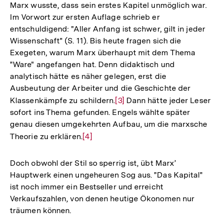
Marx wusste, dass sein erstes Kapitel unmöglich war.
Auflösung
Im Vorwort zur ersten Auflage schrieb er
der
entschuldigend: "Aller Anfang ist schwer, gilt in jeder
Fußnote
Wissenschaft" (S. 11). Bis heute fragen sich die
Exegeten, warum Marx überhaupt mit dem Thema
"Ware" angefangen hat. Denn didaktisch und
analytisch hätte es näher gelegen, erst die
Ausbeutung der Arbeiter und die Geschichte der
Klassenkämpfe zu schildern.
Zur
[3]
Dann hätte jeder Leser
sofort ins Thema gefunden. Engels wählte später
Auflösung
genau diesen umgekehrten Aufbau, um die marxsche
der
Theorie zu erklären.
Zur
[4]
Fußnote
Auflösung
der
Doch obwohl der Stil so sperrig ist, übt Marx’
Fußnote
Hauptwerk einen ungeheuren Sog aus. "Das Kapital"
ist noch immer ein Bestseller und erreicht
Verkaufszahlen, von denen heutige Ökonomen nur
träumen können.