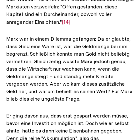
Marxisten verzweifeln: "Offen gestanden, diese
Kapitel sind ein Durcheinander, obwohl voller
anregender Einsichten."
Zur
[14]
Auflösung
der
Marx war in einem Dilemma gefangen: Da er glaubte,
Fußnote
dass Geld eine Ware ist, war die Geldmenge bei ihm
begrenzt. Schließlich konnte man Gold nicht beliebig
vermehren. Gleichzeitig wusste Marx jedoch genau,
dass die Wirtschaft nur wachsen kann, wenn die
Geldmenge steigt – und ständig mehr Kredite
vergeben werden. Aber wo kam dieses zusätzliche
Geld her, und warum behielt es seinen Wert? Für Marx
blieb dies eine ungelöste Frage.
Er ging davon aus, dass erst gespart werden müsse,
bevor eine Investition möglich ist. Doch wie er selbst
ahnte, hätte es dann keine Eisenbahnen gegeben.
Denn die reine "Akkumulation", also das