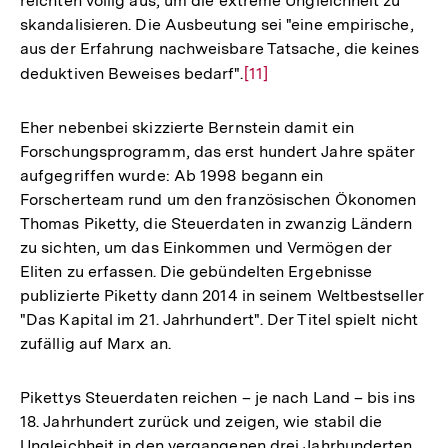
reichten völlig aus, um die extreme Ungleichheit zu
skandalisieren. Die Ausbeutung sei "eine empirische,
aus der Erfahrung nachweisbare Tatsache, die keines
deduktiven Beweises bedarf".
Zur
[11]
Auflösung
der
Eher nebenbei skizzierte Bernstein damit ein
Fußnote
Forschungsprogramm, das erst hundert Jahre später
aufgegriffen wurde: Ab 1998 begann ein
Forscherteam rund um den französischen Ökonomen
Thomas Piketty, die Steuerdaten in zwanzig Ländern
zu sichten, um das Einkommen und Vermögen der
Eliten zu erfassen. Die gebündelten Ergebnisse
publizierte Piketty dann 2014 in seinem Weltbestseller
"Das Kapital im 21. Jahrhundert". Der Titel spielt nicht
zufällig auf Marx an.
Pikettys Steuerdaten reichen – je nach Land – bis ins
18. Jahrhundert zurück und zeigen, wie stabil die
Ungleichheit in den vergangenen drei Jahrhunderten