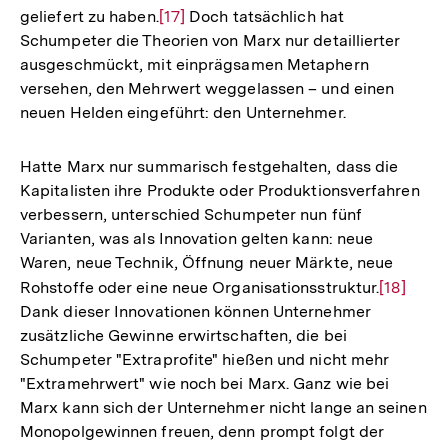
geliefert zu haben.
Zur
[17]
Doch tatsächlich hat
Schumpeter die Theorien von Marx nur detaillierter
Auflösung
ausgeschmückt, mit einprägsamen Metaphern
der
versehen, den Mehrwert weggelassen – und einen
Fußnote
neuen Helden eingeführt: den Unternehmer.
Hatte Marx nur summarisch festgehalten, dass die
Kapitalisten ihre Produkte oder Produktionsverfahren
verbessern, unterschied Schumpeter nun fünf
Varianten, was als Innovation gelten kann: neue
Waren, neue Technik, Öffnung neuer Märkte, neue
Rohstoffe oder eine neue Organisationsstruktur.
Zur
[18]
Dank dieser Innovationen können Unternehmer
Auflösun
zusätzliche Gewinne erwirtschaften, die bei
der
Schumpeter "Extraprofite" hießen und nicht mehr
Fußnote
"Extramehrwert" wie noch bei Marx. Ganz wie bei
Marx kann sich der Unternehmer nicht lange an seinen
Monopolgewinnen freuen, denn prompt folgt der