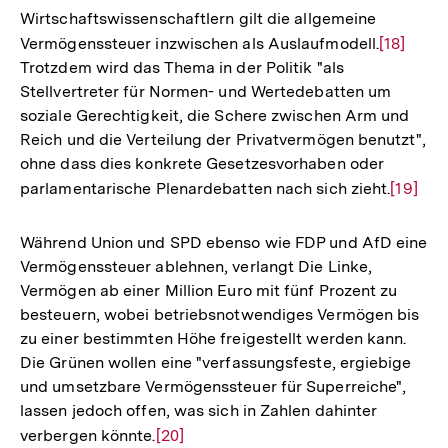
Wirtschaftswissenschaftlern gilt die allgemeine
Vermögenssteuer inzwischen als Auslaufmodell.
Zur
[18]
Trotzdem wird das Thema in der Politik "als
Auflösun
Stellvertreter für Normen- und Wertedebatten um
der
soziale Gerechtigkeit, die Schere zwischen Arm und
Fußnote
Reich und die Verteilung der Privatvermögen benutzt",
ohne dass dies konkrete Gesetzesvorhaben oder
parlamentarische Plenardebatten nach sich zieht.
Zur
[19]
Auflös
der
Während Union und SPD ebenso wie FDP und AfD eine
Fußnot
Vermögenssteuer ablehnen, verlangt Die Linke,
Vermögen ab einer Million Euro mit fünf Prozent zu
besteuern, wobei betriebsnotwendiges Vermögen bis
zu einer bestimmten Höhe freigestellt werden kann.
Die Grünen wollen eine "verfassungsfeste, ergiebige
und umsetzbare Vermögenssteuer für Superreiche",
lassen jedoch offen, was sich in Zahlen dahinter
verbergen könnte.
Zur
[20]