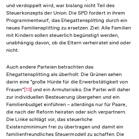
und verdoppelt wird, war bislang nicht Teil des
Steuerkonzepts der Union. Die SPD fordert in ihrem
Programmentwurf, das Ehegattensplitting durch ein
neues Familiensplitting zu ersetzen. Ziel: Alle Familien
mit Kindern sollen steuerlich begünstigt werden,
unabhängig davon, ob die Eltern verheiratet sind oder
nicht.
Auch andere Parteien betrachten das
Ehegattensplitting als überholt: Die Grünen sehen
darin eine "große Hürde für die Erwerbstätigkeit von
Frauen"
Zur
[13]
und ein Armutsrisiko. Die Partei will daher
zur individuellen Besteuerung übergehen und ein
Auflösung
Familienbudget einführen – allerdings nur für Paare,
der
die nach der Reform heiraten oder sich verpartnern.
Fußnote
Die Linke schlägt vor, das steuerliche
Existenzminimum frei zu übertragen und damit ein
familienfreundliches Steuermodell zu schaffen. Die