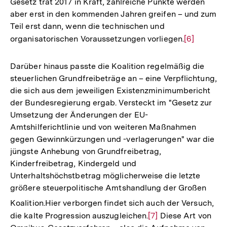
Gesetz trat 2017 in Kraft, zahlreiche Punkte werden
aber erst in den kommenden Jahren greifen – und zum
Teil erst dann, wenn die technischen und
organisatorischen Voraussetzungen vorliegen.
Zur
[6]
Auflösung
der
Darüber hinaus passte die Koalition regelmäßig die
Fußnote
steuerlichen Grundfreibeträge an – eine Verpflichtung,
die sich aus dem jeweiligen Existenzminimumbericht
der Bundesregierung ergab. Versteckt im "Gesetz zur
Umsetzung der Änderungen der EU-
Amtshilferichtlinie und von weiteren Maßnahmen
gegen Gewinnkürzungen und -verlagerungen" war die
jüngste Anhebung von Grundfreibetrag,
Kinderfreibetrag, Kindergeld und
Unterhaltshöchstbetrag möglicherweise die letzte
größere steuerpolitische Amtshandlung der Großen
Koalition.
Hier verborgen findet sich auch der Versuch,
die kalte Progression auszugleichen.
Zur
[7]
Diese Art von