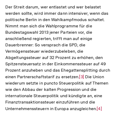
Der Streit darum, wer entlastet und wer belastet
werden sollte, wird immer dann intensiver, wenn das
politische Berlin in den Wahlkampfmodus schaltet.
Nimmt man sich die Wahlprogramme für die
Bundestagswahl 2013 jener Parteien vor, die
anschließend regierten, trifft man auf einige
Dauerbrenner: So versprach die SPD, die
Vermögenssteuer wiederzubeleben, die
Abgeltungssteuer auf 32 Prozent zu erhöhen, den
Spitzensteuersatz in der Einkommenssteuer auf 49
Prozent anzuheben und das Ehegattensplitting durch
einen Partnerschaftstarif zu ersetzen.
Zur
[3]
Die Union
wiederum setzte in puncto Steuerpolitik auf Themen
Auflösung
wie den Abbau der kalten Progression und die
der
internationale Steuerpolitik und kündigte an, eine
Fußnote
Finanztransaktionssteuer einzuführen und die
Unternehmenssteuern in Europa anzugleichen.
Zur
[4]
Auflösung