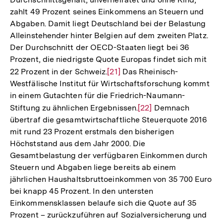
zahlt 49 Prozent seines Einkommens an Steuern und
Abgaben. Damit liegt Deutschland bei der Belastung
Alleinstehender hinter Belgien auf dem zweiten Platz.
Der Durchschnitt der OECD-Staaten liegt bei 36
Prozent, die niedrigste Quote Europas findet sich mit
22 Prozent in der Schweiz.
Zur
[21]
Das Rheinisch-
Westfälische Institut für Wirtschaftsforschung kommt
Auflösung
in einem Gutachten für die Friedrich-Naumann-
der
Stiftung zu ähnlichen Ergebnissen.
Zur
[22]
Demnach
Fußnote
übertraf die gesamtwirtschaftliche Steuerquote 2016
Auflösung
mit rund 23 Prozent erstmals den bisherigen
der
Höchststand aus dem Jahr 2000. Die
Fußnote
Gesamtbelastung der verfügbaren Einkommen durch
Steuern und Abgaben liege bereits ab einem
jährlichen Haushaltsbruttoeinkommen von 35 700 Euro
bei knapp 45 Prozent. In den untersten
Einkommensklassen belaufe sich die Quote auf 35
Prozent – zurückzuführen auf Sozialversicherung und