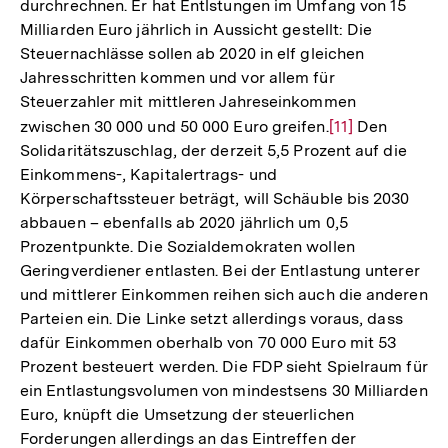
durchrechnen. Er hat Entlstungen im Umfang von 15
Milliarden Euro jährlich in Aussicht gestellt: Die
Steuernachlässe sollen ab 2020 in elf gleichen
Jahresschritten kommen und vor allem für
Steuerzahler mit mittleren Jahreseinkommen
zwischen 30 000 und 50 000 Euro greifen.
Zur
[11]
Den
Solidaritätszuschlag, der derzeit 5,5 Prozent auf die
Auflösung
Einkommens-, Kapitalertrags- und
der
Körperschaftssteuer beträgt, will Schäuble bis 2030
Fußnote
abbauen – ebenfalls ab 2020 jährlich um 0,5
Prozentpunkte. Die Sozialdemokraten wollen
Geringverdiener entlasten. Bei der Entlastung unterer
und mittlerer Einkommen reihen sich auch die anderen
Parteien ein. Die Linke setzt allerdings voraus, dass
dafür Einkommen oberhalb von 70 000 Euro mit 53
Prozent besteuert werden. Die FDP sieht Spielraum für
ein Entlastungsvolumen von mindestsens 30 Milliarden
Euro, knüpft die Umsetzung der steuerlichen
Forderungen allerdings an das Eintreffen der