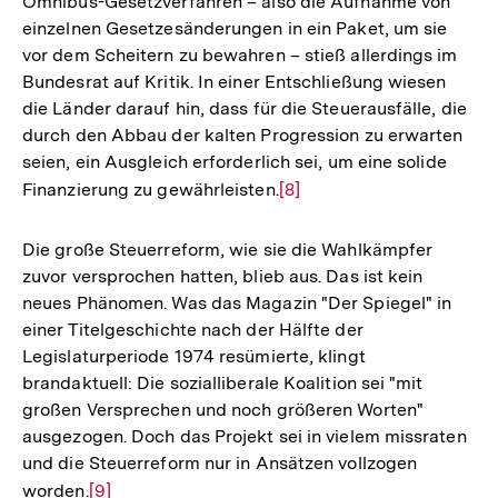
Omnibus-Gesetzverfahren – also die Aufnahme von
Auflösung
einzelnen Gesetzesänderungen in ein Paket, um sie
der
vor dem Scheitern zu bewahren – stieß allerdings im
Fußnote
Bundesrat auf Kritik. In einer Entschließung wiesen
die Länder darauf hin, dass für die Steuerausfälle, die
durch den Abbau der kalten Progression zu erwarten
seien, ein Ausgleich erforderlich sei, um eine solide
Finanzierung zu gewährleisten.
Zur
[8]
Auflösung
der
Die große Steuerreform, wie sie die Wahlkämpfer
Fußnote
zuvor versprochen hatten, blieb aus. Das ist kein
neues Phänomen. Was das Magazin "Der Spiegel" in
einer Titelgeschichte nach der Hälfte der
Legislaturperiode 1974 resümierte, klingt
brandaktuell: Die sozialliberale Koalition sei "mit
großen Versprechen und noch größeren Worten"
ausgezogen. Doch das Projekt sei in vielem missraten
und die Steuerreform nur in Ansätzen vollzogen
worden.
Zur
[9]