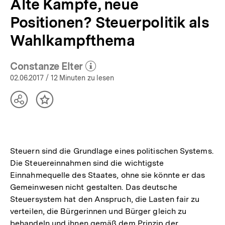
Alte Kämpfe, neue
Positionen? Steuerpolitik als
Wahlkampfthema
Constanze Elter
(Mehr zum Autor)
öffnen
02.06.2017
/ 12 Minuten zu lesen
Teilen
Inhalt
Optionen
merken
anzeigen
Steuern sind die Grundlage eines politischen Systems.
Die Steuereinnahmen sind die wichtigste
Einnahmequelle des Staates, ohne sie könnte er das
Gemeinwesen nicht gestalten. Das deutsche
Steuersystem hat den Anspruch, die Lasten fair zu
verteilen, die Bürgerinnen und Bürger gleich zu
behandeln und ihnen gemäß dem Prinzip der