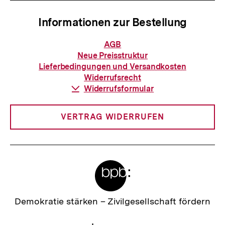
Informationen zur Bestellung
Informationen
AGB
zur
Neue Preisstruktur
Bestellung
Lieferbedingungen und Versandkosten
Widerrufsrecht
Download-
Widerrufsformular
Link:
VERTRAG WIDERRUFEN
Meta-
Links
Zur
Demokratie stärken –
Zivilgesellschaft fördern
Startseite
der