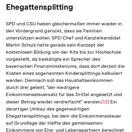
Ehegattensplitting
SPD und CSU haben gleichermaßen immer wieder in
den Vordergrund gerückt, dass sie Familien
unterstützen wollen. SPD-Chef und Kanzlerkandidat
Martin Schulz hatte gerade sein Konzept der
kostenlosen Bildung von der Kita bis zur Hochschule
vorgestellt, da bestätigte ein Sprecher des
bayerischen Finanzministeriums, dass dort derzeit die
Kosten eines sogenannten Kindersplittings kalkuliert
werden. Demnach soll das Haushaltseinkommen
durch drei geteilt, "der niedrigere
Einkommenssteuersatz für das Drittel angesetzt und
dieser Betrag wieder verdreifacht" werden.
Zur
[12]
Ein
derartiger Umbau des gegenwärtigen
Auflösung
Ehegattensplittings, bei dem die Einkommenssteuer
der
auf Grundlage der Hälfte des gemeinsamen
Fußnote
Einkommens von Ehe- und Lebenspartnern berechnet