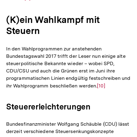
Auflösung
der
(K)ein Wahlkampf mit
Fußnote
Steuern
In den Wahlprogrammen zur anstehenden
Bundestagswahl 2017 trifft der Leser nun einige alte
steuerpolitische Bekannte wieder – wobei SPD,
CDU/CSU und auch die Grünen erst im Juni ihre
programmatischen Linien endgültig festschreiben und
ihr Wahlprogramm beschließen werden.
Zur
[10]
Auflösung
der
Steuererleichterungen
Fußnote
Bundesfinanzminister Wolfgang Schäuble (CDU) lässt
derzeit verschiedene Steuersenkungskonzepte