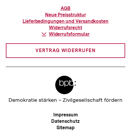
Informationen
AGB
zur
Neue Preisstruktur
Bestellung
Lieferbedingungen und Versandkosten
Widerrufsrecht
Download-
Widerrufsformular
Link:
VERTRAG WIDERRUFEN
Meta-
Links
Zur
Demokratie stärken –
Zivilgesellschaft fördern
Startseite
der
Meta-
Impressum
bpb
Navigation
Datenschutz
Sitemap