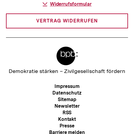
Download-
Widerrufsformular
Link:
VERTRAG WIDERRUFEN
Meta-
Links
Zur
Demokratie stärken –
Zivilgesellschaft fördern
Startseite
der
Meta-
Impressum
bpb
Navigation
Datenschutz
Sitemap
Newsletter
RSS
Kontakt
Presse
Barriere melden