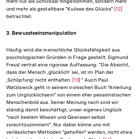
mehr nur als Schicksal hingenommen, sondern mehr
und mehr als gestaltbare "Kulisse des Glücks"
Zur
[12]
betrachtet.
Auflösung
der
Fußnote
3. Bewusstseinsmanipulation
Häufig wird die menschliche Glücksfähigkeit aus
psychologischen Gründen in Frage gestellt. Sigmund
Freud vertrat eine rigorose Auffassung: "Die Absicht,
dass der Mensch ,glücklich' sei, ist im Plan der
,Schöpfung' nicht enthalten.
Zur
[13]
" Auch Paul
Watzlawick geht in seinem ironischen Buch "Anleitung
Auflösung
zum Unglücklichsein" von einem eher pessimistischen
der
Menschenbild aus. Seiner Meinung nach sind wir
Fußnote
ständig damit beschäftigt, unser eigenes Unglück
"nach bestem Wissen und Gewissen selbst
zurechtzuzimmern". Nur dabei könne uns mit
verlässlichen Methoden "geholfen" werden, nicht etwa