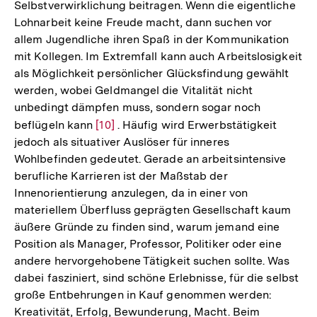
Selbstverwirklichung beitragen. Wenn die eigentliche
Lohnarbeit keine Freude macht, dann suchen vor
allem Jugendliche ihren Spaß in der Kommunikation
mit Kollegen. Im Extremfall kann auch Arbeitslosigkeit
als Möglichkeit persönlicher Glücksfindung gewählt
werden, wobei Geldmangel die Vitalität nicht
unbedingt dämpfen muss, sondern sogar noch
beflügeln kann
Zur
[10]
. Häufig wird Erwerbstätigkeit
jedoch als situativer Auslöser für inneres
Auflösung
Wohlbefinden gedeutet. Gerade an arbeitsintensive
der
berufliche Karrieren ist der Maßstab der
Fußnote
Innenorientierung anzulegen, da in einer von
materiellem Überfluss geprägten Gesellschaft kaum
äußere Gründe zu finden sind, warum jemand eine
Position als Manager, Professor, Politiker oder eine
andere hervorgehobene Tätigkeit suchen sollte. Was
dabei fasziniert, sind schöne Erlebnisse, für die selbst
große Entbehrungen in Kauf genommen werden:
Kreativität, Erfolg, Bewunderung, Macht. Beim