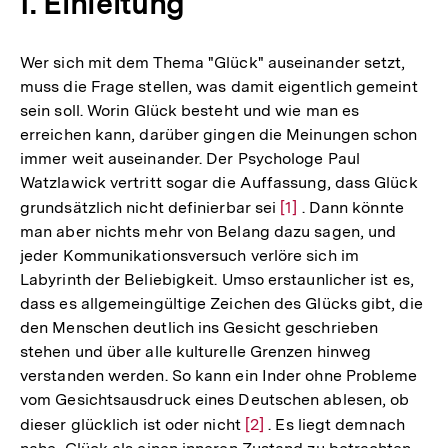
I. Einleitung
Wer sich mit dem Thema "Glück" auseinander setzt,
muss die Frage stellen, was damit eigentlich gemeint
sein soll. Worin Glück besteht und wie man es
erreichen kann, darüber gingen die Meinungen schon
immer weit auseinander. Der Psychologe Paul
Watzlawick vertritt sogar die Auffassung, dass Glück
grundsätzlich nicht definierbar sei
Zur
[1]
. Dann könnte
man aber nichts mehr von Belang dazu sagen, und
Auflösung
jeder Kommunikationsversuch verlöre sich im
der
Labyrinth der Beliebigkeit. Umso erstaunlicher ist es,
Fußnote
dass es allgemeingültige Zeichen des Glücks gibt, die
den Menschen deutlich ins Gesicht geschrieben
stehen und über alle kulturelle Grenzen hinweg
verstanden werden. So kann ein Inder ohne Probleme
vom Gesichtsausdruck eines Deutschen ablesen, ob
dieser glücklich ist oder nicht
Zur
[2]
. Es liegt demnach