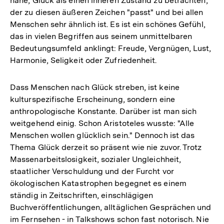
nahe, Glück als einen inneren Zustand zu betrachten,
Auflösung
der zu diesen äußeren Zeichen "passt" und bei allen
der
Menschen sehr ähnlich ist. Es ist ein schönes Gefühl,
Fußnote
das in vielen Begriffen aus seinem unmittelbaren
Bedeutungsumfeld anklingt: Freude, Vergnügen, Lust,
Harmonie, Seligkeit oder Zufriedenheit.
Dass Menschen nach Glück streben, ist keine
kulturspezifische Erscheinung, sondern eine
anthropologische Konstante. Darüber ist man sich
weitgehend einig. Schon Aristoteles wusste: "Alle
Menschen wollen glücklich sein." Dennoch ist das
Thema Glück derzeit so präsent wie nie zuvor. Trotz
Massenarbeitslosigkeit, sozialer Ungleichheit,
staatlicher Verschuldung und der Furcht vor
ökologischen Katastrophen begegnet es einem
ständig in Zeitschriften, einschlägigen
Buchveröffentlichungen, alltäglichen Gesprächen und
im Fernsehen - in Talkshows schon fast notorisch. Nie