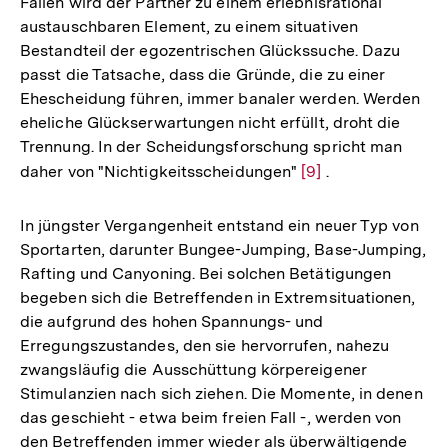
Fällen wird der Partner zu einem erlebnisrational
austauschbaren Element, zu einem situativen
Bestandteil der egozentrischen Glückssuche. Dazu
passt die Tatsache, dass die Gründe, die zu einer
Ehescheidung führen, immer banaler werden. Werden
eheliche Glückserwartungen nicht erfüllt, droht die
Trennung. In der Scheidungsforschung spricht man
daher von "Nichtigkeitsscheidungen"
Zur
[9]
.
Auflösung
der
In jüngster Vergangenheit entstand ein neuer Typ von
Fußnote
Sportarten, darunter Bungee-Jumping, Base-Jumping,
Rafting und Canyoning. Bei solchen Betätigungen
begeben sich die Betreffenden in Extremsituationen,
die aufgrund des hohen Spannungs- und
Erregungszustandes, den sie hervorrufen, nahezu
zwangsläufig die Ausschüttung körpereigener
Stimulanzien nach sich ziehen. Die Momente, in denen
das geschieht - etwa beim freien Fall -, werden von
den Betreffenden immer wieder als überwältigende