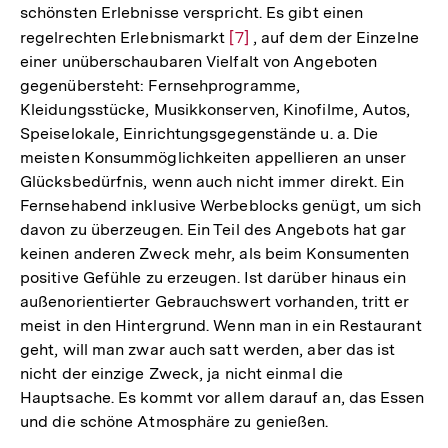
schönsten Erlebnisse verspricht. Es gibt einen
regelrechten Erlebnismarkt
Zur
[7]
, auf dem der Einzelne
einer unüberschaubaren Vielfalt von Angeboten
Auflösung
gegenübersteht: Fernsehprogramme,
der
Kleidungsstücke, Musikkonserven, Kinofilme, Autos,
Fußnote
Speiselokale, Einrichtungsgegenstände u. a. Die
meisten Konsummöglichkeiten appellieren an unser
Glücksbedürfnis, wenn auch nicht immer direkt. Ein
Fernsehabend inklusive Werbeblocks genügt, um sich
davon zu überzeugen. Ein Teil des Angebots hat gar
keinen anderen Zweck mehr, als beim Konsumenten
positive Gefühle zu erzeugen. Ist darüber hinaus ein
außenorientierter Gebrauchswert vorhanden, tritt er
meist in den Hintergrund. Wenn man in ein Restaurant
geht, will man zwar auch satt werden, aber das ist
nicht der einzige Zweck, ja nicht einmal die
Hauptsache. Es kommt vor allem darauf an, das Essen
und die schöne Atmosphäre zu genießen.