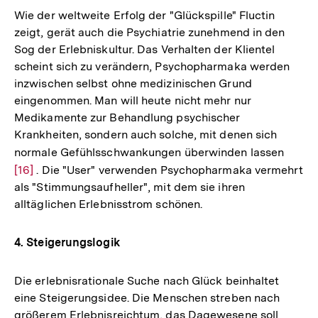
Wie der weltweite Erfolg der "Glückspille" Fluctin
zeigt, gerät auch die Psychiatrie zunehmend in den
Sog der Erlebniskultur. Das Verhalten der Klientel
scheint sich zu verändern, Psychopharmaka werden
inzwischen selbst ohne medizinischen Grund
eingenommen. Man will heute nicht mehr nur
Medikamente zur Behandlung psychischer
Krankheiten, sondern auch solche, mit denen sich
normale Gefühlsschwankungen überwinden lassen
Zur
[16]
. Die "User" verwenden Psychopharmaka vermehrt
Auflö
als "Stimmungsaufheller", mit dem sie ihren
der
alltäglichen Erlebnisstrom schönen.
Fußno
4. Steigerungslogik
Die erlebnisrationale Suche nach Glück beinhaltet
eine Steigerungsidee. Die Menschen streben nach
größerem Erlebnisreichtum, das Dagewesene soll