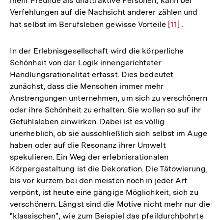
mehr Freunde als unattraktive Personen, kann bei
Verfehlungen auf die Nachsicht anderer zählen und
hat selbst im Berufsleben gewisse Vorteile
Zur
[11]
.
Auflösung
der
In der Erlebnisgesellschaft wird die körperliche
Fußnote
Schönheit von der Logik innengerichteter
Handlungsrationalität erfasst. Dies bedeutet
zunächst, dass die Menschen immer mehr
Anstrengungen unternehmen, um sich zu verschönern
oder ihre Schönheit zu erhalten. Sie wollen so auf ihr
Gefühlsleben einwirken. Dabei ist es völlig
unerheblich, ob sie ausschließlich sich selbst im Auge
haben oder auf die Resonanz ihrer Umwelt
spekulieren. Ein Weg der erlebnisrationalen
Körpergestaltung ist die Dekoration. Die Tätowierung,
bis vor kurzem bei den meisten noch in jeder Art
verpönt, ist heute eine gängige Möglichkeit, sich zu
verschönern. Längst sind die Motive nicht mehr nur die
"klassischen", wie zum Beispiel das pfeildurchbohrte