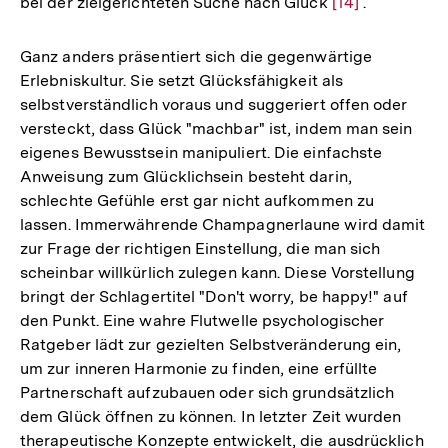
bei der zielgerichteten Suche nach Glück
Zur
[14]
.
Auflösung
der
Ganz anders präsentiert sich die gegenwärtige
Fußnote
Erlebniskultur. Sie setzt Glücksfähigkeit als
selbstverständlich voraus und suggeriert offen oder
versteckt, dass Glück "machbar" ist, indem man sein
eigenes Bewusstsein manipuliert. Die einfachste
Anweisung zum Glücklichsein besteht darin,
schlechte Gefühle erst gar nicht aufkommen zu
lassen. Immerwährende Champagnerlaune wird damit
zur Frage der richtigen Einstellung, die man sich
scheinbar willkürlich zulegen kann. Diese Vorstellung
bringt der Schlagertitel "Don't worry, be happy!" auf
den Punkt. Eine wahre Flutwelle psychologischer
Ratgeber lädt zur gezielten Selbstveränderung ein,
um zur inneren Harmonie zu finden, eine erfüllte
Partnerschaft aufzubauen oder sich grundsätzlich
dem Glück öffnen zu können. In letzter Zeit wurden
therapeutische Konzepte entwickelt, die ausdrücklich