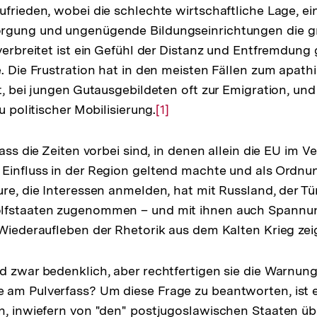
ufrieden, wobei die schlechte wirtschaftliche Lage, e
rgung und ungenügende Bildungseinrichtungen die g
 verbreitet ist ein Gefühl der Distanz und Entfremdung
e. Die Frustration hat in den meisten Fällen zum apat
t, bei jungen Gutausgebildeten oft zur Emigration, und
zu politischer Mobilisierung.
Zur
[1]
Auflösung
der
dass die Zeiten vorbei sind, in denen allein die EU im V
Fußnote
Einfluss in der Region geltend machte und als Ordnu
ure, die Interessen anmelden, hat mit Russland, der Tü
lfstaaten zugenommen – und mit ihnen auch Spannun
 Wiederaufleben der Rhetorik aus dem Kalten Krieg zeig
d zwar bedenklich, aber rechtfertigen sie die Warnung
am Pulverfass? Um diese Frage zu beantworten, ist es
n, inwiefern von "den" postjugoslawischen Staaten üb