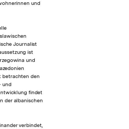
inwohnerinnen und
lle
oslawischen
ische Journalist
ussetzung ist
Herzegowina und
azedonien
k betrachten den
- und
Entwicklung findet
in der albanischen
inander verbindet,