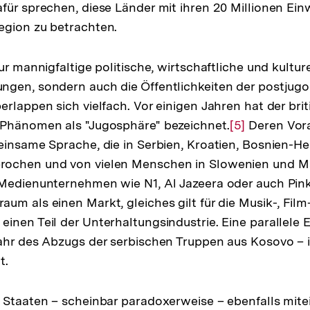
für sprechen, diese Länder mit ihren 20 Millionen E
Auflösung
egion zu betrachten.
der
Fußnote
ur mannigfaltige politische, wirtschaftliche und kulture
ngen, sondern auch die Öffentlichkeiten der postjug
rlappen sich vielfach. Vor einigen Jahren hat der brit
 Phänomen als "Jugosphäre" bezeichnet.
Zur
[5]
Deren Vora
einsame Sprache, die in Serbien, Kroatien, Bosnien-
Auflösung
rochen und von vielen Menschen in Slowenien und M
der
 Medienunternehmen wie N1, Al Jazeera oder auch Pin
Fußnote
um als einen Markt, gleiches gilt für die Musik-, Film
inen Teil der Unterhaltungsindustrie. Eine parallele 
ahr des Abzugs der serbischen Truppen aus Kosovo – 
t.
 Staaten – scheinbar paradoxerweise – ebenfalls mite