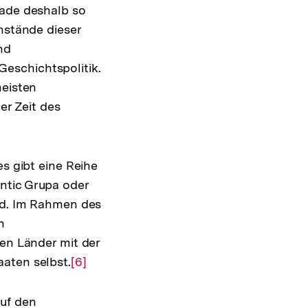
rade deshalb so
nstände dieser
nd
eschichtspolitik.
meisten
er Zeit des
es gibt eine Reihe
ntic Grupa oder
ind. Im Rahmen des
n
nen Länder mit der
aten selbst.
Zur
[6]
Auflösung
der
auf den