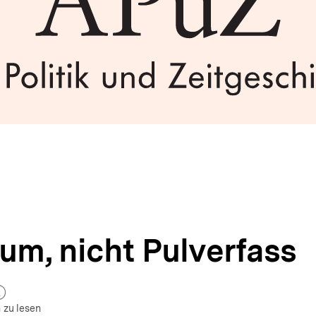
um, nicht Pulverfass
zum Autor)
ffnen
 zu lesen