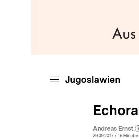
a
t
i
o
n
Jugoslawien
INHALTSNAVIGATION
ÖFFNEN
Echora
Andreas Ernst
(Mehr 
ö
29.09.2017
/ 16 Minuten