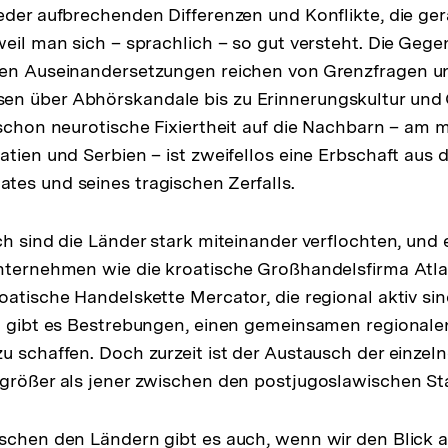
eder aufbrechenden Differenzen und Konflikte, die ge
weil man sich – sprachlich – so gut versteht. Die Gege
ten Auseinandersetzungen reichen von Grenzfragen u
n über Abhörskandale bis zu Erinnerungskultur und G
 schon neurotische Fixiertheit auf die Nachbarn – am 
tien und Serbien – ist zweifellos eine Erbschaft aus d
es und seines tragischen Zerfalls.
ch sind die Länder stark miteinander verflochten, und 
nternehmen wie die kroatische Großhandelsfirma Atla
oatische Handelskette Mercator, die regional aktiv s
" gibt es Bestrebungen, einen gemeinsamen regionale
u schaffen. Doch zurzeit ist der Austausch der einzel
größer als jener zwischen den postjugoslawischen Sta
schen den Ländern gibt es auch, wenn wir den Blick 