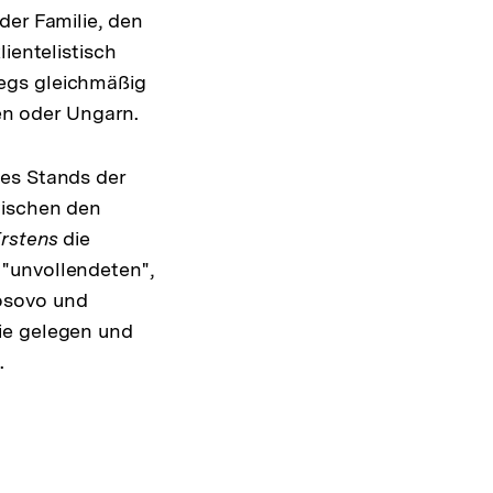
Fußnote
der Familie, den
ientelistisch
egs gleichmäßig
len oder Ungarn.
es Stands der
wischen den
rstens
die
 "unvollendeten",
osovo und
ie gelegen und
.