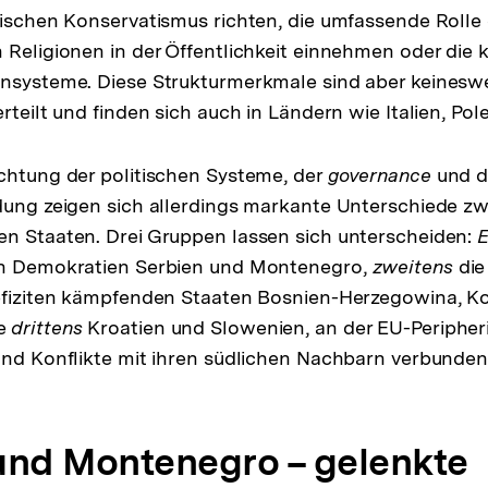
tischen Konservatismus richten, die umfassende Rolle 
Religionen in der Öffentlichkeit einnehmen oder die kl
ensysteme. Diese Strukturmerkmale sind aber keinesw
rteilt und finden sich auch in Ländern wie Italien, Po
chtung der politischen Systeme, der
governance
und d
dung zeigen sich allerdings markante Unterschiede z
n Staaten. Drei Gruppen lassen sich unterscheiden:
E
en Demokratien Serbien und Montenegro,
zweitens
die
defiziten kämpfenden Staaten Bosnien-Herzegowina, K
ie
drittens
Kroatien und Slowenien, an der EU-Peripher
und Konflikte mit ihren südlichen Nachbarn verbunden
und Montenegro – gelenkte