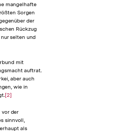
ine mangelhafte
rößten Sorgen
 gegenüber der
hischen Rückzug
 nur selten und
erbund mit
ngsmacht auftrat.
rkei, aber auch
gen, wie in
t.
Zur
[2]
Auflösung
der
 vor der
Fußnote
 sinnvoll,
erhaupt als