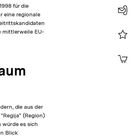
998 für die
r eine regionale
Konta
eitrittskandidaten
0
 mittlerweile EU-
Merklist
ansehen
0
Artik
im
Raum
Shop-
Warenko
ansehen
dern, die aus der
"Regija" (Region)
s würde es sich
n Blick