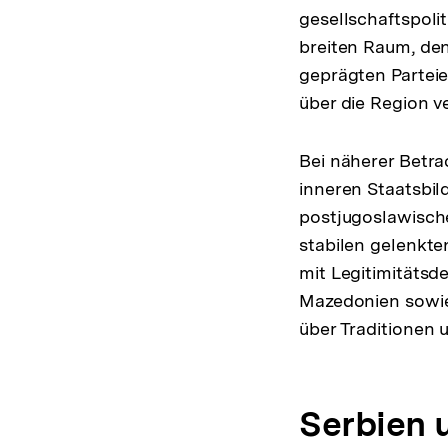
gesellschaftspoli
breiten Raum, den 
geprägten Partei
über die Region ve
Bei näherer Betra
inneren Staatsbil
postjugoslawische
stabilen gelenkt
mit Legitimitäts
Mazedonien sow
über Traditionen 
Serbien 