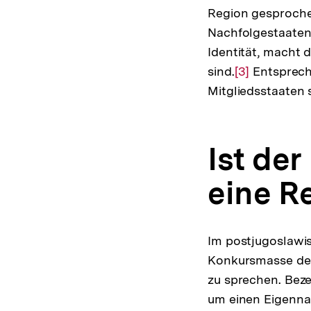
Region gesprochen
Nachfolgestaaten 
Identität, macht d
sind.
Zur
[3]
Entspreche
Mitgliedsstaaten 
Auflösung
der
Fußnote
Ist de
eine R
Im postjugoslawis
Konkursmasse des
zu sprechen. Beze
um einen Eigenn