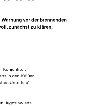
drucken
Optionen
merken
anzeigen
e Warnung vor der brennenden
oll, zunächst zu klären,
r Konjunktur.
ens in den 1990er
chen Unterleib"
ten Jugoslawiens