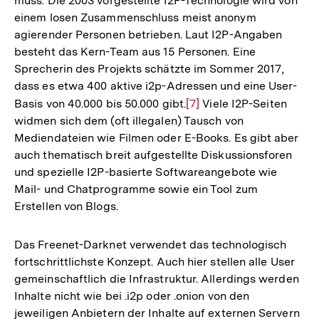
muss. Die 2003 vorgestellte I2P-Technologie wird von
einem losen Zusammenschluss meist anonym
agierender Personen betrieben. Laut I2P-Angaben
besteht das Kern-Team aus 15 Personen. Eine
Sprecherin des Projekts schätzte im Sommer 2017,
dass es etwa 400 aktive i2p-Adressen und eine User-
Basis von 40.000 bis 50.000 gibt.
Zur
[7]
Viele I2P-Seiten
widmen sich dem (oft illegalen) Tausch von
Auflösung
Mediendateien wie Filmen oder E-Books. Es gibt aber
der
auch thematisch breit aufgestellte Diskussionsforen
Fußnote
und spezielle I2P-basierte Softwareangebote wie
Mail- und Chatprogramme sowie ein Tool zum
Erstellen von Blogs.
Das Freenet-Darknet verwendet das technologisch
fortschrittlichste Konzept. Auch hier stellen alle User
gemeinschaftlich die Infrastruktur. Allerdings werden
Inhalte nicht wie bei .i2p oder .onion von den
jeweiligen Anbietern der Inhalte auf externen Servern