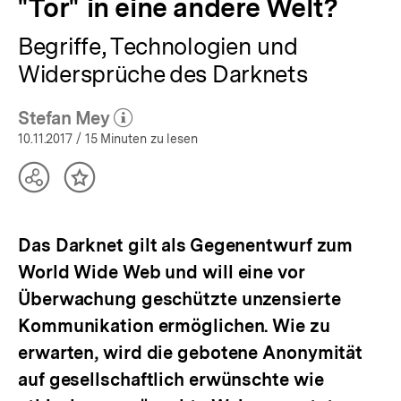
"Tor" in eine andere Welt?
Begriffe, Technologien und
Widersprüche des Darknets
Stefan Mey
(Mehr zum Autor)
öffnen
10.11.2017
/ 15 Minuten zu lesen
Teilen
Inhalt
Optionen
merken
anzeigen
Das Darknet gilt als Gegenentwurf zum
World Wide Web und will eine vor
Überwachung geschützte unzensierte
Kommunikation ermöglichen. Wie zu
erwarten, wird die gebotene Anonymität
auf gesellschaftlich erwünschte wie