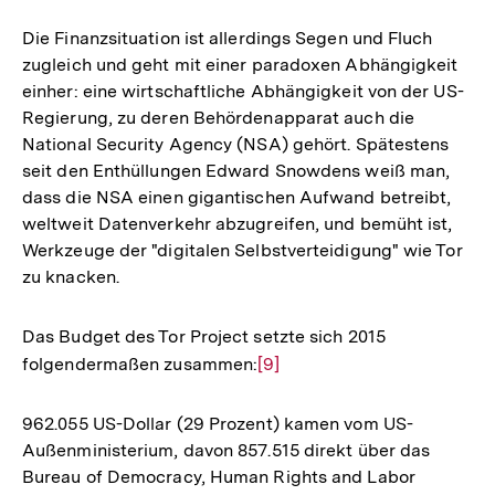
Auflösung
der
Die Finanzsituation ist allerdings Segen und Fluch
Fußnote
zugleich und geht mit einer paradoxen Abhängigkeit
einher: eine wirtschaftliche Abhängigkeit von der US-
Regierung, zu deren Behördenapparat auch die
National Security Agency (NSA) gehört. Spätestens
seit den Enthüllungen Edward Snowdens weiß man,
dass die NSA einen gigantischen Aufwand betreibt,
weltweit Datenverkehr abzugreifen, und bemüht ist,
Werkzeuge der "digitalen Selbstverteidigung" wie Tor
zu knacken.
Das Budget des Tor Project setzte sich 2015
folgendermaßen zusammen:
Zur
[9]
Auflösung
der
962.055 US-Dollar (29 Prozent) kamen vom US-
Fußnote
Außenministerium, davon 857.515 direkt über das
Bureau of Democracy, Human Rights and Labor