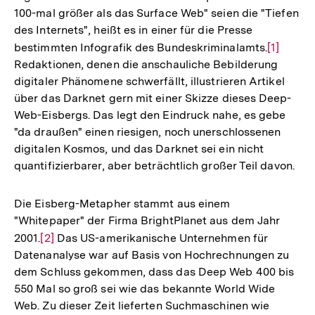
100-mal größer als das Surface Web" seien die "Tiefen
des Internets", heißt es in einer für die Presse
bestimmten Infografik des Bundeskriminalamts.
Zur
[1]
Redaktionen, denen die anschauliche Bebilderung
Auflösu
digitaler Phänomene schwerfällt, illustrieren Artikel
der
über das Darknet gern mit einer Skizze dieses Deep-
Fußnote
Web-Eisbergs. Das legt den Eindruck nahe, es gebe
"da draußen" einen riesigen, noch unerschlossenen
digitalen Kosmos, und das Darknet sei ein nicht
quantifizierbarer, aber beträchtlich großer Teil davon.
Die Eisberg-Metapher stammt aus einem
"Whitepaper" der Firma BrightPlanet aus dem Jahr
2001.
Zur
[2]
Das US-amerikanische Unternehmen für
Datenanalyse war auf Basis von Hochrechnungen zu
Auflösung
dem Schluss gekommen, dass das Deep Web 400 bis
der
550 Mal so groß sei wie das bekannte World Wide
Fußnote
Web. Zu dieser Zeit lieferten Suchmaschinen wie