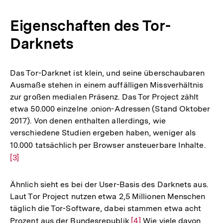
Eigenschaften des Tor-
Darknets
Das Tor-Darknet ist klein, und seine überschaubaren
Ausmaße stehen in einem auffälligen Missverhältnis
zur großen medialen Präsenz. Das Tor Project zählt
etwa 50.000 einzelne .onion-Adressen (Stand Oktober
2017). Von denen enthalten allerdings, wie
verschiedene Studien ergeben haben, weniger als
10.000 tatsächlich per Browser ansteuerbare Inhalte.
Zur
[3]
Aufl
der
Fußn
Ähnlich sieht es bei der User-Basis des Darknets aus.
Laut Tor Project nutzen etwa 2,5 Millionen Menschen
täglich die Tor-Software, dabei stammen etwa acht
Prozent aus der Bundesrepublik.
Zur
[4]
Wie viele davon