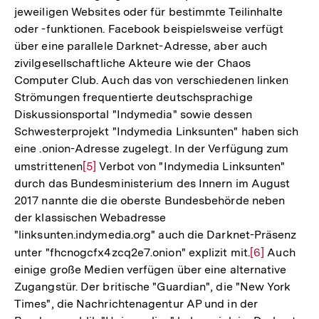
jeweiligen Websites oder für bestimmte Teilinhalte
oder -funktionen. Facebook beispielsweise verfügt
über eine parallele Darknet-Adresse, aber auch
zivilgesellschaftliche Akteure wie der Chaos
Computer Club. Auch das von verschiedenen linken
Strömungen frequentierte deutschsprachige
Diskussionsportal "Indymedia" sowie dessen
Schwesterprojekt "Indymedia Linksunten" haben sich
eine .onion-Adresse zugelegt. In der Verfügung zum
umstrittenen
Zur
[5]
Verbot von "Indymedia Linksunten"
durch das Bundesministerium des Innern im August
Auflösung
2017 nannte die die oberste Bundesbehörde neben
der
der klassischen Webadresse
Fußnote
"linksunten.indymedia.org" auch die Darknet-Präsenz
unter "fhcnogcfx4zcq2e7.onion" explizit mit.
Zur
[6]
Auch
einige große Medien verfügen über eine alternative
Auflösung
Zugangstür. Der britische "Guardian", die "New York
der
Times", die Nachrichtenagentur AP und in der
Fußnote