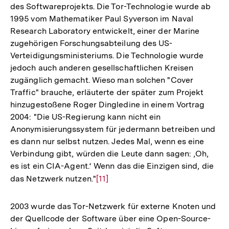
Fußnote
des Softwareprojekts. Die Tor-Technologie wurde ab
1995 vom Mathematiker Paul Syverson im Naval
Research Laboratory entwickelt, einer der Marine
zugehörigen Forschungsabteilung des US-
Verteidigungsministeriums. Die Technologie wurde
jedoch auch anderen gesellschaftlichen Kreisen
zugänglich gemacht. Wieso man solchen "Cover
Traffic" brauche, erläuterte der später zum Projekt
hinzugestoßene Roger Dingledine in einem Vortrag
2004: "Die US-Regierung kann nicht ein
Anonymisierungssystem für jedermann betreiben und
es dann nur selbst nutzen. Jedes Mal, wenn es eine
Verbindung gibt, würden die Leute dann sagen: ‚Oh,
es ist ein CIA-Agent.‘ Wenn das die Einzigen sind, die
das Netzwerk nutzen."
Zur
[11]
Auflösung
der
2003 wurde das Tor-Netzwerk für externe Knoten und
Fußnote
der Quellcode der Software über eine Open-Source-