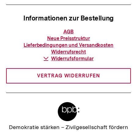
Informationen zur Bestellung
Informationen
AGB
zur
Neue Preisstruktur
Bestellung
Lieferbedingungen und Versandkosten
Widerrufsrecht
Download-
Widerrufsformular
Link:
VERTRAG WIDERRUFEN
Meta-
Links
Zur
Demokratie stärken –
Zivilgesellschaft fördern
Startseite