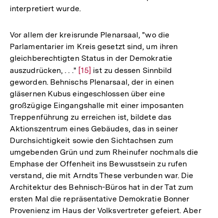
interpretiert wurde.
Vor allem der kreisrunde Plenarsaal, "wo die
Parlamentarier im Kreis gesetzt sind, um ihren
gleichberechtigten Status in der Demokratie
auszudrücken, . . ."
Zur
[15]
ist zu dessen Sinnbild
geworden. Behnischs Plenarsaal, der in einen
Auflösung
gläsernen Kubus eingeschlossen über eine
der
großzügige Eingangshalle mit einer imposanten
Fußnote
Treppenführung zu erreichen ist, bildete das
Aktionszentrum eines Gebäudes, das in seiner
Durchsichtigkeit sowie den Sichtachsen zum
umgebenden Grün und zum Rheinufer nochmals die
Emphase der Offenheit ins Bewusstsein zu rufen
verstand, die mit Arndts These verbunden war. Die
Architektur des Behnisch-Büros hat in der Tat zum
ersten Mal die repräsentative Demokratie Bonner
Provenienz im Haus der Volksvertreter gefeiert. Aber