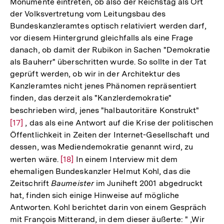
Monumente eintreten, ob also der Reichstag als Ort
der Volksvertretung vom Leitungsbau des
Bundeskanzleramtes optisch relativiert werden darf,
vor diesem Hintergrund gleichfalls als eine Frage
danach, ob damit der Rubikon in Sachen "Demokratie
als Bauherr" überschritten wurde. So sollte in der Tat
geprüft werden, ob wir in der Architektur des
Kanzleramtes nicht jenes Phänomen repräsentiert
finden, das derzeit als "Kanzlerdemokratie"
beschrieben wird, jenes "halbautoritäre Konstrukt"
Zur
[17]
, das als eine Antwort auf die Krise der politischen
Auflö
Öffentlichkeit in Zeiten der Internet-Gesellschaft und
der
dessen, was Mediendemokratie genannt wird, zu
Fußno
werten wäre.
Zur
[18]
In einem Interview mit dem
ehemaligen Bundeskanzler Helmut Kohl, das die
Auflösung
Zeitschrift
Baumeister
im Juniheft 2001 abgedruckt
der
hat, finden sich einige Hinweise auf mögliche
Fußnote
Antworten. Kohl berichtet darin von einem Gespräch
mit François Mitterand, in dem dieser äußerte: " ,Wir