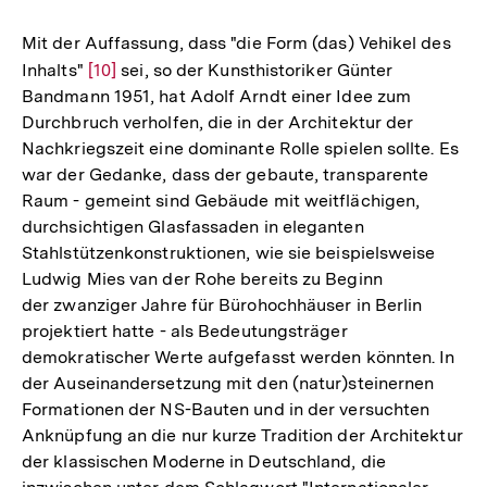
Auflösung
der
Mit der Auffassung, dass "die Form (das) Vehikel des
Fußnote
Inhalts"
Zur
[10]
sei, so der Kunsthistoriker Günter
Bandmann 1951, hat Adolf Arndt einer Idee zum
Auflösung
Durchbruch verholfen, die in der Architektur der
der
Nachkriegszeit eine dominante Rolle spielen sollte. Es
Fußnote
war der Gedanke, dass der gebaute, transparente
Raum - gemeint sind Gebäude mit weitflächigen,
durchsichtigen Glasfassaden in eleganten
Stahlstützenkonstruktionen, wie sie beispielsweise
Ludwig Mies van der Rohe bereits zu Beginn
der zwanziger Jahre für Bürohochhäuser in Berlin
projektiert hatte - als Bedeutungsträger
demokratischer Werte aufgefasst werden könnten. In
der Auseinandersetzung mit den (natur)steinernen
Formationen der NS-Bauten und in der versuchten
Anknüpfung an die nur kurze Tradition der Architektur
der klassischen Moderne in Deutschland, die