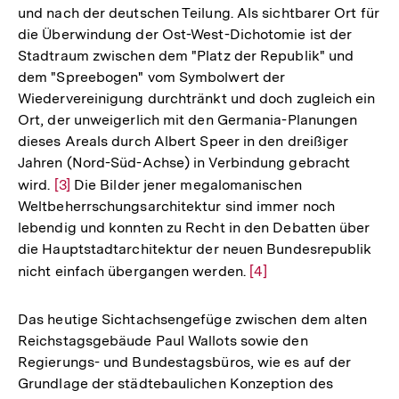
und nach der deutschen Teilung. Als sichtbarer Ort für
die Überwindung der Ost-West-Dichotomie ist der
Stadtraum zwischen dem "Platz der Republik" und
dem "Spreebogen" vom Symbolwert der
Wiedervereinigung durchtränkt und doch zugleich ein
Ort, der unweigerlich mit den Germania-Planungen
dieses Areals durch Albert Speer in den dreißiger
Jahren (Nord-Süd-Achse) in Verbindung gebracht
wird.
Zur
[3]
Die Bilder jener megalomanischen
Weltbeherrschungsarchitektur sind immer noch
Auflösung
lebendig und konnten zu Recht in den Debatten über
der
die Hauptstadtarchitektur der neuen Bundesrepublik
Fußnote
nicht einfach übergangen werden.
Zur
[4]
Auflösung
der
Das heutige Sichtachsengefüge zwischen dem alten
Fußnote
Reichstagsgebäude Paul Wallots sowie den
Regierungs- und Bundestagsbüros, wie es auf der
Grundlage der städtebaulichen Konzeption des