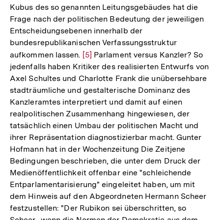
Kubus des so genannten Leitungsgebäudes hat die
Frage nach der politischen Bedeutung der jeweiligen
Entscheidungsebenen innerhalb der
bundesrepublikanischen Verfassungsstruktur
aufkommen lassen.
Zur
[5]
Parlament versus Kanzler? So
jedenfalls haben Kritiker des realisierten Entwurfs von
Auflösung
Axel Schultes und Charlotte Frank die unübersehbare
der
stadträumliche und gestalterische Dominanz des
Fußnote
Kanzleramtes interpretiert und damit auf einen
realpolitischen Zusammenhang hingewiesen, der
tatsächlich einen Umbau der politischen Macht und
ihrer Repräsentation diagnostizierbar macht. Gunter
Hofmann hat in der Wochenzeitung Die Zeit
jene
Bedingungen beschrieben, die unter dem Druck der
Medienöffentlichkeit offenbar eine "schleichende
Entparlamentarisierung" eingeleitet haben, um mit
dem Hinweis auf den Abgeordneten Hermann Scheer
festzustellen: "Der Rubikon sei überschritten, so
Scheer, ,wenn die Normen der Demokratie aus dem