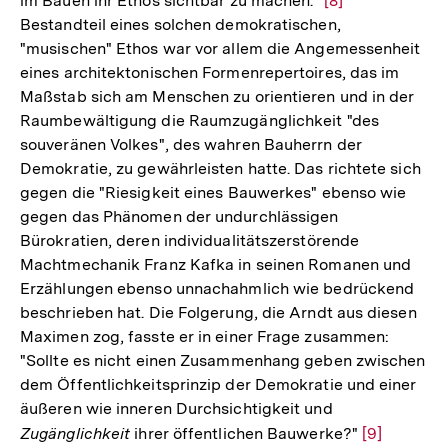
im Bauen ihr Ethos sichtbar zu machen."
Zur
[8]
Bestandteil eines solchen demokratischen,
Auflösung
"musischen" Ethos war vor allem die Angemessenheit
der
eines architektonischen Formenrepertoires, das im
Fußnote
Maßstab sich am Menschen zu orientieren und in der
Raumbewältigung die Raumzugänglichkeit "des
souveränen Volkes", des wahren Bauherrn der
Demokratie, zu gewährleisten hatte. Das richtete sich
gegen die "Riesigkeit eines Bauwerkes" ebenso wie
gegen das Phänomen der undurchlässigen
Bürokratien, deren individualitätszerstörende
Machtmechanik Franz Kafka in seinen Romanen und
Erzählungen ebenso unnachahmlich wie bedrückend
beschrieben hat. Die Folgerung, die Arndt aus diesen
Maximen zog, fasste er in einer Frage zusammen:
"Sollte es nicht einen Zusammenhang geben zwischen
dem Öffentlichkeitsprinzip der Demokratie und einer
äußeren wie inneren Durchsichtigkeit und
Zugänglichkeit
ihrer öffentlichen Bauwerke?"
Zur
[9]