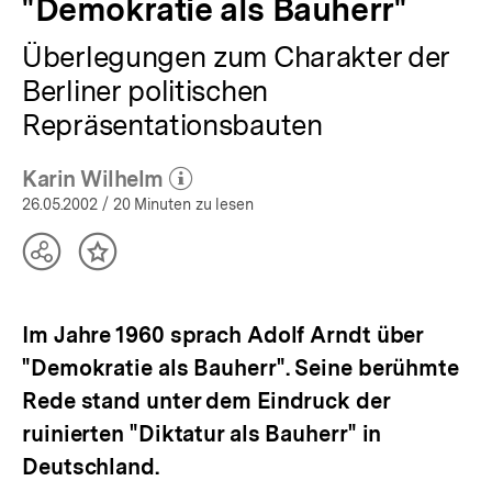
"Demokratie als Bauherr"
Überlegungen zum Charakter der
Berliner politischen
Repräsentationsbauten
Karin Wilhelm
(Mehr zum Autor)
öffnen
26.05.2002
/ 20 Minuten zu lesen
Teilen
Inhalt
Optionen
merken
anzeigen
Im Jahre 1960 sprach Adolf Arndt über
"Demokratie als Bauherr". Seine berühmte
Rede stand unter dem Eindruck der
ruinierten "Diktatur als Bauherr" in
Deutschland.