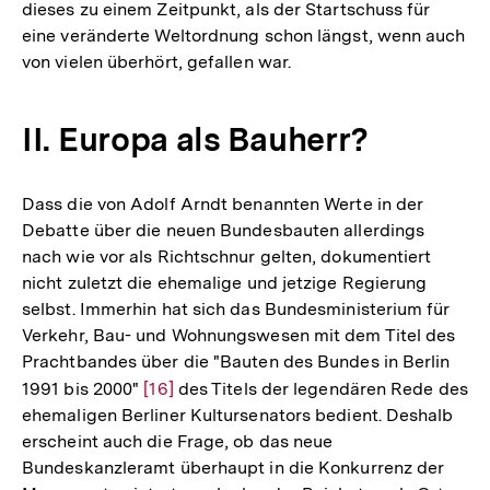
dieses zu einem Zeitpunkt, als der Startschuss für
eine veränderte Weltordnung schon längst, wenn auch
von vielen überhört, gefallen war.
II. Europa als Bauherr?
Dass die von Adolf Arndt benannten Werte in der
Debatte über die neuen Bundesbauten allerdings
nach wie vor als Richtschnur gelten, dokumentiert
nicht zuletzt die ehemalige und jetzige Regierung
selbst. Immerhin hat sich das Bundesministerium für
Verkehr, Bau- und Wohnungswesen mit dem Titel des
Prachtbandes über die "Bauten des Bundes in Berlin
1991 bis 2000"
Zur
[16]
des Titels der legendären Rede des
ehemaligen Berliner Kultursenators bedient. Deshalb
Auflösung
erscheint auch die Frage, ob das neue
der
Bundeskanzleramt überhaupt in die Konkurrenz der
Fußnote