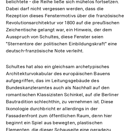
belichtete - die Reihe ließe sich mühelos fortsetzen.
Dabei darf nicht vergessen werden, dass die
Rezeption dieses Fenstermotivs über die französische
Revolutionsarchitektur vor 1800 auf die preußischen
Zeichentische gelangt war, ein Hinweis, der dem
Ausspruch von Schultes, diese Fenster seien
"Sternentore der politischen Einbildungskraft" eine
deutsch-französische Note verleiht.
Schultes hat also ein gleichsam archetypisches
Architekturvokabular des europäischen Bauens
aufgegriffen, das im Leitungsgebäude des
Bundeskanzleramtes auch als Nachhall auf den
romantischen Klassizisten Schinkel, auf
die
Berliner
Bautradition schlechthin, zu vernehmen ist. Diese
Ikonologie durchbricht er allerdings in der
Fassadenfront zum öffentlichen Raum, denn hier
beginnt ein Spiel aus bewegten, plastischen
Zum
Elementen, die dieser Schauseite eine geradezu
Seite