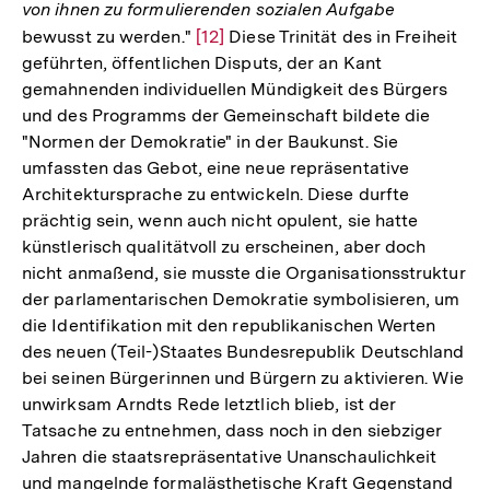
von ihnen zu formulierenden sozialen Aufgabe
bewusst zu werden."
Zur
[12]
Diese Trinität des in Freiheit
geführten, öffentlichen Disputs, der an Kant
Auflösung
gemahnenden individuellen Mündigkeit des Bürgers
der
und des Programms der Gemeinschaft bildete die
Fußnote
"Normen der Demokratie" in der Baukunst. Sie
umfassten das Gebot, eine neue repräsentative
Architektursprache zu entwickeln. Diese durfte
prächtig sein, wenn auch nicht opulent, sie hatte
künstlerisch qualitätvoll zu erscheinen, aber doch
nicht anmaßend, sie musste die Organisationsstruktur
der parlamentarischen Demokratie symbolisieren, um
die Identifikation mit den republikanischen Werten
des neuen (Teil-)Staates Bundesrepublik Deutschland
bei seinen Bürgerinnen und Bürgern zu aktivieren. Wie
unwirksam Arndts Rede letztlich blieb, ist der
Tatsache zu entnehmen, dass noch in den siebziger
Jahren die staatsrepräsentative Unanschaulichkeit
und mangelnde formalästhetische Kraft Gegenstand