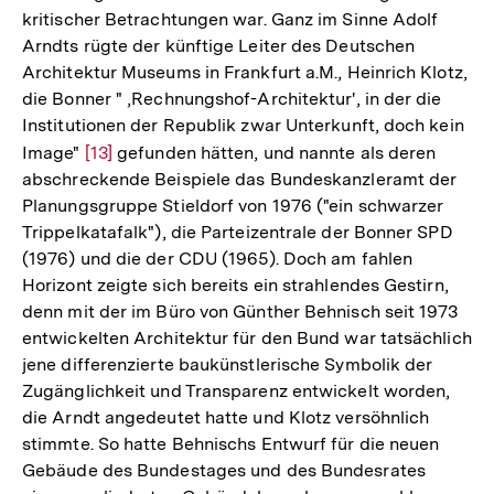
kritischer Betrachtungen war. Ganz im Sinne Adolf
Arndts rügte der künftige Leiter des Deutschen
Architektur Museums in Frankfurt a.M., Heinrich Klotz,
die Bonner " ,Rechnungshof-Architektur', in der die
Institutionen der Republik zwar Unterkunft, doch kein
Image"
Zur
[13]
gefunden hätten, und nannte als deren
abschreckende Beispiele das Bundeskanzleramt der
Auflösung
Planungsgruppe Stieldorf von 1976 ("ein schwarzer
der
Trippelkatafalk"), die Parteizentrale der Bonner SPD
Fußnote
(1976) und die der CDU (1965). Doch am fahlen
Horizont zeigte sich bereits ein strahlendes Gestirn,
denn mit der im Büro von Günther Behnisch seit 1973
entwickelten Architektur für den Bund war tatsächlich
jene differenzierte baukünstlerische Symbolik der
Zugänglichkeit und Transparenz entwickelt worden,
die Arndt angedeutet hatte und Klotz versöhnlich
stimmte. So hatte Behnischs Entwurf für die neuen
Gebäude des Bundestages und des Bundesrates