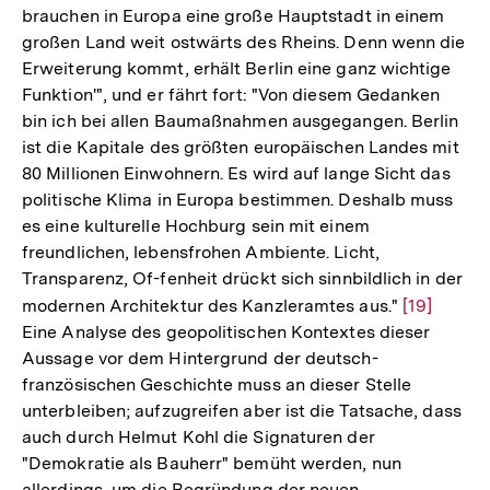
brauchen in Europa eine große Hauptstadt in einem
großen Land weit ostwärts des Rheins. Denn wenn die
Erweiterung kommt, erhält Berlin eine ganz wichtige
Funktion'", und er fährt fort: "Von diesem Gedanken
bin ich bei allen Baumaßnahmen ausgegangen. Berlin
ist die Kapitale des größten europäischen Landes mit
80 Millionen Einwohnern. Es wird auf lange Sicht das
politische Klima in Europa bestimmen. Deshalb muss
es eine kulturelle Hochburg sein mit einem
freundlichen, lebensfrohen Ambiente. Licht,
Transparenz, Of-fenheit drückt sich sinnbildlich in der
modernen Architektur des Kanzleramtes aus."
Zur
[19]
Eine Analyse des geopolitischen Kontextes dieser
Auflösung
Aussage vor dem Hintergrund der deutsch-
der
französischen Geschichte muss an dieser Stelle
Fußnote
unterbleiben; aufzugreifen aber ist die Tatsache, dass
auch durch Helmut Kohl die Signaturen der
"Demokratie als Bauherr" bemüht werden, nun
allerdings, um die Begründung der neuen