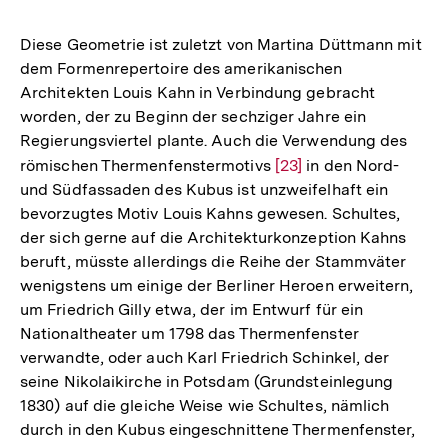
Diese Geometrie ist zuletzt von Martina Düttmann mit
dem Formenrepertoire des amerikanischen
Architekten Louis Kahn in Verbindung gebracht
worden, der zu Beginn der sechziger Jahre ein
Regierungsviertel plante. Auch die Verwendung des
römischen Thermenfenstermotivs
Zur
[23]
in den Nord-
und Südfassaden des Kubus ist unzweifelhaft ein
Auflösung
bevorzugtes Motiv Louis Kahns gewesen. Schultes,
der
der sich gerne auf die Architekturkonzeption Kahns
Fußnote
beruft, müsste allerdings die Reihe der Stammväter
wenigstens um einige der Berliner Heroen erweitern,
um Friedrich Gilly etwa, der im Entwurf für ein
Nationaltheater um 1798 das Thermenfenster
verwandte, oder auch Karl Friedrich Schinkel, der
seine Nikolaikirche in Potsdam (Grundsteinlegung
1830) auf die gleiche Weise wie Schultes, nämlich
durch in den Kubus eingeschnittene Thermenfenster,