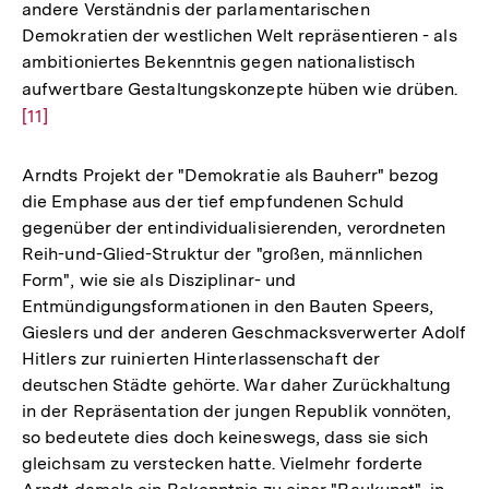
andere Verständnis der parlamentarischen
Demokratien der westlichen Welt repräsentieren - als
ambitioniertes Bekenntnis gegen nationalistisch
aufwertbare Gestaltungskonzepte hüben wie drüben.
Zur
[11]
Auf
der
Fuß
Arndts Projekt der "Demokratie als Bauherr" bezog
die Emphase aus der tief empfundenen Schuld
gegenüber der entindividualisierenden, verordneten
Reih-und-Glied-Struktur der "großen, männlichen
Form", wie sie als Disziplinar- und
Entmündigungsformationen in den Bauten Speers,
Gieslers und der anderen Geschmacksverwerter Adolf
Hitlers zur ruinierten Hinterlassenschaft der
deutschen Städte gehörte. War daher Zurückhaltung
in der Repräsentation der jungen Republik vonnöten,
so bedeutete dies doch keineswegs, dass sie sich
gleichsam zu verstecken hatte. Vielmehr forderte