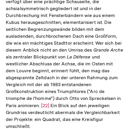
verfügt über eine prächtige Schauseite, die
Auflösung
achsialsymmetrisch gegliedert ist und in der
der
Durchbrechung mit Fensterbändern wie aus einem
Fußnote
Kubus herausgeschnitten, elementarisiert ist. Die
seitlichen Begrenzungswände bilden mit dem
ausladenden, durchbrochenen Dach eine Großform,
die wie ein mächtiges Stadttor erscheint. Wer sich bei
diesem Anblick nicht an den Umriss des
Grande Arche
als zentraler Blickpunkt von
La Défense
und
westlicher Abschluss der Achse, die im Osten mit
dem Louvre beginnt, erinnert fühlt, den mag das
abgespannte Zeltdach in der unteren Rahmung zum
Vergleich mit der ab 1983 entstandenen
Großkonstruktion eines Triumphtores ("Arc de
triomphe de l'homme") durch Otto von Spreckelsen in
Paris animieren.
Zur
[22]
Ein Blick auf den jeweiligen
Grundriss verdeutlicht abermals die Vergleichbarkeit
Auflösung
der Projekte: ein Quadrat, das eine Kreisfigur
der
umschließt.
Fußnote