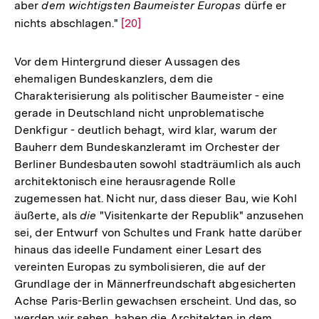
aber
dem wichtigsten Baumeister Europas
dürfe er
nichts abschlagen."
Zur
[20]
Auflösung
der
Vor dem Hintergrund dieser Aussagen des
Fußnote
ehemaligen Bundeskanzlers, dem die
Charakterisierung als politischer Baumeister - eine
gerade in Deutschland nicht unproblematische
Denkfigur - deutlich behagt, wird klar, warum der
Bauherr dem Bundeskanzleramt im Orchester der
Berliner Bundesbauten sowohl stadträumlich als auch
architektonisch eine herausragende Rolle
zugemessen hat. Nicht nur, dass dieser Bau, wie Kohl
äußerte, als
die
"Visitenkarte der Republik" anzusehen
sei, der Entwurf von Schultes und Frank hatte darüber
hinaus das ideelle Fundament einer Lesart des
vereinten Europas zu symbolisieren, die auf der
Grundlage der in Männerfreundschaft abgesicherten
Achse Paris-Berlin gewachsen erscheint. Und das, so
werden wir sehen, haben die Architekten in dem