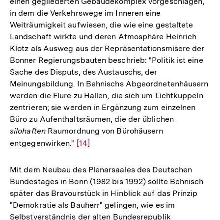
einen gegliederten Gebäudekomplex vorgeschlagen,
in dem die Verkehrswege im Inneren eine
Weiträumigkeit aufwiesen, die wie eine gestaltete
Landschaft wirkte und deren Atmosphäre Heinrich
Klotz als Ausweg aus der Repräsentationsmisere der
Bonner Regierungsbauten beschrieb: "Politik ist eine
Sache des Disputs, des Austauschs, der
Meinungsbildung. In Behnischs Abgeordnetenhäusern
werden die Flure zu Hallen, die sich um Lichtkuppeln
zentrieren; sie werden in Ergänzung zum einzelnen
Büro zu Aufenthaltsräumen, die der üblichen
silohaften
Raumordnung von Bürohäusern
entgegenwirken."
Zur
[14]
Auflösung
der
Mit dem Neubau des Plenarsaales des Deutschen
Fußnote
Bundestages in Bonn (1982 bis 1992) sollte Behnisch
später das Bravourstück in Hinblick auf das Prinzip
"Demokratie als Bauherr" gelingen, wie es im
Selbstverständnis der alten Bundesrepublik