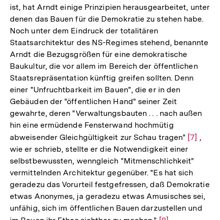
ist, hat Arndt einige Prinzipien herausgearbeitet, unter
denen das Bauen für die Demokratie zu stehen habe.
Noch unter dem Eindruck der totalitären
Staatsarchitektur des NS-Regimes stehend, benannte
Arndt die Bezugsgrößen für eine demokratische
Baukultur, die vor allem im Bereich der öffentlichen
Staatsrepräsentation künftig greifen sollten. Denn
einer "Unfruchtbarkeit im Bauen", die er in den
Gebäuden der "öffentlichen Hand" seiner Zeit
gewahrte, deren "Verwaltungsbauten . . . nach außen
hin eine ermüdende Fensterwand hochmütig
abweisender Gleichgültigkeit zur Schau tragen"
Zur
[7]
,
wie er schrieb, stellte er die Notwendigkeit einer
Auflösu
selbstbewussten, wenngleich "Mitmenschlichkeit"
der
vermittelnden Architektur gegenüber. "Es hat sich
Fußnote
geradezu das Vorurteil festgefressen, daß Demokratie
etwas Anonymes, ja geradezu etwas Amusisches sei,
unfähig, sich im öffentlichen Bauen darzustellen und