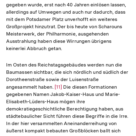
gegeben wurde, erst nach 40 Jahren einlösen lassen,
allerdings auf Umwegen und auch nur dadurch, dass
mit dem Potsdamer Platz unverhofft ein weiteres
Großprojekt hinzutrat. Der bis heute von Scharouns
Meisterwerk, der Philharmonie, ausgehenden
Ausstrahlung haben diese Wirrungen übrigens
keinerlei Abbruch getan.
Im Osten des Reichstagsgebäudes werden nun die
Baumassen sichtbar, die sich nördlich und südlich der
Dorotheenstraße sowie der Luisenstraße
angesammelt haben.
Zur
[11]
Die diesen Formationen
gegebenen Namen Jakob-Kaiser-Haus und Marie-
Auflösung
Elisabeth-Lüders-Haus mögen ihre
der
demokratiegeschichtliche Berechtigung haben, aus
Fußnote
städtebaulicher Sicht führen diese Begriffe in die Irre.
In der hier versammelten Aneinanderreihung von
äußerst kompakt bebauten Großblöcken ballt sich