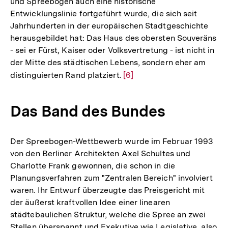
und Spreebogen auch eine historische
Entwicklungslinie fortgeführt wurde, die sich seit
Jahrhunderten in der europäischen Stadtgeschichte
herausgebildet hat: Das Haus des obersten Souveräns
- sei er Fürst, Kaiser oder Volksvertretung - ist nicht in
der Mitte des städtischen Lebens, sondern eher am
distinguierten Rand platziert.
Zur
[6]
Auflösung
der
Das Band des Bundes
Fußnote
Der Spreebogen-Wettbewerb wurde im Februar 1993
von den Berliner Architekten Axel Schultes und
Charlotte Frank gewonnen, die schon in die
Planungsverfahren zum "Zentralen Bereich" involviert
waren. Ihr Entwurf überzeugte das Preisgericht mit
der äußerst kraftvollen Idee einer linearen
städtebaulichen Struktur, welche die Spree an zwei
Stellen überspannt und Exekutive wie Legislative, also