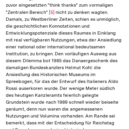
zuvor eingesetzten "think thanks" zum vormaligen
"Zentralen Bereich"
Zur
[5]
nicht zu denken wagten.
Damals, zu Westberliner Zeiten, schien es unmöglich,
Auflösung
die geschichtlichen Konnotationen und
der
Entwicklungspotenziale dieses Raumes in Einklang
Fußnote
mit real verfügbaren Nutzungen, etwa der Ansiedlung
einer national oder international bedeutsamen
Institution, zu bringen. Den vorläufigen Ausweg aus
diesem Dilemma bot 1985 das Danaergeschenk des
damaligen Bundeskanzlers Helmut Kohl: die
Ansiedlung des Historischen Museums im
Spreebogen, für das der Entwurf des Italieners Aldo
Rossi auserkoren wurde. Der wenige Meter südlich
des heutigen Kanzleramts feierlich gelegte
Grundstein wurde nach 1989 schnell wieder beiseite
geräumt, denn nun waren die angemessenen
Nutzungen und Volumina vorhanden. Am Rande sei
bemerkt, dass mit der Entscheidung für Reichstag