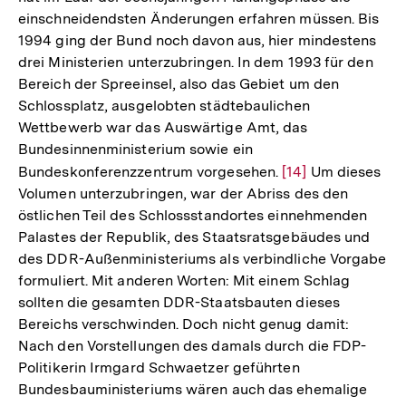
einschneidendsten Änderungen erfahren müssen. Bis
1994 ging der Bund noch davon aus, hier mindestens
drei Ministerien unterzubringen. In dem 1993 für den
Bereich der Spreeinsel, also das Gebiet um den
Schlossplatz, ausgelobten städtebaulichen
Wettbewerb war das Auswärtige Amt, das
Bundesinnenministerium sowie ein
Bundeskonferenzzentrum vorgesehen.
Zur
[14]
Um dieses
Volumen unterzubringen, war der Abriss des den
Auflösung
östlichen Teil des Schlossstandortes einnehmenden
der
Palastes der Republik, des Staatsratsgebäudes und
Fußnote
des DDR-Außenministeriums als verbindliche Vorgabe
formuliert. Mit anderen Worten: Mit einem Schlag
sollten die gesamten DDR-Staatsbauten dieses
Bereichs verschwinden. Doch nicht genug damit:
Nach den Vorstellungen des damals durch die FDP-
Politikerin Irmgard Schwaetzer geführten
Bundesbauministeriums wären auch das ehemalige