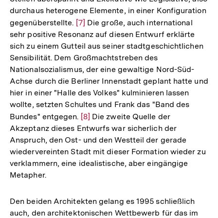
durchaus heterogene Elemente, in einer Konfiguration
gegenüberstellte.
Zur
[7]
Die große, auch international
sehr positive Resonanz auf diesen Entwurf erklärte
Auflösung
sich zu einem Gutteil aus seiner stadtgeschichtlichen
der
Sensibilität. Dem Großmachtstreben des
Fußnote
Nationalsozialismus, der eine gewaltige Nord-Süd-
Achse durch die Berliner Innenstadt geplant hatte und
hier in einer "Halle des Volkes" kulminieren lassen
wollte, setzten Schultes und Frank das "Band des
Bundes" entgegen.
Zur
[8]
Die zweite Quelle der
Akzeptanz dieses Entwurfs war sicherlich der
Auflösung
Anspruch, den Ost- und den Westteil der gerade
der
wiedervereinten Stadt mit dieser Formation wieder zu
Fußnote
verklammern, eine idealistische, aber eingängige
Metapher.
Den beiden Architekten gelang es 1995 schließlich
auch, den architektonischen Wettbewerb für das im