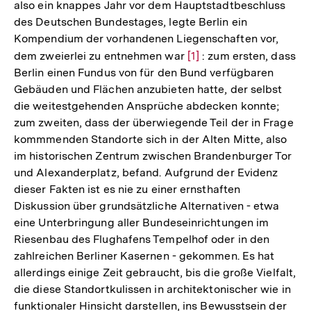
also ein knappes Jahr vor dem Hauptstadtbeschluss
des Deutschen Bundestages, legte Berlin ein
Kompendium der vorhandenen Liegenschaften vor,
dem zweierlei zu entnehmen war
Zur
[1]
: zum ersten, dass
Berlin einen Fundus von für den Bund verfügbaren
Auflösung
Gebäuden und Flächen anzubieten hatte, der selbst
der
die weitestgehenden Ansprüche abdecken konnte;
Fußnote
zum zweiten, dass der überwiegende Teil der in Frage
kommmenden Standorte sich in der Alten Mitte, also
im historischen Zentrum zwischen Brandenburger Tor
und Alexanderplatz, befand. Aufgrund der Evidenz
dieser Fakten ist es nie zu einer ernsthaften
Diskussion über grundsätzliche Alternativen - etwa
eine Unterbringung aller Bundeseinrichtungen im
Riesenbau des Flughafens Tempelhof oder in den
zahlreichen Berliner Kasernen - gekommen. Es hat
allerdings einige Zeit gebraucht, bis die große Vielfalt,
die diese Standortkulissen in architektonischer wie in
funktionaler Hinsicht darstellen, ins Bewusstsein der