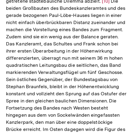
getretene städtebauliche Dilemma abzielt.
Zur
[10]
Die
beiden Großbauten des Bundeskanzleramtes und des
Auflösung
gerade bezogenen Paul-Löbe-Hauses liegen in einer
der
nicht einfach überbrückbaren Distanz zueinander und
Fußnote
machen die Vorstellung eines Bandes zum Fragment.
Zudem sind sie ein wenig aus der Balance geraten.
Das Kanzleramt, das Schultes und Frank schon bei
ihrer ersten Überarbeitung in der Höhenwirkung
differenzierten, überragt nun mit seinem 36 m hohen
quadratischen Leitungsbau die seitlichen, das Band
markierenden Verwaltungsflügel um fünf Geschosse.
Sein östliches Gegenüber, der Bundestagsbau von
Stephan Braunfels, bleibt in der Höhenentwicklung
konstant und vollzieht den Sprung auf das Ostufer der
Spree in den gleichen baulichen Dimensionen. Die
Fortsetzung des Bandes nach Westen besteht
hingegen aus dem von Sockelwänden eingefassten
Kanzlerpark, den man über eine doppelstöckige
Brücke erreicht. Im Osten dagegen wird die Figur des