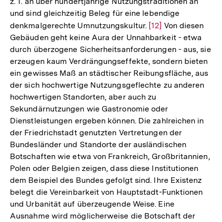
z. T. an über hundertjährige Nutzungstraditionen an
und sind gleichzeitig Beleg für eine lebendige
denkmalgerechte Umnutzungskultur.
Zur
[12]
Von diesen
Gebäuden geht keine Aura der Unnahbarkeit - etwa
Auflösung
durch überzogene Sicherheitsanforderungen - aus, sie
der
erzeugen kaum Verdrängungseffekte, sondern bieten
Fußnote
ein gewisses Maß an städtischer Reibungsfläche, aus
der sich hochwertige Nutzungsgeflechte zu anderen
hochwertigen Standorten, aber auch zu
Sekundärnutzungen wie Gastronomie oder
Dienstleistungen ergeben können. Die zahlreichen in
der Friedrichstadt genutzten Vertretungen der
Bundesländer und Standorte der ausländischen
Botschaften wie etwa von Frankreich, Großbritannien,
Polen oder Belgien zeigen, dass diese Institutionen
dem Beispiel des Bundes gefolgt sind. Ihre Existenz
belegt die Vereinbarkeit von Hauptstadt-Funktionen
und Urbanität auf überzeugende Weise. Eine
Ausnahme wird möglicherweise die Botschaft der