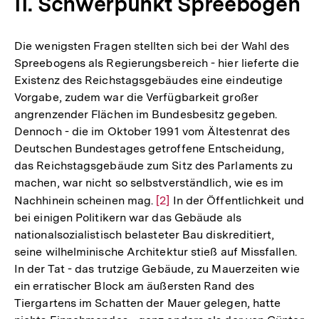
II. Schwerpunkt Spreebogen
Die wenigsten Fragen stellten sich bei der Wahl des
Spreebogens als Regierungsbereich - hier lieferte die
Existenz des Reichstagsgebäudes eine eindeutige
Vorgabe, zudem war die Verfügbarkeit großer
angrenzender Flächen im Bundesbesitz gegeben.
Dennoch - die im Oktober 1991 vom Ältestenrat des
Deutschen Bundestages getroffene Entscheidung,
das Reichstagsgebäude zum Sitz des Parlaments zu
machen, war nicht so selbstverständlich, wie es im
Nachhinein scheinen mag.
Zur
[2]
In der Öffentlichkeit und
bei einigen Politikern war das Gebäude als
Auflösung
nationalsozialistisch belasteter Bau diskreditiert,
der
seine wilhelminische Architektur stieß auf Missfallen.
Fußnote
In der Tat - das trutzige Gebäude, zu Mauerzeiten wie
ein erratischer Block am äußersten Rand des
Tiergartens im Schatten der Mauer gelegen, hatte