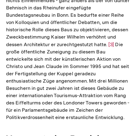
nichts Einnehmendes - ganz anders als der von Günter
Behnisch in das Rheinufer eingefügte
Bundestagsneubau in Bonn. Es bedurfte einer Reihe
von Kolloquien und öffentlicher Debatten, um die
historische Rolle dieses Baus zu objektivieren, dessen
Zweckbestimmung Kaiser Wilhelm verhöhnt und
dessen Architektur er zurechtgestutzt hatte.
Zur
[3]
Die
große öffentliche Zuneigung zu diesem Bau
Auflösung
entwickelte sich mit der künstlerischen Aktion von
der
Christo und Jean Claude im Sommer 1995 und hat seit
Fußnote
der Fertigstellung der Kuppel geradezu
enthusiastische Züge angenommen. Mit drei Millionen
Besuchern in gut zwei Jahren ist dieses Gebäude zu
einer internationalen Tourismus-Attraktion vom Rang
des Eiffelturms oder des Londoner Towers geworden -
für ein Parlamentsgebäude im Zeichen der
Politikverdrossenheit eine erstaunliche Entwicklung.