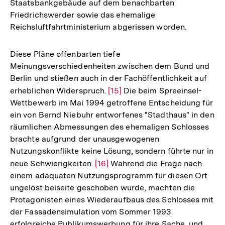
Staatsbankgebäude auf dem benachbarten
Friedrichswerder sowie das ehemalige
Reichsluftfahrtministerium abgerissen worden.
Diese Pläne offenbarten tiefe
Meinungsverschiedenheiten zwischen dem Bund und
Berlin und stießen auch in der Fachöffentlichkeit auf
erheblichen Widerspruch.
Zur
[15]
Die beim Spreeinsel-
Wettbewerb im Mai 1994 getroffene Entscheidung für
Auflösung
ein von Bernd Niebuhr entworfenes "Stadthaus" in den
der
räumlichen Abmessungen des ehemaligen Schlosses
Fußnote
brachte aufgrund der unausgewogenen
Nutzungskonflikte keine Lösung, sondern führte nur in
neue Schwierigkeiten.
Zur
[16]
Während die Frage nach
einem adäquaten Nutzungsprogramm für diesen Ort
Auflösung
ungelöst beiseite geschoben wurde, machten die
der
Protagonisten eines Wiederaufbaus des Schlosses mit
Fußnote
der Fassadensimulation vom Sommer 1993
erfolgreiche Publikumswerbung für ihre Sache, und