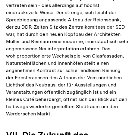
vertreten sein - dies allerdings auf höchst
eindrucksvolle Weise. Der strenge, sich leicht der
Spreebiegung anpassende Altbau der Reichsbank,
der zu DDR-Zeiten Sitz des Zentralkomitees der SED
war, hat durch den neuen Kopfbau der Architekten
Müller und Reimann eine moderne, innerstädtisch sehr
angemessene Neuinterpretation erfahren. Das
wohlproportionierte Wechselspiel von Glasfassaden,
Natursteinflächen und Innenhöfen stellt einen
angenehmen Kontrast zur schier endlosen Reihung
der Fensterachsen des Altbaus dar. Vom nördlichen
Lichthof des Neubaus, der für Ausstellungen und
Veranstaltungen öffentlich zugänglich ist und ein
kleines Café beherbergt, öffnet sich der Blick auf den
halbwegs wiederhergestellten Stadtraum um den
Werderschen Markt.
Zum
VII. Die Zukunft des
Seite