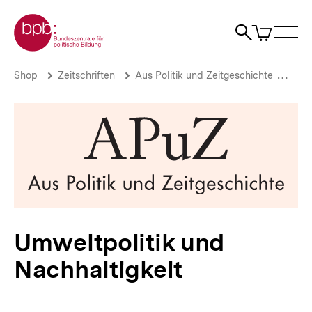
Direkt
Zur Startseite der bpb
zum
0
Artikel
Sho
Seiteninhalt
im
Naviga
Suche
springen
War
öffne
öffnen
öff
Pfadnavigation
Umweltpolitik
Brotkrümelnavigation
Shop
Zeitschriften
Aus Politik und Zeitgeschichte
Aus 
und
Nachhaltigkeit
|
bpb.de
Umweltpolitik und
Nachhaltigkeit