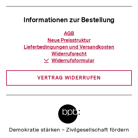
Informationen zur Bestellung
Informationen
AGB
zur
Neue Preisstruktur
Bestellung
Lieferbedingungen und Versandkosten
Widerrufsrecht
Download-
Widerrufsformular
Link:
VERTRAG WIDERRUFEN
Meta-
Links
Zur
Demokratie stärken –
Zivilgesellschaft fördern
Startseite