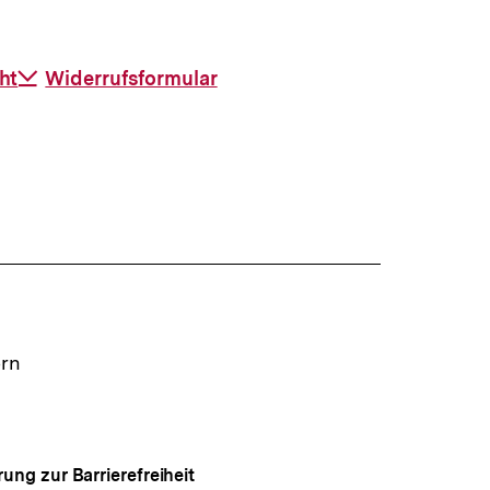
ht
Download-
Widerrufsformular
Link:
ern
rung zur Barrierefreiheit