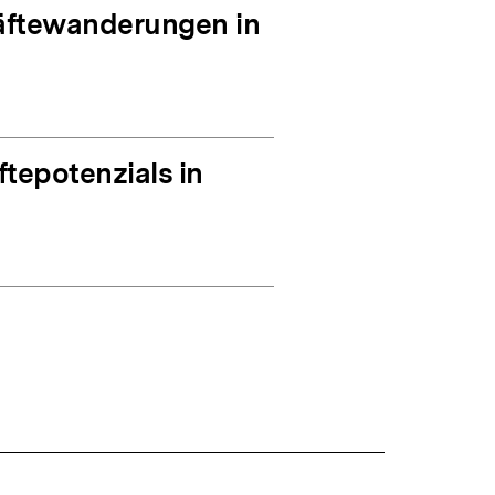
räftewanderungen in
tepotenzials in