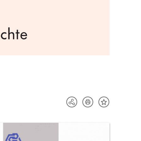
Artikel
Teilen
Inhalt
drucken
Optionen
merken
anzeigen
uktvorschau