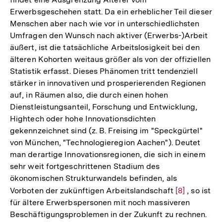
Erwerbsgeschehen statt. Da ein erheblicher Teil dieser
Menschen aber nach wie vor in unterschiedlichsten
Umfragen den Wunsch nach aktiver (Erwerbs-)Arbeit
äußert, ist die tatsächliche Arbeitslosigkeit bei den
älteren Kohorten weitaus größer als von der offiziellen
Statistik erfasst. Dieses Phänomen tritt tendenziell
stärker in innovativen und prosperierenden Regionen
auf, in Räumen also, die durch einen hohen
Dienstleistungsanteil, Forschung und Entwicklung,
Hightech oder hohe Innovationsdichten
gekennzeichnet sind (z. B. Freising im "Speckgürtel"
von München, "Technologieregion Aachen"). Deutet
man derartige Innovationsregionen, die sich in einem
sehr weit fortgeschrittenen Stadium des
ökonomischen Strukturwandels befinden, als
Vorboten der zukünftigen Arbeitslandschaft
Zur
[8]
, so ist
für ältere Erwerbspersonen mit noch massiveren
Auflösung
Beschäftigungsproblemen in der Zukunft zu rechnen.
der