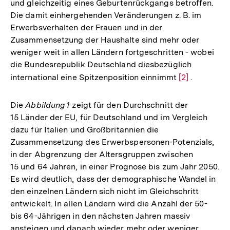
und gleichzeitig eines Geburtenrückgangs betroffen.
Die damit einhergehenden Veränderungen z. B. im
Erwerbsverhalten der Frauen und in der
Zusammensetzung der Haushalte sind mehr oder
weniger weit in allen Ländern fortgeschritten - wobei
die Bundesrepublik Deutschland diesbezüglich
international eine Spitzenposition einnimmt
Zur
[2]
.
Auflösung
der
Die
Abbildung 1
zeigt für den Durchschnitt der
Fußnote
15 Länder der EU, für Deutschland und im Vergleich
dazu für Italien und Großbritannien die
Zusammensetzung des Erwerbspersonen-Potenzials,
in der Abgrenzung der Altersgruppen zwischen
15 und 64 Jahren, in einer Prognose bis zum Jahr 2050.
Es wird deutlich, dass der demographische Wandel in
den einzelnen Ländern sich nicht im Gleichschritt
entwickelt. In allen Ländern wird die Anzahl der 50-
bis 64-Jährigen in den nächsten Jahren massiv
ansteigen und danach wieder mehr oder weniger