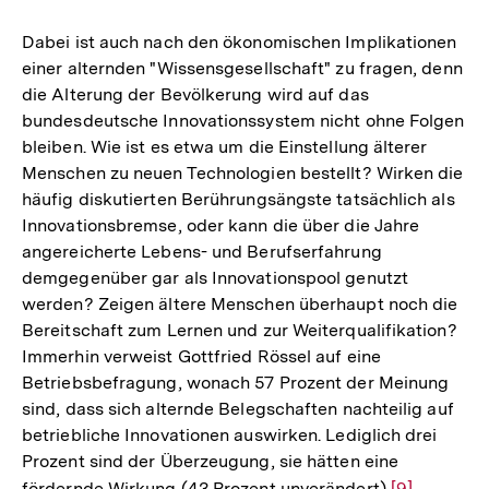
Fußnote
Dabei ist auch nach den ökonomischen Implikationen
einer alternden "Wissensgesellschaft" zu fragen, denn
die Alterung der Bevölkerung wird auf das
bundesdeutsche Innovationssystem nicht ohne Folgen
bleiben. Wie ist es etwa um die Einstellung älterer
Menschen zu neuen Technologien bestellt? Wirken die
häufig diskutierten Berührungsängste tatsächlich als
Innovationsbremse, oder kann die über die Jahre
angereicherte Lebens- und Berufserfahrung
demgegenüber gar als Innovationspool genutzt
werden? Zeigen ältere Menschen überhaupt noch die
Bereitschaft zum Lernen und zur Weiterqualifikation?
Immerhin verweist Gottfried Rössel auf eine
Betriebsbefragung, wonach 57 Prozent der Meinung
sind, dass sich alternde Belegschaften nachteilig auf
betriebliche Innovationen auswirken. Lediglich drei
Prozent sind der Überzeugung, sie hätten eine
fördernde Wirkung (43 Prozent unverändert)
Zur
[9]
.