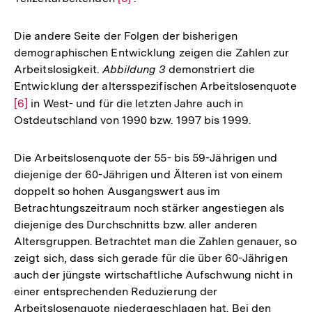
Auflösung
der
Die andere Seite der Folgen der bisherigen
Fußnote
demographischen Entwicklung zeigen die Zahlen zur
Arbeitslosigkeit.
Abbildung 3
demonstriert die
Entwicklung der altersspezifischen Arbeitslosenquote
Zur
[6]
in West- und für die letzten Jahre auch in
Ostdeutschland von 1990 bzw. 1997 bis 1999.
Auflösung
der
Fußnote
Die Arbeitslosenquote der 55- bis 59-Jährigen und
diejenige der 60-Jährigen und Älteren ist von einem
doppelt so hohen Ausgangswert aus im
Betrachtungszeitraum noch stärker angestiegen als
diejenige des Durchschnitts bzw. aller anderen
Altersgruppen. Betrachtet man die Zahlen genauer, so
zeigt sich, dass sich gerade für die über 60-Jährigen
auch der jüngste wirtschaftliche Aufschwung nicht in
einer entsprechenden Reduzierung der
Arbeitslosenquote niedergeschlagen hat. Bei den