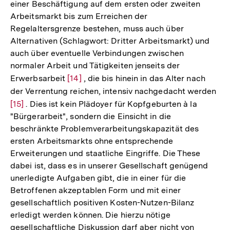
einer Beschäftigung auf dem ersten oder zweiten
Arbeitsmarkt bis zum Erreichen der
Regelaltersgrenze bestehen, muss auch über
Alternativen (Schlagwort: Dritter Arbeitsmarkt) und
auch über eventuelle Verbindungen zwischen
normaler Arbeit und Tätigkeiten jenseits der
Erwerbsarbeit
Zur
[14]
, die bis hinein in das Alter nach
der Verrentung reichen, intensiv nachgedacht werden
Auflösung
Zur
[15]
. Dies ist kein Plädoyer für Kopfgeburten à la
der
Auf
"Bürgerarbeit", sondern die Einsicht in die
Fußnote
der
beschränkte Problemverarbeitungskapazität des
Fu
ersten Arbeitsmarkts ohne entsprechende
Erweiterungen und staatliche Eingriffe. Die These
dabei ist, dass es in unserer Gesellschaft genügend
unerledigte Aufgaben gibt, die in einer für die
Betroffenen akzeptablen Form und mit einer
gesellschaftlich positiven Kosten-Nutzen-Bilanz
erledigt werden können. Die hierzu nötige
gesellschaftliche Diskussion darf aber nicht von