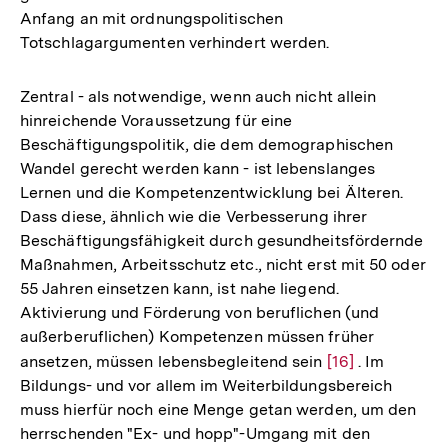
Anfang an mit ordnungspolitischen
Totschlagargumenten verhindert werden.
Zentral - als notwendige, wenn auch nicht allein
hinreichende Voraussetzung für eine
Beschäftigungspolitik, die dem demographischen
Wandel gerecht werden kann - ist lebenslanges
Lernen und die Kompetenzentwicklung bei Älteren.
Dass diese, ähnlich wie die Verbesserung ihrer
Beschäftigungsfähigkeit durch gesundheitsfördernde
Maßnahmen, Arbeitsschutz etc., nicht erst mit 50 oder
55 Jahren einsetzen kann, ist nahe liegend.
Aktivierung und Förderung von beruflichen (und
außerberuflichen) Kompetenzen müssen früher
ansetzen, müssen lebensbegleitend sein
Zur
[16]
. Im
Bildungs- und vor allem im Weiterbildungsbereich
Auflösung
muss hierfür noch eine Menge getan werden, um den
der
Zum
herrschenden "Ex- und hopp"-Umgang mit den
Fußnote
Seite