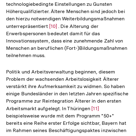
technologiebedingte Einstellungen zu Gunsten
Höherqualifizierter. Ältere Menschen sind jedoch bei
den hierzu notwendigen Weiterbildungsmaßnahmen
unterrepräsentiert
Zur
[10]
. Die Alterung der
Erwerbspersonen bedeutet damit für das
Auflösung
Innovationssystem, dass eine zunehmende Zahl von
der
Menschen an beruflichen (Fort-)Bildungsmaßnahmen
Fußnote
teilnehmen muss.
Politik und Arbeitsverwaltung beginnen, diesem
Problem der wachsenden Arbeitslosigkeit Älterer
verstärkt ihre Aufmerksamkeit zu widmen. So haben
einige Bundesländer in den letzten Jahren spezifische
Programme zur Reintegration Älterer in den ersten
Arbeitsmarkt aufgelegt. In Thüringen
Zur
[11]
beispielsweise wurde mit dem Programm "50+"
Auflösung
bereits eine Reihe erster Erfolge sichtbar, Bayern hat
der
im Rahmen seines Beschäftigungspaktes inzwischen
Fußnote