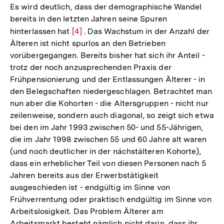
Es wird deutlich, dass der demographische Wandel
bereits in den letzten Jahren seine Spuren
hinterlassen hat
Zur
[4]
. Das Wachstum in der Anzahl der
Älteren ist nicht spurlos an den Betrieben
Auflösung
vorübergegangen. Bereits bisher hat sich ihr Anteil -
der
trotz der noch anzusprechenden Praxis der
Fußnote
Frühpensionierung und der Entlassungen Älterer - in
den Belegschaften niedergeschlagen. Betrachtet man
nun aber die Kohorten - die Altersgruppen - nicht nur
zeilenweise, sondern auch diagonal, so zeigt sich etwa
bei den im Jahr 1993 zwischen 50- und 55-Jährigen,
die im Jahr 1998 zwischen 55 und 60 Jahre alt waren
(und noch deutlicher in der nächstälteren Kohorte),
dass ein erheblicher Teil von diesen Personen nach 5
Jahren bereits aus der Erwerbstätigkeit
ausgeschieden ist - endgültig im Sinne von
Frühverrentung oder praktisch endgültig im Sinne von
Arbeitslosigkeit. Das Problem Älterer am
Arbeitsmarkt besteht nämlich nicht darin, dass ihr