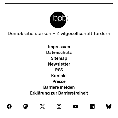
Meta-
Links
Zur
Demokratie stärken –
Zivilgesellschaft fördern
Startseite
der
Meta-
Impressum
bpb
Navigation
Datenschutz
Sitemap
Newsletter
RSS
Kontakt
Presse
Barriere melden
Erklärung zur Barrierefreiheit
Auf
Auf
Auf
Auf
Auf
Auf
Au
Folgen
Folgen
Folgen
Folgen
Folgen
Folgen
Fol
Facebook
Mastodon
X
Instagram
Youtube
LinkedIn
Bl
Sie
Sie
Sie
Sie
Sie
Sie
Sie
Zum