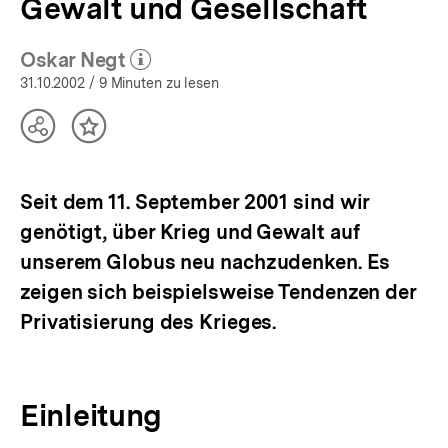
Gewalt und Gesellschaft
Oskar Negt
(Mehr zum Autor)
öffnen
31.10.2002
/ 9 Minuten zu lesen
Teilen
Inhalt
Optionen
merken
anzeigen
Seit dem 11. September 2001 sind wir
genötigt, über Krieg und Gewalt auf
unserem Globus neu nachzudenken. Es
zeigen sich beispielsweise Tendenzen der
Privatisierung des Krieges.
Einleitung