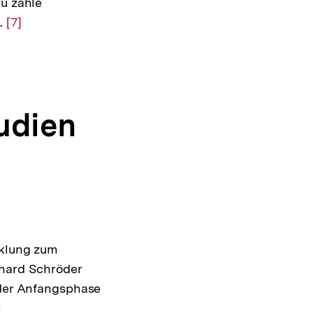
zu zähle
".
Zur
[7]
Auflösung
der
Fußnote
tudien
cklung zum
hard Schröder
 der Anfangsphase