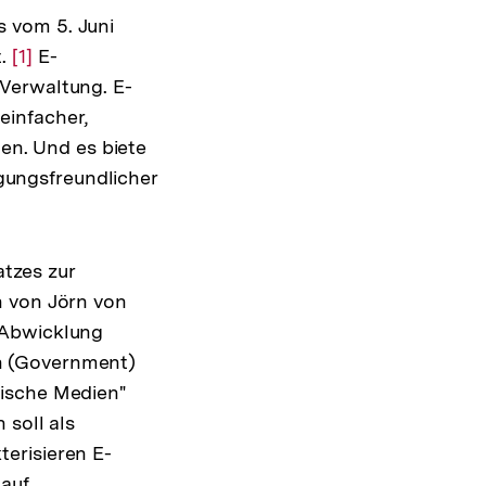
 vom 5. Juni
t.
Zur
[1]
E-
Verwaltung. E-
Auflösung
einfacher,
der
ten. Und es biete
Fußnote
igungsfreundlicher
tzes zur
n von Jörn von
 Abwicklung
n (Government)
nische Medien"
 soll als
erisieren E-
auf,