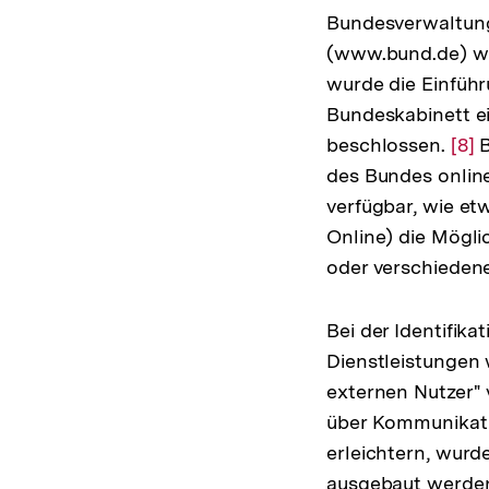
Bundesverwaltung 
(www.bund.de) wu
wurde die Einführ
Bundeskabinett ei
beschlossen.
Zur
[8]
B
des Bundes online
Auf
verfügbar, wie e
der
Online) die Mögli
Fuß
oder verschieden
Bei der Identifika
Dienstleistungen 
externen Nutzer" 
über Kommunikatio
erleichtern, wurd
ausgebaut werden 