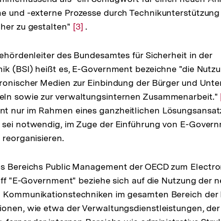
e und -externe Prozesse durch Technikunterstützung 
ote
her zu gestalten"
Zur
[3]
.
Auflösung
der
Behördenleiter des Bundesamtes für Sicherheit in der
Fußnote
ik (BSI) heißt es, E-Government bezeichne "die Nutzu
tronischer Medien zur Einbindung der Bürger und Unt
ln sowie zur verwaltungsinternen Zusammenarbeit."
t nur im Rahmen eines ganzheitlichen Lösungsansatze
 sei notwendig, im Zuge der Einführung von E-Gover
 reorganisieren.
es Bereichs Public Management der OECD zum Electr
riff "E-Government" beziehe sich auf die Nutzung der 
d Kommunikationstechniken im gesamten Bereich der
onen, wie etwa der Verwaltungsdienstleistungen, der 