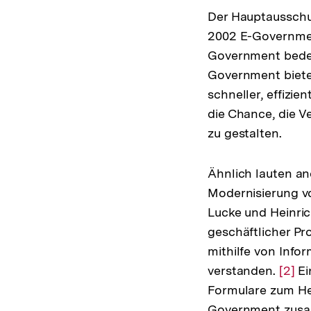
Der Hauptausschu
2002 E-Governmen
Government bedeu
Government biete
schneller, effizie
die Chance, die Ve
zu gestalten.
Ähnlich lauten an
Modernisierung vo
Lucke und Heinri
geschäftlicher P
mithilfe von Inf
verstanden.
Zur
[2]
Ei
Formulare zum Her
Aufl
Government zusam
der