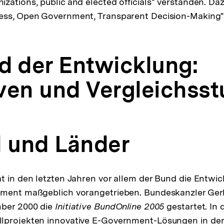
zations, public and elected officials" verstanden. Da
ess, Open Government, Transparent Decision-Making
nd der Entwicklung:
tiven und Vergleichss
d und Länder
t in den letzten Jahren vor allem der Bund die Entwi
nment maßgeblich vorangetrieben. Bundeskanzler Ger
mber 2000 die
Initiative BundOnline 2005
gestartet. In
lprojekten innovative E-Government-Lösungen in der