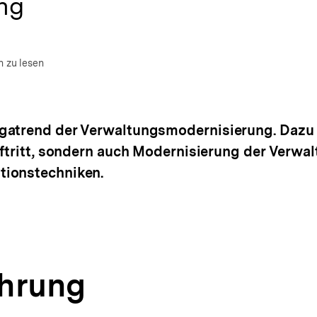
ng
um Autor)
nen
n zu lesen
gatrend der Verwaltungsmodernisierung. Dazu g
uftritt, sondern auch Modernisierung der Verwal
tionstechniken.
ührung