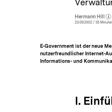
Verwaltu
Hermann Hill
(Mehr z
öff
23.09.2002
/ 35 Minute
E-Government ist der neue Me
nutzerfreundlicher Internet-A
Informations- und Kommunika
I. Einf