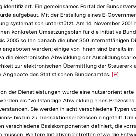
identifiziert. Ein gemeinsames Portal der Bundesver
rde aufgebaut. Mit der Erstellung eines E-Governm
ung systematisch unterstützt. Am 14. November 2001 
nen konkreten Umsetzungsplan für die Initiative Bun
is 2005 sollen danach die über 350 internetfähigen D
 angeboten werden; einige von ihnen sind bereits im 
lösung
twa die elektronische Abwicklung der Ausbildungsdar
chkeit zur elektronischen Übermittlung der Steuererk
note
e Angebote des Statistischen Bundesamtes.
Zur
[9]
Auflösun
der
tion der Dienstleistungen wurde eine nutzerorientierte
Fußnote
werden als "vollständige Abwicklung eines Prozesses 
verstanden. Sie werden in acht verschiedene Typen v
ns- bis hin zu Transaktionsprozessen eingeteilt. Um
en verschiedene Basiskomponenten definiert, die vorr
müssen. Weitere Initiativen betreffen etwa die Entwi