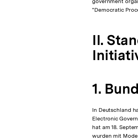
government organi
"Democratic Proc
II. Sta
Initia
1. Bun
In Deutschland ha
Electronic Gover
hat am 18. Septe
wurden mit Model