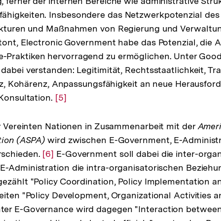
 ferner der internen Bereiche wie administrative Stru
higkeiten. Insbesondere das Netzwerkpotenzial des I
rukturen und Maßnahmen von Regierung und Verwaltun
etont, Electronic Government habe das Potenzial, di
Praktiken hervorragend zu ermöglichen. Unter Goo
dabei verstanden: Legitimität, Rechtsstaatlichkeit, Tr
ienz, Kohärenz, Anpassungsfähigkeit an neue Herausfo
 Konsultation.
Zur
[5]
Auflösung
der
er Vereinten Nationen in Zusammenarbeit mit der
Ameri
Fußnote
tion (ASPA)
wird zwischen E-Government, E-Administr
rschieden.
Zur
[6]
E-Government soll dabei die inter-orga
E-Administration die intra-organisatorischen Bezieh
Auflösung
ezählt "Policy Coordination, Policy Implementation an
der
eiten "Policy Development, Organizational Activities
Fußnote
er E-Governance wird dagegen "Interaction between 