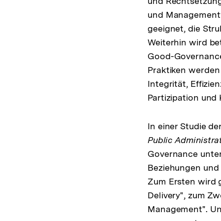
und Rechtsetzung,
und Managementfä
geeignet, die St
Weiterhin wird b
Good-Governance-
Praktiken werden 
Integrität, Effiz
Partizipation und
In einer Studie d
Public Administra
Governance unte
Beziehungen und 
Zum Ersten wird g
Delivery", zum Zw
Management". Unt