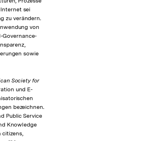
kturen, Prozesse
nternet sei
g zu verändern.
e Anwendung von
d-Governance-
ansparenz,
rderungen sowie
can Society for
ation und E-
nisatorischen
ungen bezeichnen.
d Public Service
 and Knowledge
citizens,