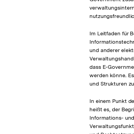
verwaltungsintern
Fußn
nutzungsfreundlic
Im Leitfaden für 
Informationstechn
und anderer elek
Verwaltungshande
dass E-Governmen
werden könne. Es
und Strukturen zu
In einem Punkt d
heißt es, der Beg
Informations- un
Verwaltungsfunkti