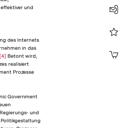
effektiver und
Konta
0
ng des Internets
Merklist
ansehen
ernehmen in das
0
Artik
im
Zur
[4]
Betont wird,
Shop-
s realisiert
Auflösung
Warenko
nment Prozesse
der
ansehen
Fußnote
onic Government
neuen
 Regierungs- und
Politikgestaltung