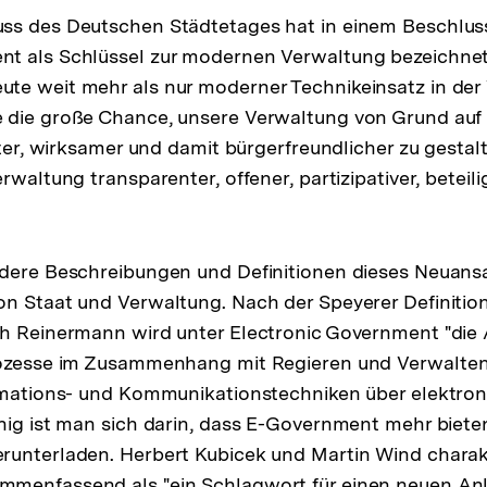
ss des Deutschen Städtetages hat in einem Beschluss
t als Schlüssel zur modernen Verwaltung bezeichne
te weit mehr als nur moderner Technikeinsatz in der 
 die große Chance, unsere Verwaltung von Grund auf 
nter, wirksamer und damit bürgerfreundlicher zu gestal
rwaltung transparenter, offener, partizipativer, beteil
dere Beschreibungen und Definitionen dieses Neuansa
n Staat und Verwaltung. Nach der Speyerer Definitio
ch Reinermann wird unter Electronic Government "die
rozesse im Zusammenhang mit Regieren und Verwalte
ormations- und Kommunikationstechniken über elektro
nig ist man sich darin, dass E-Government mehr bieten
unterladen. Herbert Kubicek und Martin Wind charakt
ösung
menfassend als "ein Schlagwort für einen neuen Anl