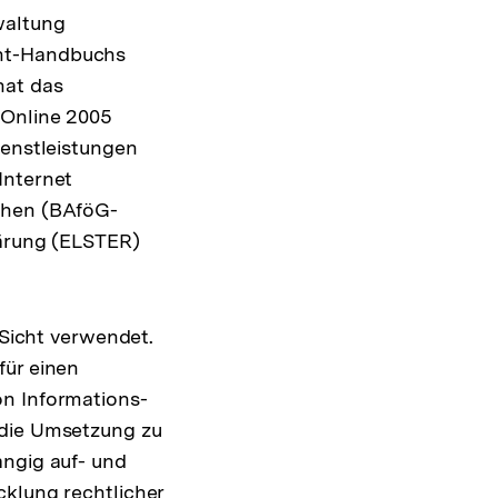
waltung
ent-Handbuchs
hat das
dOnline 2005
ienstleistungen
Internet
lehen (BAföG-
lärung (ELSTER)
g
 Sicht verwendet.
für einen
on Informations-
 die Umsetzung zu
angig auf- und
cklung rechtlicher