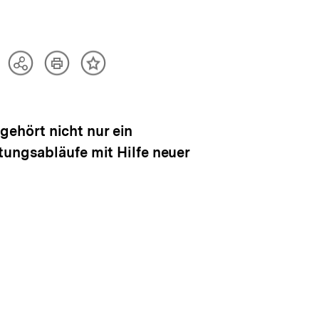
Artikel
Teilen
Inhalt
drucken
Optionen
merken
anzeigen
ehört nicht nur ein
tungsabläufe mit Hilfe neuer