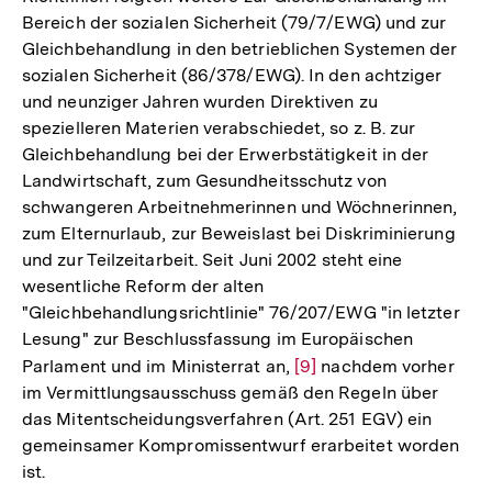
Bereich der sozialen Sicherheit (79/7/EWG) und zur
Gleichbehandlung in den betrieblichen Systemen der
sozialen Sicherheit (86/378/EWG). In den achtziger
und neunziger Jahren wurden Direktiven zu
spezielleren Materien verabschiedet, so z. B. zur
Gleichbehandlung bei der Erwerbstätigkeit in der
Landwirtschaft, zum Gesundheitsschutz von
schwangeren Arbeitnehmerinnen und Wöchnerinnen,
zum Elternurlaub, zur Beweislast bei Diskriminierung
und zur Teilzeitarbeit. Seit Juni 2002 steht eine
wesentliche Reform der alten
"Gleichbehandlungsrichtlinie" 76/207/EWG "in letzter
Lesung" zur Beschlussfassung im Europäischen
Parlament und im Ministerrat an,
Zur
[9]
nachdem vorher
im Vermittlungsausschuss gemäß den Regeln über
Auflösung
das Mitentscheidungsverfahren (Art. 251 EGV) ein
der
gemeinsamer Kompromissentwurf erarbeitet worden
Fußnote
ist.