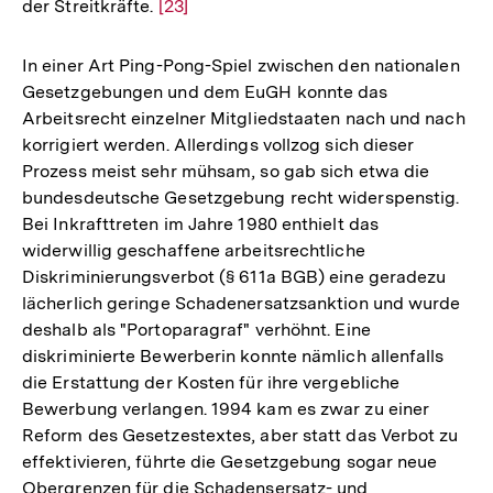
der Streitkräfte.
Zur
[23]
der
Auflösung
Fußnote
der
In einer Art Ping-Pong-Spiel zwischen den nationalen
Fußnote
Gesetzgebungen und dem EuGH konnte das
Arbeitsrecht einzelner Mitgliedstaaten nach und nach
korrigiert werden. Allerdings vollzog sich dieser
Prozess meist sehr mühsam, so gab sich etwa die
bundesdeutsche Gesetzgebung recht widerspenstig.
Bei Inkrafttreten im Jahre 1980 enthielt das
widerwillig geschaffene arbeitsrechtliche
Diskriminierungsverbot (§ 611a BGB) eine geradezu
lächerlich geringe Schadenersatzsanktion und wurde
deshalb als "Portoparagraf" verhöhnt. Eine
diskriminierte Bewerberin konnte nämlich allenfalls
die Erstattung der Kosten für ihre vergebliche
Bewerbung verlangen. 1994 kam es zwar zu einer
Reform des Gesetzestextes, aber statt das Verbot zu
effektivieren, führte die Gesetzgebung sogar neue
Obergrenzen für die Schadensersatz- und