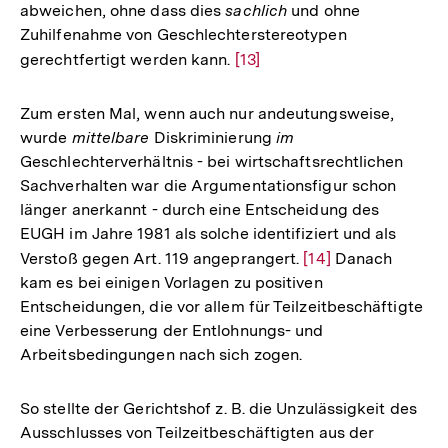
abweichen, ohne dass dies
sachlich
und ohne
Zuhilfenahme von Geschlechterstereotypen
gerechtfertigt werden kann.
Zur
[13]
Auflösung
der
Zum ersten Mal, wenn auch nur andeutungsweise,
Fußnote
wurde
mittelbare
Diskriminierung
im
Geschlechterverhältnis - bei wirtschaftsrechtlichen
Sachverhalten war die Argumentationsfigur schon
länger anerkannt - durch eine Entscheidung des
EUGH im Jahre 1981 als solche identifiziert und als
Verstoß gegen Art. 119 angeprangert.
Zur
[14]
Danach
kam es bei einigen Vorlagen zu positiven
Auflösung
Entscheidungen, die vor allem für Teilzeitbeschäftigte
der
eine Verbesserung der Entlohnungs- und
Fußnote
Arbeitsbedingungen nach sich zogen.
So stellte der Gerichtshof z. B. die Unzulässigkeit des
Ausschlusses von Teilzeitbeschäftigten aus der