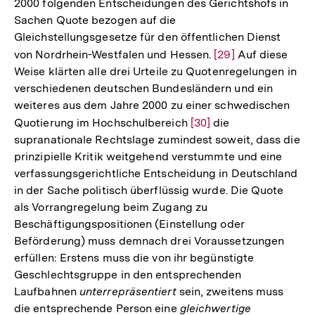
2000 folgenden Entscheidungen des Gerichtshofs in
Sachen Quote bezogen auf die
Gleichstellungsgesetze für den öffentlichen Dienst
von Nordrhein-Westfalen und Hessen.
Zur
[29]
Auf diese
Weise klärten alle drei Urteile zu Quotenregelungen in
Auflösung
verschiedenen deutschen Bundesländern und ein
der
weiteres aus dem Jahre 2000 zu einer schwedischen
Fußnote
Quotierung im Hochschulbereich
Zur
[30]
die
supranationale Rechtslage zumindest soweit, dass die
Auflösung
prinzipielle Kritik weitgehend verstummte und eine
der
verfassungsgerichtliche Entscheidung in Deutschland
Fußnote
in der Sache politisch überflüssig wurde. Die Quote
als Vorrangregelung beim Zugang zu
Beschäftigungspositionen (Einstellung oder
Beförderung) muss demnach drei Voraussetzungen
erfüllen: Erstens muss die von ihr begünstigte
Geschlechtsgruppe in den entsprechenden
Laufbahnen
unterrepräsentiert
sein, zweitens muss
die entsprechende Person eine
gleichwertige