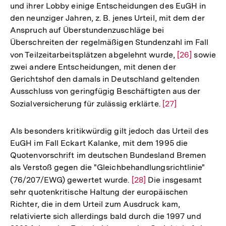
und ihrer Lobby einige Entscheidungen des EuGH in
den neunziger Jahren, z. B. jenes Urteil, mit dem der
Anspruch auf Überstundenzuschläge bei
Überschreiten der regelmäßigen Stundenzahl im Fall
von Teilzeitarbeitsplätzen abgelehnt wurde,
Zur
[26]
sowie
zwei andere Entscheidungen, mit denen der
Auflösung
Gerichtshof den damals in Deutschland geltenden
der
Ausschluss von geringfügig Beschäftigten aus der
Fußnote
Sozialversicherung für zulässig erklärte.
Zur
[27]
Auflösung
der
Als besonders kritikwürdig gilt jedoch das Urteil des
Fußnote
EuGH im Fall Eckart Kalanke, mit dem 1995 die
Quotenvorschrift im deutschen Bundesland Bremen
als Verstoß gegen die "Gleichbehandlungsrichtlinie"
(76/207/EWG) gewertet wurde.
Zur
[28]
Die insgesamt
sehr quotenkritische Haltung der europäischen
Auflösung
Richter, die in dem Urteil zum Ausdruck kam,
der
relativierte sich allerdings bald durch die 1997 und
Fußnote