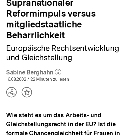
Supranationaler
Reformimpuls versus
mitgliedstaatliche
Beharrlichkeit
Europäische Rechtsentwicklung
und Gleichstellung
Sabine Berghahn
(Mehr zum Autor)
öffnen
16.08.2002
/ 22 Minuten zu lesen
Teilen
Inhalt
Optionen
merken
anzeigen
Wie steht es um das Arbeits- und
Gleichstellungsrecht in der EU? Ist die
formale Chancengleichheit für Frauen in