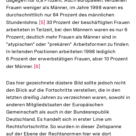
dagegen nur 6,8 Prozent. Auch europaweit verdienen
Frauen weniger als Männer, im Jahre 1998 waren es
durchschnittlich nur 84 Prozent des männlichen
Stundenlohns.
Zur
[5]
33 Prozent der beschäftigten Frauen
arbeiteten in Teilzeit, bei den Männern waren es nur 6
Auflösung
Prozent; deutlich mehr Frauen als Männer sind in
der
"atypischen" oder "prekären" Arbeitsformen zu finden.
Fußnote
In leitenden Positionen arbeiteten 1998 lediglich
6 Prozent der erwerbstätigen Frauen, aber 10 Prozent
der Männer.
Zur
[6]
Auflösung
der
Das hier gezeichnete düstere Bild sollte jedoch nicht
Fußnote
den Blick auf die Fortschritte verstellen, die in den
letzten dreißig Jahren zu verzeichnen waren, sowohl in
anderen Mitgliedstaaten der Europäischen
Gemeinschaft als auch in der Bundesrepublik
Deutschland. Es handelt sich in erster Linie um
Rechtsfortschritte. So wurden in dieser Zeitspanne
auf der Ebene der Rechtsnormen hier wie dort