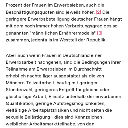
Prozent der Frauen im Erwerbsleben, auch die
Beschäftigungsquoten sind jeweils höher.
Zur
[2]
Die
geringere Erwerbsbeteiligung deutscher Frauen hängt
Auflösung
mit dem noch immer hohen Verbreitungsgrad des so
der
genannten "männ-lichen Ernährermodells"
Zur
[3]
Fußnote
zusammen, jedenfalls im Westteil der Republik.
Auflösung
der
Fußnote
Aber auch wenn Frauen in Deutschland einer
Erwerbsarbeit nachgehen, sind die Bedingungen ihrer
Teilnahme am Erwerbsleben im Durchschnitt
erheblich nachteiliger ausgestaltet als die von
Männern. Teilzeitarbeit, häufig mit geringer
Stundenzahl, geringeres Entgelt für gleiche oder
gleichartige Arbeit, Einsatz unterhalb der erworbenen
Qualifikation, geringe Aufstiegsmöglichkeiten,
vielfältige Arbeitsplatzrisiken und nicht selten die
sexuelle Belästigung - dies sind Kennzeichen
weiblicher Arbeitsmarktteilhabe, von den