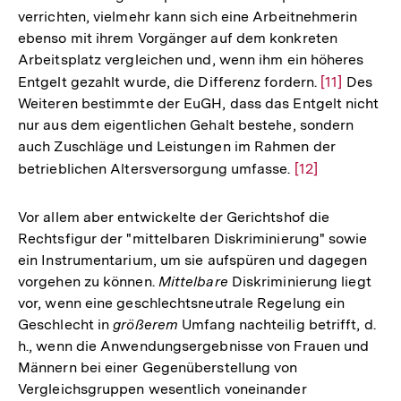
verrichten, vielmehr kann sich eine Arbeitnehmerin
ebenso mit ihrem Vorgänger auf dem konkreten
Arbeitsplatz vergleichen und, wenn ihm ein höheres
Entgelt gezahlt wurde, die Differenz fordern.
Zur
[11]
Des
Weiteren bestimmte der EuGH, dass das Entgelt nicht
Auflösung
nur aus dem eigentlichen Gehalt bestehe, sondern
der
auch Zuschläge und Leistungen im Rahmen der
Fußnote
betrieblichen Altersversorgung umfasse.
Zur
[12]
Auflösung
der
Vor allem aber entwickelte der Gerichtshof die
Fußnote
Rechtsfigur der "mittelbaren Diskriminierung" sowie
ein Instrumentarium, um sie aufspüren und dagegen
vorgehen zu können.
Mittelbare
Diskriminierung liegt
vor, wenn eine geschlechtsneutrale Regelung ein
Geschlecht in
größerem
Umfang nachteilig betrifft, d.
h., wenn die Anwendungsergebnisse von Frauen und
Männern bei einer Gegenüberstellung von
Vergleichsgruppen wesentlich voneinander