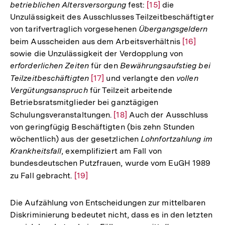
betrieblichen Altersversorgung
fest:
Zur
[15]
die
Unzulässigkeit des Ausschlusses Teilzeitbeschäftigter
Auflösung
von tarifvertraglich vorgesehenen
Übergangsgeldern
der
beim Ausscheiden aus dem Arbeitsverhältnis
Zur
[16]
Fußnote
sowie die Unzulässigkeit der Verdopplung von
Auflösung
erforderlichen Zeiten
für den
Bewährungsaufstieg bei
der
Teilzeitbeschäftigten
Zur
[17]
und verlangte den
vollen
Fußnote
Vergütungsanspruch
für Teilzeit arbeitende
Auflösung
Betriebsratsmitglieder bei ganztägigen
der
Schulungsveranstaltungen.
Zur
[18]
Auch der Ausschluss
Fußnote
von geringfügig Beschäftigten (bis zehn Stunden
Auflösung
wöchentlich) aus der gesetzlichen
Lohnfortzahlung im
der
Krankheitsfall
, exemplifiziert am Fall von
Fußnote
bundesdeutschen Putzfrauen, wurde vom EuGH 1989
zu Fall gebracht.
Zur
[19]
Auflösung
der
Die Aufzählung von Entscheidungen zur mittelbaren
Fußnote
Diskriminierung bedeutet nicht, dass es in den letzten