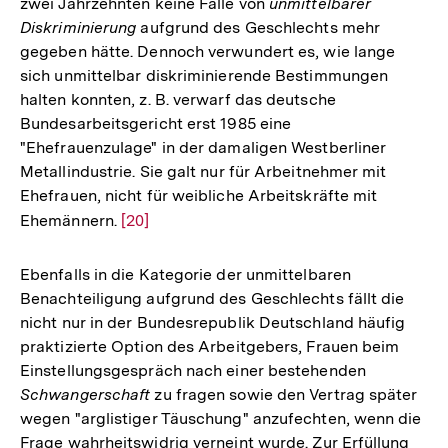
zwei Jahrzehnten keine Fälle von
unmittelbarer
Diskriminierung
aufgrund des Geschlechts mehr
gegeben hätte. Dennoch verwundert es, wie lange
sich unmittelbar diskriminierende Bestimmungen
halten konnten, z. B. verwarf das deutsche
Bundesarbeitsgericht erst 1985 eine
"Ehefrauenzulage" in der damaligen Westberliner
Metallindustrie. Sie galt nur für Arbeitnehmer mit
Ehefrauen, nicht für weibliche Arbeitskräfte mit
Ehemännern.
Zur
[20]
Auflösung
der
Ebenfalls in die Kategorie der unmittelbaren
Fußnote
Benachteiligung aufgrund des Geschlechts fällt die
nicht nur in der Bundesrepublik Deutschland häufig
praktizierte Option des Arbeitgebers, Frauen beim
Einstellungsgespräch nach einer bestehenden
Schwangerschaft
zu fragen sowie den Vertrag später
wegen "arglistiger Täuschung" anzufechten, wenn die
Frage wahrheitswidrig verneint wurde. Zur Erfüllung