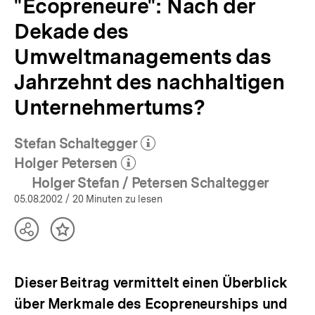
"Ecopreneure": Nach der
Dekade des
Umweltmanagements das
Jahrzehnt des nachhaltigen
Unternehmertums?
Stefan Schaltegger
(Mehr zum Autor)
öffnen
Holger Petersen
(Mehr zum Autor)
öffnen
Holger Stefan / Petersen Schaltegger
05.08.2002
/ 20 Minuten zu lesen
Teilen
Inhalt
Optionen
merken
anzeigen
Dieser Beitrag vermittelt einen Überblick
über Merkmale des Ecopreneurships und