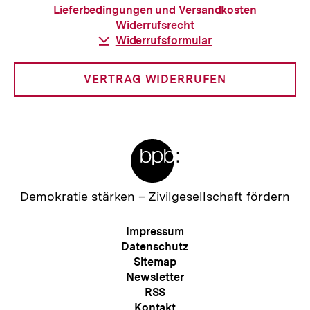
Bestellung
Lieferbedingungen und Versandkosten
Widerrufsrecht
Download-
Widerrufsformular
Link:
VERTRAG WIDERRUFEN
Meta-
Links
Zur
Demokratie stärken –
Zivilgesellschaft fördern
Startseite
der
Meta-
Impressum
bpb
Navigation
Datenschutz
Sitemap
Newsletter
RSS
Kontakt