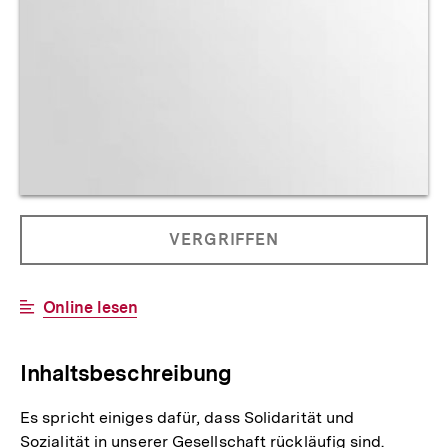
Allgemeine
PRODUKT
VERGRIFFEN
Informationen
NICHT
BESTELLBAR
Interner
Online lesen
Link:
Inhaltsbeschreibung
Es spricht einiges dafür, dass Solidarität und
Sozialität in unserer Gesellschaft rückläufig sind.