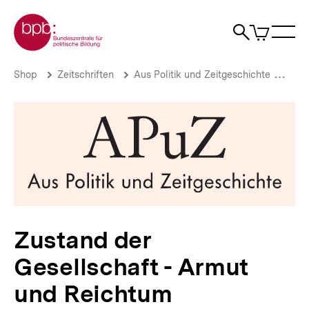
Direkt
Zur Startseite der bpb
zum
0
Artikel
Sho
Seiteninhalt
im
Naviga
Suche
springen
War
öffne
öffnen
öff
Pfadnavigation
Zustand
Brotkrümelnavigation
Shop
Zeitschriften
Aus Politik und Zeitgeschichte
Aus 
der
Gesellschaft
-
Armut
und
Reichtum
|
bpb.de
Zustand der
Gesellschaft - Armut
und Reichtum