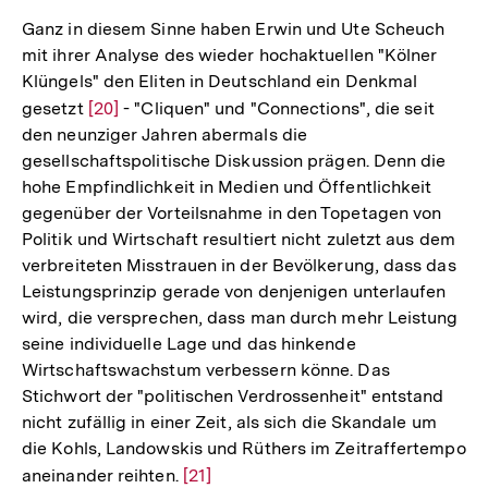
der
Ganz in diesem Sinne haben Erwin und Ute Scheuch
Fußnote
mit ihrer Analyse des wieder hochaktuellen "Kölner
Klüngels" den Eliten in Deutschland ein Denkmal
gesetzt
Zur
[20]
- "Cliquen" und "Connections", die seit
den neunziger Jahren abermals die
Auflösung
gesellschaftspolitische Diskussion prägen. Denn die
der
hohe Empfindlichkeit in Medien und Öffentlichkeit
Fußnote
gegenüber der Vorteilsnahme in den Topetagen von
Politik und Wirtschaft resultiert nicht zuletzt aus dem
verbreiteten Misstrauen in der Bevölkerung, dass das
Leistungsprinzip gerade von denjenigen unterlaufen
wird, die versprechen, dass man durch mehr Leistung
seine individuelle Lage und das hinkende
Wirtschaftswachstum verbessern könne. Das
Stichwort der "politischen Verdrossenheit" entstand
nicht zufällig in einer Zeit, als sich die Skandale um
die Kohls, Landowskis und Rüthers im Zeitraffertempo
aneinander reihten.
Zur
[21]