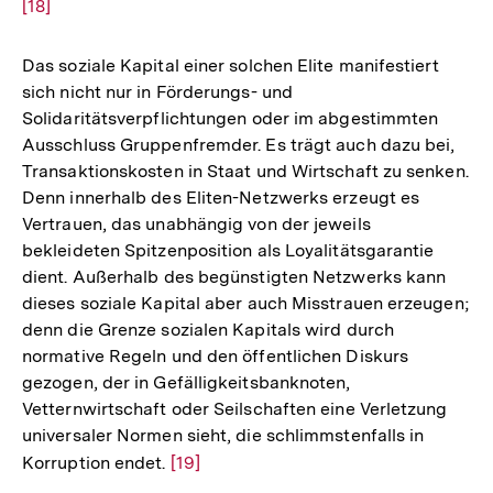
[18]
Auflö
der
Fußn
Das soziale Kapital einer solchen Elite manifestiert
sich nicht nur in Förderungs- und
Solidaritätsverpflichtungen oder im abgestimmten
Ausschluss Gruppenfremder. Es trägt auch dazu bei,
Transaktionskosten in Staat und Wirtschaft zu senken.
Denn innerhalb des Eliten-Netzwerks erzeugt es
Vertrauen, das unabhängig von der jeweils
bekleideten Spitzenposition als Loyalitätsgarantie
dient. Außerhalb des begünstigten Netzwerks kann
dieses soziale Kapital aber auch Misstrauen erzeugen;
denn die Grenze sozialen Kapitals wird durch
normative Regeln und den öffentlichen Diskurs
gezogen, der in Gefälligkeitsbanknoten,
Vetternwirtschaft oder Seilschaften eine Verletzung
universaler Normen sieht, die schlimmstenfalls in
Korruption endet.
Zur
[19]
Auflösung