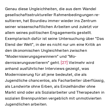
Auflösung
der
Genau diese Ungleichheiten, die aus dem Wandel
Fußnote
gesellschaftsstruktureller Rahmenbedingungen re-
sultieren, hat Bourdieu immer wieder ins Zentrum
seiner wissenschaftlichen Arbeiten und zuletzt vor
allem seines politischen Engagements gestellt.
Exemplarisch dafür ist seine Untersuchung über "Das
Elend der Welt", in der es nicht nur um eine Kritik an
den ökonomischen Ungleichheiten zwischen
"Modernisierungsgewinnern" und "Mo-
dernisierungsverlierern" geht.
Zur
[27]
Vielmehr wird
anhand ausführlicher Interviews gezeigt, was
Auflösung
Modernisierung für all jene bedeutet, die als
der
Jugendliche chancenlos, als Facharbeiter überflüssig,
Fußnote
als Landwirte ohne Erben, als Einzelhändler ohne
Markt sind oder als Sozialarbeiter und Therapeuten in
sozialen Brennpunkten vergeblich mit unmotivierten
Jugendlichen arbeiten.