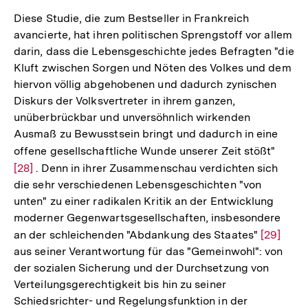
Diese Studie, die zum Bestseller in Frankreich
avancierte, hat ihren politischen Sprengstoff vor allem
darin, dass die Lebensgeschichte jedes Befragten "die
Kluft zwischen Sorgen und Nöten des Volkes und dem
hiervon völlig abgehobenen und dadurch zynischen
Diskurs der Volksvertreter in ihrem ganzen,
unüberbrückbar und unversöhnlich wirkenden
Ausmaß zu Bewusstsein bringt und dadurch in eine
offene gesellschaftliche Wunde unserer Zeit stößt"
Zur
[28]
. Denn in ihrer Zusammenschau verdichten sich
Auflö
die sehr verschiedenen Lebensgeschichten "von
der
unten" zu einer radikalen Kritik an der Entwicklung
Fußno
moderner Gegenwartsgesellschaften, insbesondere
an der schleichenden "Abdankung des Staates"
Zur
[29]
aus seiner Verantwortung für das "Gemeinwohl": von
Auflösun
der sozialen Sicherung und der Durchsetzung von
der
Verteilungsgerechtigkeit bis hin zu seiner
Fußnote
Schiedsrichter- und Regelungsfunktion in der