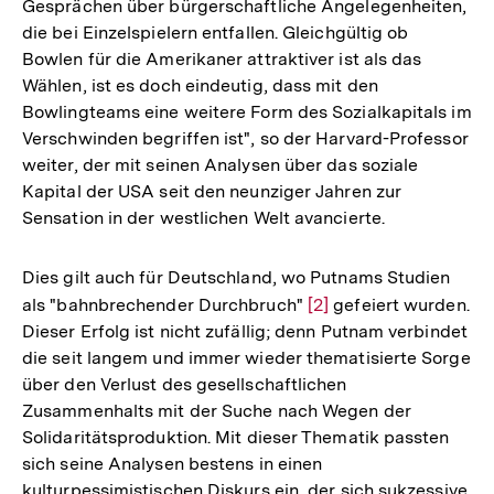
Gesprächen über bürgerschaftliche Angelegenheiten,
Fußnote
die bei Einzelspielern entfallen. Gleichgültig ob
Bowlen für die Amerikaner attraktiver ist als das
Wählen, ist es doch eindeutig, dass mit den
Bowlingteams eine weitere Form des Sozialkapitals im
Verschwinden begriffen ist", so der Harvard-Professor
weiter, der mit seinen Analysen über das soziale
Kapital der USA seit den neunziger Jahren zur
Sensation in der westlichen Welt avancierte.
Dies gilt auch für Deutschland, wo Putnams Studien
als "bahnbrechender Durchbruch"
Zur
[2]
gefeiert wurden.
Dieser Erfolg ist nicht zufällig; denn Putnam verbindet
Auflösung
die seit langem und immer wieder thematisierte Sorge
der
über den Verlust des gesellschaftlichen
Fußnote
Zusammenhalts mit der Suche nach Wegen der
Solidaritätsproduktion. Mit dieser Thematik passten
sich seine Analysen bestens in einen
kulturpessimistischen Diskurs ein, der sich sukzessive