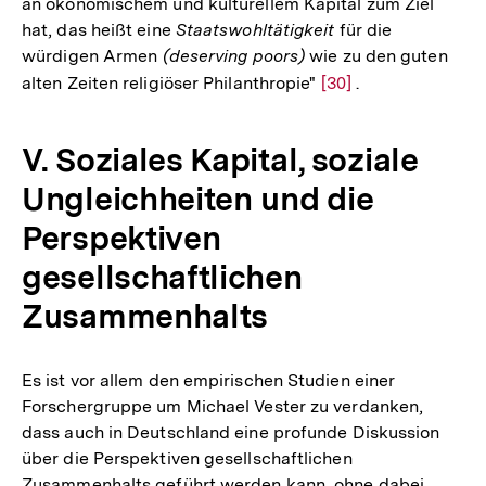
an ökonomischem und kulturellem Kapital zum Ziel
hat, das heißt eine
Staatswohltätigkeit
für die
würdigen Armen
(deserving poors)
wie zu den guten
alten Zeiten religiöser Philanthropie"
Zur
[30]
.
Auflösung
der
V. Soziales Kapital, soziale
Fußnote
Ungleichheiten und die
Perspektiven
gesellschaftlichen
Zusammenhalts
Es ist vor allem den empirischen Studien einer
Forschergruppe um Michael Vester zu verdanken,
dass auch in Deutschland eine profunde Diskussion
über die Perspektiven gesellschaftlichen
Zusammenhalts geführt werden kann, ohne dabei