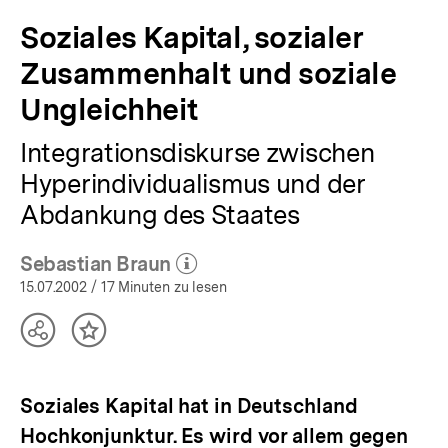
Soziales Kapital, sozialer
Zusammenhalt und soziale
Ungleichheit
Integrationsdiskurse zwischen
Hyperindividualismus und der
Abdankung des Staates
Sebastian Braun
(Mehr zum Autor)
öffnen
15.07.2002
/ 17 Minuten zu lesen
Teilen
Inhalt
Optionen
merken
anzeigen
Soziales Kapital hat in Deutschland
Hochkonjunktur. Es wird vor allem gegen