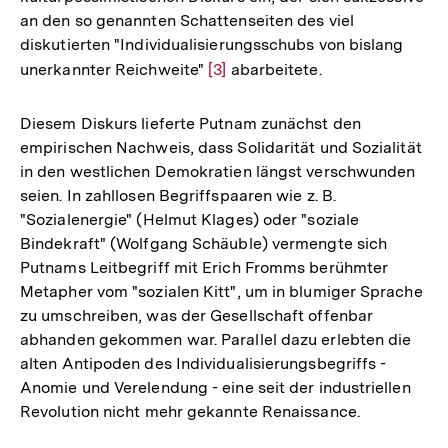
an den so genannten Schattenseiten des viel
diskutierten "Individualisierungsschubs von bislang
unerkannter Reichweite"
Zur
[3]
abarbeitete.
Auflösung
der
Diesem Diskurs lieferte Putnam zunächst den
Fußnote
empirischen Nachweis, dass Solidarität und Sozialität
in den westlichen Demokratien längst verschwunden
seien. In zahllosen Begriffspaaren wie z. B.
"Sozialenergie" (Helmut Klages) oder "soziale
Bindekraft" (Wolfgang Schäuble) vermengte sich
Putnams Leitbegriff mit Erich Fromms berühmter
Metapher vom "sozialen Kitt", um in blumiger Sprache
zu umschreiben, was der Gesellschaft offenbar
abhanden gekommen war. Parallel dazu erlebten die
alten Antipoden des Individualisierungsbegriffs -
Anomie und Verelendung - eine seit der industriellen
Revolution nicht mehr gekannte Renaissance.