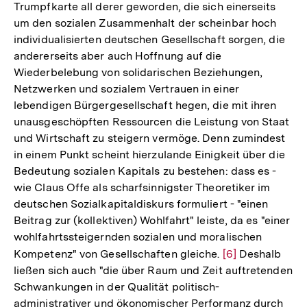
Fußnote
Trumpfkarte all derer geworden, die sich einerseits
um den sozialen Zusammenhalt der scheinbar hoch
individualisierten deutschen Gesellschaft sorgen, die
andererseits aber auch Hoffnung auf die
Wiederbelebung von solidarischen Beziehungen,
Netzwerken und sozialem Vertrauen in einer
lebendigen Bürgergesellschaft hegen, die mit ihren
unausgeschöpften Ressourcen die Leistung von Staat
und Wirtschaft zu steigern vermöge. Denn zumindest
in einem Punkt scheint hierzulande Einigkeit über die
Bedeutung sozialen Kapitals zu bestehen: dass es -
wie Claus Offe als scharfsinnigster Theoretiker im
deutschen Sozialkapitaldiskurs formuliert - "einen
Beitrag zur (kollektiven) Wohlfahrt" leiste, da es "einer
wohlfahrtssteigernden sozialen und moralischen
Kompetenz" von Gesellschaften gleiche.
Zur
[6]
Deshalb
ließen sich auch "die über Raum und Zeit auftretenden
Auflösung
Schwankungen in der Qualität politisch-
der
administrativer und ökonomischer Performanz durch
Fußnote