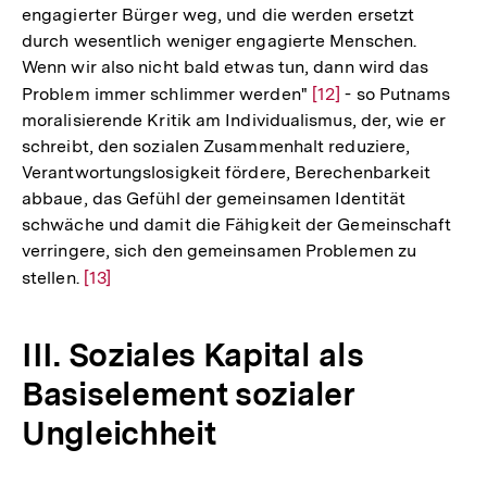
engagierter Bürger weg, und die werden ersetzt
durch wesentlich weniger engagierte Menschen.
Wenn wir also nicht bald etwas tun, dann wird das
Problem immer schlimmer werden"
Zur
[12]
- so Putnams
moralisierende Kritik am Individualismus, der, wie er
Auflösung
schreibt, den sozialen Zusammenhalt reduziere,
der
Verantwortungslosigkeit fördere, Berechenbarkeit
Fußnote
abbaue, das Gefühl der gemeinsamen Identität
schwäche und damit die Fähigkeit der Gemeinschaft
verringere, sich den gemeinsamen Problemen zu
stellen.
Zur
[13]
Auflösung
der
III. Soziales Kapital als
Fußnote
Basiselement sozialer
Ungleichheit