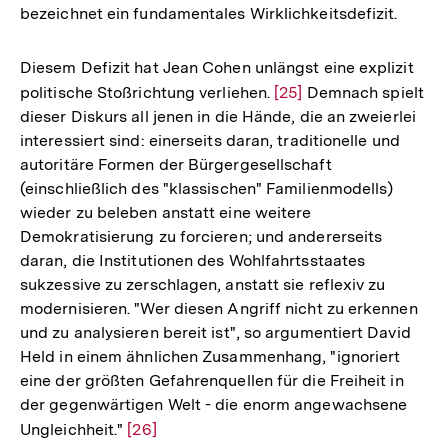
bezeichnet ein fundamentales Wirklichkeitsdefizit.
Diesem Defizit hat Jean Cohen unlängst eine explizit
politische Stoßrichtung verliehen.
Zur
[25]
Demnach spielt
dieser Diskurs all jenen in die Hände, die an zweierlei
Auflösung
interessiert sind: einerseits daran, traditionelle und
der
autoritäre Formen der Bürgergesellschaft
Fußnote
(einschließlich des "klassischen" Familienmodells)
wieder zu beleben anstatt eine weitere
Demokratisierung zu forcieren; und andererseits
daran, die Institutionen des Wohlfahrtsstaates
sukzessive zu zerschlagen, anstatt sie reflexiv zu
modernisieren. "Wer diesen Angriff nicht zu erkennen
und zu analysieren bereit ist", so argumentiert David
Held in einem ähnlichen Zusammenhang, "ignoriert
eine der größten Gefahrenquellen für die Freiheit in
der gegenwärtigen Welt - die enorm angewachsene
Ungleichheit."
Zur
[26]