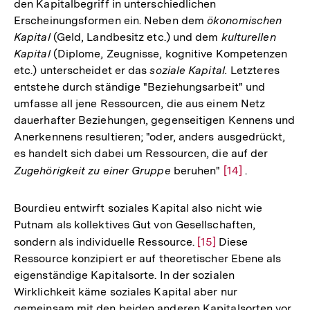
den Kapitalbegriff in unterschiedlichen
Erscheinungsformen ein. Neben dem
ökonomischen
Kapital
(Geld, Landbesitz etc.) und dem
kulturellen
Kapital
(Diplome, Zeugnisse, kognitive Kompetenzen
etc.) unterscheidet er das
soziale
Kapital.
Letzteres
entstehe durch ständige "Beziehungsarbeit" und
umfasse all jene Ressourcen, die aus einem Netz
dauerhafter Beziehungen, gegenseitigen Kennens und
Anerkennens resultieren; "oder, anders ausgedrückt,
es handelt sich dabei um Ressourcen, die auf der
Zugehörigkeit zu einer Gruppe
beruhen"
Zur
[14]
.
Auflösung
der
Bourdieu entwirft soziales Kapital also nicht wie
Fußnote
Putnam als kollektives Gut von Gesellschaften,
sondern als individuelle Ressource.
Zur
[15]
Diese
Ressource konzipiert er auf theoretischer Ebene als
Auflösung
eigenständige Kapitalsorte. In der sozialen
der
Wirklichkeit käme soziales Kapital aber nur
Fußnote
gemeinsam mit den beiden anderen Kapitalsorten vor.