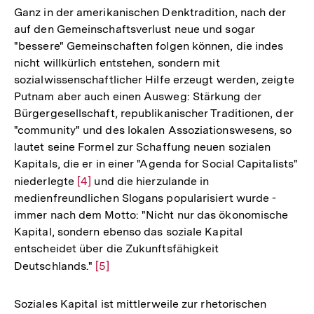
Ganz in der amerikanischen Denktradition, nach der
auf den Gemeinschaftsverlust neue und sogar
"bessere" Gemeinschaften folgen können, die indes
nicht willkürlich entstehen, sondern mit
sozialwissenschaftlicher Hilfe erzeugt werden, zeigte
Putnam aber auch einen Ausweg: Stärkung der
Bürgergesellschaft, republikanischer Traditionen, der
"community" und des lokalen Assoziationswesens, so
lautet seine Formel zur Schaffung neuen sozialen
Kapitals, die er in einer "Agenda for Social Capitalists"
niederlegte
Zur
[4]
und die hierzulande in
medienfreundlichen Slogans popularisiert wurde -
Auflösung
immer nach dem Motto: "Nicht nur das ökonomische
der
Kapital, sondern ebenso das soziale Kapital
Fußnote
entscheidet über die Zukunftsfähigkeit
Deutschlands."
Zur
[5]
Auflösung
der
Soziales Kapital ist mittlerweile zur rhetorischen