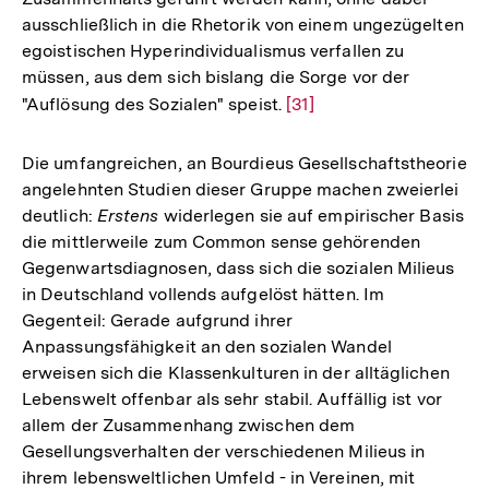
ausschließlich in die Rhetorik von einem ungezügelten
egoistischen Hyperindividualismus verfallen zu
müssen, aus dem sich bislang die Sorge vor der
"Auflösung des Sozialen" speist.
Zur
[31]
Auflösung
der
Die umfangreichen, an Bourdieus Gesellschaftstheorie
Fußnote
angelehnten Studien dieser Gruppe machen zweierlei
deutlich:
Erstens
widerlegen sie auf empirischer Basis
die mittlerweile zum Common sense gehörenden
Gegenwartsdiagnosen, dass sich die sozialen Milieus
in Deutschland vollends aufgelöst hätten. Im
Gegenteil: Gerade aufgrund ihrer
Anpassungsfähigkeit an den sozialen Wandel
erweisen sich die Klassenkulturen in der alltäglichen
Lebenswelt offenbar als sehr stabil. Auffällig ist vor
allem der Zusammenhang zwischen dem
Gesellungsverhalten der verschiedenen Milieus in
ihrem lebensweltlichen Umfeld - in Vereinen, mit