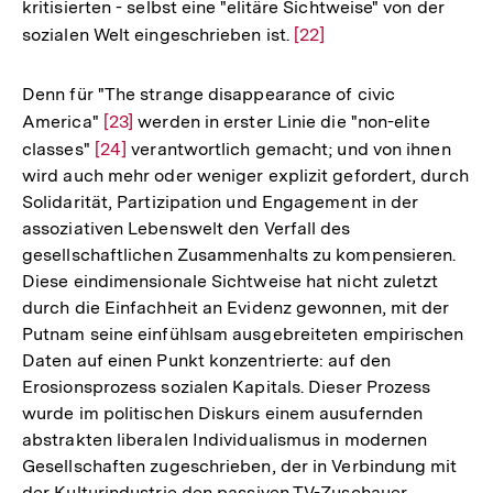
kritisierten - selbst eine "elitäre Sichtweise" von der
sozialen Welt eingeschrieben ist.
Zur
[22]
Auflösung
der
Denn für "The strange disappearance of civic
Fußnote
America"
Zur
[23]
werden in erster Linie die "non-elite
classes"
Zur
[24]
Auflösung
verantwortlich gemacht; und von ihnen
wird auch mehr oder weniger explizit gefordert, durch
Auflösung
der
Solidarität, Partizipation und Engagement in der
der
Fußnote
assoziativen Lebenswelt den Verfall des
Fußnote
gesellschaftlichen Zusammenhalts zu kompensieren.
Diese eindimensionale Sichtweise hat nicht zuletzt
durch die Einfachheit an Evidenz gewonnen, mit der
Putnam seine einfühlsam ausgebreiteten empirischen
Daten auf einen Punkt konzentrierte: auf den
Erosionsprozess sozialen Kapitals. Dieser Prozess
wurde im politischen Diskurs einem ausufernden
abstrakten liberalen Individualismus in modernen
Gesellschaften zugeschrieben, der in Verbindung mit
der Kulturindustrie den passiven TV-Zuschauer