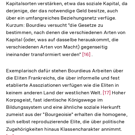
Kapitalsorten verstärken, etwa das soziale Kapital, da
derjenige, der das notwendige Geld besitze, auch
über ein umfangreiches Beziehungsnetz verfüge.
Kurzum: Bourdieu versucht "die Gesetze zu
bestimmen, nach denen die verschiedenen Arten von
Kapital (oder, was auf dasselbe herauskommt, die
verschiedenen Arten von Macht) gegenseitig
ineinander transformiert werden"
Zur
[16]
.
Auflösung
der
Exemplarisch dafür stehen Bourdieus Arbeiten über
Fußnote
die Eliten Frankreichs, die über informelle und fest
etablierte Assoziationen verfügen wie die Eliten in
keinem anderen Land der westlichen Welt.
Zur
[17]
Hoher
Korpsgeist, fast identische Königswege im
Auflösung
Bildungssystem und eine ähnliche soziale Herkunft
der
zumeist aus der "Bourgeoisie" erhalten die homogene,
Fußnote
sich selbst reproduzierende Elite, die über politische
Zugehörigkeiten hinaus Klassencharakter annimmt.
Zur