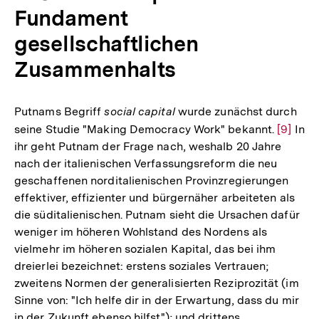
Fundament
gesellschaftlichen
Zusammenhalts
Putnams Begriff
social capital
wurde zunächst durch
seine Studie "Making Democracy Work" bekannt.
Zur
[9]
In
ihr geht Putnam der Frage nach, weshalb 20 Jahre
Auflös
nach der italienischen Verfassungsreform die neu
der
geschaffenen norditalienischen Provinzregierungen
Fußnot
effektiver, effizienter und bürgernäher arbeiteten als
die süditalienischen. Putnam sieht die Ursachen dafür
weniger im höheren Wohlstand des Nordens als
vielmehr im höheren sozialen Kapital, das bei ihm
dreierlei bezeichnet: erstens soziales Vertrauen;
zweitens Normen der generalisierten Reziprozität (im
Sinne von: "Ich helfe dir in der Erwartung, dass du mir
in der Zukunft ebenso hilfst"); und drittens