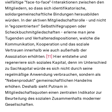
vielfältige "face-to-face"-Interaktionen zwischen den
Mitgliedern, so dass sich identifikatorische,
solidargemeinschaftliche Bindungen herausbilden
würden. In der aktiven Mitgliedschaftsrolle - und nicht
in "egozentrierten" Selbsthilfegruppen oder
Scheckbuchmitgliedschaften - erlerne man jene
Tugenden und Verhaltensdispositionen, welche die
Kommunikation, Kooperation und das soziale
Vertrauen innerhalb wie auch außerhalb der
Assoziation erhöhten.
Zur
[11]
Hier entstehe und
regeneriere sich soziales Kapital, denn im Unterschied
Auflösung
zu Sachkapital würde es sich nicht durch seine
der
regelmäßige Anwendung verbrauchen, sondern als
Fußnote
"Nebenprodukt" gemeinschaftlichen Handelns
erhöhen. Deshalb sieht Putnam in
Mitgliedschaftsquoten einen zentralen Indikator zur
Beurteilung des sozialen Zusammenhalts moderner
Gesellschaften.