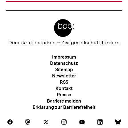
Meta-
Links
Zur
Demokratie stärken –
Zivilgesellschaft fördern
Startseite
der
Meta-
Impressum
bpb
Navigation
Datenschutz
Sitemap
Newsletter
RSS
Kontakt
Presse
Barriere melden
Erklärung zur Barrierefreiheit
Auf
Auf
Auf
Auf
Auf
Auf
Au
Folgen
Folgen
Folgen
Folgen
Folgen
Folgen
Fol
Facebook
Mastodon
X
Instagram
Youtube
LinkedIn
Bl