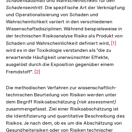
Schadensausmaß
und
Wahrscheinlichkeit für den
Schadenseintritt
. Die spezifische Art der Verknüpfung
und Operationalisierung von Schaden und
Wahrscheinlichkeit variiert in den verschiedenen
Wissenschaftsdisziplinen. Während beispielsweise in
der technischen Risikoanalyse Risiko als Produkt von
Schaden und Wahrscheinlichkeit definiert wird,
Zur
[1]
wird es in der Toxikologie verstanden als "die zu
Auflösun
erwartende Häufigkeit unerwünschter Effekte,
der
ausgelöst durch die Exposition gegenüber einem
Fußnote
Fremdstoff".
Zur
[2]
Auflösung
der
Die methodischen Verfahren zur wissenschaftlich-
Fußnote
technischen Beurteilung von Risiken werden unter
dem Begriff Risikoabschätzung
(risk assessment)
zusammengefasst. Ziel einer Risikoabschätzung ist
die Identifizierung und quantitative Beschreibung des
Risikos. Je nach dem, ob es um die Abschätzung von
Gesundheitsrisiken oder von Risiken technischer