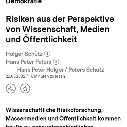
Demokratie
|
bpb.de
Risiken aus der Perspektive
von Wissenschaft, Medien
und Öffentlichkeit
Holger Schütz
(Mehr zum Autor)
öffnen
Hans Peter Peters
(Mehr zum Autor)
öffnen
Hans Peter Holger / Peters Schütz
22.05.2002
/ 16 Minuten zu lesen
Teilen
Inhalt
Optionen
merken
anzeigen
Wissenschaftliche Risikoforschung,
Massenmedien und Öffentlichkeit kommen
häufig zu sehr unterschiedlichen