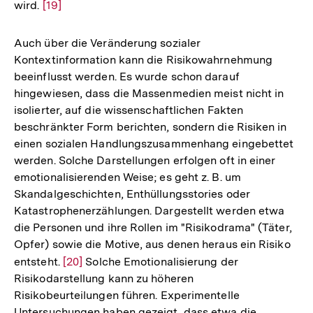
wird.
Zur
[19]
Auflösung
der
Auch über die Veränderung sozialer
Fußnote
Kontextinformation kann die Risikowahrnehmung
beeinflusst werden. Es wurde schon darauf
hingewiesen, dass die Massenmedien meist nicht in
isolierter, auf die wissenschaftlichen Fakten
beschränkter Form berichten, sondern die Risiken in
einen sozialen Handlungszusammenhang eingebettet
werden. Solche Darstellungen erfolgen oft in einer
emotionalisierenden Weise; es geht z. B. um
Skandalgeschichten, Enthüllungsstories oder
Katastrophenerzählungen. Dargestellt werden etwa
die Personen und ihre Rollen im "Risikodrama" (Täter,
Opfer) sowie die Motive, aus denen heraus ein Risiko
entsteht.
Zur
[20]
Solche Emotionalisierung der
Risikodarstellung kann zu höheren
Auflösung
Risikobeurteilungen führen. Experimentelle
der
Untersuchungen haben gezeigt, dass etwa die