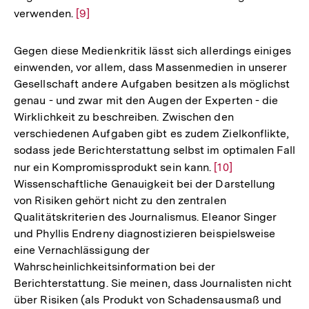
verwenden.
Zur
[9]
Auflösung
der
Gegen diese Medienkritik lässt sich allerdings einiges
Fußnote
einwenden, vor allem, dass Massenmedien in unserer
Gesellschaft andere Aufgaben besitzen als möglichst
genau - und zwar mit den Augen der Experten - die
Wirklichkeit zu beschreiben. Zwischen den
verschiedenen Aufgaben gibt es zudem Zielkonflikte,
sodass jede Berichterstattung selbst im optimalen Fall
nur ein Kompromissprodukt sein kann.
Zur
[10]
Wissenschaftliche Genauigkeit bei der Darstellung
Auflösung
von Risiken gehört nicht zu den zentralen
der
Qualitätskriterien des Journalismus. Eleanor Singer
Fußnote
und Phyllis Endreny diagnostizieren beispielsweise
eine Vernachlässigung der
Wahrscheinlichkeitsinformation bei der
Berichterstattung. Sie meinen, dass Journalisten nicht
über Risiken (als Produkt von Schadensausmaß und