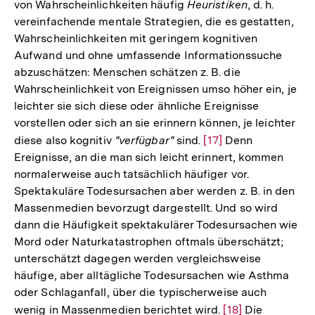
von Wahrscheinlichkeiten häufig
Heuristiken
, d. h.
vereinfachende mentale Strategien, die es gestatten,
Wahrscheinlichkeiten mit geringem kognitiven
Aufwand und ohne umfassende Informationssuche
abzuschätzen: Menschen schätzen z. B. die
Wahrscheinlichkeit von Ereignissen umso höher ein, je
leichter sie sich diese oder ähnliche Ereignisse
vorstellen oder sich an sie erinnern können, je leichter
diese also kognitiv
"verfügbar"
sind.
Zur
[17]
Denn
Ereignisse, an die man sich leicht erinnert, kommen
Auflösung
normalerweise auch tatsächlich häufiger vor.
der
Spektakuläre Todesursachen aber werden z. B. in den
Fußnote
Massenmedien bevorzugt dargestellt. Und so wird
dann die Häufigkeit spektakulärer Todesursachen wie
Mord oder Naturkatastrophen oftmals überschätzt;
unterschätzt dagegen werden vergleichsweise
häufige, aber alltägliche Todesursachen wie Asthma
oder Schlaganfall, über die typischerweise auch
wenig in Massenmedien berichtet wird.
Zur
[18]
Die