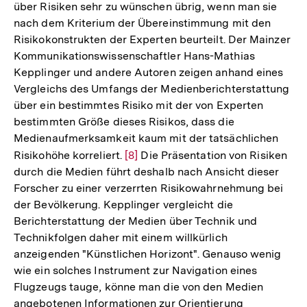
Fußnote
über Risiken sehr zu wünschen übrig, wenn man sie
nach dem Kriterium der Übereinstimmung mit den
Risikokonstrukten der Experten beurteilt. Der Mainzer
Kommunikationswissenschaftler Hans-Mathias
Kepplinger und andere Autoren zeigen anhand eines
Vergleichs des Umfangs der Medienberichterstattung
über ein bestimmtes Risiko mit der von Experten
bestimmten Größe dieses Risikos, dass die
Medienaufmerksamkeit kaum mit der tatsächlichen
Risikohöhe korreliert.
Zur
[8]
Die Präsentation von Risiken
durch die Medien führt deshalb nach Ansicht dieser
Auflösung
Forscher zu einer verzerrten Risikowahrnehmung bei
der
der Bevölkerung. Kepplinger vergleicht die
Fußnote
Berichterstattung der Medien über Technik und
Technikfolgen daher mit einem willkürlich
anzeigenden "Künstlichen Horizont". Genauso wenig
wie ein solches Instrument zur Navigation eines
Flugzeugs tauge, könne man die von den Medien
angebotenen Informationen zur Orientierung