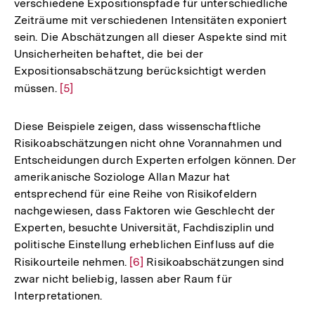
verschiedene Expositionspfade für unterschiedliche
Zeiträume mit verschiedenen Intensitäten exponiert
sein. Die Abschätzungen all dieser Aspekte sind mit
Unsicherheiten behaftet, die bei der
Expositionsabschätzung berücksichtigt werden
müssen.
Zur
[5]
Auflösung
der
Diese Beispiele zeigen, dass wissenschaftliche
Fußnote
Risikoabschätzungen nicht ohne Vorannahmen und
Entscheidungen durch Experten erfolgen können. Der
amerikanische Soziologe Allan Mazur hat
entsprechend für eine Reihe von Risikofeldern
nachgewiesen, dass Faktoren wie Geschlecht der
Experten, besuchte Universität, Fachdisziplin und
politische Einstellung erheblichen Einfluss auf die
Risikourteile nehmen.
Zur
[6]
Risikoabschätzungen sind
zwar nicht beliebig, lassen aber Raum für
Auflösung
Interpretationen.
der
Fußnote