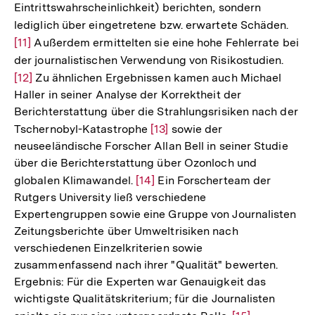
Eintrittswahrscheinlichkeit) berichten, sondern
lediglich über eingetretene bzw. erwartete Schäden.
Zur
[11]
Außerdem ermittelten sie eine hohe Fehlerrate bei
Aufl
der journalistischen Verwendung von Risikostudien.
Zur
der
[12]
Zu ähnlichen Ergebnissen kamen auch Michael
Auflö
Fußn
Haller in seiner Analyse der Korrektheit der
der
Berichterstattung über die Strahlungsrisiken nach der
Fußno
Tschernobyl-Katastrophe
Zur
[13]
sowie der
neuseeländische Forscher Allan Bell in seiner Studie
Auflösung
über die Berichterstattung über Ozonloch und
der
globalen Klimawandel.
Zur
[14]
Ein Forscherteam der
Fußnote
Rutgers University ließ verschiedene
Auflösung
Expertengruppen sowie eine Gruppe von Journalisten
der
Zeitungsberichte über Umweltrisiken nach
Fußnote
verschiedenen Einzelkriterien sowie
zusammenfassend nach ihrer "Qualität" bewerten.
Ergebnis: Für die Experten war Genauigkeit das
wichtigste Qualitätskriterium; für die Journalisten