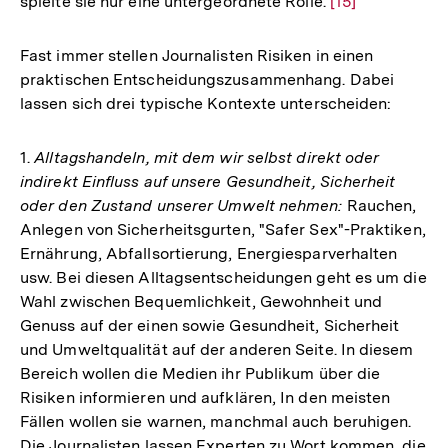
spielte sie nur eine untergeordnete Rolle.
Zur
[15]
Auflösung
der
Fast immer stellen Journalisten Risiken in einen
Fußnote
praktischen Entscheidungszusammenhang. Dabei
lassen sich drei typische Kontexte unterscheiden:
1.
Alltagshandeln, mit dem wir selbst direkt oder
indirekt Einfluss auf unsere Gesundheit, Sicherheit
oder den Zustand unserer Umwelt nehmen:
Rauchen,
Anlegen von Sicherheitsgurten, "Safer Sex"-Praktiken,
Ernährung, Abfallsortierung, Energiesparverhalten
usw. Bei diesen Alltagsentscheidungen geht es um die
Wahl zwischen Bequemlichkeit, Gewohnheit und
Genuss auf der einen sowie Gesundheit, Sicherheit
und Umweltqualität auf der anderen Seite. In diesem
Bereich wollen die Medien ihr Publikum über die
Risiken informieren und aufklären, In den meisten
Fällen wollen sie warnen, manchmal auch beruhigen.
Die Journalisten lassen Experten zu Wort kommen, die