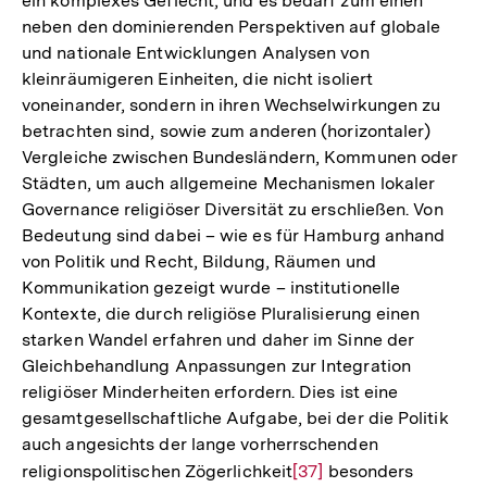
ein komplexes Geflecht, und es bedarf zum einen
neben den dominierenden Perspektiven auf globale
und nationale Entwicklungen Analysen von
kleinräumigeren Einheiten, die nicht isoliert
voneinander, sondern in ihren Wechselwirkungen zu
betrachten sind, sowie zum anderen (horizontaler)
Vergleiche zwischen Bundesländern, Kommunen oder
Städten, um auch allgemeine Mechanismen lokaler
Governance religiöser Diversität zu erschließen. Von
Bedeutung sind dabei – wie es für Hamburg anhand
von Politik und Recht, Bildung, Räumen und
Kommunikation gezeigt wurde – institutionelle
Kontexte, die durch religiöse Pluralisierung einen
starken Wandel erfahren und daher im Sinne der
Gleichbehandlung Anpassungen zur Integration
religiöser Minderheiten erfordern. Dies ist eine
gesamtgesellschaftliche Aufgabe, bei der die Politik
auch angesichts der lange vorherrschenden
religionspolitischen Zögerlichkeit
Zur
[37]
besonders