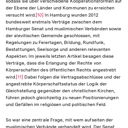
sodass sie über verschiedene Kooperationsformen auf
der Ebene der Länder und Kommunen zu erreichen
versucht wird.
Zur
[10]
In Hamburg wurden 2012
bundesweit erstmals Verträge zwischen dem
Auflösung
Hamburger Senat und muslimischen Verbänden sowie
der
der alevitischen Gemeinde geschlossen, mit
Fußnote
Regelungen zu Feiertagen, Bildung, Rundfunk,
Bestattungen, Seelsorge und anderen relevanten
Aspekten. Im jeweils letzten Artikel besagen diese
Verträge, dass die Erlangung der Rechte von
Körperschaften des öffentlichen Rechts angestrebt
wird.
Zur
[11]
Dabei folgen die Vertragsabschlüsse und der
angestrebte Körperschaftsstatus der Logik der
Auflösung
Gleichstellung gegenüber den christlichen Kirchen,
der
führen jedoch gleichzeitig zu neuen Positionierungen
Fußnote
und Gefällen im religiösen und politischen Feld.
So war eine zentrale Frage, mit wem aufseiten der
muslimischen Verbände verhandelt wird. Der Senat