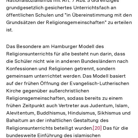
Nationalsozialismus mit Art. 7 Abs. 3 GG einziges
Fußnote
grundgesetzlich gesichertes Unterrichtsfach an
öffentlichen Schulen und "in Übereinstimmung mit den
Grundsätzen der Religionsgemeinschaften" zu erteilen
ist.
Das Besondere am Hamburger Modell des
Religionsunterrichts für alle besteht nun darin, dass
die Schüler nicht wie in anderen Bundesländern nach
Konfessionen und Religionen getrennt, sondern
gemeinsam unterrichtet werden. Das Modell basiert
auf der frühen Öffnung der Evangelisch-Lutherischen
Kirche gegenüber außerchristlichen
Religionsgemeinschaften, sodass bereits zu einem
frühen Zeitpunkt auch Vertreter aus Judentum, Islam,
Alevitentum, Buddhismus, Hinduismus, Sikhismus und
Bahaitum an der inhaltlichen Gestaltung des
Religionsunterrichts beteiligt wurden.
Zur
[20]
Das für die
bundesweite Einführung des islamischen
Auflösung