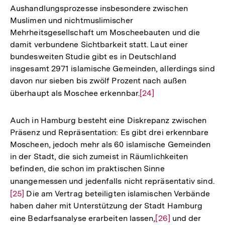
Aushandlungsprozesse insbesondere zwischen
Muslimen und nichtmuslimischer
Mehrheitsgesellschaft um Moscheebauten und die
damit verbundene Sichtbarkeit statt. Laut einer
bundesweiten Studie gibt es in Deutschland
insgesamt 2971 islamische Gemeinden, allerdings sind
davon nur sieben bis zwölf Prozent nach außen
überhaupt als Moschee erkennbar.
Zur
[24]
Auflösung
der
Auch in Hamburg besteht eine Diskrepanz zwischen
Fußnote
Präsenz und Repräsentation: Es gibt drei erkennbare
Moscheen, jedoch mehr als 60 islamische Gemeinden
in der Stadt, die sich zumeist in Räumlichkeiten
befinden, die schon im praktischen Sinne
unangemessen und jedenfalls nicht repräsentativ sind.
Zu
[25]
Die am Vertrag beteiligten islamischen Verbände
Au
haben daher mit Unterstützung der Stadt Hamburg
de
eine Bedarfsanalyse erarbeiten lassen,
Zur
[26]
und der
Fu