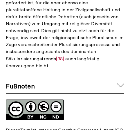
gefordert ist, für die aber ebenso eine
Auflösung
pluralitätsoffene Haltung in der Zivilgesellschaft und
der
dafür breite öffentliche Debatten (auch jenseits von
Fußnote
Narrativen) zum Umgang mit religiöser Diversität
notwendig sind. Dies gilt nicht zuletzt auch für die
Frage, inwieweit der religionspolitische Pluralismus im
Zuge voranschreitender Pluralisierungsprozesse und
insbesondere angesichts des dominanten
Säkularisierungstrends
Zur
[38]
auch langfristig
überzeugend bleibt.
Auflösung
der
Fussnoten
Fußnote
auf
Fußnoten
Lizenz
Zum
Seite