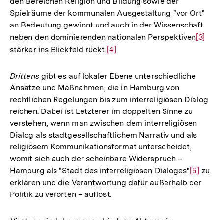
den Bereichen Religion und Bildung sowie der
Spielräume der kommunalen Ausgestaltung "vor Ort"
an Bedeutung gewinnt und auch in der Wissenschaft
neben den dominierenden nationalen Perspektiven
Zur
[3]
stärker ins Blickfeld rückt.
Zur
[4]
Auflö
Auflösung
der
der
Fußno
Drittens
gibt es auf lokaler Ebene unterschiedliche
Fußnote
Ansätze und Maßnahmen, die in Hamburg von
rechtlichen Regelungen bis zum interreligiösen Dialog
reichen. Dabei ist Letzterer im doppelten Sinne zu
verstehen, wenn man zwischen dem interreligiösen
Dialog als stadtgesellschaftlichem Narrativ und als
religiösem Kommunikationsformat unterscheidet,
womit sich auch der scheinbare Widerspruch –
Hamburg als "Stadt des interreligiösen Dialoges"
Zur
[5]
zu
erklären und die Verantwortung dafür außerhalb der
Auflösu
Politik zu verorten – auflöst.
der
Fußnote