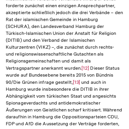
forderte zunächst einen einzigen Ansprechpartner,
akzeptierte schließlich jedoch die drei Verbände – den
Rat der islamischen Gemeinde in Hamburg
(SCHURA), den Landesverband Hamburg der
Türkisch-Islamischen Union der Anstalt für Religion
(DITIB) und den Verband der Islamischen
Kulturzentren (VIKZ) –, die zunächst durch rechts-
und religionswissenschaftliche Gutachten als
Religionsgemeinschaften und damit als
Vertragspartner anerkannt wurden.
Zur
[12]
Dieser Status
wurde auf Bundesebene bereits 2015 von Bündnis
Auflösung
90/Die Grünen infrage gestellt,
Zur
[13]
und auch in
der
Hamburg wurde insbesondere die DITIB in ihrer
Auflösung
Fußnote
Abhängigkeit vom türkischen Staat und angesichts
der
Spionageverdachts und antidemokratischer
Fußnote
Äußerungen von Geistlichen scharf kritisiert. Während
daraufhin in Hamburg die Oppositionsparteien CDU,
FDP und AfD die Aussetzung der Verträge forderten,