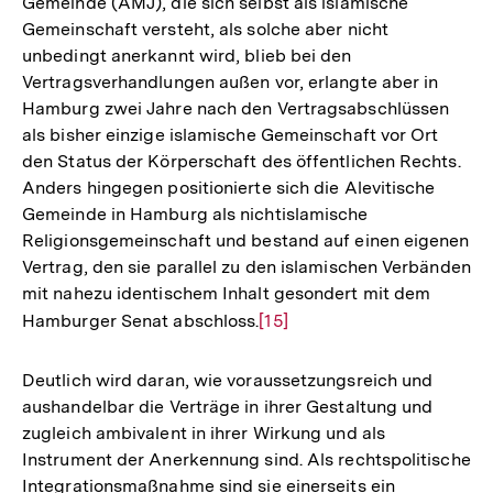
Gemeinde (AMJ), die sich selbst als islamische
Gemeinschaft versteht, als solche aber nicht
unbedingt anerkannt wird, blieb bei den
Vertragsverhandlungen außen vor, erlangte aber in
Hamburg zwei Jahre nach den Vertragsabschlüssen
als bisher einzige islamische Gemeinschaft vor Ort
den Status der Körperschaft des öffentlichen Rechts.
Anders hingegen positionierte sich die Alevitische
Gemeinde in Hamburg als nichtislamische
Religionsgemeinschaft und bestand auf einen eigenen
Vertrag, den sie parallel zu den islamischen Verbänden
mit nahezu identischem Inhalt gesondert mit dem
Hamburger Senat abschloss.
Zur
[15]
Auflösung
der
Deutlich wird daran, wie voraussetzungsreich und
Fußnote
aushandelbar die Verträge in ihrer Gestaltung und
zugleich ambivalent in ihrer Wirkung und als
Instrument der Anerkennung sind. Als rechtspolitische
Integrationsmaßnahme sind sie einerseits ein