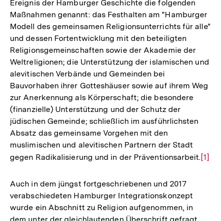
Ereignis der Hamburger Geschichte die folgenden
Maßnahmen genannt: das Festhalten am "Hamburger
Modell des gemeinsamen Religionsunterrichts für alle"
und dessen Fortentwicklung mit den beteiligten
Religionsgemeinschaften sowie der Akademie der
Weltreligionen; die Unterstützung der islamischen und
alevitischen Verbände und Gemeinden bei
Bauvorhaben ihrer Gotteshäuser sowie auf ihrem Weg
zur Anerkennung als Körperschaft; die besondere
(finanzielle) Unterstützung und der Schutz der
jüdischen Gemeinde; schließlich im ausführlichsten
Absatz das gemeinsame Vorgehen mit den
muslimischen und alevitischen Partnern der Stadt
gegen Radikalisierung und in der Präventionsarbeit.
Zur
[1]
Aufl
der
Auch in dem jüngst fortgeschriebenen und 2017
Fußn
verabschiedeten Hamburger Integrationskonzept
wurde ein Abschnitt zu Religion aufgenommen, in
dem unter der gleichlautenden Überschrift gefragt