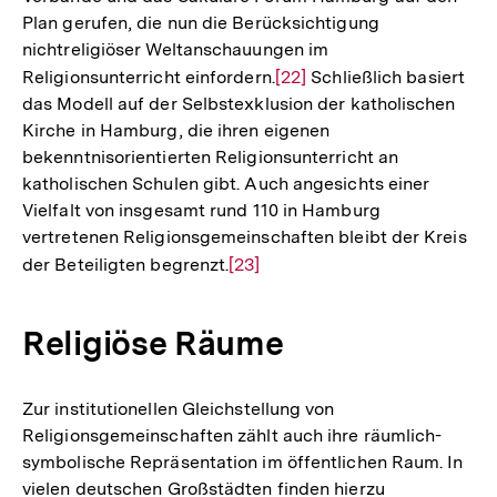
Plan gerufen, die nun die Berücksichtigung
Fußnote
nichtreligiöser Weltanschauungen im
Religionsunterricht einfordern.
Zur
[22]
Schließlich basiert
das Modell auf der Selbstexklusion der katholischen
Auflösung
Kirche in Hamburg, die ihren eigenen
der
bekenntnisorientierten Religionsunterricht an
Fußnote
katholischen Schulen gibt. Auch angesichts einer
Vielfalt von insgesamt rund 110 in Hamburg
vertretenen Religionsgemeinschaften bleibt der Kreis
der Beteiligten begrenzt.
Zur
[23]
Auflösung
der
Religiöse Räume
Fußnote
Zur institutionellen Gleichstellung von
Religionsgemeinschaften zählt auch ihre räumlich-
symbolische Repräsentation im öffentlichen Raum. In
vielen deutschen Großstädten finden hierzu