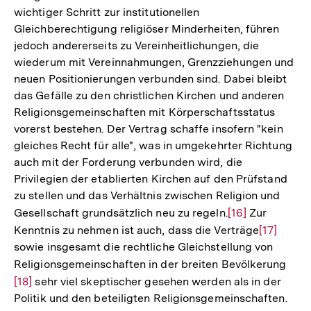
wichtiger Schritt zur institutionellen
Gleichberechtigung religiöser Minderheiten, führen
jedoch andererseits zu Vereinheitlichungen, die
wiederum mit Vereinnahmungen, Grenzziehungen und
neuen Positionierungen verbunden sind. Dabei bleibt
das Gefälle zu den christlichen Kirchen und anderen
Religionsgemeinschaften mit Körperschaftsstatus
vorerst bestehen. Der Vertrag schaffe insofern "kein
gleiches Recht für alle", was in umgekehrter Richtung
auch mit der Forderung verbunden wird, die
Privilegien der etablierten Kirchen auf den Prüfstand
zu stellen und das Verhältnis zwischen Religion und
Gesellschaft grundsätzlich neu zu regeln.
Zur
[16]
Zur
Kenntnis zu nehmen ist auch, dass die Verträge
Auflösung
Zur
[17]
sowie insgesamt die rechtliche Gleichstellung von
der
Auflösun
Religionsgemeinschaften in der breiten Bevölkerung
Zur
Fußnote
der
[18]
sehr viel skeptischer gesehen werden als in der
Aufl
Fußnote
Politik und den beteiligten Religionsgemeinschaften.
der