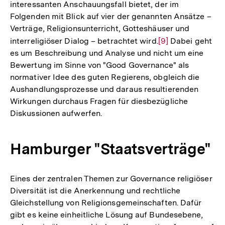
interessanten Anschauungsfall bietet, der im
Auflösung
Folgenden mit Blick auf vier der genannten Ansätze –
der
Verträge, Religionsunterricht, Gotteshäuser und
Fußnote
interreligiöser Dialog – betrachtet wird.
Zur
[9]
Dabei geht
es um Beschreibung und Analyse und nicht um eine
Auflösung
Bewertung im Sinne von "Good Governance" als
der
normativer Idee des guten Regierens, obgleich die
Fußnote
Aushandlungsprozesse und daraus resultierenden
Wirkungen durchaus Fragen für diesbezügliche
Diskussionen aufwerfen.
Hamburger "Staatsverträge"
Eines der zentralen Themen zur Governance religiöser
Diversität ist die Anerkennung und rechtliche
Gleichstellung von Religionsgemeinschaften. Dafür
gibt es keine einheitliche Lösung auf Bundesebene,