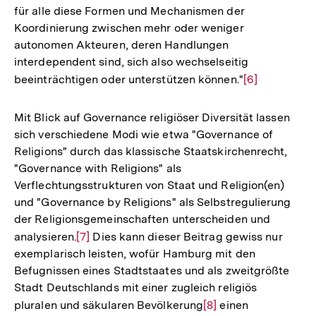
für alle diese Formen und Mechanismen der
Koordinierung zwischen mehr oder weniger
autonomen Akteuren, deren Handlungen
interdependent sind, sich also wechselseitig
beeinträchtigen oder unterstützen können."
Zur
[6]
Auflösung
der
Mit Blick auf Governance religiöser Diversität lassen
Fußnote
sich verschiedene Modi wie etwa "Governance of
Religions" durch das klassische Staatskirchenrecht,
"Governance with Religions" als
Verflechtungsstrukturen von Staat und Religion(en)
und "Governance by Religions" als Selbstregulierung
der Religionsgemeinschaften unterscheiden und
analysieren.
Zur
[7]
Dies kann dieser Beitrag gewiss nur
exemplarisch leisten, wofür Hamburg mit den
Auflösung
Befugnissen eines Stadtstaates und als zweitgrößte
der
Stadt Deutschlands mit einer zugleich religiös
Fußnote
pluralen und säkularen Bevölkerung
Zur
[8]
einen