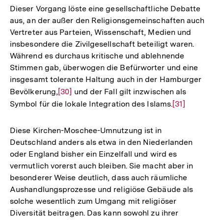
Dieser Vorgang löste eine gesellschaftliche Debatte
aus, an der außer den Religionsgemeinschaften auch
Vertreter aus Parteien, Wissenschaft, Medien und
insbesondere die Zivilgesellschaft beteiligt waren.
Während es durchaus kritische und ablehnende
Stimmen gab, überwogen die Befürworter und eine
insgesamt tolerante Haltung auch in der Hamburger
Bevölkerung,
Zur
[30]
und der Fall gilt inzwischen als
Symbol für die lokale Integration des Islams.
Auflösung
Zur
[31]
der
Auflösung
Fußnote
der
Diese Kirchen-Moschee-Umnutzung ist in
Fußnote
Deutschland anders als etwa in den Niederlanden
oder England bisher ein Einzelfall und wird es
vermutlich vorerst auch bleiben. Sie macht aber in
besonderer Weise deutlich, dass auch räumliche
Aushandlungsprozesse und religiöse Gebäude als
solche wesentlich zum Umgang mit religiöser
Diversität beitragen. Das kann sowohl zu ihrer