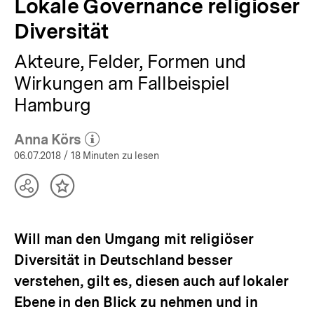
Lokale Governance religiöser
Diversität
Akteure, Felder, Formen und
Wirkungen am Fallbeispiel
Hamburg
Anna Körs
(Mehr zum Autor)
öffnen
06.07.2018
/ 18 Minuten zu lesen
Teilen
Inhalt
Optionen
merken
anzeigen
Will man den Umgang mit religiöser
Diversität in Deutschland besser
verstehen, gilt es, diesen auch auf lokaler
Ebene in den Blick zu nehmen und in