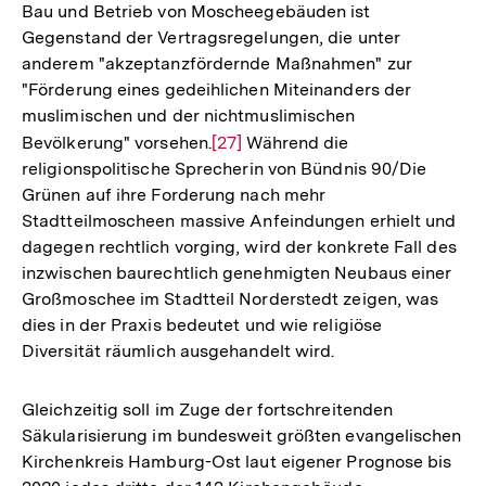
Bau und Betrieb von Moscheegebäuden ist
Auflösung
Gegenstand der Vertragsregelungen, die unter
der
anderem "akzeptanzfördernde Maßnahmen" zur
Fußnote
"Förderung eines gedeihlichen Miteinanders der
muslimischen und der nichtmuslimischen
Bevölkerung" vorsehen.
Zur
[27]
Während die
religionspolitische Sprecherin von Bündnis 90/Die
Auflösung
Grünen auf ihre Forderung nach mehr
der
Stadtteilmoscheen massive Anfeindungen erhielt und
Fußnote
dagegen rechtlich vorging, wird der konkrete Fall des
inzwischen baurechtlich genehmigten Neubaus einer
Großmoschee im Stadtteil Norderstedt zeigen, was
dies in der Praxis bedeutet und wie religiöse
Diversität räumlich ausgehandelt wird.
Gleichzeitig soll im Zuge der fortschreitenden
Säkularisierung im bundesweit größten evangelischen
Kirchenkreis Hamburg-Ost laut eigener Prognose bis