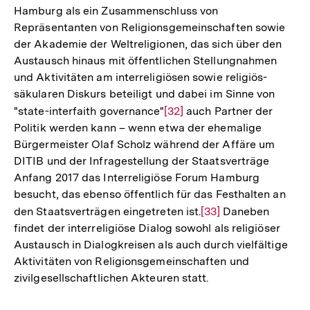
Hamburg als ein Zusammenschluss von
Repräsentanten von Religionsgemeinschaften sowie
der Akademie der Weltreligionen, das sich über den
Austausch hinaus mit öffentlichen Stellungnahmen
und Aktivitäten am interreligiösen sowie religiös-
säkularen Diskurs beteiligt und dabei im Sinne von
"state-interfaith governance"
Zur
[32]
auch Partner der
Politik werden kann – wenn etwa der ehemalige
Auflösung
Bürgermeister Olaf Scholz während der Affäre um
der
DITIB und der Infragestellung der Staatsverträge
Fußnote
Anfang 2017 das Interreligiöse Forum Hamburg
besucht, das ebenso öffentlich für das Festhalten an
den Staatsverträgen eingetreten ist.
Zur
[33]
Daneben
findet der interreligiöse Dialog sowohl als religiöser
Auflösung
Austausch in Dialogkreisen als auch durch vielfältige
der
Aktivitäten von Religionsgemeinschaften und
Fußnote
zivilgesellschaftlichen Akteuren statt.