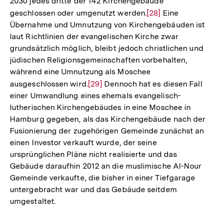
2030 jedes dritte der 142 Kirchengebäude
geschlossen oder umgenutzt werden.
Zur
[28]
Eine
Übernahme und Umnutzung von Kirchengebäuden ist
Auflösung
laut Richtlinien der evangelischen Kirche zwar
der
grundsätzlich möglich, bleibt jedoch christlichen und
Fußnote
jüdischen Religionsgemeinschaften vorbehalten,
während eine Umnutzung als Moschee
ausgeschlossen wird.
Zur
[29]
Dennoch hat es diesen Fall
einer Umwandlung eines ehemals evangelisch-
Auflösung
lutherischen Kirchengebäudes in eine Moschee in
der
Hamburg gegeben, als das Kirchengebäude nach der
Fußnote
Fusionierung der zugehörigen Gemeinde zunächst an
einen Investor verkauft wurde, der seine
ursprünglichen Pläne nicht realisierte und das
Gebäude daraufhin 2012 an die muslimische Al-Nour
Gemeinde verkaufte, die bisher in einer Tiefgarage
untergebracht war und das Gebäude seitdem
umgestaltet.