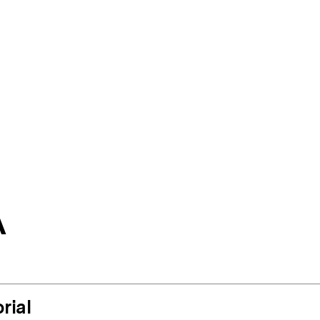
A
rial