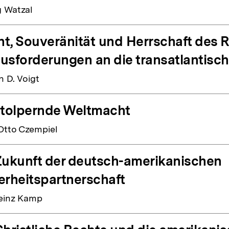
 Watzal
t, Souveränität und Herrschaft des 
usforderungen an die transatlantis
n D. Voigt
stolpernde Weltmacht
Otto Czempiel
Zukunft der deutsch-amerikanischen
erheitspartnerschaft
einz Kamp