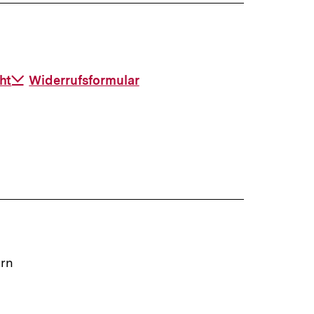
ht
Download-
Widerrufsformular
Link:
ern