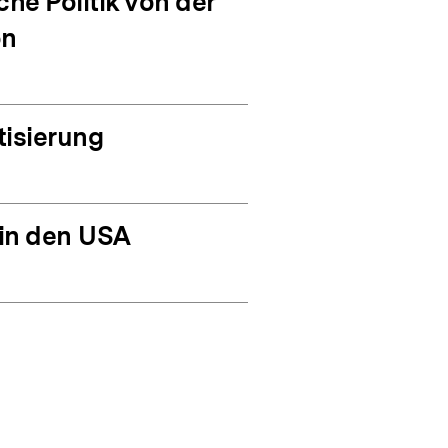
he Politik von der
on
isierung
 in den USA