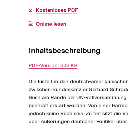
BESTELLBAR
Download-
Kostenloses PDF
Link:
Interner
Online lesen
Link:
Inhaltsbeschreibung
Interner
PDF-Version: 606 KB
Link:
Die Eiszeit in den deutsch-amerikanischen
zwischen Bundeskanzler Gerhard Schröde
Bush am Rande der UN-Vollversammlung am
beendet erklärt worden. Von einer Harmon
jedoch keine Rede sein. Zu tief sitzt die
über Äußerungen deutscher Politiker über