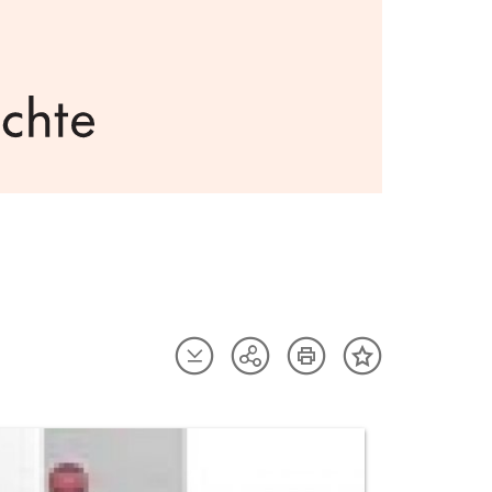
Artikel
Artikel
Teilen
Inhalt
herunterladen
drucken
Optionen
merken
anzeigen
uktvorschau