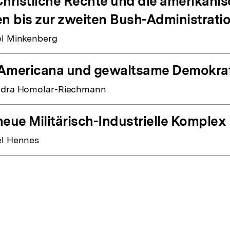
Christliche Rechte und die amerikanisc
en bis zur zweiten Bush-Administrati
l Minkenberg
Americana und gewaltsame Demokrat
ndra Homolar-Riechmann
neue Militärisch-Industrielle Komplex
l Hennes