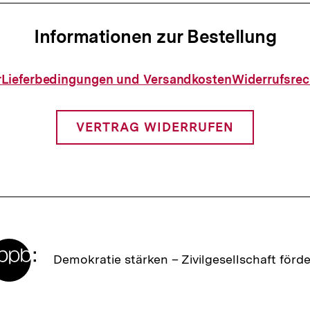
Informationen zur Bestellung
Informationen
r
Lieferbedingungen und Versandkosten
Widerrufsrec
zur
Bestellung
VERTRAG WIDERRUFEN
Zur
Demokratie stärken –
Zivilgesellschaft förd
Startseite
der
bpb