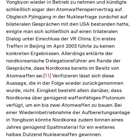
Yongbyon wieder in Betrieb zu nehmen und kündigte
schließlich sogar den Atomwaffensperrvertrag auf.
Obgleich Pjöngjang in der Nuklearfrage zunächst auf
bilateralen Gesprächen mit den USA bestanden hatte,
einigte man sich schließlich auf einen trilateralen
Dialog unter Einschluss der VR China. Ein erstes
Treffen in Beijing im April 2003 führte zu keinen
konkreten Ergebnissen. Allerdings erklärte der
nordkoreanische Delegationsführer am Rande der
Gespräche, dass Nordkorea bereits im Besitz von
Atomwaffen sei.
Zur
[11]
Verifizieren lässt sich diese
Aussage, die in der Folge wieder zurückgenommen
Auflösung
wurde, nicht. Einigkeit besteht allein darüber, dass
der
Nordkorea über genügend waffenfähiges Plutonium
Fußnote
verfügt, um ein bis zwei Atomwaffen zu bauen. Bei
einer Wiederinbetriebnahme der Aufbereitungsanlage
in Yongbyon könnte Nordkorea zudem binnen eines
Jahres genügend Spaltmaterial für ein weiteres
Zum
halbes Dutzend Nuklearwaffen gewinnen.
Seite