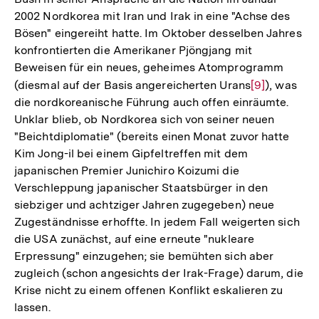
2002 Nordkorea mit Iran und Irak in eine "Achse des
Bösen" eingereiht hatte. Im Oktober desselben Jahres
konfrontierten die Amerikaner Pjöngjang mit
Beweisen für ein neues, geheimes Atomprogramm
(diesmal auf der Basis angereicherten Urans
Zur
[9]
), was
die nordkoreanische Führung auch offen einräumte.
Auflösung
Unklar blieb, ob Nordkorea sich von seiner neuen
der
"Beichtdiplomatie" (bereits einen Monat zuvor hatte
Fußnote
Kim Jong-il bei einem Gipfeltreffen mit dem
japanischen Premier Junichiro Koizumi die
Verschleppung japanischer Staatsbürger in den
siebziger und achtziger Jahren zugegeben) neue
Zugeständnisse erhoffte. In jedem Fall weigerten sich
die USA zunächst, auf eine erneute "nukleare
Erpressung" einzugehen; sie bemühten sich aber
zugleich (schon angesichts der Irak-Frage) darum, die
Krise nicht zu einem offenen Konflikt eskalieren zu
lassen.