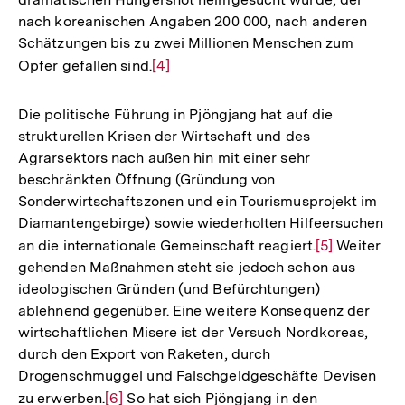
Fußnote
nach koreanischen Angaben 200 000, nach anderen
Schätzungen bis zu zwei Millionen Menschen zum
Opfer gefallen sind.
Zur
[4]
Auflösung
der
Die politische Führung in Pjöngjang hat auf die
Fußnote
strukturellen Krisen der Wirtschaft und des
Agrarsektors nach außen hin mit einer sehr
beschränkten Öffnung (Gründung von
Sonderwirtschaftszonen und ein Tourismusprojekt im
Diamantengebirge) sowie wiederholten Hilfeersuchen
an die internationale Gemeinschaft reagiert.
Zur
[5]
Weiter
gehenden Maßnahmen steht sie jedoch schon aus
Auflösung
ideologischen Gründen (und Befürchtungen)
der
ablehnend gegenüber. Eine weitere Konsequenz der
Fußnote
wirtschaftlichen Misere ist der Versuch Nordkoreas,
durch den Export von Raketen, durch
Drogenschmuggel und Falschgeldgeschäfte Devisen
zu erwerben.
Zur
[6]
So hat sich Pjöngjang in den