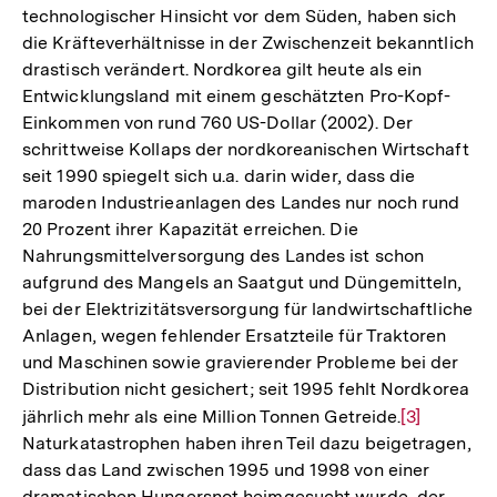
technologischer Hinsicht vor dem Süden, haben sich
die Kräfteverhältnisse in der Zwischenzeit bekanntlich
drastisch verändert. Nordkorea gilt heute als ein
Entwicklungsland mit einem geschätzten Pro-Kopf-
Einkommen von rund 760 US-Dollar (2002). Der
schrittweise Kollaps der nordkoreanischen Wirtschaft
seit 1990 spiegelt sich u.a. darin wider, dass die
maroden Industrieanlagen des Landes nur noch rund
20 Prozent ihrer Kapazität erreichen. Die
Nahrungsmittelversorgung des Landes ist schon
aufgrund des Mangels an Saatgut und Düngemitteln,
bei der Elektrizitätsversorgung für landwirtschaftliche
Anlagen, wegen fehlender Ersatzteile für Traktoren
und Maschinen sowie gravierender Probleme bei der
Distribution nicht gesichert; seit 1995 fehlt Nordkorea
jährlich mehr als eine Million Tonnen Getreide.
Zur
[3]
Naturkatastrophen haben ihren Teil dazu beigetragen,
Auflösung
dass das Land zwischen 1995 und 1998 von einer
der
dramatischen Hungersnot heimgesucht wurde, der