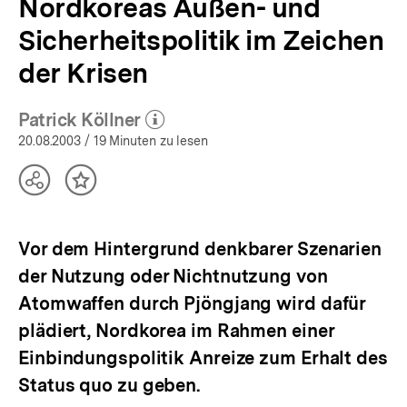
Nordkoreas Außen- und
Sicherheitspolitik im Zeichen
der Krisen
Patrick Köllner
(Mehr zum Autor)
öffnen
20.08.2003
/ 19 Minuten zu lesen
Teilen
Inhalt
Optionen
merken
anzeigen
Vor dem Hintergrund denkbarer Szenarien
der Nutzung oder Nichtnutzung von
Atomwaffen durch Pjöngjang wird dafür
plädiert, Nordkorea im Rahmen einer
Einbindungspolitik Anreize zum Erhalt des
Status quo zu geben.