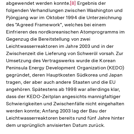
abgewendet werden konnte.
Zur
[8]
Ergebnis der
folgenden Verhandlungen zwischen Washington und
Auflösung
Pjöngjang war im Oktober 1994 die Unterzeichnung
der
des "Agreed Framework", welches bei einem
Fußnote
Einfrieren des nordkoreanischen Atomprogramms im
Gegenzug die Bereitstellung von zwei
Leichtwasserreaktoren im Jahre 2003 und in der
Zwischenzeit die Lieferung von Schweröl vorsah. Zur
Umsetzung des Vertragswerks wurde die Korean
Peninsula Energy Development Organization (KEDO)
gegründet, deren Hauptkosten Südkorea und Japan
tragen, der aber auch andere Staaten und die EU
angehören. Spätestens ab 1998 war allerdings klar,
dass der KEDO-Zeitplan angesichts mannigfaltiger
Schwierigkeiten und Zwischenfälle nicht eingehalten
werden konnte; Anfang 2003 lag der Bau der
Leichtwasserreaktoren bereits rund fünf Jahre hinter
dem ursprünglich anvisierten Datum zurück.